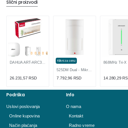
Slični proizvodi
Klikni za cenu
DAHUA ART-ARC3000H-03-GW2(868) Alarm KIT
525DM Dual - Mikrotalasni i IC senzor sa 3 LED diode
26.231,57 RSD
7.792,96 RSD
14.280,29 R
Podrška
Info
Uslovi poslovanja
O nama
Online kupovina
Kontakt
Način plaćanja
Radno vreme