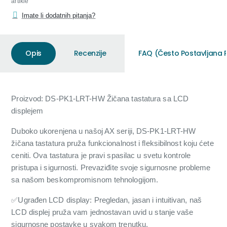
artikle
Imate li dodatnih pitanja?
Opis
Recenzije
FAQ (Često Postavljana P
Proizvod: DS-PK1-LRT-HW Žičana tastatura sa LCD
displejem
Duboko ukorenjena u našoj AX seriji, DS-PK1-LRT-HW
žičana tastatura pruža funkcionalnost i fleksibilnost koju ćete
ceniti. Ova tastatura je pravi spasilac u svetu kontrole
pristupa i sigurnosti. Prevaziđite svoje sigurnosne probleme
sa našom beskompromisnom tehnologijom.
✅Ugrađen LCD display: Pregledan, jasan i intuitivan, naš
LCD displej pruža vam jednostavan uvid u stanje vaše
sigurnosne postavke u svakom trenutku.