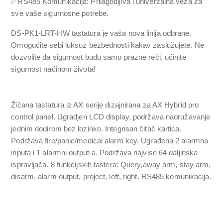
✅RS485 Komunikacija: Prilagodljiva i univerzalna veza za
sve vaše sigurnosne potrebe.
DS-PK1-LRT-HW tastatura je vaša nova linija odbrane.
Omogućite sebi luksuz bezbednosti kakav zaslužujete. Ne
dozvolite da sigurnost budu samo prazne reči, učinite
sigurnost načinom života!
Žičana tastatura iz AX serije dizajnirana za AX Hybrid pro
control panel. Ugradjen LCD display, podržava naoružavanje
jednim dodirom bez lozinke. Integrisan čitač kartica.
Podržava fire/panic/medical alarm key. Ugrađena 2 alarmna
inputa i 1 alarmni output-a. Podržava najvise 64 daljinska
ispravljača. 8 funkcijskih tastera: Query,away arm, stay arm,
disarm, alarm output, project, left, right. RS485 komunikacija.