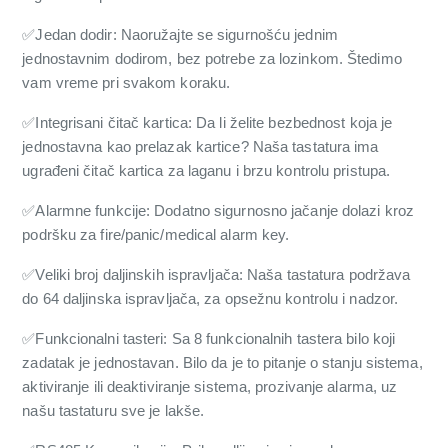
✅Jedan dodir: Naoružajte se sigurnošću jednim
jednostavnim dodirom, bez potrebe za lozinkom. Štedimo
vam vreme pri svakom koraku.
✅Integrisani čitač kartica: Da li želite bezbednost koja je
jednostavna kao prelazak kartice? Naša tastatura ima
ugrađeni čitač kartica za laganu i brzu kontrolu pristupa.
✅Alarmne funkcije: Dodatno sigurnosno jačanje dolazi kroz
podršku za fire/panic/medical alarm key.
✅Veliki broj daljinskih ispravljača: Naša tastatura podržava
do 64 daljinska ispravljača, za opsežnu kontrolu i nadzor.
✅Funkcionalni tasteri: Sa 8 funkcionalnih tastera bilo koji
zadatak je jednostavan. Bilo da je to pitanje o stanju sistema,
aktiviranje ili deaktiviranje sistema, prozivanje alarma, uz
našu tastaturu sve je lakše.