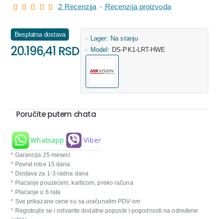
2 Recenzija
-
Recenzija proizvoda
Besplatna dostava
Lager:
Na stanju
20.196,41 RSD
Model:
DS-PK1-LRT-HWE
Poručite putem chata
Whatsapp
Viber
* Garancija 25 meseci
* Povrat robe 15 dana
* Dostava za 1-3 radna dana
* Plaćanje pouzećem, karticom, preko računa
* Plaćanje u 6 rata
* Sve prikazane cene su sa uračunatim PDV-om
* Registrujte se i ostvarite dodatne popuste i pogodnosti na određene