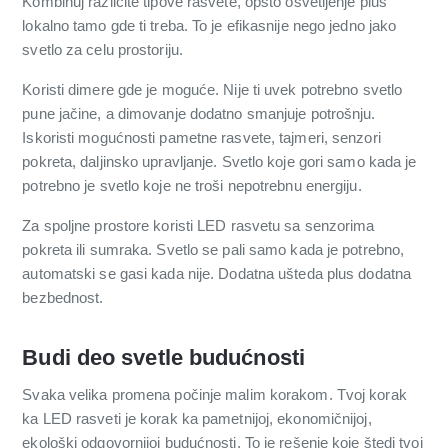
Kombinuj različite tipove rasvete, opšto osvetljenje plus
lokalno tamo gde ti treba. To je efikasnije nego jedno jako
svetlo za celu prostoriju.
Koristi dimere gde je moguće. Nije ti uvek potrebno svetlo
pune jačine, a dimovanje dodatno smanjuje potrošnju.
Iskoristi mogućnosti pametne rasvete, tajmeri, senzori
pokreta, daljinsko upravljanje. Svetlo koje gori samo kada je
potrebno je svetlo koje ne troši nepotrebnu energiju.
Za spoljne prostore koristi LED rasvetu sa senzorima
pokreta ili sumraka. Svetlo se pali samo kada je potrebno,
automatski se gasi kada nije. Dodatna ušteda plus dodatna
bezbednost.
Budi deo svetle budućnosti
Svaka velika promena počinje malim korakom. Tvoj korak
ka LED rasveti je korak ka pametnijoj, ekonomičnijoj,
ekološki odgovornijoj budućnosti. To je rešenje koje štedi tvoj