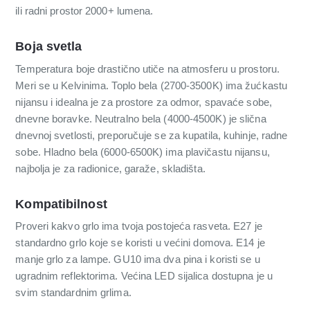
ili radni prostor 2000+ lumena.
Boja svetla
Temperatura boje drastično utiče na atmosferu u prostoru.
Meri se u Kelvinima. Toplo bela (2700-3500K) ima žućkastu
nijansu i idealna je za prostore za odmor, spavaće sobe,
dnevne boravke. Neutralno bela (4000-4500K) je slična
dnevnoj svetlosti, preporučuje se za kupatila, kuhinje, radne
sobe. Hladno bela (6000-6500K) ima plavičastu nijansu,
najbolja je za radionice, garaže, skladišta.
Kompatibilnost
Proveri kakvo grlo ima tvoja postojeća rasveta. E27 je
standardno grlo koje se koristi u većini domova. E14 je
manje grlo za lampe. GU10 ima dva pina i koristi se u
ugradnim reflektorima. Većina LED sijalica dostupna je u
svim standardnim grlima.