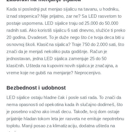
Kada si poslednji put menjao sijalicu na tavanu, u hodniku,
iznad stepenica? Nije prijatno, zar ne? Sa LED rasvetom to
postaje uspomena. LED sijalice traju od 25.000 do 50.000
radnih sati. Ako koristiš sijalicu 6 sati dnevno, služiće ti preko
20 godina. Dvadeset. To je duže nego što će tvoja deca biti u
osnovnoj školi. Klasična sijalica? Traje 750 do 2.000 sati, što
znači da je menjaš nekoliko puta godišnje. Račun je
jednostavan, jedna LED sijalica zamenjuje 25 do 50
klasičnih. Ušteda na kupovini novih sijalica je značajna, a
vreme koje ne gubiš na menjanje? Neprocenjivo.
Bezbednost i udobnost
LED sijalice ostaju hladne čak i posle sati rada. To znači da
nema opasnosti od opekotina kada ih slučajno dodirneš, što
je posebno važno ako imaš decu. Takođe, tvoj dom ostaje
prijatnije hladan tokom leta jer rasveta ne emituje nepotrebnu
toplotu. Manji posao za klimatizaciju, dodatna ušteda na