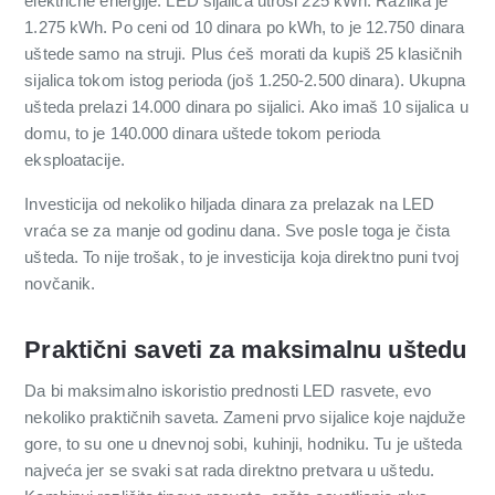
električne energije. LED sijalica utroši 225 kWh. Razlika je
1.275 kWh. Po ceni od 10 dinara po kWh, to je 12.750 dinara
uštede samo na struji. Plus ćeš morati da kupiš 25 klasičnih
sijalica tokom istog perioda (još 1.250-2.500 dinara). Ukupna
ušteda prelazi 14.000 dinara po sijalici. Ako imaš 10 sijalica u
domu, to je 140.000 dinara uštede tokom perioda
eksploatacije.
Investicija od nekoliko hiljada dinara za prelazak na LED
vraća se za manje od godinu dana. Sve posle toga je čista
ušteda. To nije trošak, to je investicija koja direktno puni tvoj
novčanik.
Praktični saveti za maksimalnu uštedu
Da bi maksimalno iskoristio prednosti LED rasvete, evo
nekoliko praktičnih saveta. Zameni prvo sijalice koje najduže
gore, to su one u dnevnoj sobi, kuhinji, hodniku. Tu je ušteda
najveća jer se svaki sat rada direktno pretvara u uštedu.