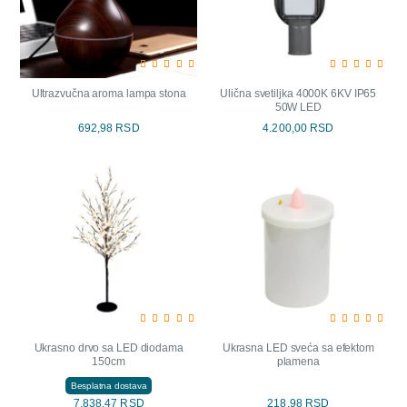
Ultrazvučna aroma lampa stona
Ulična svetiljka 4000K 6KV IP65
50W LED
692,98 RSD
4.200,00 RSD
Ukrasno drvo sa LED diodama
Ukrasna LED sveća sa efektom
150cm
plamena
Besplatna dostava
7.838,47 RSD
218,98 RSD