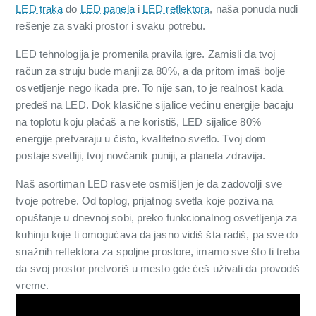
LED traka
do
LED panela
i
LED reflektora
, naša ponuda nudi
rešenje za svaki prostor i svaku potrebu.
LED tehnologija je promenila pravila igre. Zamisli da tvoj
račun za struju bude manji za 80%, a da pritom imaš bolje
osvetljenje nego ikada pre. To nije san, to je realnost kada
pređeš na LED. Dok klasične sijalice većinu energije bacaju
na toplotu koju plaćaš a ne koristiš, LED sijalice 80%
energije pretvaraju u čisto, kvalitetno svetlo. Tvoj dom
postaje svetliji, tvoj novčanik puniji, a planeta zdravija.
Naš asortiman LED rasvete osmišljen je da zadovolji sve
tvoje potrebe. Od toplog, prijatnog svetla koje poziva na
opuštanje u dnevnoj sobi, preko funkcionalnog osvetljenja za
kuhinju koje ti omogućava da jasno vidiš šta radiš, pa sve do
snažnih reflektora za spoljne prostore, imamo sve što ti treba
da svoj prostor pretvoriš u mesto gde ćeš uživati da provodiš
vreme.