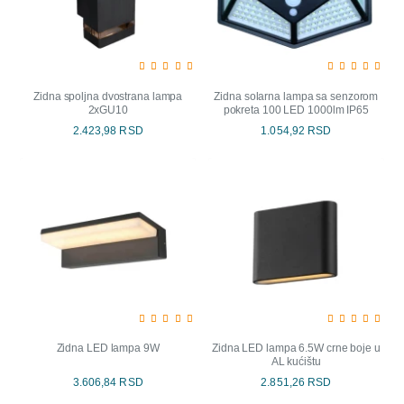
Zidna spoljna dvostrana lampa
Zidna solarna lampa sa senzorom
2xGU10
pokreta 100 LED 1000lm IP65
2.423,98 RSD
1.054,92 RSD
Zidna LED lampa 9W
Zidna LED lampa 6.5W crne boje u
AL kućištu
3.606,84 RSD
2.851,26 RSD