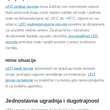
LED spoljna rasveta
mora izdržati sve vremenske uslove.
Naši proizvodi imaju visok stepen zaštite od vode i prašine,
rade na temperaturama od -25°C do +45°C, otporni su na
udarce.
LED vodonepropusna rasveta
posebno je dizajnirana
za izuzetno vlažne uslove. Za praznično i sezonsko
ukrašavanje fasada, ograda i dvorišta,
novogodišnja LED
rasveta
pretvara svaki spoljni prostor u pravu svetlosnu
čaroliju.
Hitne situacije
LED panik lampe
automatski se uključuju kada nestane
struje, pružajući sigurno osvetljenje za evakuaciju.
LED
lampe na baterije
su praktične za mesta gde nema priključka
ili za mobilnu upotrebu.
Jednostavna ugradnja i dugotrajnost
LED rasveta je dizajnirana da bude laka za ugradnju i