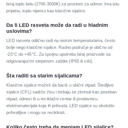
biraj toplo belu (2700-3500K) za prostore za odmor. Ima istu
prijatnu, toplu nijansu kao klasične sijalice.
Da li LED rasveta može da radi u hladnim
uslovima?
LED rasveta odlično radi na niskim temperaturama, često
bolje nego klasične sijalice. Radno područje je obično od
-25°C do +45°C. Za spoljnu upotrebu biraj proizvode sa
odgovarajućim stepenom zaštite (IP65 ili viši).
Šta raditi sa starim sijalicama?
Klasične sijalice možeš da baciš u obični otpad. Štedljive
sijalice (CFL) sadrže živu i trebaju se zbrinuti kao poseban
otpad, odnesi ih u reciklažni centar ili prodavnicu
elektromaterijala koja ih prihvata. LED sijalice su ekološki
prihvatljive i mogu se reciklirati.
Koliko često treba da menjam LED sijalice?