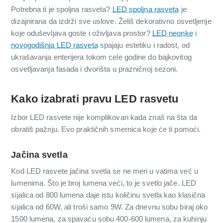
Potrebna ti je spoljna rasveta?
LED spoljna rasveta
je
dizajnirana da izdrži sve uslove. Želiš dekorativno osvetljenje
koje oduševljava goste i oživljava prostor?
LED neonke
i
novogodišnja LED rasveta
spajaju estetiku i radost, od
ukrašavanja enterijera tokom cele godine do bajkovitog
osvetljavanja fasada i dvorišta u prazničnoj sezoni.
Kako izabrati pravu LED rasvetu
Izbor LED rasvete nije komplikovan kada znaš na šta da
obratiš pažnju. Evo praktičnih smernica koje će ti pomoći.
Jačina svetla
Kod LED rasvete jačina svetla se ne meri u vatima već u
lumenima. Što je broj lumena veći, to je svetlo jače. LED
sijalica od 800 lumena daje istu količinu svetla kao klasična
sijalica od 60W, ali troši samo 9W. Za dnevnu sobu biraj oko
1500 lumena, za spavaću sobu 400-600 lumena, za kuhinju