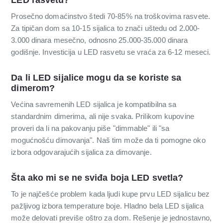
LED rasvetu?
Prosečno domaćinstvo štedi 70-85% na troškovima rasvete.
Za tipičan dom sa 10-15 sijalica to znači uštedu od 2.000-
3.000 dinara mesečno, odnosno 25.000-35.000 dinara
godišnje. Investicija u LED rasvetu se vraća za 6-12 meseci.
Da li LED sijalice mogu da se koriste sa
dimerom?
Većina savremenih LED sijalica je kompatibilna sa
standardnim dimerima, ali nije svaka. Prilikom kupovine
proveri da li na pakovanju piše "dimmable" ili "sa
mogućnošću dimovanja". Naš tim može da ti pomogne oko
izbora odgovarajućih sijalica za dimovanje.
Šta ako mi se ne sviđa boja LED svetla?
To je najčešće problem kada ljudi kupe prvu LED sijalicu bez
pažljivog izbora temperature boje. Hladno bela LED sijalica
može delovati previše oštro za dom. Rešenje je jednostavno,