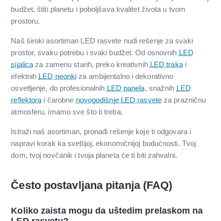
budžet, štiti planetu i poboljšava kvalitet života u tvom
prostoru.
Naš široki asortiman LED rasvete nudi rešenje za svaki
prostor, svaku potrebu i svaki budžet. Od osnovnih
LED
sijalica
za zamenu starih, preko kreativnih
LED traka
i
efektnih
LED neonki
za ambijentalno i dekorativno
osvetljenje, do profesionalnih
LED panela
, snažnih
LED
reflektora
i čarobne
novogodišnje LED rasvete
za prazničnu
atmosferu, imamo sve što ti treba.
Istraži naš asortiman, pronađi rešenje koje ti odgovara i
napravi korak ka svetlijoj, ekonomičnijoj budućnosti. Tvoj
dom, tvoj novčanik i tvoja planeta će ti biti zahvalni.
Često postavljana pitanja (FAQ)
Koliko zaista mogu da uštedim prelaskom na