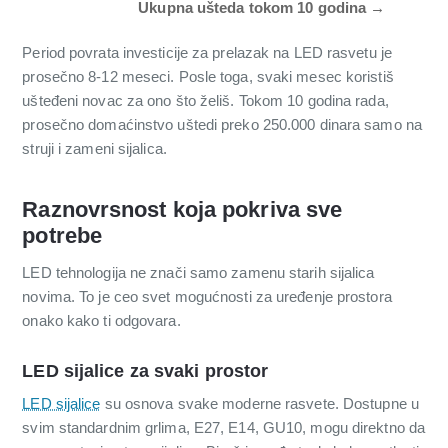
Ukupna ušteda tokom 10 godina →
Period povrata investicije za prelazak na LED rasvetu je
prosečno 8-12 meseci. Posle toga, svaki mesec koristiš
ušteđeni novac za ono što želiš. Tokom 10 godina rada,
prosečno domaćinstvo uštedi preko 250.000 dinara samo na
struji i zameni sijalica.
Raznovrsnost koja pokriva sve
potrebe
LED tehnologija ne znači samo zamenu starih sijalica
novima. To je ceo svet mogućnosti za uređenje prostora
onako kako ti odgovara.
LED sijalice za svaki prostor
LED sijalice
su osnova svake moderne rasvete. Dostupne u
svim standardnim grlima, E27, E14, GU10, mogu direktno da