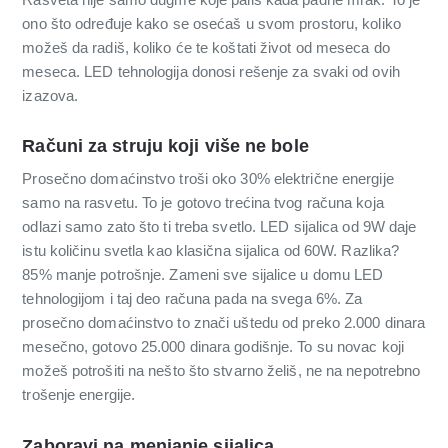
ono što određuje kako se osećaš u svom prostoru, koliko
možeš da radiš, koliko će te koštati život od meseca do
meseca. LED tehnologija donosi rešenje za svaki od ovih
izazova.
Računi za struju koji više ne bole
Prosečno domaćinstvo troši oko 30% električne energije
samo na rasvetu. To je gotovo trećina tvog računa koja
odlazi samo zato što ti treba svetlo. LED sijalica od 9W daje
istu količinu svetla kao klasična sijalica od 60W. Razlika?
85% manje potrošnje. Zameni sve sijalice u domu LED
tehnologijom i taj deo računa pada na svega 6%. Za
prosečno domaćinstvo to znači uštedu od preko 2.000 dinara
mesečno, gotovo 25.000 dinara godišnje. To su novac koji
možeš potrošiti na nešto što stvarno želiš, ne na nepotrebno
trošenje energije.
Zaboravi na menjanje sijalica