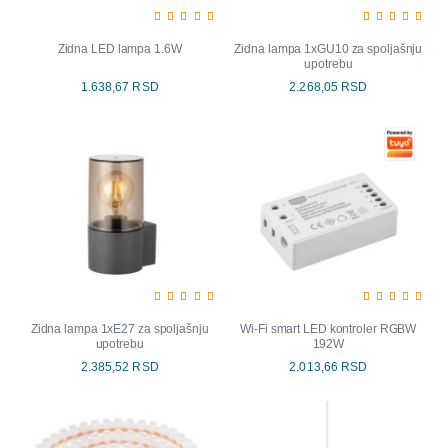
Zidna LED lampa 1.6W
Zidna lampa 1xGU10 za spoljašnju
upotrebu
1.638,67 RSD
2.268,05 RSD
Zidna lampa 1xE27 za spoljašnju
Wi-Fi smart LED kontroler RGBW
upotrebu
192W
2.385,52 RSD
2.013,66 RSD