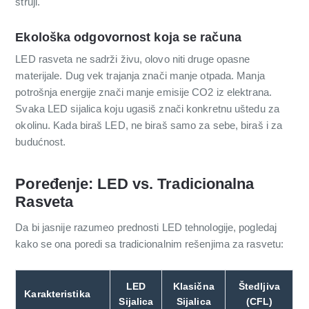
struji.
Ekološka odgovornost koja se računa
LED rasveta ne sadrži živu, olovo niti druge opasne
materijale. Dug vek trajanja znači manje otpada. Manja
potrošnja energije znači manje emisije CO2 iz elektrana.
Svaka LED sijalica koju ugasiš znači konkretnu uštedu za
okolinu. Kada biraš LED, ne biraš samo za sebe, biraš i za
budućnost.
Poređenje: LED vs. Tradicionalna
Rasveta
Da bi jasnije razumeo prednosti LED tehnologije, pogledaj
kako se ona poredi sa tradicionalnim rešenjima za rasvetu:
LED
Klasična
Štedljiva
Karakteristika
Sijalica
Sijalica
(CFL)