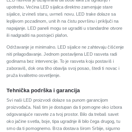
upotrebu. Većina LED sijalica direktno zamenjuje stare
sijalice, izvineš staru, uvrneš novu. LED trake dolaze sa
lepljivom pozadinom, unit ih na čistu površinu i priključi na
napajanje. LED paneli mogu se ugraditi u standardne otvore
ili nadgraditi na postojeći plafon.
Održavanje je minimalno. LED sijalice ne zahtevaju čišćenje
niti prilagođavanje. Jednom postavljena LED rasveta radi
godinama bez intervencije. To je rasveta koju postaviš i
zaboraviš, dok ona tiho obavlja svoj posao, štedi ti novac i
pruža kvalitetno osvetljenje.
Tehnička podrška i garancija
Svi naši LED proizvodi dolaze sa punom garancijom
proizvođača. Naš tim je dostupan da ti pomogne oko izbora
odgovarajuće rasvete za tvoj prostor. Bilo da trebaš savet
oko jačine svetla, boje, tipa ugradnje ili bilo čega drugog, tu
smo da ti pomognemo. Brza dostava širom Srbije, sigurno