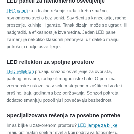
LED paneli za ravnomerno osvetljenje
LED paneli
su idealno rešenje kada ti treba snažno,
ravnomerno svetlo bez senki. Savršeni za kancelarije, radne
prostorije, kuhinje ili garaže. Tanak dizajn, može se ugraditi ili
nadgraditi, a efikasnost je izvanredna. Jedan LED panel
zamenjuje nekoliko klasičnih plafonjera, uz daleko manju
potrošnju i bolje osvetljenje.
LED reflektori za spoljne prostore
LED reflektori
pružaju snažno osvetljenje za dvorišta,
parking prostore, radnje ili magacinske hale. Otporni na
vremenske uslove, sa visokim stepenom zaštite od vode i
prašine, traju godinama bez održavanja. Senzori pokreta
dodatno smanjuju potrošnju i povećavaju bezbednost.
Specijalizovana rešenja za posebne potrebe
Imaš biljke u zatvorenom prostoru?
LED lampe za biljke
imaju optimalan spektar svetla koji podržava fotosintezu.