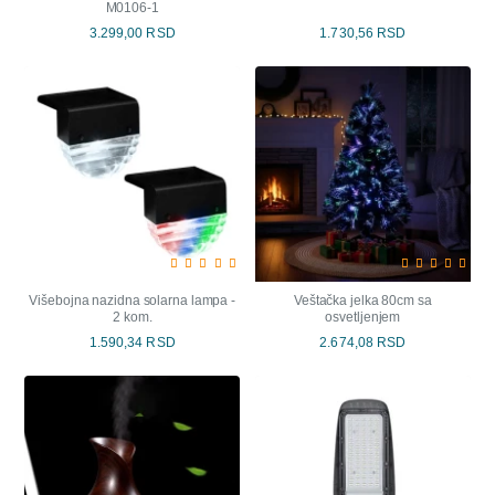
M0106-1
3.299,00 RSD
1.730,56 RSD
Višebojna nazidna solarna lampa -
Veštačka jelka 80cm sa
2 kom.
osvetljenjem
1.590,34 RSD
2.674,08 RSD