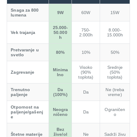
Snaga za 800
9W
60W
15W
lumena
25.000-
750-
8.000-
Vek trajanja
50.000
2.000h
15.000h
h
Pretvaranje u
80%
10%
50%
svetlo
Visoko
Srednje
Minima
Zagrevanje
(90%
(50%
lno
toplota)
toplota)
Trenutno
Da
Ne (treba
Da
paljenje
(100%)
vreme)
Otpornost na
Neogra
Ograničen
paljenje/gašenj
Da
ničeno
o
e
Bez
Štetne materije
žive/ol
Ne
Sadrži živu