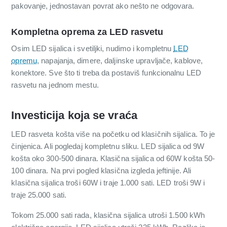
pakovanje, jednostavan povrat ako nešto ne odgovara.
Kompletna oprema za LED rasvetu
Osim LED sijalica i svetiljki, nudimo i kompletnu
LED
opremu
, napajanja, dimere, daljinske upravljače, kablove,
konektore. Sve što ti treba da postaviš funkcionalnu LED
rasvetu na jednom mestu.
Investicija koja se vraća
LED rasveta košta više na početku od klasičnih sijalica. To je
činjenica. Ali pogledaj kompletnu sliku. LED sijalica od 9W
košta oko 300-500 dinara. Klasična sijalica od 60W košta 50-
100 dinara. Na prvi pogled klasična izgleda jeftinije. Ali
klasična sijalica troši 60W i traje 1.000 sati. LED troši 9W i
traje 25.000 sati.
Tokom 25.000 sati rada, klasična sijalica utroši 1.500 kWh