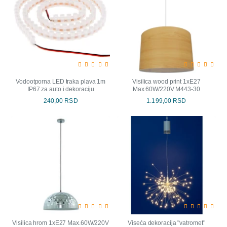
Vodootporna LED traka plava 1m
Visilica wood print 1xE27
IP67 za auto i dekoraciju
Max.60W/220V M443-30
240,00 RSD
1.199,00 RSD
Visilica hrom 1xE27 Max.60W/220V
Viseća dekoracija "vatromet"