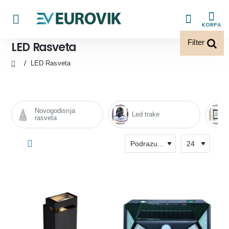
KORPA
Filter
LED Rasveta
LED Rasveta
home
Novogodisnja
Led trake
rasveta