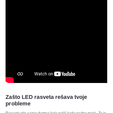
Zašto LED rasveta rešava tvoje
probleme
Rasveta nije samo dugme koje pališ kada padne mrak. To je