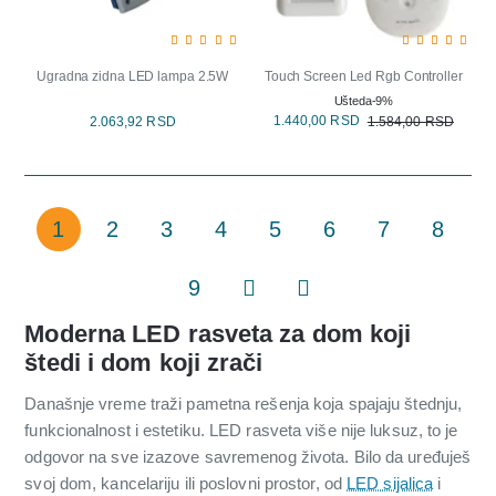
-9%
Ugradna zidna LED lampa 2.5W
Touch Screen Led Rgb Controller
Ušteda
-9%
1.440,00 RSD
2.063,92 RSD
1.584,00 RSD
1
2
3
4
5
6
7
8
9
Moderna LED rasveta za dom koji
štedi i dom koji zrači
Današnje vreme traži pametna rešenja koja spajaju štednju,
funkcionalnost i estetiku. LED rasveta više nije luksuz, to je
odgovor na sve izazove savremenog života. Bilo da uređuješ
svoj dom, kancelariju ili poslovni prostor, od
LED sijalica
i