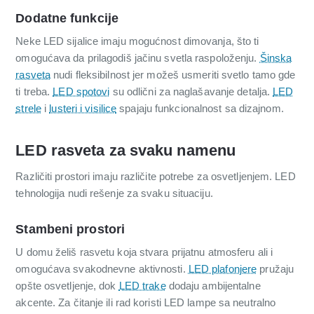
Dodatne funkcije
Neke LED sijalice imaju mogućnost dimovanja, što ti
omogućava da prilagodiš jačinu svetla raspoloženju.
Šinska
rasveta
nudi fleksibilnost jer možeš usmeriti svetlo tamo gde
ti treba.
LED spotovi
su odlični za naglašavanje detalja.
LED
strele
i
lusteri i visilice
spajaju funkcionalnost sa dizajnom.
LED rasveta za svaku namenu
Različiti prostori imaju različite potrebe za osvetljenjem. LED
tehnologija nudi rešenje za svaku situaciju.
Stambeni prostori
U domu želiš rasvetu koja stvara prijatnu atmosferu ali i
omogućava svakodnevne aktivnosti.
LED plafonjere
pružaju
opšte osvetljenje, dok
LED trake
dodaju ambijentalne
akcente. Za čitanje ili rad koristi LED lampe sa neutralno