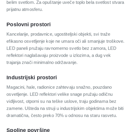
belim svetlom. Za opuštanje uveče toplo bela svetlost stvara
prijatnu atmosferu.
Poslovni prostori
Kancelarije, prodavnice, ugostiteljski objekti, svi traže
efikasno osvetljenje koje ne umara oči ali smanjuje troškove.
LED paneli pružaju ravnomerno svetlo bez zamora, LED
reflektori naglašavaju proizvode u izlozima, a dug vek
trajanja znači minimalno održavanje.
Industrijski prostori
Magacini, hale, radionice zahtevaju snažno, pouzdano
osvetljenje. LED reflektori velike snage pružaju odličnu
vidljivost, otporni su na teške uslove, traju godinama bez
zamene. Ušteda na struji u industrijskim objektima može biti
dramatična, često preko 70% u odnosu na staru rasvetu.
Spoljne površine