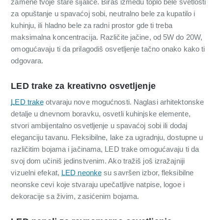
zamene tvoje stare sijalice. Biraš između toplo bele svetlosti
za opuštanje u spavaćoj sobi, neutralno bele za kupatilo i
kuhinju, ili hladno bele za radni prostor gde ti treba
maksimalna koncentracija. Različite jačine, od 5W do 20W,
omogućavaju ti da prilagodiš osvetljenje tačno onako kako ti
odgovara.
LED trake za kreativno osvetljenje
LED trake
otvaraju nove mogućnosti. Naglasi arhitektonske
detalje u dnevnom boravku, osvetli kuhinjske elemente,
stvori ambijentalno osvetljenje u spavaćoj sobi ili dodaj
eleganciju tavanu. Fleksibilne, lake za ugradnju, dostupne u
različitim bojama i jačinama, LED trake omogućavaju ti da
svoj dom učiniš jedinstvenim. Ako tražiš još izražajniji
vizuelni efekat,
LED neonke
su savršen izbor, fleksibilne
neonske cevi koje stvaraju upečatljive natpise, logoe i
dekoracije sa živim, zasićenim bojama.