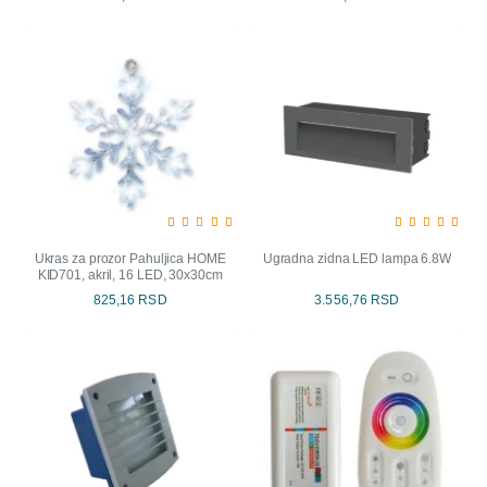
Ukras za prozor Pahuljica HOME
Ugradna zidna LED lampa 6.8W
KID701, akril, 16 LED, 30x30cm
825,16 RSD
3.556,76 RSD