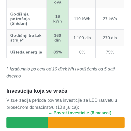
ova
Godišnja
16
potrošnja
110 kWh
27 kWh
kWh
(5h/dan)
Godišnji trošak
160
1.100 din
270 din
struje*
din
Ušteda energije
85%
0%
75%
* Izračunato po ceni od 10 din/kWh i korišćenju od 5 sati
dnevno
Investicija koja se vraća
Vizuelizacija perioda povrata investicije za LED rasvetu u
prosečnom domaćinstvu (10 sijalica):
← Povrat investicije (8 meseci)