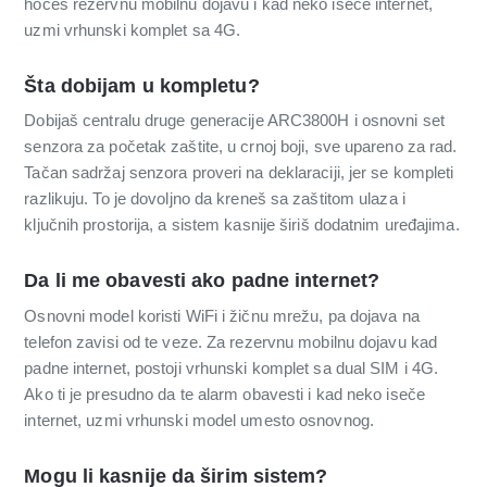
hoćeš rezervnu mobilnu dojavu i kad neko iseče internet,
uzmi vrhunski komplet sa 4G.
Šta dobijam u kompletu?
Dobijaš centralu druge generacije ARC3800H i osnovni set
senzora za početak zaštite, u crnoj boji, sve upareno za rad.
Tačan sadržaj senzora proveri na deklaraciji, jer se kompleti
razlikuju. To je dovoljno da kreneš sa zaštitom ulaza i
ključnih prostorija, a sistem kasnije širiš dodatnim uređajima.
Da li me obavesti ako padne internet?
Osnovni model koristi WiFi i žičnu mrežu, pa dojava na
telefon zavisi od te veze. Za rezervnu mobilnu dojavu kad
padne internet, postoji vrhunski komplet sa dual SIM i 4G.
Ako ti je presudno da te alarm obavesti i kad neko iseče
internet, uzmi vrhunski model umesto osnovnog.
Mogu li kasnije da širim sistem?