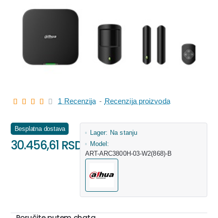
1 Recenzija
-
Recenzija proizvoda
Besplatna dostava
Lager:
Na stanju
30.456,61 RSD
Model:
ART-ARC3800H-03-W2(868)-B
Poručite putem chata