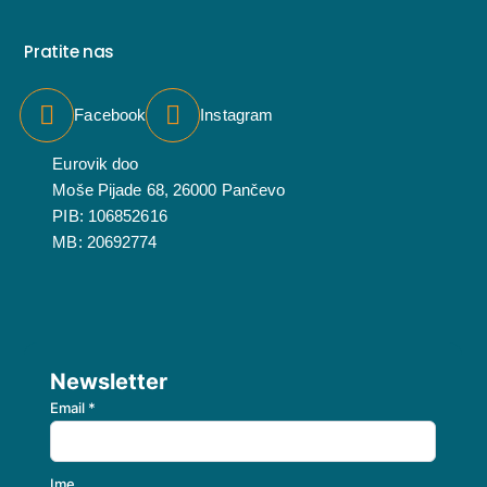
Pratite nas
Facebook
Instagram
Eurovik doo
Moše Pijade 68, 26000 Pančevo
PIB: 106852616
MB: 20692774