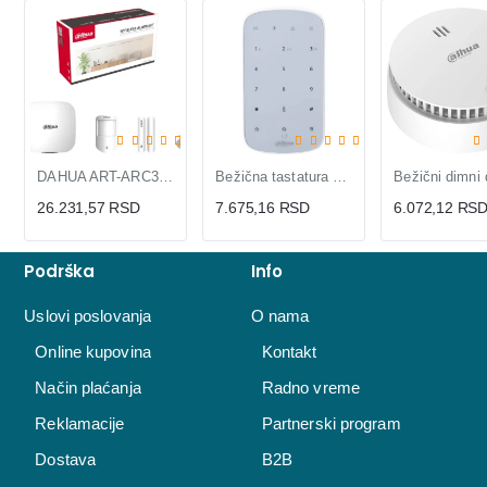
DAHUA ART-ARC3000H-03-GW2(868) Alarm KIT
Bežična tastatura DAHUA ARK30T-W2(868)
26.231,57 RSD
7.675,16 RSD
6.072,12 RS
Podrška
Info
Uslovi poslovanja
O nama
Online kupovina
Kontakt
Način plaćanja
Radno vreme
Reklamacije
Partnerski program
Dostava
B2B