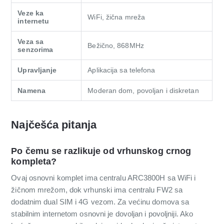
Veze ka
WiFi, žična mreža
internetu
Veza sa
Bežično, 868MHz
senzorima
Upravljanje
Aplikacija sa telefona
Namena
Moderan dom, povoljan i diskretan
Najčešća pitanja
Po čemu se razlikuje od vrhunskog crnog
kompleta?
Ovaj osnovni komplet ima centralu ARC3800H sa WiFi i
žičnom mrežom, dok vrhunski ima centralu FW2 sa
dodatnim dual SIM i 4G vezom. Za većinu domova sa
stabilnim internetom osnovni je dovoljan i povoljniji. Ako