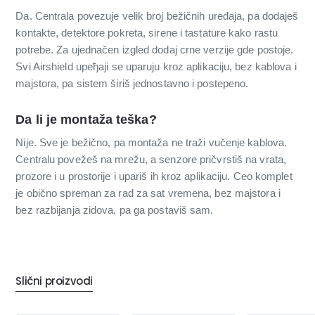
Da. Centrala povezuje velik broj bežičnih uređaja, pa dodaješ
kontakte, detektore pokreta, sirene i tastature kako rastu
potrebe. Za ujednačen izgled dodaj crne verzije gde postoje.
Svi Airshield uређaji se uparuju kroz aplikaciju, bez kablova i
majstora, pa sistem širiš jednostavno i postepeno.
Da li je montaža teška?
Nije. Sve je bežično, pa montaža ne traži vučenje kablova.
Centralu povežeš na mrežu, a senzore pričvrstiš na vrata,
prozore i u prostorije i upariš ih kroz aplikaciju. Ceo komplet
je obično spreman za rad za sat vremena, bez majstora i
bez razbijanja zidova, pa ga postaviš sam.
Slični proizvodi