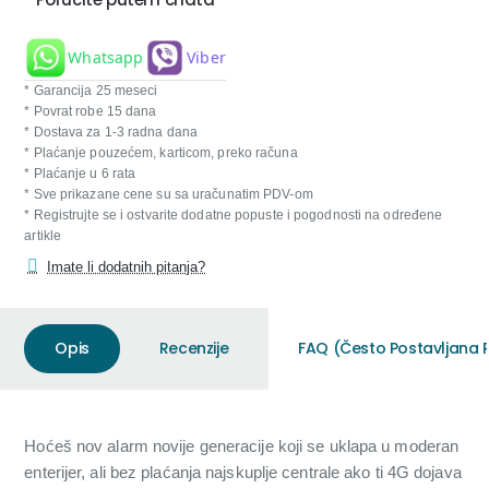
Whatsapp
Viber
* Garancija 25 meseci
* Povrat robe 15 dana
* Dostava za 1-3 radna dana
* Plaćanje pouzećem, karticom, preko računa
* Plaćanje u 6 rata
* Sve prikazane cene su sa uračunatim PDV-om
* Registrujte se i ostvarite dodatne popuste i pogodnosti na određene
artikle
Imate li dodatnih pitanja?
Opis
Recenzije
FAQ (Često Postavljana P
Hoćeš nov alarm novije generacije koji se uklapa u moderan
enterijer, ali bez plaćanja najskuplje centrale ako ti 4G dojava