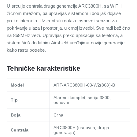
U srcu je centrala druge generacije ARC3800H, sa WiFi i
žičnom mrežom, pa upravljaš sistemom i dobijaš dojave
preko interneta. Uz centralu dolaze osnovni senzori za
pokrivanje ulaza i prostorija, u crnoj izvedbi. Sve radi bežično
na 868MHz vezi. Upravljaš preko aplikacije sa telefona, a
sistem širiš dodatnim Airshield uređajima novije generacije
kako rastu potrebe.
Tehničke karakteristike
Model
ART-ARC3800H-03-W2(868)-B
Alarmni komplet, serija 3800,
Tip
osnovni
Boja
Crna
ARC3800H (osnovna, druga
Centrala
generacija)