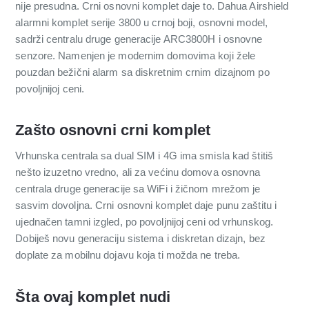
nije presudna. Crni osnovni komplet daje to. Dahua Airshield
alarmni komplet serije 3800 u crnoj boji, osnovni model,
sadrži centralu druge generacije ARC3800H i osnovne
senzore. Namenjen je modernim domovima koji žele
pouzdan bežični alarm sa diskretnim crnim dizajnom po
povoljnijoj ceni.
Zašto osnovni crni komplet
Vrhunska centrala sa dual SIM i 4G ima smisla kad štitiš
nešto izuzetno vredno, ali za većinu domova osnovna
centrala druge generacije sa WiFi i žičnom mrežom je
sasvim dovoljna. Crni osnovni komplet daje punu zaštitu i
ujednačen tamni izgled, po povoljnijoj ceni od vrhunskog.
Dobiješ novu generaciju sistema i diskretan dizajn, bez
doplate za mobilnu dojavu koja ti možda ne treba.
Šta ovaj komplet nudi