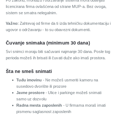
Po zakonu, montažu i održavanje sistema mora obavljati
licencirana firma ovlašćena od strane MUP-a. Bez ovoga,
sistem se smatra nelegalnim.
Važno:
Zahtevaj od firme da ti izda tehničku dokumentaciju i
ugovor o održavanju - to su obavezni dokumenti.
Čuvanje snimaka (minimum 30 dana)
Svi snimci moraju biti sačuvani najmanje 30 dana. Posle tog
perioda možeš ih brisati ili čuvati duže ako imaš prostora.
Šta ne smeš snimati
Tuđu imovinu
- Ne možeš usmeriti kameru na
susedovo dvorište ili prozore
Javne prostore
- Ulice i parkinge možeš snimati
samo uz dozvolu
Radna mesta zaposlenih
- U firmama moraš imati
pismenu saglasnost zaposlenih