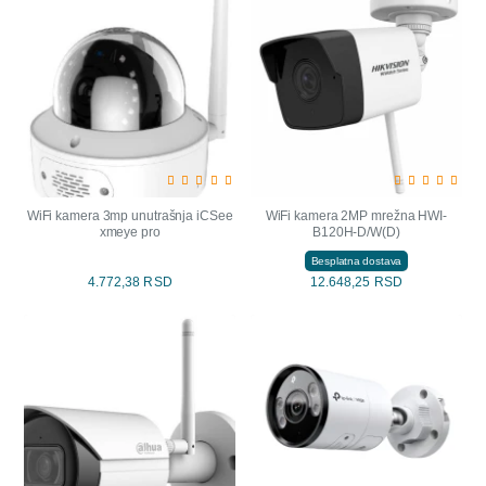
WiFi kamera 3mp unutrašnja iCSee
WiFi kamera 2MP mrežna HWI-
xmeye pro
B120H-D/W(D)
Besplatna dostava
4.772,38 RSD
12.648,25 RSD