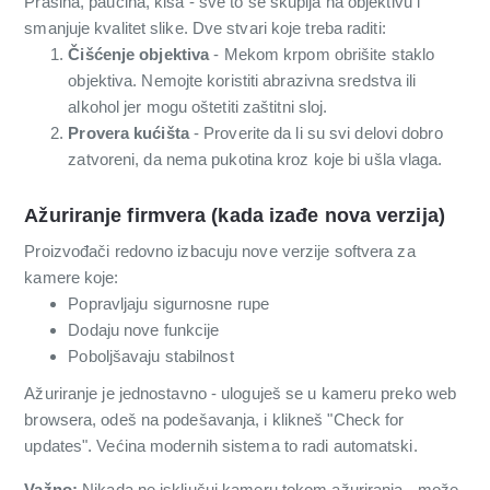
Prašina, paučina, kiša - sve to se skuplja na objektivu i
smanjuje kvalitet slike. Dve stvari koje treba raditi:
Čišćenje objektiva
- Mekom krpom obrišite staklo
objektiva. Nemojte koristiti abrazivna sredstva ili
alkohol jer mogu oštetiti zaštitni sloj.
Provera kućišta
- Proverite da li su svi delovi dobro
zatvoreni, da nema pukotina kroz koje bi ušla vlaga.
Ažuriranje firmvera (kada izađe nova verzija)
Proizvođači redovno izbacuju nove verzije softvera za
kamere koje:
Popravljaju sigurnosne rupe
Dodaju nove funkcije
Poboljšavaju stabilnost
Ažuriranje je jednostavno - uloguješ se u kameru preko web
browsera, odeš na podešavanja, i klikneš "Check for
updates". Većina modernih sistema to radi automatski.
Važno:
Nikada ne isključuj kameru tokom ažuriranja - može