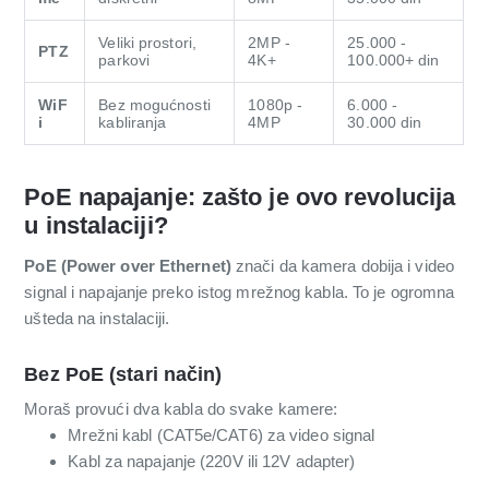
Veliki prostori,
2MP -
25.000 -
PTZ
parkovi
4K+
100.000+ din
WiF
Bez mogućnosti
1080p -
6.000 -
i
kabliranja
4MP
30.000 din
PoE napajanje: zašto je ovo revolucija
u instalaciji?
PoE (Power over Ethernet)
znači da kamera dobija i video
signal i napajanje preko istog mrežnog kabla. To je ogromna
ušteda na instalaciji.
Bez PoE (stari način)
Moraš provući dva kabla do svake kamere:
Mrežni kabl (CAT5e/CAT6) za video signal
Kabl za napajanje (220V ili 12V adapter)