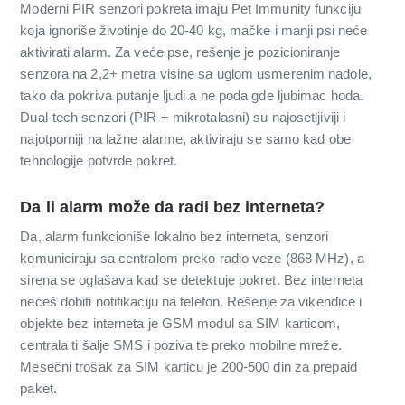
Moderni PIR senzori pokreta imaju Pet Immunity funkciju
koja ignoriše životinje do 20-40 kg, mačke i manji psi neće
aktivirati alarm. Za veće pse, rešenje je pozicioniranje
senzora na 2,2+ metra visine sa uglom usmerenim nadole,
tako da pokriva putanje ljudi a ne poda gde ljubimac hoda.
Dual-tech senzori (PIR + mikrotalasni) su najosetljiviji i
najotporniji na lažne alarme, aktiviraju se samo kad obe
tehnologije potvrde pokret.
Da li alarm može da radi bez interneta?
Da, alarm funkcioniše lokalno bez interneta, senzori
komuniciraju sa centralom preko radio veze (868 MHz), a
sirena se oglašava kad se detektuje pokret. Bez interneta
nećeš dobiti notifikaciju na telefon. Rešenje za vikendice i
objekte bez interneta je GSM modul sa SIM karticom,
centrala ti šalje SMS i poziva te preko mobilne mreže.
Mesečni trošak za SIM karticu je 200-500 din za prepaid
paket.