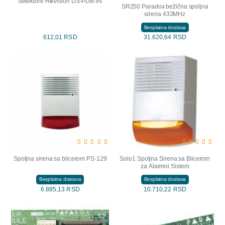
detektore Hikvision DS-PDB-IN
SR250 Paradox bežična spoljna
sirena 433MHz
Besplatna dostava
612,01 RSD
31.620,64 RSD
Spoljna sirena sa blicerom PS-129
Solo1 Spoljna Sirena sa Blicerom
za Alarmni Sistem
Besplatna dostava
Besplatna dostava
6.885,13 RSD
10.710,22 RSD