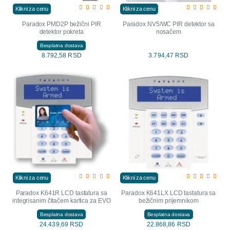
Klikni za cenu
Klikni za cenu
Paradox PMD2P bežični PIR
Paradox NV5/WC PIR detektor sa
detektor pokreta
nosačem
Besplatna dostava
8.792,58 RSD
3.794,47 RSD
Klikni za cenu
Klikni za cenu
Paradox K641R LCD tastatura sa
Paradox K641LX LCD tastatura sa
integrisanim čitačem kartica za EVO
bežičnim prijemnikom
Besplatna dostava
Besplatna dostava
24.439,69 RSD
22.868,86 RSD