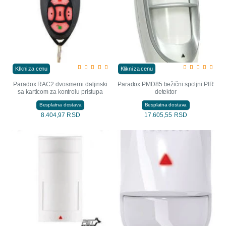
Klikni za cenu
Klikni za cenu
Paradox RAC2 dvosmerni daljinski
Paradox PMD85 bežični spoljni PIR
sa karticom za kontrolu pristupa
detektor
Besplatna dostava
Besplatna dostava
8.404,97 RSD
17.605,55 RSD