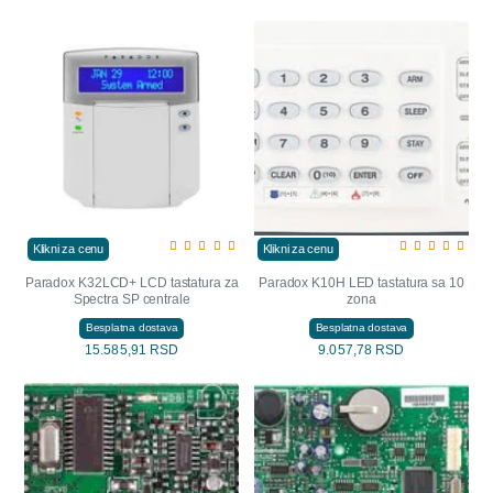
Klikni za cenu
Klikni za cenu
Paradox K32LCD+ LCD tastatura za
Paradox K10H LED tastatura sa 10
Spectra SP centrale
zona
Besplatna dostava
Besplatna dostava
15.585,91 RSD
9.057,78 RSD