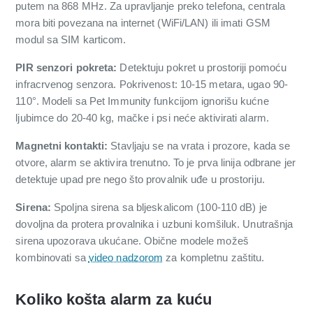
putem na 868 MHz. Za upravljanje preko telefona, centrala
mora biti povezana na internet (WiFi/LAN) ili imati GSM
modul sa SIM karticom.
PIR senzori pokreta:
Detektuju pokret u prostoriji pomoću
infracrvenog senzora. Pokrivenost: 10-15 metara, ugao 90-
110°. Modeli sa Pet Immunity funkcijom ignorišu kućne
ljubimce do 20-40 kg, mačke i psi neće aktivirati alarm.
Magnetni kontakti:
Stavljaju se na vrata i prozore, kada se
otvore, alarm se aktivira trenutno. To je prva linija odbrane jer
detektuje upad pre nego što provalnik uđe u prostoriju.
Sirena:
Spoljna sirena sa bljeskalicom (100-110 dB) je
dovoljna da protera provalnika i uzbuni komšiluk. Unutrašnja
sirena upozorava ukućane. Obične modele možeš
kombinovati sa
video nadzorom
za kompletnu zaštitu.
Koliko košta alarm za kuću