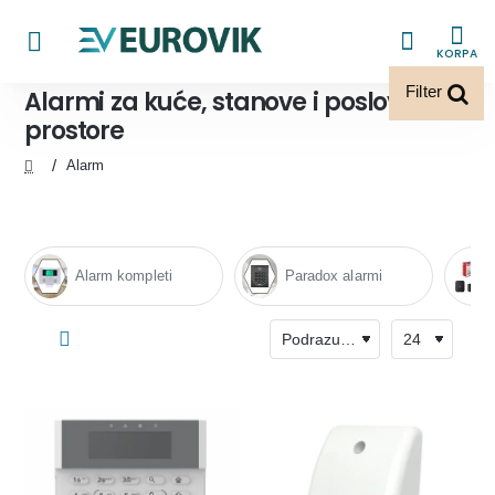
KORPA
Filter
Alarmi za kuće, stanove i poslovne
prostore
Alarm
home
Alarm kompleti
Paradox alarmi