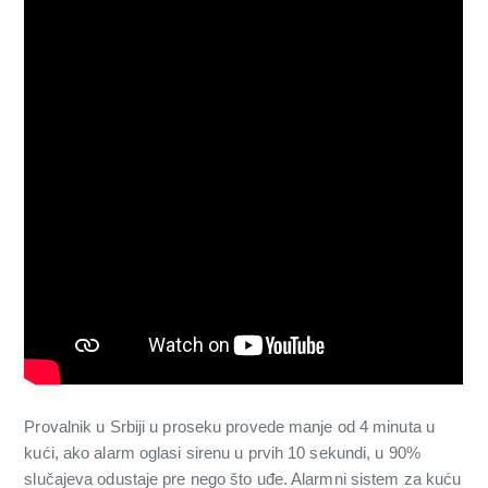
Provalnik u Srbiji u proseku provede manje od 4 minuta u
kući, ako alarm oglasi sirenu u prvih 10 sekundi, u 90%
slučajeva odustaje pre nego što uđe. Alarmni sistem za kuću