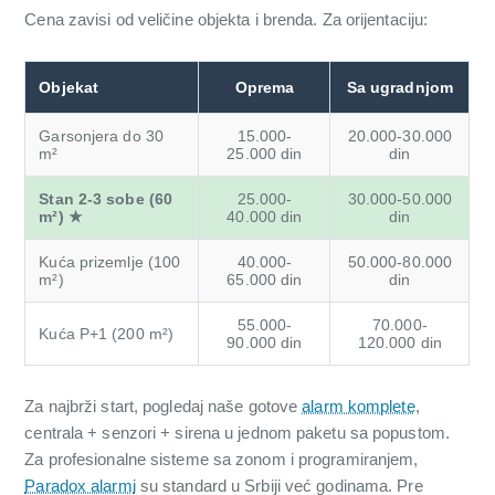
Cena zavisi od veličine objekta i brenda. Za orijentaciju:
Objekat
Oprema
Sa ugradnjom
Garsonjera do 30
15.000-
20.000-30.000
m²
25.000 din
din
Stan 2-3 sobe (60
25.000-
30.000-50.000
m²) ★
40.000 din
din
Kuća prizemlje (100
40.000-
50.000-80.000
m²)
65.000 din
din
55.000-
70.000-
Kuća P+1 (200 m²)
90.000 din
120.000 din
Za najbrži start, pogledaj naše gotove
alarm komplete
,
centrala + senzori + sirena u jednom paketu sa popustom.
Za profesionalne sisteme sa zonom i programiranjem,
Paradox alarmi
su standard u Srbiji već godinama. Pre