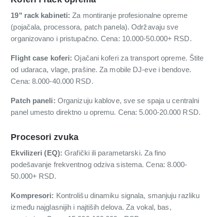
19" rack kabineti:
Za montiranje profesionalne opreme
(pojačala, processora, patch panela). Održavaju sve
organizovano i pristupačno. Cena: 10.000-50.000+ RSD.
Flight case koferi:
Ojačani koferi za transport opreme. Štite
od udaraca, vlage, prašine. Za mobile DJ-eve i bendove.
Cena: 8.000-40.000 RSD.
Patch paneli:
Organizuju kablove, sve se spaja u centralni
panel umesto direktno u opremu. Cena: 5.000-20.000 RSD.
Procesori zvuka
Ekvilizeri (EQ):
Grafički ili parametarski. Za fino
podešavanje frekventnog odziva sistema. Cena: 8.000-
50.000+ RSD.
Kompresori:
Kontrolišu dinamiku signala, smanjuju razliku
između najglasni­jih i najtiših delova. Za vokal, bas,