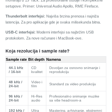
montiraju u 19" rack. Za profesionalne studije i kompleksne
setupove. Primer: Universal Audio Apollo, RME Fireface.
Thunderbolt interfejsi:
Najviša brzina prenosa i najniža
latencija. Za pro aplikacije gde je svaka milisekunda bitna.
USB-C interfejsi:
Moderni interfejsi sa najbržim USB
protokolom. Za nove računare i MacBook-ove.
Koja rezolucija i sample rate?
Sample rate
Bit depth
Namena
44.1 kHz
CD
Dovoljan za osnovno snimanje i
/ 16-bit
kvalitet
reprodukciju
48 kHz /
Video i
Standard za video produkciju
24-bit
film
96 kHz /
Hi-Res
Profesionalno snimanje muzike
24-bit
audio
sa više headroom-a
192 kHz /
Ultra
Mastering, arhiviranje, ekstremni