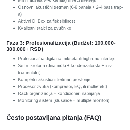
Mini mikseta (4-8 kanala) ili veći interfejs
Osnovni akustični tretman (6-8 panela + 2-4 bass trap-
a)
Aktivni DI Box za fleksibilnost
Kvalitetni stalci za zvučnike
Faza 3: Profesionalizacija (Budžet: 100.000-
300.000+ RSD)
Profesionalna digitalna mikseta ili high-end interfejs
Set mikrofona (dinamički + kondenzatorski + ins­
trumentalni)
Kompletni akustični tretman prostorije
Procesor zvuka (kompresor, EQ, ili multiefekt)
Rack organizacija + kondicioneri napajanja
Monitoring sistem (slušalice + multiple monitori)
Često postavljana pitanja (FAQ)