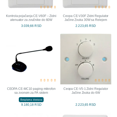
Kontrola pojačanja CE-V60F – Zidni
Ceopa CE-V30F Zidni Regulator
atenuator za zvučnike do 60W
Jačine Zvuka 30W sa Relejem
3.039,66 RSD
2.223,65 RSD
CEOPA CE-MC10 paging mikrofon
Ceopa CE-V5-1 Zidni Regulator
sa zvonom za PA sistem
Jačine Zvuka do 6W
Besplatna dostava
9.180,18 RSD
2.223,65 RSD