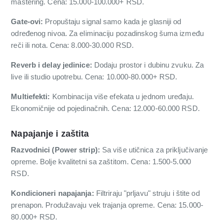
mastering. Cena: 15.000-100.000+ RSD.
Gate-ovi:
Propuštaju signal samo kada je glasniji od
određenog nivoa. Za eliminaciju pozadinskog šuma između
reči ili nota. Cena: 8.000-30.000 RSD.
Reverb i delay jedinice:
Dodaju prostor i dubinu zvuku. Za
live ili studio upotrebu. Cena: 10.000-80.000+ RSD.
Multiefekti:
Kombinacija više efekata u jednom uređaju.
Ekonomičnije od pojedinačnih. Cena: 12.000-60.000 RSD.
Napajanje i zaštita
Razvodnici (Power strip):
Sa više utičnica za priključivanje
opreme. Bolje kvalitetni sa zaštitom. Cena: 1.500-5.000
RSD.
Kondicioneri napajanja:
Filtriraju "prljavu" struju i štite od
prenapon. Produžavaju vek trajanja opreme. Cena: 15.000-
80.000+ RSD.