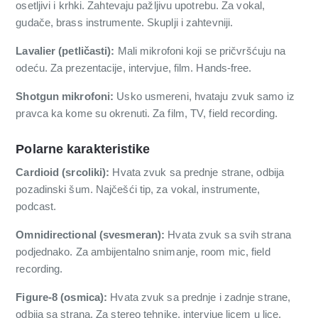
osetljivi i krhki. Zahtevaju pažljivu upotrebu. Za vokal,
gudače, brass instrumente. Skuplji i zahtevniji.
Lavalier (petličasti):
Mali mikrofoni koji se pričvršćuju na
odeću. Za prezentacije, intervjue, film. Hands-free.
Shotgun mikrofoni:
Usko usmereni, hvataju zvuk samo iz
pravca ka kome su okrenuti. Za film, TV, field recording.
Polarne karakteristike
Cardioid (srcoliki):
Hvata zvuk sa prednje strane, odbija
pozadinski šum. Najčešći tip, za vokal, instrumente,
podcast.
Omnidirectional (svesmeran):
Hvata zvuk sa svih strana
podjednako. Za ambijentaln­o snimanje, room mic, field
recording.
Figure-8 (osmica):
Hvata zvuk sa prednje i zadnje strane,
odbija sa strana. Za stereo tehnike, intervjue licem u lice.