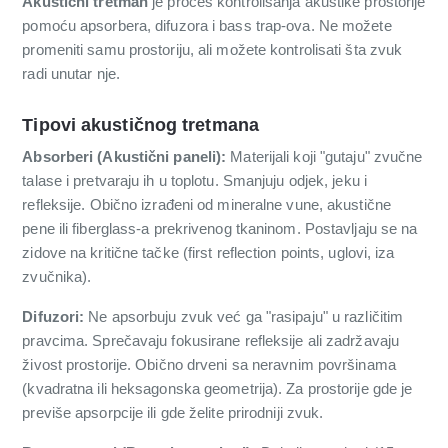
Akustični tretman
je proces kontrolisanja akustike prostorije
pomoću apsorbera, difuzora i bass trap-ova. Ne možete
promeniti samu prostoriju, ali možete kontrolisati šta zvuk
radi unutar nje.
Tipovi akustičnog tretmana
Absorberi (Akustični paneli):
Materijali koji "gutaju" zvučne
talase i pretvaraju ih u toplotu. Smanjuju odjek, jeku i
refleksije. Obično izrađeni od mineralne vune, akustične
pene ili fiberglass-a prekrivenog tkaninom. Postavljaju se na
zidove na kritične tačke (first reflection points, uglovi, iza
zvučnika).
Difuzori:
Ne apsorbuju zvuk već ga "rasipaju" u različitim
pravcima. Sprečavaju fokusirane refleksije ali zadržavaju
živost prostorije. Obično drveni sa neravnim površinama
(kvadratna ili heksagonska geometrija). Za prostorije gde je
previše apsorpcije ili gde želite prirodniji zvuk.