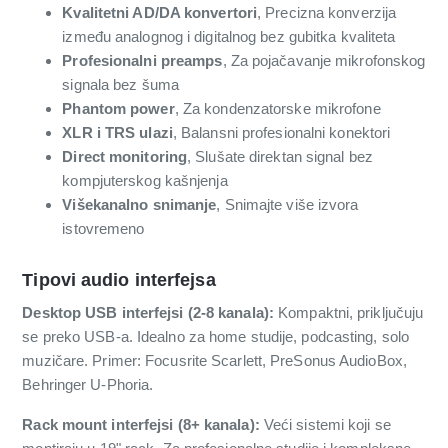
Kvalitetni AD/DA konvertori
, Precizna konverzija
između analognog i digitalnog bez gubitka kvaliteta
Profesionalni preamps
, Za pojačavanje mikrofonskog
signala bez šuma
Phantom power
, Za kondenzatorske mikrofone
XLR i TRS ulazi
, Balansni profesionalni konektori
Direct monitoring
, Slušate direktan signal bez
kompjuterskog kašnjenja
Višekanalno snimanje
, Snimajte više izvora
istovremeno
Tipovi audio interfejsa
Desktop USB interfejsi (2-8 kanala):
Kompaktni, priključuju
se preko USB-a. Idealno za home studije, podcasting, solo
muzičare. Primer: Focusrite Scarlett, PreSonus AudioBox,
Behringer U-Phoria.
Rack mount interfejsi (8+ kanala):
Veći sistemi koji se