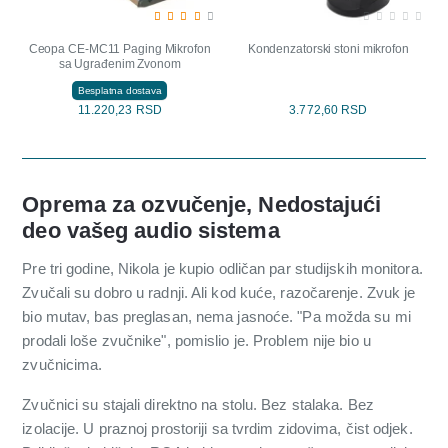
Ceopa CE-MC11 Paging Mikrofon
Kondenzatorski stoni mikrofon
sa Ugrađenim Zvonom
Besplatna dostava
11.220,23 RSD
3.772,60 RSD
Oprema za ozvučenje, Nedostajući
deo vašeg audio sistema
Pre tri godine, Nikola je kupio odličan par studijskih monitora.
Zvučali su dobro u radnji. Ali kod kuće, razočarenje. Zvuk je
bio mutav, bas preglasan, nema jasnoće. "Pa možda su mi
prodali loše zvučnike", pomislio je. Problem nije bio u
zvučnicima.
Zvučnici su stajali direktno na stolu. Bez stalaka. Bez
izolacije. U praznoj prostoriji sa tvrdim zidovima, čist odjek.