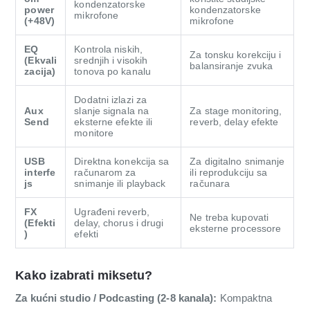
kondenzatorske
power
kondenzatorske
mikrofone
(+48V)
mikrofone
EQ
Kontrola niskih,
Za tonsku korekciju i
(Ekvali
srednjih i visokih
balansiranje zvuka
zacija)
tonova po kanalu
Dodatni izlazi za
Aux
slanje signala na
Za stage monitoring,
Send
eksterne efekte ili
reverb, delay efekte
monitore
USB
Direktna konekcija sa
Za digitalno snimanje
interfe
računarom za
ili reprodukciju sa
js
snimanje ili playback
računara
FX
Ugrađeni reverb,
Ne treba kupovati
(Efekti
delay, chorus i drugi
eksterne processore
)
efekti
Kako izabrati mikse­tu?
Za kućni studio / Podcasting (2-8 kanala):
Kompaktna