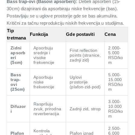
Bass trap-ovi (Basovi apsorberi):
Debeli apsorberi (15-
30cm) dizajnirani da apsorbiraju niske frekvencije (bas).
Postavljaju se u uglove prostorije gde se bas akumulira.
Kritični za tačnu reprodukciju niskih frekvencija u studijima.
Tip
Funkcija
Gde postaviti
Cena
tretmana
Zidni
Apsorbuju
2.000-
First reflection
apsorb
srednje i
5.000
points (stranice,
eri
visoke
RSD/ko
zadnji zid)
(5cm)
frekvencije
m
Bass
5.000-
Apsorbuju
Uglovi
trap-
15.000
niske
prostorije
ovi
RSD/ko
frekvencije
(plafon-zid-pod)
(25cm)
m
3.000-
Raspršuju
Difuzor
10.000
zvuk, prirodna
Zadnji zid, strop
i
RSD/ko
reverberacija
m
2.500-
Kontrola
Plafon
Plafon iznad
6.000