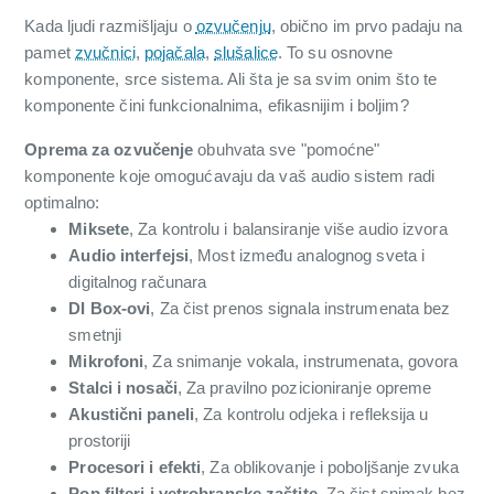
Kada ljudi razmišljaju o
ozvučenju
, obično im prvo padaju na
pamet
zvučnici
,
pojačala
,
slušalice
. To su osnovne
komponente, srce sistema. Ali šta je sa svim onim što te
komponente čini funkcionalnima, efikasnijim i boljim?
Oprema za ozvučenje
obuhvata sve "pomoćne"
komponente koje omogućavaju da vaš audio sistem radi
optimalno:
Miksete
, Za kontrolu i balansiranje više audio izvora
Audio interfejsi
, Most između analognog sveta i
digitalnog računara
DI Box-ovi
, Za čist prenos signala instrumenata bez
smetnji
Mikrofoni
, Za snimanje vokala, instrumenata, govora
Stalci i nosači
, Za pravilno pozicioniranje opreme
Akustični paneli
, Za kontrolu odjeka i refleksija u
prostoriji
Procesori i efekti
, Za oblikovanje i poboljšanje zvuka
Pop filteri i vetrobranske zaštite
, Za čist snimak bez