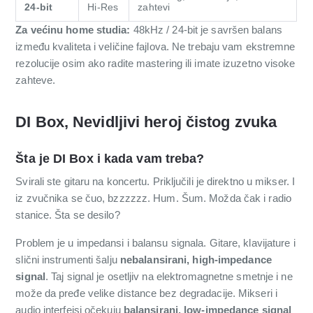
24-bit
Hi-Res
zahtevi
Za većinu home studia:
48kHz / 24-bit je savršen balans
između kvaliteta i veličine fajlova. Ne trebaju vam ekstremne
rezolucije osim ako radite mastering ili imate izuzetno visoke
zahteve.
DI Box, Nevidljivi heroj čistog zvuka
Šta je DI Box i kada vam treba?
Svirali ste gitaru na koncertu. Priključili je direktno u mikser. I
iz zvučnika se čuo, bzzzzzz. Hum. Šum. Možda čak i radio
stanice. Šta se desilo?
Problem je u impedansi i balansu signala. Gitare, klavijature i
slični instrumenti šalju
nebalansirani, high-impedance
signal
. Taj signal je osetljiv na elektromagnetne smetnje i ne
može da pređe velike distance bez degradacije. Mikseri i
audio interfejsi očekuju
balansirani, low-impedance signal