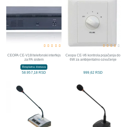
CEOPA CE-V18I telefonski interfejs
Ceopa CE-V6 kontrola pojačanja do
za PA sistem
6W za ambijentalno ozvučenje
Besplatna dostava
58.957,18 RSD
999,62 RSD