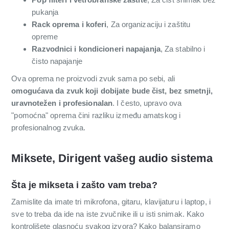
pukanja
Rack oprema i koferi
, Za organizaciju i zaštitu
opreme
Razvodnici i kondicioneri napajanja
, Za stabilno i
čisto napajanje
Ova oprema ne proizvodi zvuk sama po sebi, ali
omogućava da zvuk koji dobijate bude čist, bez smetnji,
uravnotežen i profesionalan
. I često, upravo ova
"pomoćna" oprema čini razliku između amatskog i
profesionalnog zvuka.
Miksete, Dirigent vašeg audio sistema
Šta je mikseta i zašto vam treba?
Zamislite da imate tri mikrofona, gitaru, klavijaturu i laptop, i
sve to treba da ide na iste zvučnike ili u isti snimak. Kako
kontrolišete glasnoću svakog izvora? Kako balansiramo