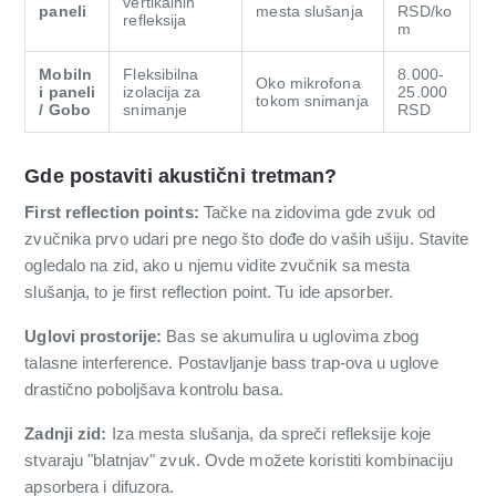
vertikalnih
paneli
mesta slušanja
RSD/ko
refleksija
m
Mobiln
Fleksibilna
8.000-
Oko mikrofona
i paneli
izolacija za
25.000
tokom snimanja
/ Gobo
snimanje
RSD
Gde postaviti akustični tretman?
First reflection points:
Tačke na zidovima gde zvuk od
zvučnika prvo udari pre nego što dođe do vaših ušiju. Stavite
ogledalo na zid, ako u njemu vidite zvučnik sa mesta
slušanja, to je first reflection point. Tu ide apsorber.
Uglovi prostorije:
Bas se akumulira u uglovima zbog
talasne interference. Postavljanje bass trap-ova u uglove
drastično poboljšava kontrolu basa.
Zadnji zid:
Iza mesta slušanja, da spreči refleksije koje
stvaraju "blatnjav" zvuk. Ovde možete koristiti kombinaciju
apsorbera i difuzora.