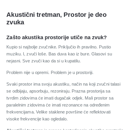
Akustični tretman, Prostor je deo
zvuka
Zašto akustika prostorije utiče na zvuk?
Kupio si najbolje zvučnike. Priključio ih pravilno. Pustio
muziku. I, zvuči loše. Bas duva kao iz bure. Glasovi su
nejasni. Sve zvuči kao da si u kupatilu.
Problem nije u opremi. Problem je u prostoriji.
Svaki prostor ima svoju akustiku, način na koji zvučni talasi
se odbijaju, apsorbuju, rezoniraju. Prazna prostorija sa
tvrdim zidovima će imati dugačak odjek. Mali prostor sa
paralelnim zidovima će imati rezonance na određenim
frekvencijama. Velike staklene površine će reflektovati
visoke frekvencije kao ogledalo.