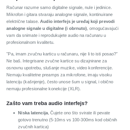
Računar razume samo digitalne signale, nule i jedinice.
Mikrofon i gitara stvaraju analogne signale, kontinuirane
električne talase.
Audio interfejs je uređaj koji prevodi
analogne signale u digitalne (i obrnuto)
, omogućavajući
vam da snimate i reprodukujete audio na računaru u
profesionalnom kvalitetu.
"Pa, imam zvučnu karticu u računaru, nije li to isti posao?"
Ne baš. Integrisane zvučne kartice su dizajnirane za
osnovnu upotrebu, slušanje muzike, video konferencije.
Nemaju kvalitetne preamps za mikrofone, imaju visoku
latenciju (kašnjenje), često unose šum u signal, i obično
nemaju profe­sionalne konekcije (XLR).
Zašto vam treba audio interfejs?
Niska latencija
, Čujete ono što svirate ili pevate
gotovo trenutno (5-10ms vs 100-300ms kod običnih
zvučnih kartica)