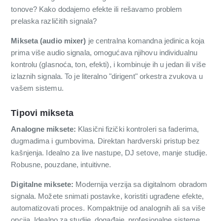
tonove? Kako dodajemo efekte ili rešavamo problem
prelaska različitih signala?
Mikseta (audio mixer)
je centralna komandna jedinica koja
prima više audio signala, omogućava njihovu individualnu
kontrolu (glasnoća, ton, efekti), i kombinuje ih u jedan ili više
izlaznih signala. To je literalno "dirigent" orkestra zvukova u
vašem sistemu.
Tipovi mikseta
Analogne miksete:
Klasični fizički kontroleri sa faderima,
dugmadima i gumbovima. Direktan hardverski pristup bez
kašnjenja. Idealno za live nastupe, DJ setove, manje studije.
Robusne, pouzdane, intuitivne.
Digitalne miksete:
Modernija verzija sa digitalnom obradom
signala. Možete snimati postavke, koristiti ugrađene efekte,
automatizovati proces. Kompaktnije od analognih ali sa više
opcija. Idealno za studije, događaje, profesionalne sisteme.