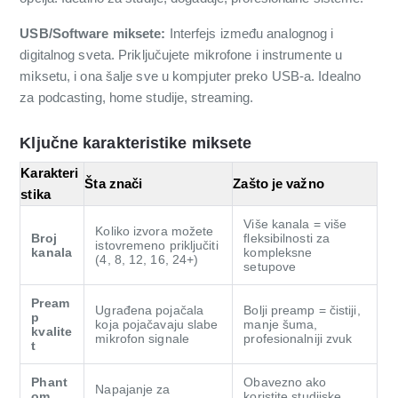
USB/Software miksete:
Interfejs između analognog i
digitalnog sveta. Priključujete mikrofone i instrumente u
mikse­tu, i ona šalje sve u kompjuter preko USB-a. Idealno
za podcasting, home studije, streaming.
Ključne karakteristike miksete
Karakteri
Šta znači
Zašto je važno
stika
Više kanala = više
Koliko izvora možete
Broj
fleksibilnosti za
istovremeno priključiti
kanala
kompleksne
(4, 8, 12, 16, 24+)
setupove
Pream
Ugrađena pojačala
Bolji preamp = čistiji,
p
koja pojačavaju slabe
manje šuma,
kvalite
mikrofon signale
profesionalniji zvuk
t
Phant
Obavezno ako
Napajanje za
om
koristite studijske