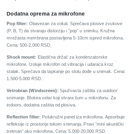
Dodatna oprema za mikrofone
Pop filter:
Obavezan za vokal. Sprečava plosive zvukove
(P, B, T) da stvaraju distorziju i "pop" u snimku. Kružna
mrežasta membrana postavljena 5-10cm ispred mikrofona.
Cena: 500-2.000 RSD.
Shock mount:
Elastična držač za kondenzatorske
mikrofone. Izoluje mikrofon od vibracija i udaraca kroz
stalak. Sprečava da tapkanje po stolu dođe u snimak. Cena:
1.500-5.000 RSD.
Vetrobran (Windscreen):
Spužvasta zaštita za outdoor
snimanje. Blokira vetar koji stvara šum u mikrofonu. Za
indoors, dodatna zaštita od plosiva.
Reflection filter:
Polukružni panel iza mikrofona. Apsorbuje
refleksije iz prostorije tokom snimanja. Pravi "mini akustički
tretman" oko mikrofona. Cena: 5.000-20.000 RSD.