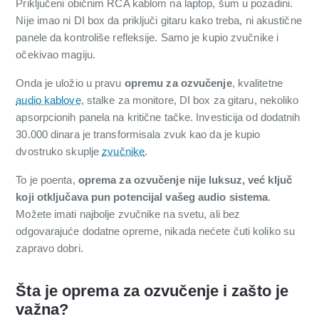
Priključeni običnim RCA kablom na laptop, šum u pozadini.
Nije imao ni DI box da priključi gitaru kako treba, ni akustične
panele da kontroliše refleksije. Samo je kupio zvučnike i
očekivao magiju.
Onda je uložio u pravu
opremu za ozvučenje
, kvalitetne
audio kablove
, stalke za monitore, DI box za gitaru, nekoliko
apsorpcionih panela na kritične tačke. Investicija od dodatnih
30.000 dinara je transformisala zvuk kao da je kupio
dvostruko skuplje
zvučnike
.
To je poenta,
oprema za ozvučenje nije luksuz, već ključ
koji otključava pun potencijal vašeg audio sistema
.
Možete imati najbolje zvučnike na svetu, ali bez
odgovarajuće dodatne opreme, nikada nećete čuti koliko su
zapravo dobri.
Šta je oprema za ozvučenje i zašto je
važna?