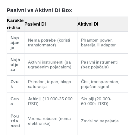
Pasivni vs Aktivni DI Box
Karakte
Pasivni DI
Aktivni DI
ristika
Nap
Nema potrebe (koristi
Phantom power,
ajan
transformator)
baterija ili adapter
je
Najb
Aktivni instrumenti (sa
Pasivni instrumenti
olje
ugrađenim pojačalom)
(bez pojačala)
za
Zvu
Prirodan, topao, blaga
Čist, transparentan,
k
saturacija
pojačan signal
Cen
Jeftiniji (10.000-25.000
Skuplji (20.000-
a
RSD)
60.000+ RSD)
Pou
Veoma robusni (nema
zda
Zavisi od napajanja
elektronike)
nost