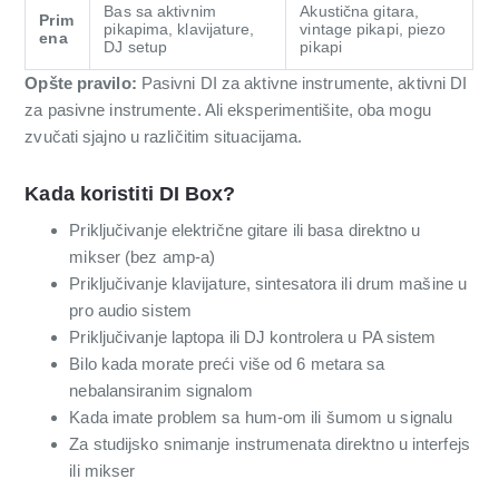
Bas sa aktivnim
Akustična gitara,
Prim
pikapima, klavijature,
vintage pikapi, piezo
ena
DJ setup
pikapi
Opšte pravilo:
Pasivni DI za aktivne instrumente, aktivni DI
za pasivne instrumente. Ali eksperimentišite, oba mogu
zvučati sjajno u različitim situacijama.
Kada koristiti DI Box?
Priključivanje električne gitare ili basa direktno u
mikser (bez amp-a)
Priključivanje klavijature, sinte­satora ili drum mašine u
pro audio sistem
Priključivanje laptopa ili DJ kontrolera u PA sistem
Bilo kada morate preći više od 6 metara sa
nebalansiranim signalom
Kada imate problem sa hum-om ili šumom u signalu
Za studijsko snimanje instrumenata direktno u interfejs
ili mikser