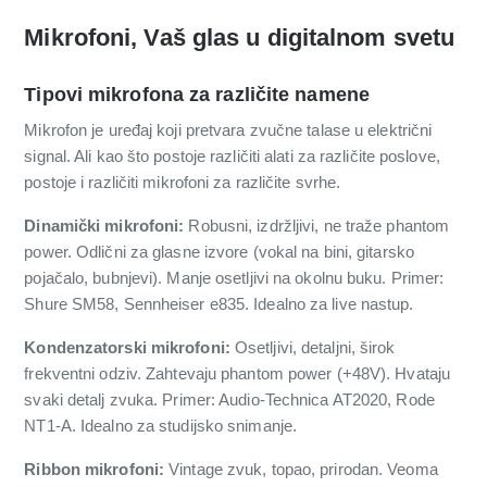
Mikrofoni, Vaš glas u digitalnom svetu
Tipovi mikrofona za različite namene
Mikrofon je uređaj koji pretvara zvučne talase u električni
signal. Ali kao što postoje različiti alati za različite poslove,
postoje i različiti mikrofoni za različite svrhe.
Dinamički mikrofoni:
Robusni, izdržljivi, ne traže phantom
power. Odlični za glasne izvore (vokal na bini, gitarsko
pojačalo, bubnjevi). Manje osetljivi na okolnu buku. Primer:
Shure SM58, Sennheiser e835. Idealno za live nastup.
Kondenzatorski mikrofoni:
Osetljivi, detaljni, širok
frekventni odziv. Zahtevaju phantom power (+48V). Hvataju
svaki detalj zvuka. Primer: Audio-Technica AT2020, Rode
NT1-A. Idealno za studijsko snimanje.
Ribbon mikrofoni:
Vintage zvuk, topao, prirodan. Veoma