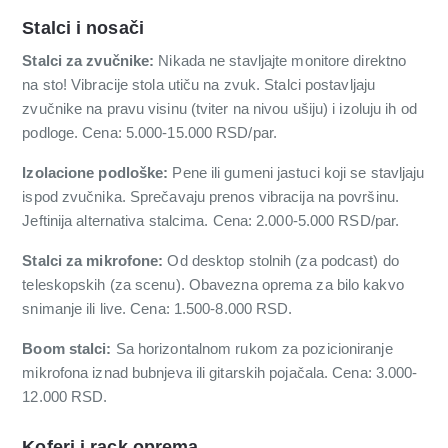
Stalci i nosači
Stalci za zvučnike:
Nikada ne stavljajte monitore direktno
na sto! Vibracije stola utiču na zvuk. Stalci postavljaju
zvučnike na pravu visinu (tviter na nivou ušiju) i izoluju ih od
podloge. Cena: 5.000-15.000 RSD/par.
Izolacione podloške:
Pene ili gumeni jastuci koji se stavljaju
ispod zvučnika. Sprečavaju prenos vibracija na površinu.
Jeftinija alternativa stalcima. Cena: 2.000-5.000 RSD/par.
Stalci za mikrofone:
Od desktop stolnih (za podcast) do
teleskopskih (za scenu). Obavezna oprema za bilo kakvo
snimanje ili live. Cena: 1.500-8.000 RSD.
Boom stalci:
Sa horizontalnom rukom za pozicioniranje
mikrofona iznad bubnjeva ili gitarskih pojačala. Cena: 3.000-
12.000 RSD.
Koferi i rack oprema