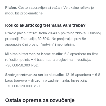
Plafon:
Često zaboravljen ali važan. Vertikalne refleksije
mogu biti problematične.
Koliko akustičkog tretmana vam treba?
Pravilo palca: tretirati treba 20-40% površine zidova u slušnoj
prostoriji. Za studije, 30-50%. Ne pretjerujte, previše
apsorpcije čini prostor "mrtvim" i neprijatnim.
Minimalni tretman za home studio:
6-8 apsorbera na first
reflection points + 4 bass trap-a u uglovima. Investicija:
~30.000-50.000 RSD.
Srednjи tretman za seriozn­i studio:
12-16 apsorbera + 6-8
bass trap-ova + difuzori na zadnjem zidu. Investicija:
~70.000-120.000 RSD.
Ostala oprema za ozvučenje