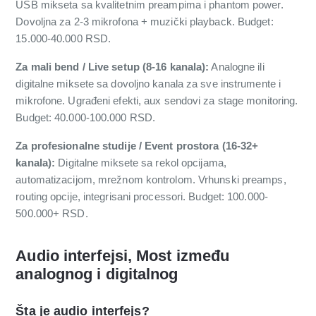
USB mikseta sa kvalitetnim preampima i phantom power.
Dovoljna za 2-3 mikrofona + muzički playback. Budget:
15.000-40.000 RSD.
Za mali bend / Live setup (8-16 kanala):
Analogne ili
digitalne miksete sa dovoljno kanala za sve instrumente i
mikrofone. Ugrađeni efekti, aux sendovi za stage monitoring.
Budget: 40.000-100.000 RSD.
Za profesionalne studije / Event prostora (16-32+
kanala):
Digitalne miksete sa rekol opcijama,
automatizacijom, mrežnom kontrolom. Vrhunski preamps,
routing opcije, integrisani processori. Budget: 100.000-
500.000+ RSD.
Audio interfejsi, Most između
analognog i digitalnog
Šta je audio interfejs?