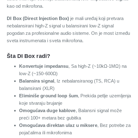
kao od mikrofona.
DI Box (Direct Injection Box)
je mali uređaj koji pretvara
nebalansirani high-Z signal u balansirani low-Z signal
pogodan za profesionalne audio sisteme. On je most između
sveta instrumenata i sveta mikrofona.
Šta DI Box radi?
Konvertuje impedansu
, Sa high-Z (~10kΩ-1MΩ) na
low-Z (~150-600Ω)
Balansira signal
, Iz nebalansiranog (TS, RCA) u
balansirani (XLR)
Eliminiše ground loop šum
, Prekida petlje uzemljenja
koje stvaraju brujanje
Omogućava duge kablove
, Balansni signal može
preći 100+ metara bez gubitka
Omogućava direktan ulaz u miksere
, Bez potrebe za
pojačalima ili mikrofonima