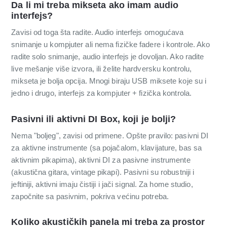
Da li mi treba mikseta ako imam audio
interfejs?
Zavisi od toga šta radite. Audio interfejs omogućava
snimanje u kompjuter ali nema fizičke fad­ere i kontrole. Ako
radite solo snimanje, audio interfejs je dovoljan. Ako radite
live mešanje više izvora, ili želite hardversku kontrolu,
mikseta je bolja opcija. Mnogi biraju USB mikse­te koje su i
jedno i drugo, interfejs za kompjuter + fizička kontrola.
Pasivni ili aktivni DI Box, koji je bolji?
Nema "boljeg", zavisi od primene. Opšte pravilo: pasivni DI
za aktivne instrumente (sa pojačalom, klavijature, bas sa
aktivnim pikapima), aktivni DI za pasivne instrumente
(akustična gitara, vintage pikapi). Pasivni su robustniji i
jeftiniji, aktivni imaju čistiji i jači signal. Za home studio,
započnite sa pasivnim, pokriva većinu potreba.
Koliko akustičkih panela mi treba za prostor