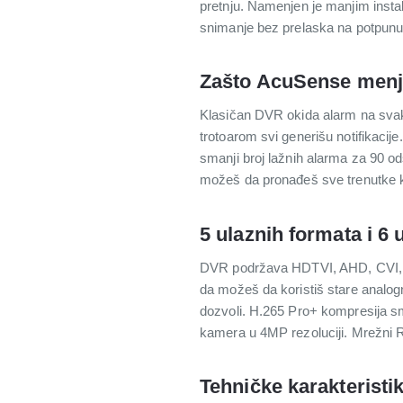
pretnju. Namenjen je manjim instal
snimanje bez prelaska na potpunu 
Zašto AcuSense menj
Klasičan DVR okida alarm na svaki 
trotoarom svi generišu notifikacije
smanji broj lažnih alarma za 90 od
možeš da pronađeš sve trenutke k
5 ulaznih formata i 6
DVR podržava HDTVI, AHD, CVI, CV
da možeš da koristiš stare analo
dozvoli. H.265 Pro+ kompresija sm
kamera u 4MP rezoluciji. Mrežni R
Tehničke karakteristi