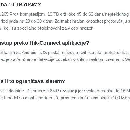
 na 10 TB diska?
 H.265 Pro+ kompresijom, 10 TB drži oko 45 do 60 dana neprekidnog
period pada na 20 do 30 dana. Za maksimalan kapacitet preporučuju 
 koji su specijalno projektovani za video nadzor.
ristup preko Hik-Connect aplikacije?
likaciju za Android i iOS gledaš uživo sa svih kanala, pretražuješ 
ifikacije za AcuSense detekcije čoveka i vozila u realnom vremenu. We
a li to ograničava sistem?
za 2 dodatne IP kamere u 6MP rezoluciji jer svaka generiše do 16 
HI model sa gigabit portom. Za prosečnu kućnu instalaciju 100 Mbp