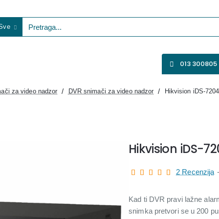
Sve
etraga...
VENTILATORI
WIFI KAMERE
SVE ZA VIDEO NADZOR
013 300805
ači za video nadzor
DVR snimači za video nadzor
Hikvision iDS-72
Hikvision iDS-
2 Recenzija
Kad ti DVR pravi lažne alar
snimka pretvori se u 200 push