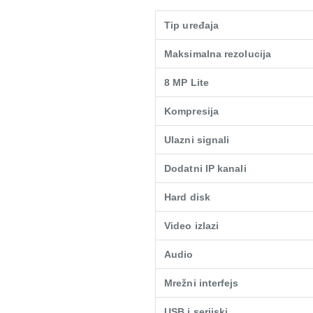
Tip uređaja
Maksimalna rezolucija
8 MP Lite
Kompresija
Ulazni signali
Dodatni IP kanali
Hard disk
Video izlazi
Audio
Mrežni interfejs
USB i serijski