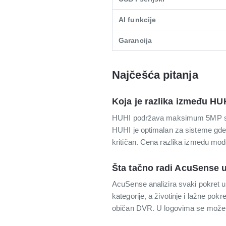
AI funkcije
Garancija
Najčešća pitanja
Koja je razlika između HUH
HUHI podržava maksimum 5MP stan
HUHI je optimalan za sisteme gde j
kritičan. Cena razlika između mod
Šta tačno radi AcuSense u
AcuSense analizira svaki pokret u k
kategorije, a životinje i lažne pok
običan DVR. U logovima se može pr