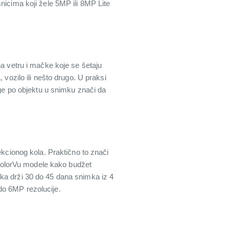
nicima koji žele 5MP ili 8MP Lite
na vetru i mačke koje se šetaju
 vozilo ili nešto drugo. U praksi
age po objektu u snimku znači da
cionog kola. Praktično to znači
ColorVu modele kako budžet
ka drži 30 do 45 dana snimka iz 4
do 6MP rezolucije.