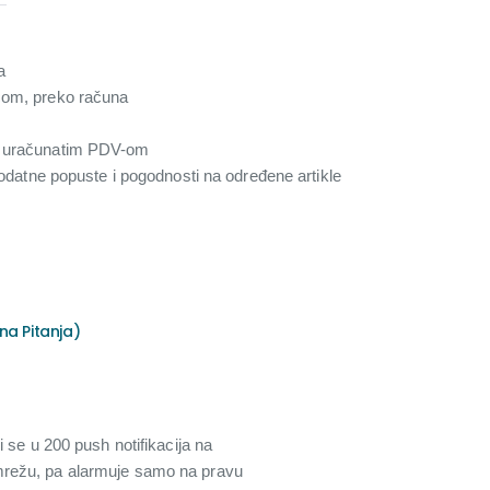
a
com, preko računa
a uračunatim PDV-om
 dodatne popuste i pogodnosti na određene artikle
na Pitanja)
 se u 200 push notifikacija na
mrežu, pa alarmuje samo na pravu