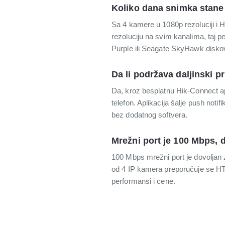
Koliko dana snimka stane
Sa 4 kamere u 1080p rezoluciji i
rezoluciju na svim kanalima, taj 
Purple ili Seagate SkyHawk diskovi
Da li podržava daljinski p
Da, kroz besplatnu Hik-Connect ap
telefon. Aplikacija šalje push not
bez dodatnog softvera.
Mrežni port je 100 Mbps, d
100 Mbps mrežni port je dovoljan 
od 4 IP kamera preporučuje se HT
performansi i cene.