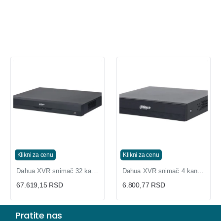
Klikni za cenu
Klikni za cenu
Dahua XVR snimač 32 kanala 5M-N sa AcuPick pretragom
Dahua XVR snimač 4 kanala 1080N sa SMD Plus
67.619,15 RSD
6.800,77 RSD
Pratite nas