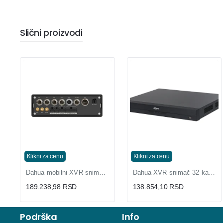
Slični proizvodi
Klikni za cenu
Klikni za cenu
Dahua mobilni XVR snimač 4 kanala za vozila GPS ADAS
Dahua XVR snimač 32 kanala 4K sa prepoznavanjem lica
189.238,98 RSD
138.854,10 RSD
Podrška
Info