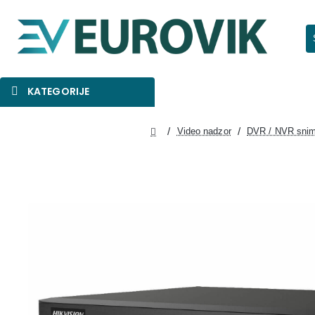
Pr
KATEGORIJE
SNIŽENO
AKCIJA
NOVO
Video nadzor
DVR / NVR snim
home