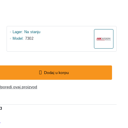
Lager:
Na stanju
Model:
7302
Dodaj u korpu
poredi ovaj proizvod
a
r