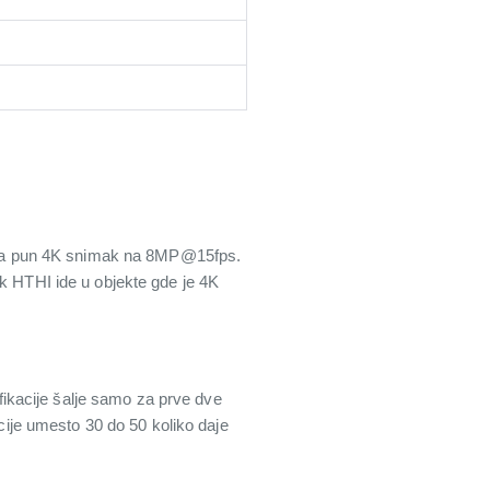
ima pun 4K snimak na 8MP@15fps.
ok HTHI ide u objekte gde je 4K
ifikacije šalje samo za prve dve
acije umesto 30 do 50 koliko daje