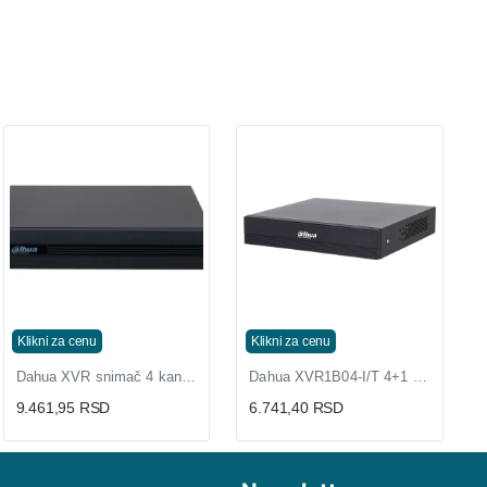
Klikni za cenu
Klikni za cenu
Dahua XVR snimač 4 kanala 1080p penta-brid
Dahua XVR1B04-I/T 4+1 kanalni penta-brid mini snimač
9.461,95 RSD
6.741,40 RSD