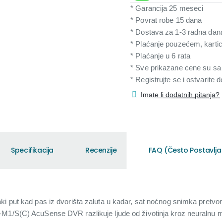
* Garancija 25 meseci
* Povrat robe 15 dana
* Dostava za 1-3 radna dan
* Plaćanje pouzećem, karti
* Plaćanje u 6 rata
* Sve prikazane cene su s
* Registrujte se i ostvarite
Imate li dodatnih pitanja?
Specifikacija
Recenzije
FAQ (Često Postavlja
i put kad pas iz dvorišta zaluta u kadar, sat noćnog snimka pretvori
-M1/S(C) AcuSense DVR razlikuje ljude od životinja kroz neuralnu 