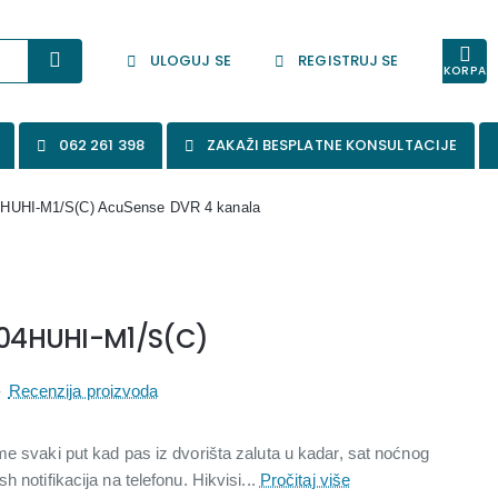
ULOGUJ SE
REGISTRUJ SE
KORPA
062 261 398
ZAKAŽI BESPLATNE KONSULTACIJE
04HUHI-M1/S(C) AcuSense DVR 4 kanala
7204HUHI-M1/S(C)
-
Recenzija proizvoda
me svaki put kad pas iz dvorišta zaluta u kadar, sat noćnog
 notifikacija na telefonu. Hikvisi...
Pročitaj više