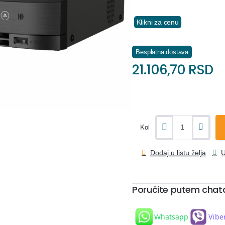
Klikni za cenu
Besplatna dostava
21.106,70 RSD
Kol
Dodaj u listu želja
U
Poručite putem chat
Whatsapp
Vibe