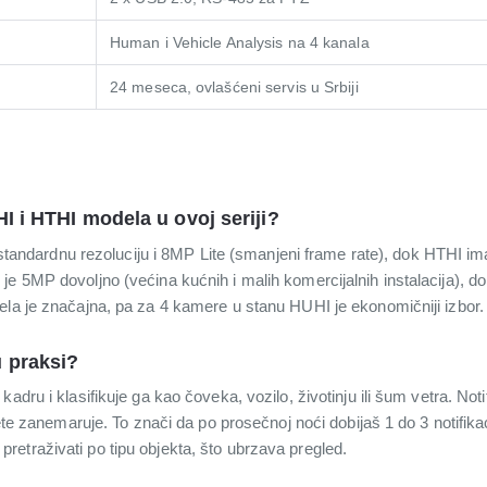
Human i Vehicle Analysis na 4 kanala
24 meseca, ovlašćeni servis u Srbiji
I i HTHI modela u ovoj seriji?
dardnu rezoluciju i 8MP Lite (smanjeni frame rate), dok HTHI 
e 5MP dovoljno (većina kućnih i malih komercijalnih instalacija), d
ela je značajna, pa za 4 kamere u stanu HUHI je ekonomičniji izbor.
 praksi?
adru i klasifikuje ga kao čoveka, vozilo, životinju ili šum vetra. Not
rete zanemaruje. To znači da po prosečnoj noći dobijaš 1 do 3 notifik
etraživati po tipu objekta, što ubrzava pregled.