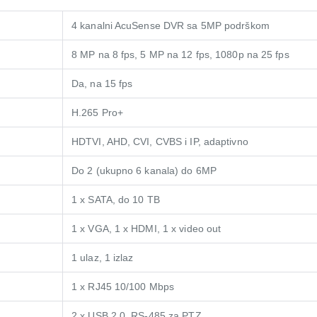
4 kanalni AcuSense DVR sa 5MP podrškom
8 MP na 8 fps, 5 MP na 12 fps, 1080p na 25 fps
Da, na 15 fps
H.265 Pro+
HDTVI, AHD, CVI, CVBS i IP, adaptivno
Do 2 (ukupno 6 kanala) do 6MP
1 x SATA, do 10 TB
1 x VGA, 1 x HDMI, 1 x video out
1 ulaz, 1 izlaz
1 x RJ45 10/100 Mbps
2 x USB 2.0, RS-485 za PTZ