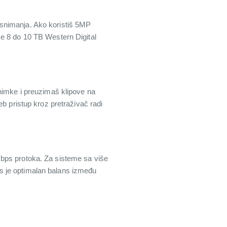
 snimanja. Ako koristiš 5MP
se 8 do 10 TB Western Digital
snimke i preuzimaš klipove na
b pristup kroz pretraživač radi
Mbps protoka. Za sisteme sa više
s je optimalan balans između