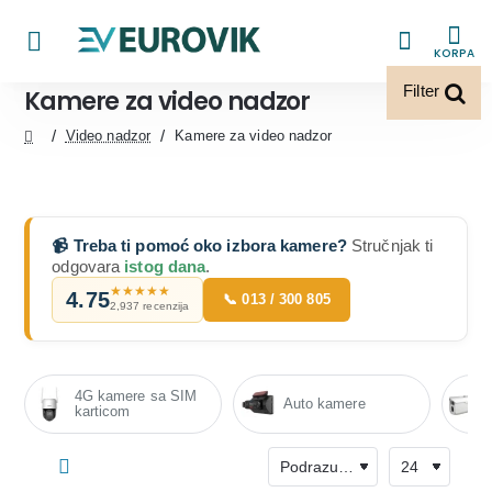
KORPA
Filter
Kamere za video nadzor
Video nadzor
Kamere za video nadzor
home
📹 Treba ti pomoć oko izbora kamere?
Stručnjak ti
odgovara
istog dana
.
★★★★★
4.75
📞 013 / 300 805
2,937 recenzija
4G kamere sa SIM
Auto kamere
karticom