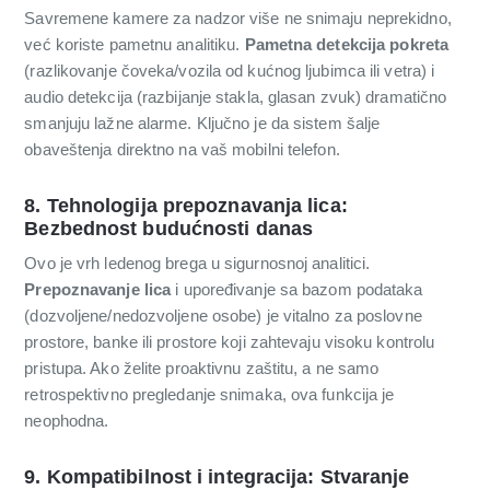
Savremene kamere za nadzor više ne snimaju neprekidno,
već koriste pametnu analitiku.
Pametna detekcija pokreta
(razlikovanje čoveka/vozila od kućnog ljubimca ili vetra) i
audio detekcija (razbijanje stakla, glasan zvuk) dramatično
smanjuju lažne alarme. Ključno je da sistem šalje
obaveštenja direktno na vaš mobilni telefon.
8. Tehnologija prepoznavanja lica:
Bezbednost budućnosti danas
Ovo je vrh ledenog brega u sigurnosnoj analitici.
Prepoznavanje lica
i upoređivanje sa bazom podataka
(dozvoljene/nedozvoljene osobe) je vitalno za poslovne
prostore, banke ili prostore koji zahtevaju visoku kontrolu
pristupa. Ako želite proaktivnu zaštitu, a ne samo
retrospektivno pregledanje snimaka, ova funkcija je
neophodna.
9. Kompatibilnost i integracija: Stvaranje