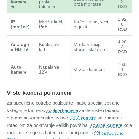
kamere
preko
2
brza montaža
★
telefona
RSD
1.92
IP
Mrežni kabl,
Kuće i firme, veći
0
(mrežne)
PoE
objekti
RSD
4.26
Analogn
Koaksijalni
Modernizacija
3
e HD-TVI
kabl
stare instalacije
RSD
1.50
Auto
Napajanje
Vozila i kamioni
1
kamere
12V
RSD
Vrste kamera po nameni
Za specifične potrebe pogledajte i naše specijalizovane
kategorije kamera:
spoljne kamere
za dvorište i fasadu
otporne na vremenske uslove,
PTZ kamere
sa zumom i
rotacijom za pokrivanje velikih površina,
solarne kamere
koje
rade bez struje na bateriju i solarni panel, i
4G kamere sa