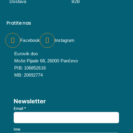
Dostava
B2B
Pratite nas
Facebook
Instagram
Eurovik doo
Moše Pijade 68, 26000 Pančevo
PIB: 106852616
MB: 20692774