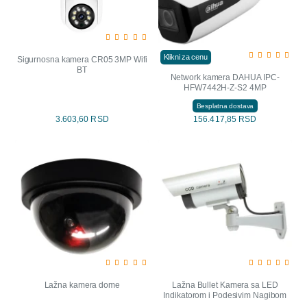
Klikni za cenu
Sigurnosna kamera CR05 3MP Wifi
BT
Network kamera DAHUA IPC-
HFW7442H-Z-S2 4MP
Besplatna dostava
3.603,60 RSD
156.417,85 RSD
Lažna kamera dome
Lažna Bullet Kamera sa LED
Indikatorom i Podesivim Nagibom