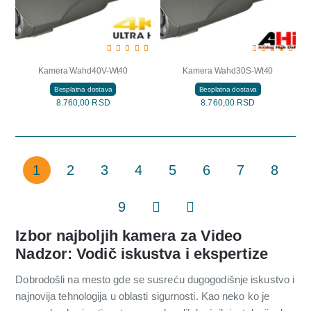
Kamera Wahd40V-Wt40
Kamera Wahd30S-Wt40
Besplatna dostava
Besplatna dostava
8.760,00 RSD
8.760,00 RSD
1
2
3
4
5
6
7
8
9
Izbor najboljih kamera za Video
Nadzor: Vodič iskustva i ekspertize
Dobrodošli na mesto gde se susreću dugogodišnje iskustvo i
najnovija tehnologija u oblasti sigurnosti. Kao neko ko je