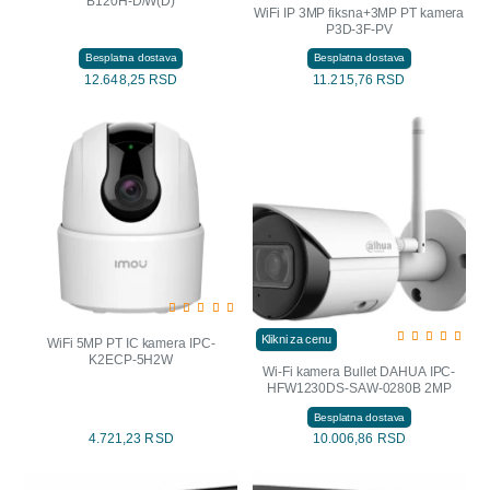
B120H-D/W(D)
WiFi IP 3MP fiksna+3MP PT kamera
P3D-3F-PV
Besplatna dostava
Besplatna dostava
12.648,25 RSD
11.215,76 RSD
Klikni za cenu
WiFi 5MP PT IC kamera IPC-
K2ECP-5H2W
Wi-Fi kamera Bullet DAHUA IPC-
HFW1230DS-SAW-0280B 2MP
Besplatna dostava
4.721,23 RSD
10.006,86 RSD