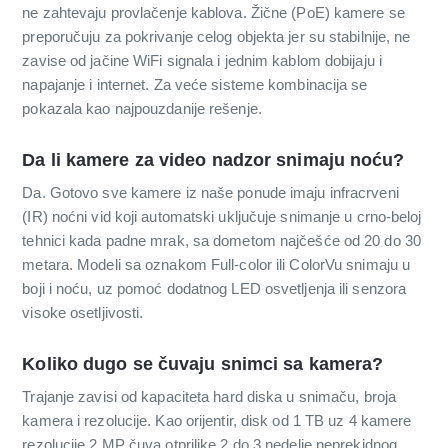
ne zahtevaju provlačenje kablova. Žične (PoE) kamere se
preporučuju za pokrivanje celog objekta jer su stabilnije, ne
zavise od jačine WiFi signala i jednim kablom dobijaju i
napajanje i internet. Za veće sisteme kombinacija se
pokazala kao najpouzdanije rešenje.
Da li kamere za video nadzor snimaju noću?
Da. Gotovo sve kamere iz naše ponude imaju infracrveni
(IR) noćni vid koji automatski uključuje snimanje u crno-beloj
tehnici kada padne mrak, sa dometom najčešće od 20 do 30
metara. Modeli sa oznakom Full-color ili ColorVu snimaju u
boji i noću, uz pomoć dodatnog LED osvetljenja ili senzora
visoke osetljivosti.
Koliko dugo se čuvaju snimci sa kamera?
Trajanje zavisi od kapaciteta hard diska u snimaču, broja
kamera i rezolucije. Kao orijentir, disk od 1 TB uz 4 kamere
rezolucije 2 MP čuva otprilike 2 do 3 nedelje neprekidnog