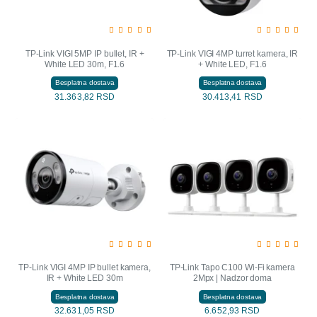
TP-Link VIGI 5MP IP bullet, IR +
TP-Link VIGI 4MP turret kamera, IR
White LED 30m, F1.6
+ White LED, F1.6
Besplatna dostava
Besplatna dostava
31.363,82 RSD
30.413,41 RSD
TP-Link VIGI 4MP IP bullet kamera,
TP-Link Tapo C100 Wi-Fi kamera
IR + White LED 30m
2Mpx | Nadzor doma
Besplatna dostava
Besplatna dostava
32.631,05 RSD
6.652,93 RSD