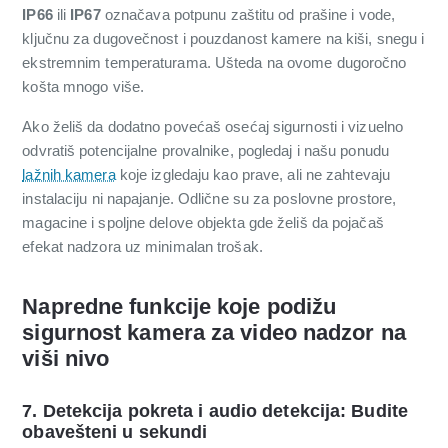
IP66
ili
IP67
označava potpunu zaštitu od prašine i vode,
ključnu za dugovečnost i pouzdanost kamere na kiši, snegu i
ekstremnim temperaturama. Ušteda na ovome dugoročno
košta mnogo više.
Ako želiš da dodatno povećaš osećaj sigurnosti i vizuelno
odvratiš potencijalne provalnike, pogledaj i našu ponudu
lažnih kamera
koje izgledaju kao prave, ali ne zahtevaju
instalaciju ni napajanje. Odlične su za poslovne prostore,
magacine i spoljne delove objekta gde želiš da pojačaš
efekat nadzora uz minimalan trošak.
Napredne funkcije koje podižu
sigurnost kamera za video nadzor na
viši nivo
7. Detekcija pokreta i audio detekcija: Budite
obavešteni u sekundi