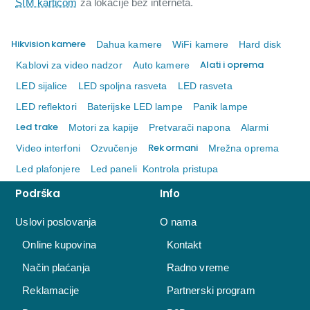
SIM karticom
za lokacije bez interneta.
Hikvision kamere
Dahua kamere
WiFi kamere
Hard disk
Alati i oprema
Kablovi za video nadzor
Auto kamere
LED sijalice
LED spoljna rasveta
LED rasveta
LED reflektori
Baterijske LED lampe
Panik lampe
Led trake
Motori za kapije
Pretvarači napona
Alarmi
Rek ormani
Video interfoni
Ozvučenje
Mrežna oprema
Led plafonjere
Led paneli
Kontrola pristupa
Podrška
Info
Uslovi poslovanja
O nama
Online kupovina
Kontakt
Način plaćanja
Radno vreme
Reklamacije
Partnerski program