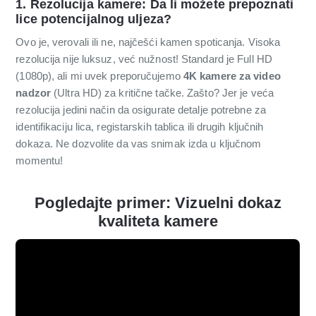
1. Rezolucija kamere: Da li možete prepoznati
lice potencijalnog uljeza?
Ovo je, verovali ili ne, najčešći kamen spoticanja. Visoka
rezolucija nije luksuz, već nužnost! Standard je Full HD
(1080p), ali mi uvek preporučujemo
4K kamere za video
nadzor
(Ultra HD) za kritične tačke. Zašto? Jer je veća
rezolucija jedini način da osigurate detalje potrebne za
identifikaciju lica, registarskih tablica ili drugih ključnih
dokaza. Ne dozvolite da vas snimak izda u ključnom
momentu!
Pogledajte primer: Vizuelni dokaz
kvaliteta kamere