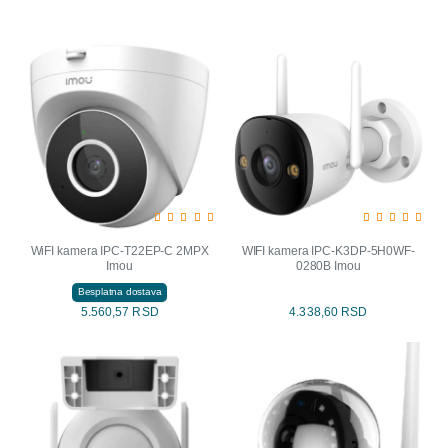
WiFI kamera IPC-T22EP-C 2MPX
WIFI kamera IPC-K3DP-5H0WF-
Imou
0280B Imou
Besplatna dostava
5.560,57 RSD
4.338,60 RSD