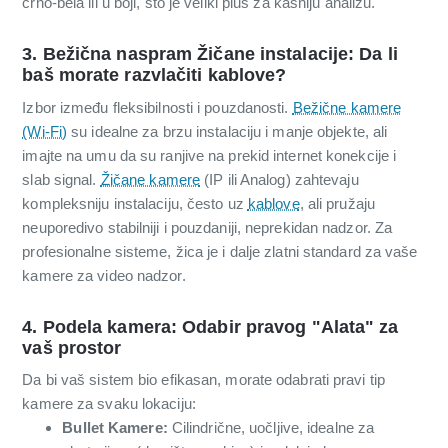
crno-bela ili u boji, što je veliki plus za kasniju analizu.
3. Bežična naspram Žičane instalacije: Da li
baš morate razvlačiti kablove?
Izbor između fleksibilnosti i pouzdanosti.
Bežične kamere
(Wi-Fi)
su idealne za brzu instalaciju i manje objekte, ali
imajte na umu da su ranjive na prekid internet konekcije i
slab signal.
Žičane kamere
(IP ili Analog) zahtevaju
kompleksniju instalaciju, često uz
kablove
, ali pružaju
neuporedivo stabilniji i pouzdaniji, neprekidan nadzor. Za
profesionalne sisteme, žica je i dalje zlatni standard za vaše
kamere za video nadzor.
4. Podela kamera: Odabir pravog "Alata" za
vaš prostor
Da bi vaš sistem bio efikasan, morate odabrati pravi tip
kamere za svaku lokaciju:
Bullet Kamere:
Cilindrične, uočljive, idealne za