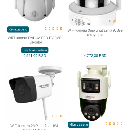
Klikni za cenu
WiFi kamera 3mp unutrašnja iCSee
xmeye pro
WiFi kamera DAHUA P3B-PV 3MP
Full-color
Besplatna dostava
9.521,09 RSD
4.772,38 RSD
Klikni za cenu
WiFi kamera 2MP mrežna HWI-