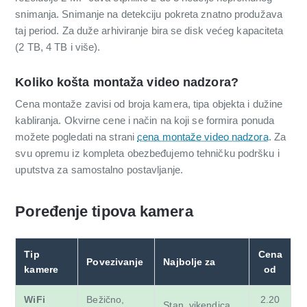
snimanja. Snimanje na detekciju pokreta znatno produžava
taj period. Za duže arhiviranje bira se disk većeg kapaciteta
(2 TB, 4 TB i više).
Koliko košta montaža video nadzora?
Cena montaže zavisi od broja kamera, tipa objekta i dužine
kabliranja. Okvirne cene i način na koji se formira ponuda
možete pogledati na strani
cena montaže video nadzora
. Za
svu opremu iz kompleta obezbeđujemo tehničku podršku i
uputstva za samostalno postavljanje.
Poređenje tipova kamera
Tip
Cena
Povezivanje
Najbolje za
kamere
od
WiFi
Bežično,
2.20
Stan, vikendica,