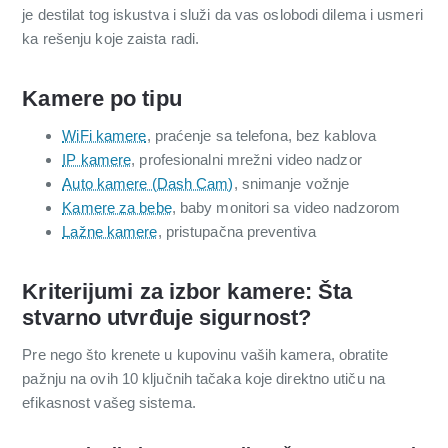
je destilat tog iskustva i služi da vas oslobodi dilema i usmeri
ka rešenju koje zaista radi.
Kamere po tipu
WiFi kamere
, praćenje sa telefona, bez kablova
IP kamere
, profesionalni mrežni video nadzor
Auto kamere (Dash Cam)
, snimanje vožnje
Kamere za bebe
, baby monitori sa video nadzorom
Lažne kamere
, pristupačna preventiva
Kriterijumi za izbor kamere: Šta
stvarno utvrđuje sigurnost?
Pre nego što krenete u kupovinu vaših kamera, obratite
pažnju na ovih 10 ključnih tačaka koje direktno utiču na
efikasnost vašeg sistema.