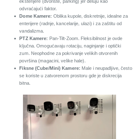
eksterijere (dvorište, parking) jer deluju kao
odvraćajući faktor.
Dome Kamere:
Oblika kupole, diskretnije, idealne za
enterijere (radnje, kancelarije, ulazi) i za zaštitu od
vandalizma.
PTZ Kamere:
Pan-Tilt-Zoom. Fleksibilnost je ovde
ključna. Omogućavaju rotaciju, naginjanje i optički
zum. Neophodne za pokrivanje velikih otvorenih
površina (magacini, velike hale).
Fiksne (Cube/Mini) Kamere:
Male i neupadljive, često
se koriste u zatvorenom prostoru gde je diskrecija
bitna.