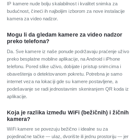
IP kamere nude bolju skalabilnost i kvalitet snimka za
budućnost, čineći ih najboljim izborom za nove instalacije
kamera za video nadzor.
Mogu li da gledam kamere za video nadzor
preko telefona?
Da. Sve kamere iz naše ponude podržavaju praćenje uživo
preko besplatne mobilne aplikacije, na Android i iPhone
telefonu. Pored slike uživo, dobijate i pristup snimcima i
obaveštenja o detektovanom pokretu. Potrebna je samo
internet veza na lokaciji gde su kamere postavljene, a
podešavanje se radi jednostavnim skeniranjem QR koda iz
aplikacije.
Koja je razlika između WiFi (bežičnih) i žičnih
kamera?
WiFi kamere se povezuju bežično i idealne su za
pojedinačne tačke — ulaz, dvorište ili jednu prostoriju — jer