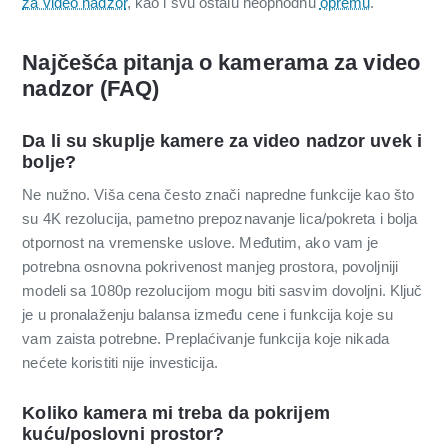
za video nadzor
, kao i svu ostalu neophodnu
opremu
.
Najčešća pitanja o kamerama za video
nadzor (FAQ)
Da li su skuplje kamere za video nadzor uvek i
bolje?
Ne nužno. Viša cena često znači napredne funkcije kao što
su 4K rezolucija, pametno prepoznavanje lica/pokreta i bolja
otpornost na vremenske uslove. Međutim, ako vam je
potrebna osnovna pokrivenost manjeg prostora, povoljniji
modeli sa 1080p rezolucijom mogu biti sasvim dovoljni. Ključ
je u pronalaženju balansa između cene i funkcija koje su
vam zaista potrebne. Preplaćivanje funkcija koje nikada
nećete koristiti nije investicija.
Koliko kamera mi treba da pokrijem
kuću/poslovni prostor?