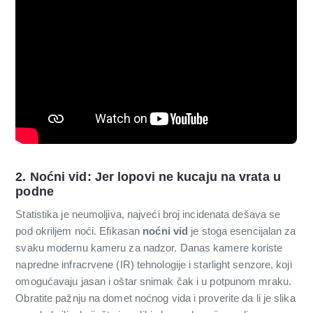
2. Noćni vid: Jer lopovi ne kucaju na vrata u
podne
Statistika je neumoljiva, najveći broj incidenata dešava se
pod okriljem noći. Efikasan
noćni vid
je stoga esencijalan za
svaku modernu kameru za nadzor. Danas kamere koriste
napredne infracrvene (IR) tehnologije i starlight senzore, koji
omogućavaju jasan i oštar snimak čak i u potpunom mraku.
Obratite pažnju na domet noćnog vida i proverite da li je slika