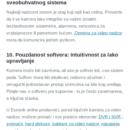
sveobuhvatnog sistema
Najbolji nadzorni sistem je onaj koji radi kao celina. Proverite
da li se kamera lako integriše sa vašim ostalim
bezbednosnim sistemima, alarmima, senzorima za
vrata/prozore ili pametnom kućom.
Oprema za video nadzor
mora da komunicira jednim jezikom.
10. Pouzdanost softvera: Intuitivnost za lako
upravljanje
Kamera može biti savršena, ali ako je softver loš, ceo sistem
pada. Softver mora biti intuitivan, redovno ažuriran i
omogućiti jednostavan pristup snimcima sa bilo kog uređaja.
Pitajte nas o softveru pre kupovine - to je često zanemarena,
a ključna stavka.
U Eurovik online prodavnici, pored ključnih kamera za video
nadzor, možete pronaći i sve prateće elemente:
DVR i NVR -
snimače
,
hard diskove
,
kablove za video nadzor
,
napajanja