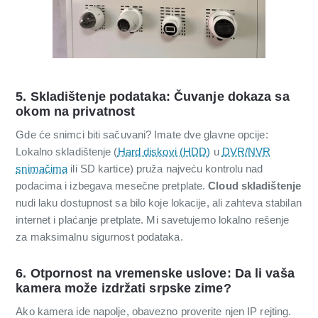
5. Skladištenje podataka: Čuvanje dokaza sa
okom na privatnost
Gde će snimci biti sačuvani? Imate dve glavne opcije:
Lokalno skladištenje (
Hard diskovi (HDD)
u
DVR/NVR
snimačima
ili SD kartice) pruža najveću kontrolu nad
podacima i izbegava mesečne pretplate.
Cloud skladištenje
nudi laku dostupnost sa bilo koje lokacije, ali zahteva stabilan
internet i plaćanje pretplate. Mi savetujemo lokalno rešenje
za maksimalnu sigurnost podataka.
6. Otpornost na vremenske uslove: Da li vaša
kamera može izdržati srpske zime?
Ako kamera ide napolje, obavezno proverite njen IP rejting.