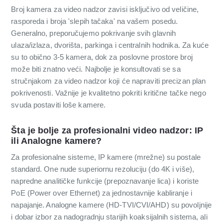
Broj kamera za video nadzor zavisi isključivo od veličine,
rasporeda i broja 'slepih tačaka' na vašem posedu.
Generalno, preporučujemo pokrivanje svih glavnih
ulaza/izlaza, dvorišta, parkinga i centralnih hodnika. Za kuće
su to obično 3-5 kamera, dok za poslovne prostore broj
može biti znatno veći. Najbolje je konsultovati se sa
stručnjakom za video nadzor koji će napraviti precizan plan
pokrivenosti. Važnije je kvalitetno pokriti kritične tačke nego
svuda postaviti loše kamere.
Šta je bolje za profesionalni video nadzor: IP
ili Analogne kamere?
Za profesionalne sisteme, IP kamere (mrežne) su postale
standard. One nude superiornu rezoluciju (do 4K i više),
napredne analitičke funkcije (prepoznavanje lica) i koriste
PoE (Power over Ethernet) za jednostavnije kabliranje i
napajanje. Analogne kamere (HD-TVI/CVI/AHD) su povoljnije
i dobar izbor za nadogradnju starijih koaksijalnih sistema, ali