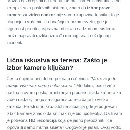
proveo bezbroj sati na terenu, od malih kućnih instalacija do
kompleksnih poslovnih sistema, znam da
izbor prave
kamere za video nadzor
nije samo kupovina tehnike, to je
ulaganje u vaš mir. U današnjem brzom svetu, gde je
sigurnost prioritet, ispravna odluka o nadzornom sistemu
može napraviti razliku između mirnog sna i neželjenog
incidenta.
Lična iskustva sa terena: Zašto je
izbor kamere ključan?
Često čujemo onu dobro poznatu rečenicu:
"Ma, sve je to
manje-više isto, samo neka snima."
Međutim, posle više
godina u ovom poslu, montiranja i prodaje hiljada kamera za
video nadzor, mogu sa sigurnošću reći da je to velika
zabluda! Prošli smo kroz stotine situacija gde je pogrešan
izbor kamere značio da snimak nije bio upotrebljiv. Da li vam
je potrebna
HD rezolucija
koja će jasno prepoznati lice
lopova ili samo mutna silueta? Odgovor je jasan. Ovaj vodič