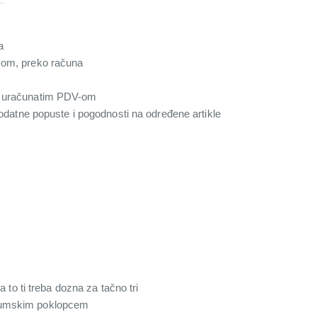
a
com, preko računa
a uračunatim PDV-om
 dodatne popuste i pogodnosti na određene artikle
 to ti treba dozna za tačno tri
ijumskim poklopcem