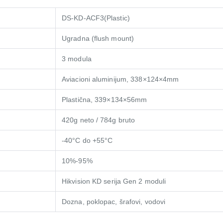
DS-KD-ACF3(Plastic)
Ugradna (flush mount)
3 modula
Aviacioni aluminijum, 338×124×4mm
Plastična, 339×134×56mm
420g neto / 784g bruto
-40°C do +55°C
10%-95%
Hikvision KD serija Gen 2 moduli
Dozna, poklopac, šrafovi, vodovi