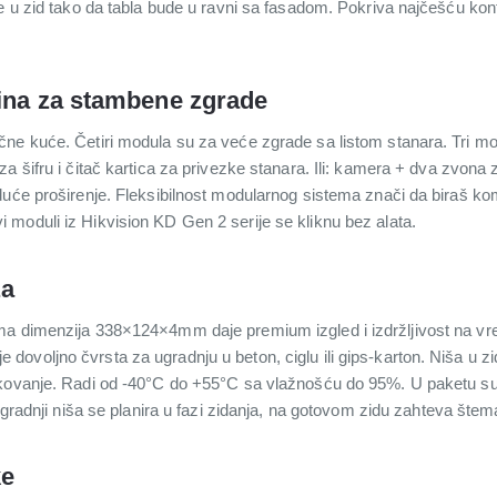
e u zid tako da tabla bude u ravni sa fasadom. Pokriva najčešću kon
dina za stambene zgrade
ne kuće. Četiri modula su za veće zgrade sa listom stanara. Tri mo
 šifru i čitač kartica za privezke stanara. Ili: kamera + dva zvona z
uće proširenje. Fleksibilnost modularnog sistema znači da biraš kom
moduli iz Hikvision KD Gen 2 serije se kliknu bez alata.
ža
ma dimenzija 338×124×4mm daje premium izgled i izdržljivost na v
ovoljno čvrsta za ugradnju u beton, ciglu ili gips-karton. Niša u z
ukovanje. Radi od -40°C do +55°C sa vlažnošću do 95%. U paketu su
ogradnji niša se planira u fazi zidanja, na gotovom zidu zahteva štem
ke