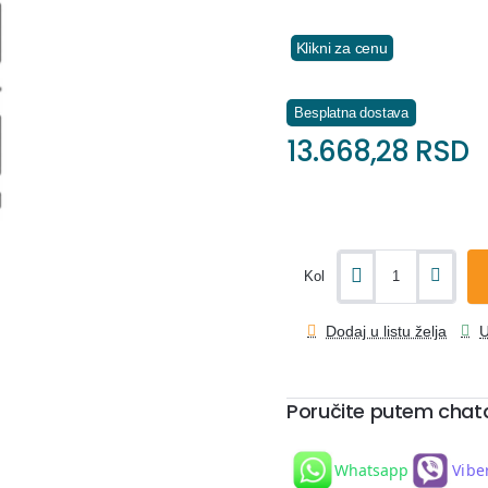
Klikni za cenu
Besplatna dostava
13.668,28 RSD
Kol
Dodaj u listu želja
U
Poručite putem chat
Whatsapp
Vibe