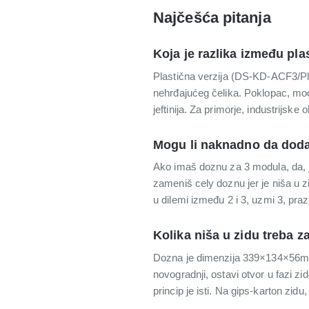
Najčešća pitanja
Koja je razlika između pla
Plastična verzija (DS-KD-ACF3/Pl
nehrđajućeg čelika. Poklopac, modu
jeftinija. Za primorje, industrijske
Mogu li naknadno da dod
Ako imaš doznu za 3 modula, da, 
zameniš celу doznu jer je niša u zi
u dilemi između 2 i 3, uzmi 3, pr
Kolika niša u zidu treba 
Dozna je dimenzija 339×134×56mm,
novogradnji, ostavi otvor u fazi z
princip je isti. Na gips-karton zid