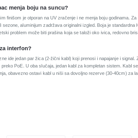
opac menja boju na suncu?
nim finišom je otporan na UV zračenje i ne menja boju godinama. Za r
 sezone, aluminijum zadržava originalni izgled. Boja je standardna 
etski problem može biti prašina koja se taloži oko ivica, redovno br
za interfon?
ne ide jedan par žica (2-žični kabl) koji prenosi i napajanje i signa
e preko PoE. U oba slučaja, jedan kabl za kompletan sistem. Kabl se 
anja, obavezno ostavi kabl u niši sa dovoljno rezerve (30-40cm) za l