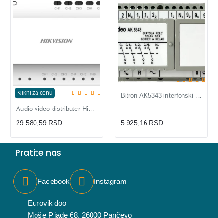
Klikni za cenu
Bitron AK5343 interfonski relej za više ulaza, PSM 70 serija
Audio video distributer Hikvision DS-KAD706-S
29.580,59 RSD
5.925,16 RSD
Pratite nas
Facebook
Instagram
Eurovik doo
Moše Pijade 68, 26000 Pančevo