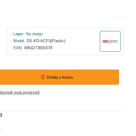
Lager:
Na stanju
Model:
DS-KD-ACF3(Plastic)
EAN:
6954273691578
Dodaj u korpu
poredi ovaj proizvod
a
r