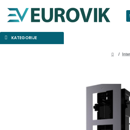
Pr
KATEGORIJE
SNIŽENO
AKCIJA
NOVO
Inte
home