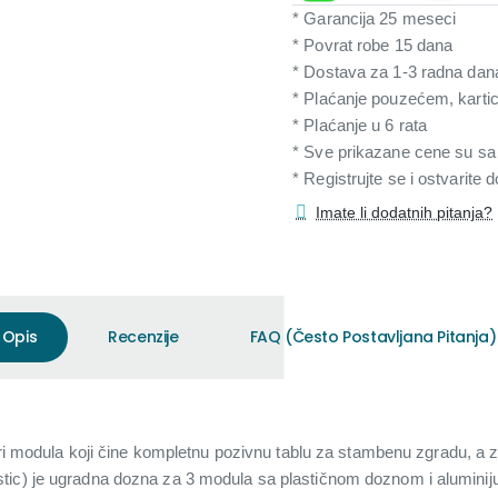
* Garancija 25 meseci
* Povrat robe 15 dana
* Dostava za 1-3 radna dan
* Plaćanje pouzećem, karti
* Plaćanje u 6 rata
* Sve prikazane cene su s
* Registrujte se i ostvarite
Imate li dodatnih pitanja?
Opis
Recenzije
FAQ (Često Postavljana Pitanja)
tri modula koji čine kompletnu pozivnu tablu za stambenu zgradu, a za
stic) je ugradna dozna za 3 modula sa plastičnom doznom i alumin