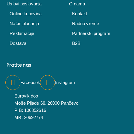
Uslovi poslovanja
O nama
Online kupovina
Kontakt
Način plaćanja
Radno vreme
Reklamacije
Partnerski program
Dostava
B2B
Pratite nas
Facebook
Instagram
Eurovik doo
Moše Pijade 68, 26000 Pančevo
PIB: 106852616
MB: 20692774