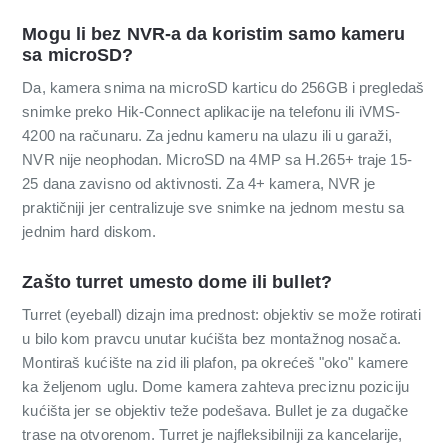
Mogu li bez NVR-a da koristim samo kameru
sa microSD?
Da, kamera snima na microSD karticu do 256GB i pregledaš
snimke preko Hik-Connect aplikacije na telefonu ili iVMS-
4200 na računaru. Za jednu kameru na ulazu ili u garaži,
NVR nije neophodan. MicroSD na 4MP sa H.265+ traje 15-
25 dana zavisno od aktivnosti. Za 4+ kamera, NVR je
praktičniji jer centralizuje sve snimke na jednom mestu sa
jednim hard diskom.
Zašto turret umesto dome ili bullet?
Turret (eyeball) dizajn ima prednost: objektiv se može rotirati
u bilo kom pravcu unutar kućišta bez montažnog nosača.
Montiraš kućište na zid ili plafon, pa okrećeš "oko" kamere
ka željenom uglu. Dome kamera zahteva preciznu poziciju
kućišta jer se objektiv teže podešava. Bullet je za dugačke
trase na otvorenom. Turret je najfleksibilniji za kancelarije,