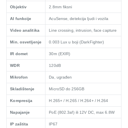
Objektiv
2.8mm fiksni
AI funkcije
AcuSense, detekcija ljudi i vozila
Video analitika
Line crossing, intrusion, face capture
Min. osvetljenje
0.003 Lux u boji (DarkFighter)
IR domet
30m (EXIR)
WDR
120dB
Mikrofon
Da, ugrađen
Skladištenje
MicroSD do 256GB
Kompresija
H.265+ / H.265 / H.264+ / H.264
Napajanje
PoE (802.3af) ili 12V DC, max 6.8W
IP zaštita
IP67