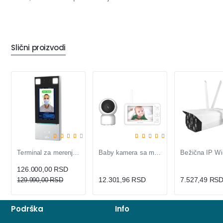
Slični proizvodi
-3%
Terminal za merenje temperature, detekciju lica
Baby kamera sa monitorom KBM-308 — 1080p Full HD
126.000,00 RSD
12.301,96 RSD
7.527,49 RS
129.990,00 RSD
Podrška
Info