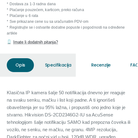
* Dostava za 1-3 radna dana
* Plaćanje pouzećem, karticom, preko računa
* Plaćanje u 6 rata
* Sve prikazane cene su sa uračunatim PDV-om
* Registrujte se i ostvarite dodatne popuste i pogodnosti na određene
artikle
Imate li dodatnih pitanja?
Opis
Specifikacija
Recenzije
FAQ
Klasična IP kamera šalje 50 notifikacija dnevno jer reaguje
na svaku senku, mačku i list koji padne. A ti ignorišeš
obaveštenja jer su 95% lažna, i propustiš ono jedno koje je
stvarno. Hikvision DS-2CD2346G2-IU sa AcuSense
tehnologijom šalje notifikaciju SAMO kad prepozna čoveka ili
vozilo, ne senku, ne mačku, ne granu. 4MP rezolucija,
DarkFighter za noćni vid u boji, 120dB WDR, ugrađen