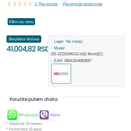
1 Recenzija
-
Recenzija proizvoda
Klikni za cenu
Besplatna dostava
Lager:
Na stanju
41.004,82 RSD
Model:
DS-2CD2346G2-IU(2.8mm)(C)
EAN:
6941264083597
Poručite putem chata
Whatsapp
Viber
* Garancija 25 meseci
* Povrat robe 15 dana