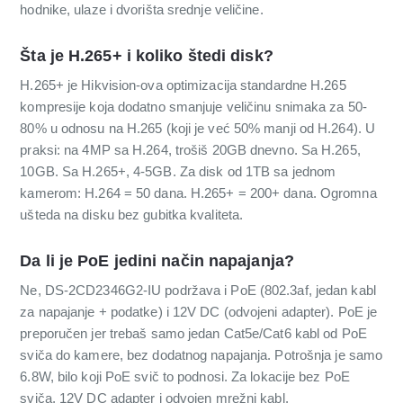
hodnike, ulaze i dvorišta srednje veličine.
Šta je H.265+ i koliko štedi disk?
H.265+ je Hikvision-ova optimizacija standardne H.265
kompresije koja dodatno smanjuje veličinu snimaka za 50-
80% u odnosu na H.265 (koji je već 50% manji od H.264). U
praksi: na 4MP sa H.264, trošiš 20GB dnevno. Sa H.265,
10GB. Sa H.265+, 4-5GB. Za disk od 1TB sa jednom
kamerom: H.264 = 50 dana. H.265+ = 200+ dana. Ogromna
ušteda na disku bez gubitka kvaliteta.
Da li je PoE jedini način napajanja?
Ne, DS-2CD2346G2-IU podržava i PoE (802.3af, jedan kabl
za napajanje + podatke) i 12V DC (odvojeni adapter). PoE je
preporučen jer trebaš samo jedan Cat5e/Cat6 kabl od PoE
sviča do kamere, bez dodatnog napajanja. Potrošnja je samo
6.8W, bilo koji PoE svič to podnosi. Za lokacije bez PoE
sviča, 12V DC adapter i odvojen mrežni kabl.