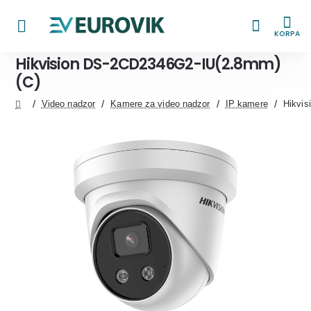
KORPA
Hikvision DS-2CD2346G2-IU(2.8mm)
(C)
Video nadzor
Kamere za video nadzor
IP kamere
Hikvis
home