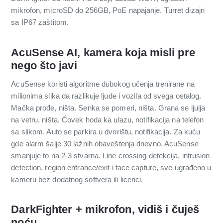
mikrofon, microSD do 256GB, PoE napajanje. Turret dizajn
sa IP67 zaštitom.
AcuSense AI, kamera koja misli pre
nego što javi
AcuSense koristi algoritme dubokog učenja trenirane na
milionima slika da razlikuje ljude i vozila od svega ostalog.
Mačka prođe, ništa. Senka se pomeri, ništa. Grana se ljulja
na vetru, ništa. Čovek hoda ka ulazu, notifikacija na telefon
sa slikom. Auto se parkira u dvorištu, notifikacija. Za kuću
gde alarm šalje 30 lažnih obaveštenja dnevno, AcuSense
smanjuje to na 2-3 stvarna. Line crossing detekcija, intrusion
detection, region entrance/exit i face capture, sve ugrađeno u
kameru bez dodatnog softvera ili licenci.
DarkFighter + mikrofon, vidiš i čuješ
noću