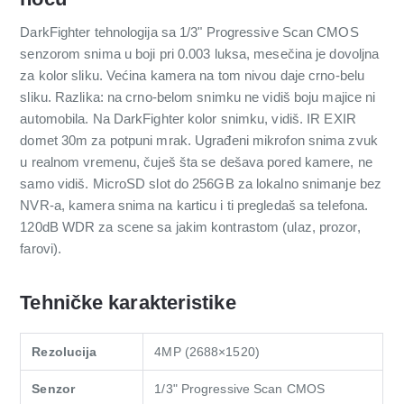
DarkFighter tehnologija sa 1/3" Progressive Scan CMOS
senzorom snima u boji pri 0.003 luksa, mesečina je dovoljna
za kolor sliku. Većina kamera na tom nivou daje crno-belu
sliku. Razlika: na crno-belom snimku ne vidiš boju majice ni
automobila. Na DarkFighter kolor snimku, vidiš. IR EXIR
domet 30m za potpuni mrak. Ugrađeni mikrofon snima zvuk
u realnom vremenu, čuješ šta se dešava pored kamere, ne
samo vidiš. MicroSD slot do 256GB za lokalno snimanje bez
NVR-a, kamera snima na karticu i ti pregledaš sa telefona.
120dB WDR za scene sa jakim kontrastom (ulaz, prozor,
farovi).
Tehničke karakteristike
Rezolucija
4MP (2688×1520)
Senzor
1/3" Progressive Scan CMOS