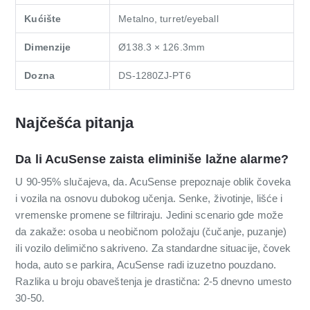
Kućište
Metalno, turret/eyeball
Dimenzije
Ø138.3 × 126.3mm
Dozna
DS-1280ZJ-PT6
Najčešća pitanja
Da li AcuSense zaista eliminiše lažne alarme?
U 90-95% slučajeva, da. AcuSense prepoznaje oblik čoveka
i vozila na osnovu dubokog učenja. Senke, životinje, lišće i
vremenske promene se filtriraju. Jedini scenario gde može
da zakaže: osoba u neobičnom položaju (čučanje, puzanje)
ili vozilo delimično sakriveno. Za standardne situacije, čovek
hoda, auto se parkira, AcuSense radi izuzetno pouzdano.
Razlika u broju obaveštenja je drastična: 2-5 dnevno umesto
30-50.