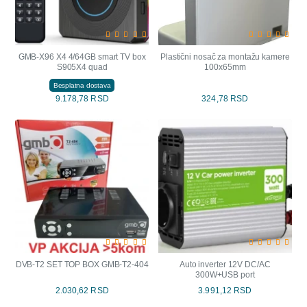
GMB-X96 X4 4/64GB smart TV box
Plastični nosač za montažu kamere
S905X4 quad
100x65mm
Besplatna dostava
9.178,78 RSD
324,78 RSD
DVB-T2 SET TOP BOX GMB-T2-404
Auto inverter 12V DC/AC
300W+USB port
2.030,62 RSD
3.991,12 RSD