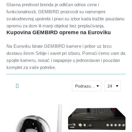
Glavna prednost brenda je odličan odnos cene i
funkcionalnosti. GEMBIRD proizvodi su namenjeni
svakodnevnoj upotrebi i pravi su izbor kada tražite pouzdanu
opremu za dom ili manji objekat bez preplaćivanja.
Kupovina GEMBIRD opreme na Euroviku
Na Euroviku birate GEMBIRD kamere i pribor uz brzu
dostavu širom Srbije i savet pri izboru. Pomoći ćemo vam da
spojite kameru, nosač i napajanje u jednostavan i pouzdan
komplet za vaše potrebe.