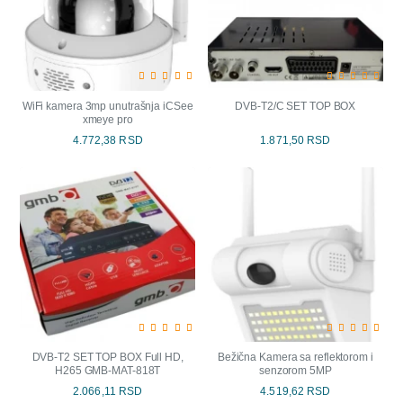
WiFi kamera 3mp unutrašnja iCSee
DVB-T2/C SET TOP BOX
xmeye pro
4.772,38 RSD
1.871,50 RSD
DVB-T2 SET TOP BOX Full HD,
Bežična Kamera sa reflektorom i
H265 GMB-MAT-818T
senzorom 5MP
2.066,11 RSD
4.519,62 RSD