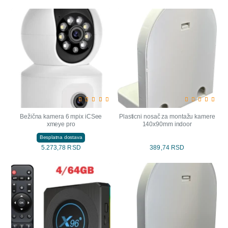
Bežična kamera 6 mpix iCSee
Plasticni nosač za montažu kamere
xmeye pro
140x90mm indoor
Besplatna dostava
5.273,78 RSD
389,74 RSD