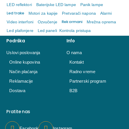
LED reflektori
Baterijske LED lampe
Panik lampe
Led trake
Motori za kapije
Pretvarači napona
Alarmi
Rek ormani
Video interfoni
Ozvučenje
Mrežna oprema
Led plafonjere
Led paneli
Kontrola pristupa
Podrška
Info
Uslovi poslovanja
O nama
Online kupovina
Kontakt
Način plaćanja
Radno vreme
Reklamacije
Partnerski program
Dostava
B2B
Pratite nas
Facebook
Instagram