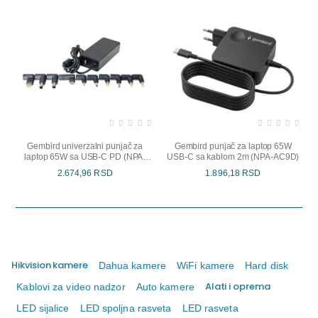
Gembird univerzalni punjač za
Gembird punjač za laptop 65W
laptop 65W sa USB-C PD (NPA-
USB-C sa kablom 2m (NPA-AC9D)
AC7D)
2.674,96 RSD
1.896,18 RSD
Hikvision kamere
Dahua kamere
WiFi kamere
Hard disk
Alati i oprema
Kablovi za video nadzor
Auto kamere
LED sijalice
LED spoljna rasveta
LED rasveta