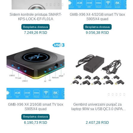
Sistem kontrole pristupa SMART-
GMB-X96 X4 4/32GB smart TV box
KPS-LOCK-EF-FL01A
S905X4 quad
Besplatna dostava
Besplatna dostava
7.249,26 RSD
9.056,38 RSD
GMB-X96 X4 2/16GB smart TV box
Gembird univerzalni punjač za
S905X4 quad
laptop 90W sa USB QC3.0 (NPA-
AC5D)
Besplatna dostava
6.190,73 RSD
2.407,28 RSD