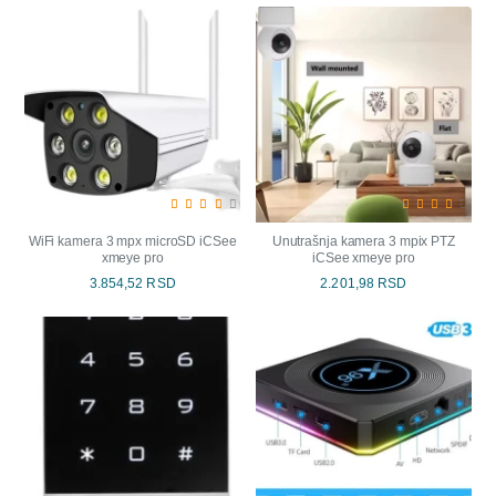
WiFi kamera 3 mpx microSD iCSee
Unutrašnja kamera 3 mpix PTZ
xmeye pro
iCSee xmeye pro
3.854,52 RSD
2.201,98 RSD