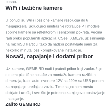
posao.
WiFi i bežične kamere
U ponudi su WiFi i bežične kamere rezolucija do 6
megapiksela, uključujući unutrašnje rotirajuće PT modele i
spoljne kamere sa reflektorom i senzorom pokreta. Većina
radi preko popularnih aplikacija iCSee i XMEye, uz snimanje
na microSD karticu, tako da nadzor postavljate sami za
nekoliko minuta, bez komplikovane instalacije.
Nosači, napajanje i dodatni pribor
Uz kamere, GEMBIRD nudi i prateći pribor koji zaokružuje
sistem: plastične nosače za montažu kamera različitih
dimenzija, kao i auto invertere 12V na 220V sa USB portom
za napajanje uređaja u vozilu. Time na jednom mestu
dobijate i uređaj i sve što je potrebno za njegovo postavljanje
i napajanje.
Zašto GEMBIRD