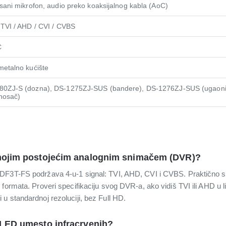
isani mikrofon, audio preko koaksijalnog kabla (AoC)
 TVI / AHD / CVI / CVBS
C
metalno kućište
80ZJ-S (dozna), DS-1275ZJ-SUS (bandere), DS-1276ZJ-SUS (ugaon
 nosač)
 mojim postojećim analognim snimačem (DVR)?
DF3T-FS podržava 4-u-1 signal: TVI, AHD, CVI i CVBS. Praktično s
formata. Proveri specifikaciju svog DVR-a, ako vidiš TVI ili AHD u li
u standardnoj rezoluciji, bez Full HD.
 LED umesto infracrvenih?