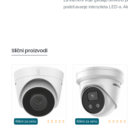
podešavanje intenziteta LED-a. Ako
Slični proizvodi
Klikni za cenu
Klikni za cenu