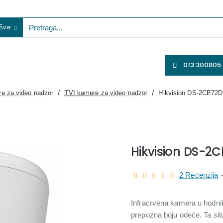
Sve
etraga...
VENTILATORI
WIFI KAMERE
SVE ZA VIDEO NADZOR
013 300805
e za video nadzor
TVI kamere za video nadzor
Hikvision DS-2CE72
Hikvision DS-2
2 Recenzija
Infracrvena kamera u hodnik
prepozna boju odeće. Ta situ