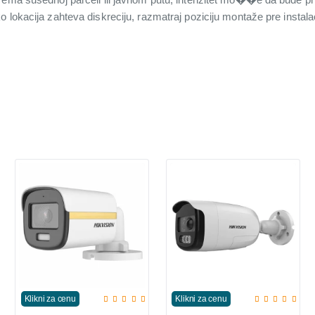
 lokacija zahteva diskreciju, razmatraj poziciju montaže pre instalac
Klikni za cenu
Klikni za cenu