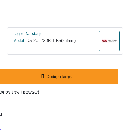
Lager:
Na stanju
Model:
DS-2CE72DF3T-FS(2.8mm)
Dodaj u korpu
poredi ovaj proizvod
a
r