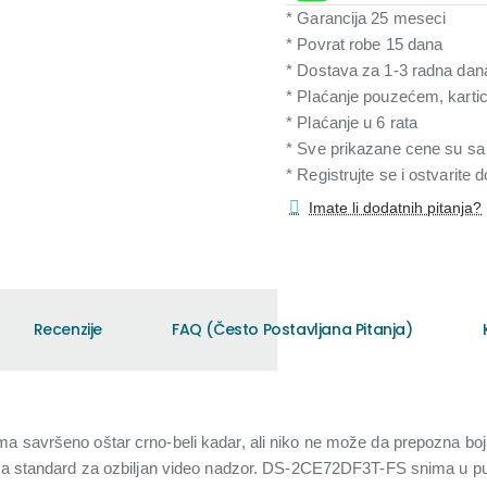
* Garancija 25 meseci
* Povrat robe 15 dana
* Dostava za 1-3 radna dan
* Plaćanje pouzećem, karti
* Plaćanje u 6 rata
* Sve prikazane cene su s
* Registrujte se i ostvarite
Imate li dodatnih pitanja?
Recenzije
FAQ (Često Postavljana Pitanja)
a savršeno oštar crno-beli kadar, ali niko ne može da prepozna boju 
ala standard za ozbiljan video nadzor. DS-2CE72DF3T-FS snima u puno