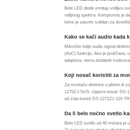
Bele LED diode emituju vidljivu sv
vidljivog spektra. Kompromis je d
tome je sasvim solidan za dvorišta
Kako se kači audio kada 
Mikrofon šalje audio signal direkt
(AoC) funkciju. Ako je podržano,
adaptera, nema dodatnih troškova 
Koji nosač koristiti za mo
Za montažu direktno u plafon ili z
1275ZJ-SUS. Ugaoni nosač DS-12
od zida koristi DS-1272ZJ-110-TRS.
Da li belo noćno svetlo k
Belo LED svetlo od 40 metara je us
Za kamere koje gledaju direktno 