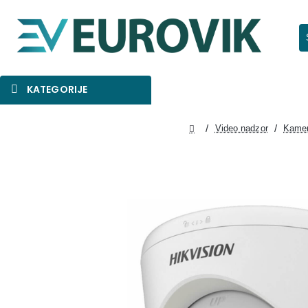
Pr
KATEGORIJE
SNIŽENO
AKCIJA
NOVO
Video nadzor
Kamer
home