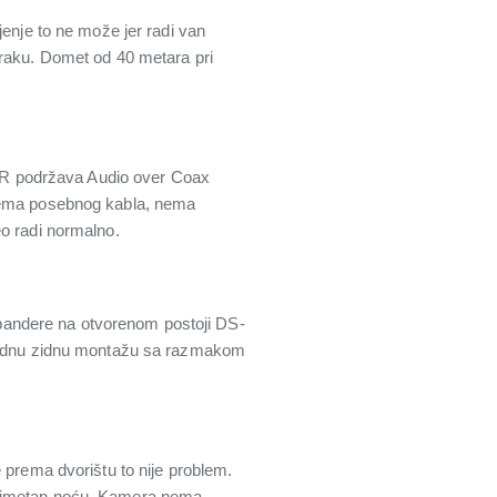
jenje to ne može jer radi van
mraku. Domet od 40 metara pri
 DVR podržava Audio over Coax
 Nema posebnog kabla, nema
eo radi normalno.
i bandere na otvorenom postoji DS-
rdnu zidnu montažu sa razmakom
 prema dvorištu to nije problem.
 primetan noću. Kamera nema