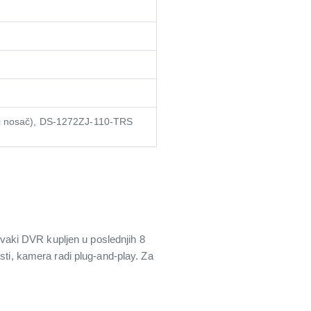
i nosač), DS-1272ZJ-110-TRS
vaki DVR kupljen u poslednjih 8
sti, kamera radi plug-and-play. Za