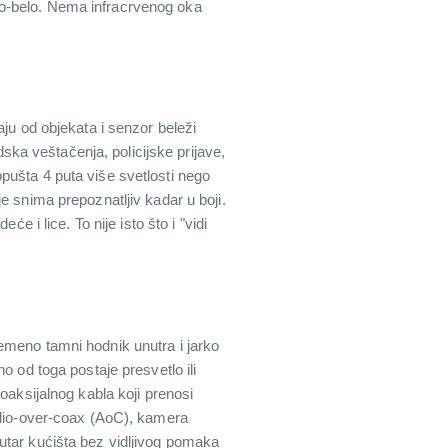
no-belo. Nema infracrvenog oka
aju od objekata i senzor beleži
dska veštačenja, policijske prijave,
pušta 4 puta više svetlosti nego
e snima prepoznatljiv kadar u boji.
e i lice. To nije isto što i "vidi
emeno tamni hodnik unutra i jarko
o od toga postaje presvetlo ili
oaksijalnog kabla koji prenosi
audio-over-coax (AoC), kamera
utar kućišta bez vidljivog pomaka