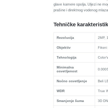
glave kamere spolja. Uljezi ne m
prašine i direktnog vodenog mlaza,
Tehničke karakteristi
Rezolucija
2MP, 
Objektiv
Fiksni
Tehnologija
ColorV
Minimalna
0.0005
osvetljenost
Noćno osvetljenje
Beli 
WDR
True 
Smanjenje šuma
3D D