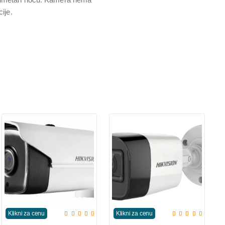
ije.
Klikni za cenu
Klikni za cenu