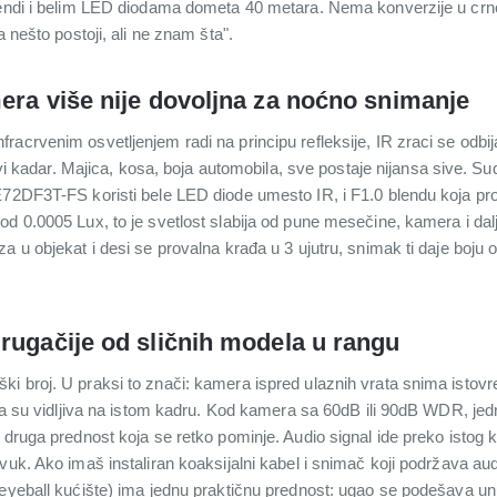
blendi i belim LED diodama dometa 40 metara. Nema konverzije u cr
a nešto postoji, ali ne znam šta".
era više nije dovoljna za noćno snimanje
acrvenim osvetljenjem radi na principu refleksije, IR zraci se odbij
sivi kadar. Majica, kosa, boja automobila, sve postaje nijansa sive. Su
E72DF3T-FS koristi bele LED diode umesto IR, i F1.0 blendu koja pro
d 0.0005 Lux, to je svetlost slabija od pune mesečine, kamera i dalj
u objekat i desi se provalna krađa u 3 ujutru, snimak ti daje boju odeć
rugačije od sličnih modela u rangu
i broj. U praksi to znači: kamera ispred ulaznih vrata snima istovr
lja su vidljiva na istom kadru. Kod kamera sa 60dB ili 90dB WDR, jedn
 druga prednost koja se retko pominje. Audio signal ide preko istog k
zvuk. Ako imaš instaliran koaksijalni kabel i snimač koji podržava 
(eyeball kućište) ima jednu praktičnu prednost: ugao se podešava un