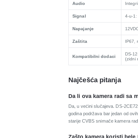
Audio
Integr
Signal
4-u-1:
Napajanje
12VD
Zaštita
IP67, 
DS-12
Kompatibilni dodaci
(zidni
Najčešća pitanja
Da li ova kamera radi sa
Da, u većini slučajeva. DS-2CE72
godina podržava bar jedan od ovih 
starije CVBS snimače kamera radi 
Zašto kamera koristi bele