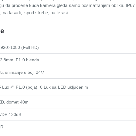
ogu da procene kuda kamera gleda samo posmatranjem oblika. IP67 z
 na fasadi, ispod strehe, na terasi.
ke
1920×1080 (Full HD)
 2.8mm, F1.0 blenda
u, snimanje u boji 24/7
 Lux @ F1.0 (boja), 0 Lux sa LED uključenim
LED, domet 40m
WDR 130dB
NR