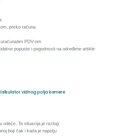
a
com, preko računa
a uračunatim PDV-om
 dodatne popuste i pogodnosti na određene artikle
Kalkulator vidnog polja kamere
odeće. Ta situacija je razlog
j boji čak i kada je napolju