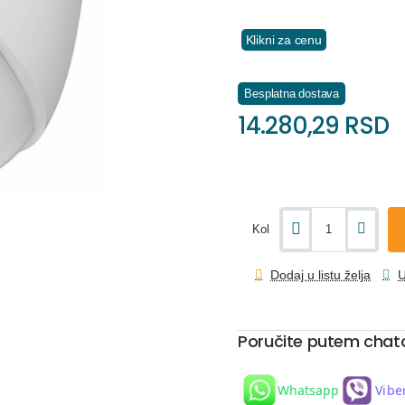
Klikni za cenu
Besplatna dostava
14.280,29 RSD
Kol
Dodaj u listu želja
U
Poručite putem chat
Whatsapp
Vibe