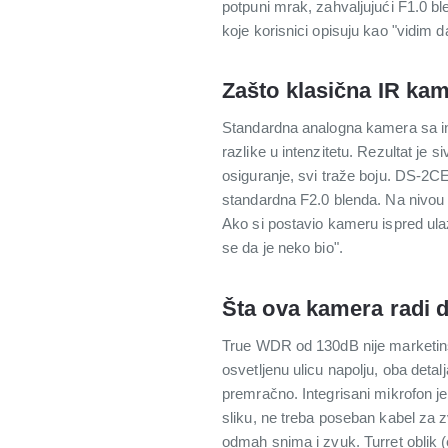
potpuni mrak, zahvaljujući F1.0 
koje korisnici opisuju kao "vidim d
Zašto klasična IR kam
Standardna analogna kamera sa infr
razlike u intenzitetu. Rezultat je 
osiguranje, svi traže boju. DS-2C
standardna F2.0 blenda. Na nivou o
Ako si postavio kameru ispred ulaza 
se da je neko bio".
Šta ova kamera radi d
True WDR od 130dB nije marketinšk
osvetljenu ulicu napolju, oba deta
premračno. Integrisani mikrofon je
sliku, ne treba poseban kabel za 
odmah snima i zvuk. Turret oblik 