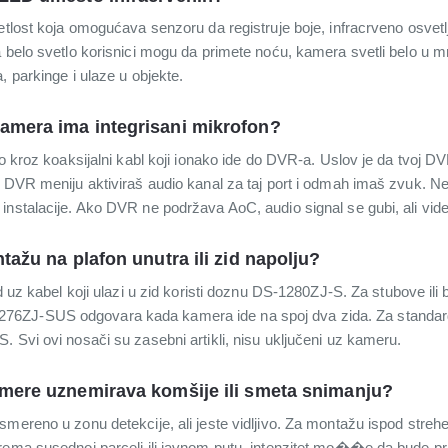
etlost koja omogućava senzoru da registruje boje, infracrveno osvetl
a belo svetlo korisnici mogu da primete noću, kamera svetli belo u 
, parkinge i ulaze u objekte.
kamera ima integrisani mikrofon?
no kroz koaksijalni kabl koji ionako ide do DVR-a. Uslov je da tvoj
 u DVR meniju aktiviraš audio kanal za taj port i odmah imaš zvuk.
instalacije. Ako DVR ne podržava AoC, audio signal se gubi, ali vid
ntažu na plafon unutra ili zid napolju?
id uz kabel koji ulazi u zid koristi doznu DS-1280ZJ-S. Za stubove il
76ZJ-SUS odgovara kada kamera ide na spoj dva zida. Za standa
 Svi ovi nosači su zasebni artikli, nisu uključeni uz kameru.
amere uznemirava komšije ili smeta snimanju?
mereno u zonu detekcije, ali jeste vidljivo. Za montažu ispod strehe
prema susednoj parceli ili javnom putu, intenzitet mo��e da bude