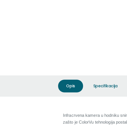
Opis
Specifikacija
Infracrvena kamera u hodniku snim
zašto je ColorVu tehnologija post