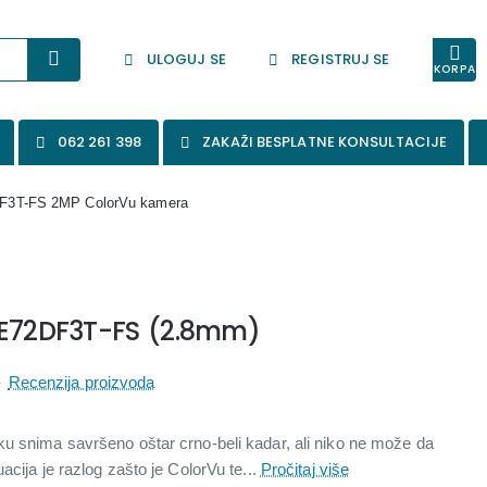
ULOGUJ SE
REGISTRUJ SE
KORPA
062 261 398
ZAKAŽI BESPLATNE KONSULTACIJE
DF3T-FS 2MP ColorVu kamera
CE72DF3T-FS (2.8mm)
-
Recenzija proizvoda
u snima savršeno oštar crno-beli kadar, ali niko ne može da
acija je razlog zašto je ColorVu te...
Pročitaj više