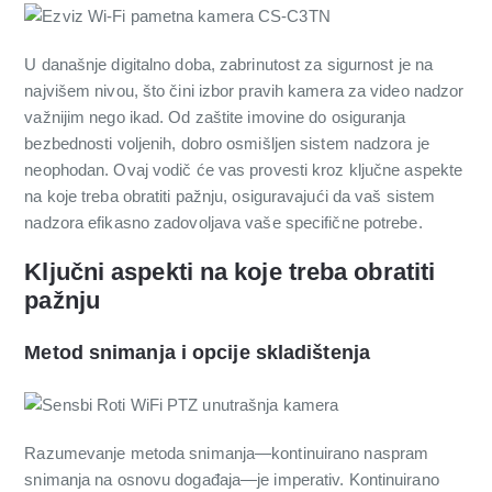
U današnje digitalno doba, zabrinutost za sigurnost je na
najvišem nivou, što čini izbor pravih kamera za video nadzor
važnijim nego ikad. Od zaštite imovine do osiguranja
bezbednosti voljenih, dobro osmišljen sistem nadzora je
neophodan. Ovaj vodič će vas provesti kroz ključne aspekte
na koje treba obratiti pažnju, osiguravajući da vaš sistem
nadzora efikasno zadovoljava vaše specifične potrebe.
Ključni aspekti na koje treba obratiti
pažnju
Metod snimanja i opcije skladištenja
Razumevanje metoda snimanja—kontinuirano naspram
snimanja na osnovu događaja—je imperativ. Kontinuirano