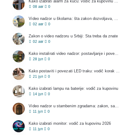
Kako izabrati alarm za kuću: vodič za kupovinu 2026
08
авг
0
Video nadzor u školama: šta zakon dozvoljava, a šta ne
02
авг
0
Zakon o video nadzoru u Srbiji: Šta treba da znate
02
авг
0
Kako instalirati video nadzor: postavljanje i povezivanje kamera
28
јул
0
Kako postaviti i povezati LED traku: vodič korak po korak
21
јул
0
Kako izabrati lampu na baterije: vodič za kupovinu
14
јул
0
Video nadzor u stambenim zgradama: zakon, saglasnost i pravila
11
јул
0
Kako izabrati monitor: vodič za kupovinu 2026
11
јул
0