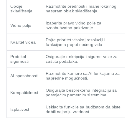
Opcije
Razmotrite prednosti i mane lokalnog
skladištenja
naspram oblak skladištenja.
Izaberite pravo vidno polje za
Vidno polje
sveobuhvatno pokrivanje.
Dajte prioritet visokoj rezoluciji i
Kvalitet videa
funkcijama poput noćnog vida.
Protokol
Osigurajte enkripciju i sigurne veze za
sigurnosti
zaštitu podataka.
Razmotrite kamere sa AI funkcijama za
AI sposobnosti
napredne mogućnosti.
Osigurajte besprekornu integraciju sa
Kompatibilnost
postojećim pametnim sistemima.
Uskladite funkcije sa budžetom da biste
Isplativost
dobili najbolju vrednost.