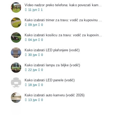
Video nadzor preko telefona: kako povezati kameru i gledati sa mobilnog
11
јул
1
Kako izabrati trimer za travu: vodič za kupovinu 2026
09
јул
0
Kako izabrati kosilicu za travu: vodič za kupovinu 2026
04
јул
0
Kako izabrati LED plafonjere (vodič)
30
јун
0
Kako izabrati lampu za biljke (vodič)
22
јун
0
Kako izabrati LED panele (vodič)
18
јун
0
Kako izabrati auto kameru (vodič 2026)
13
јун
0