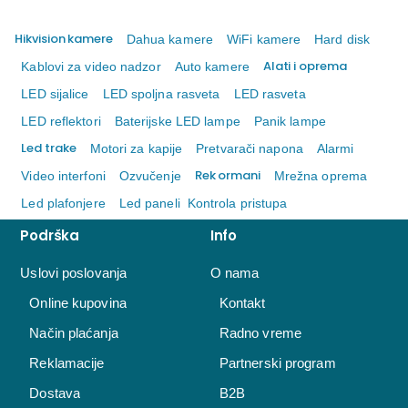
Hikvision kamere
Dahua kamere
WiFi kamere
Hard disk
Alati i oprema
Kablovi za video nadzor
Auto kamere
LED sijalice
LED spoljna rasveta
LED rasveta
LED reflektori
Baterijske LED lampe
Panik lampe
Led trake
Motori za kapije
Pretvarači napona
Alarmi
Rek ormani
Video interfoni
Ozvučenje
Mrežna oprema
Led plafonjere
Led paneli
Kontrola pristupa
Podrška
Info
Uslovi poslovanja
O nama
Online kupovina
Kontakt
Način plaćanja
Radno vreme
Reklamacije
Partnerski program
Dostava
B2B