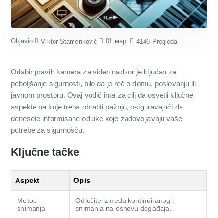
Objavio
01
мар
Viktor Stamenković
4146 Pregleda
Odabir pravih kamera za video nadzor je ključan za
poboljšanje sigurnosti, bilo da je reč o domu, poslovanju ili
javnom prostoru. Ovaj vodič ima za cilj da osvetli ključne
aspekte na koje treba obratiti pažnju, osiguravajući da
donesete informisane odluke koje zadovoljavaju vaše
potrebe za sigurnošću.
Ključne tačke
Aspekt
Opis
Metod
Odlučite između kontinuiranog i
snimanja
snimanja na osnovu događaja.