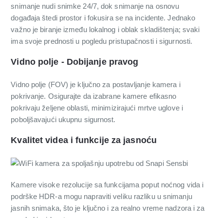
snimanje nudi snimke 24/7, dok snimanje na osnovu
događaja štedi prostor i fokusira se na incidente. Jednako
važno je biranje između lokalnog i oblak skladištenja; svaki
ima svoje prednosti u pogledu pristupačnosti i sigurnosti.
Vidno polje - Dobijanje pravog
Vidno polje (FOV) je ključno za postavljanje kamera i
pokrivanje. Osigurajte da izabrane kamere efikasno
pokrivaju željene oblasti, minimizirajući mrtve uglove i
poboljšavajući ukupnu sigurnost.
Kvalitet videa i funkcije za jasnoću
Kamere visoke rezolucije sa funkcijama poput noćnog vida i
podrške HDR-a mogu napraviti veliku razliku u snimanju
jasnih snimaka, što je ključno i za realno vreme nadzora i za