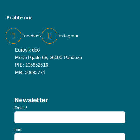
Pratite nas
Facebook
Instagram
Eurovik doo
Moše Pijade 68, 26000 Pančevo
PIB: 106852616
MB: 20692774