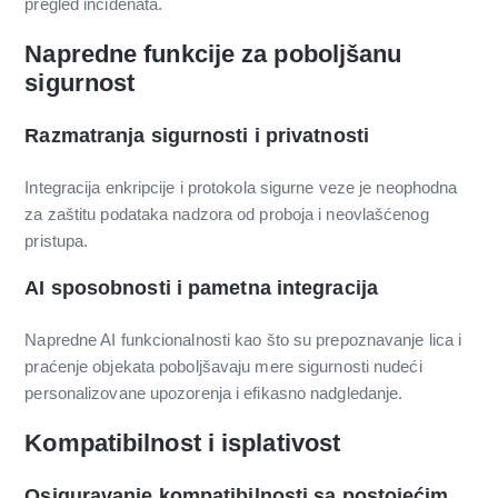
pregled incidenata.
Napredne funkcije za poboljšanu
sigurnost
Razmatranja sigurnosti i privatnosti
Integracija enkripcije i protokola sigurne veze je neophodna
za zaštitu podataka nadzora od proboja i neovlašćenog
pristupa.
AI sposobnosti i pametna integracija
Napredne AI funkcionalnosti kao što su prepoznavanje lica i
praćenje objekata poboljšavaju mere sigurnosti nudeći
personalizovane upozorenja i efikasno nadgledanje.
Kompatibilnost i isplativost
Osiguravanje kompatibilnosti sa postojećim