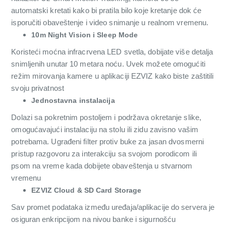
automatski kretati kako bi pratila bilo koje kretanje dok će
isporučiti obaveštenje i video snimanje u realnom vremenu.
10m Night Vision i Sleep Mode
Koristeći moćna infracrvena LED svetla, dobijate više detalja
snimljenih unutar 10 metara noću. Uvek možete omogućiti
režim mirovanja kamere u aplikaciji EZVIZ kako biste zaštitili
svoju privatnost
Jednostavna instalacija
Dolazi sa pokretnim postoljem i podržava okretanje slike,
omogućavajući instalaciju na stolu ili zidu zavisno vašim
potrebama. Ugrađeni filter protiv buke za jasan dvosmerni
pristup razgovoru za interakciju sa svojom porodicom ili
psom na vreme kada dobijete obaveštenja u stvarnom
vremenu
EZVIZ Cloud & SD Card Storage
Sav promet podataka između uređaja/aplikacije do servera je
osiguran enkripcijom na nivou banke i sigurnošću