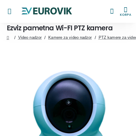
KORPA
Ezviz pametna Wi-FI PTZ kamera
Video nadzor
Kamere za video nadzor
PTZ kamere za vide
home