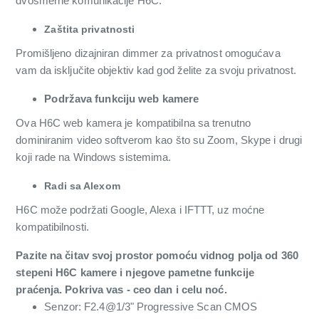
dvosmerne komunikacije H6C.
Zaštita privatnosti
Promišljeno dizajniran dimmer za privatnost omogućava
vam da isključite objektiv kad god želite za svoju privatnost.
Podržava funkciju web kamere
Ova H6C web kamera je kompatibilna sa trenutno
dominiranim video softverom kao što su Zoom, Skype i drugi
koji rade na Windows sistemima.
Radi sa Alexom
H6C može podržati Google, Alexa i IFTTT, uz moćne
kompatibilnosti.
Pazite na čitav svoj prostor pomoću vidnog polja od 360
stepeni H6C kamere i njegove pametne funkcije
praćenja. Pokriva vas - ceo dan i celu noć.
Senzor: F2.4@1/3" Progressive Scan CMOS