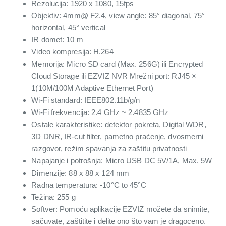
Rezolucija: 1920 x 1080, 15fps
Objektiv: 4mm@ F2.4, view angle: 85° diagonal, 75°
horizontal, 45° vertical
IR domet: 10 m
Video kompresija: H.264
Memorija: Micro SD card (Max. 256G) ili Encrypted
Cloud Storage ili EZVIZ NVR Mrežni port: RJ45 ×
1(10M/100M Adaptive Ethernet Port)
Wi-Fi standard: IEEE802.11b/g/n
Wi-Fi frekvencija: 2.4 GHz ~ 2.4835 GHz
Ostale karakteristike: detektor pokreta, Digital WDR,
3D DNR, IR-cut filter, pametno praćenje, dvosmerni
razgovor, režim spavanja za zaštitu privatnosti
Napajanje i potrošnja: Micro USB DC 5V/1A, Max. 5W
Dimenzije: 88 x 88 x 124 mm
Radna temperatura: -10°C to 45°C
Težina: 255 g
Softver: Pomoću aplikacije EZVIZ možete da snimite,
sačuvate, zaštitite i delite ono što vam je dragoceno.