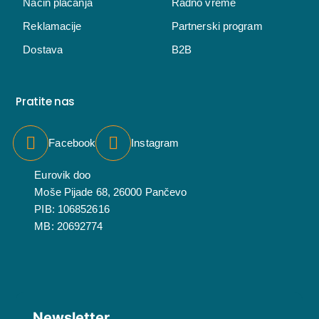
Način plaćanja
Radno vreme
Reklamacije
Partnerski program
Dostava
B2B
Pratite nas
Facebook
Instagram
Eurovik doo
Moše Pijade 68, 26000 Pančevo
PIB: 106852616
MB: 20692774