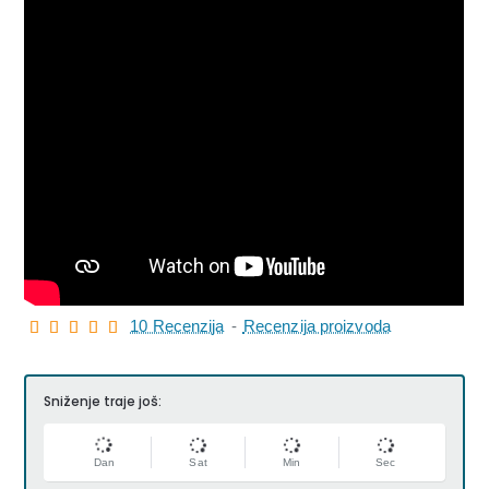
10 Recenzija
-
Recenzija proizvoda
Sniženje traje još:
Dan
Sat
Min
Sec