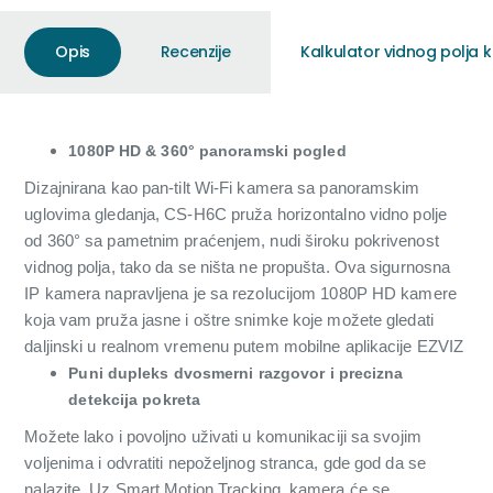
Opis
Recenzije
Kalkulator vidnog polja
1080P HD & 360° panoramski pogled
Dizajnirana kao pan-tilt Wi-Fi kamera sa panoramskim
uglovima gledanja, CS-H6C pruža horizontalno vidno polje
od 360° sa pametnim praćenjem, nudi široku pokrivenost
vidnog polja, tako da se ništa ne propušta. Ova sigurnosna
IP kamera napravljena je sa rezolucijom 1080P HD kamere
koja vam pruža jasne i oštre snimke koje možete gledati
daljinski u realnom vremenu putem mobilne aplikacije EZVIZ
Puni dupleks dvosmerni razgovor i precizna
detekcija pokreta
Možete lako i povoljno uživati ​​u komunikaciji sa svojim
voljenima i odvratiti nepoželjnog stranca, gde god da se
nalazite. Uz Smart Motion Tracking, kamera će se