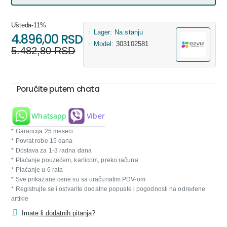
Ušteda
-11%
Lager:
Na stanju
4.896,00 RSD
Model:
303102581
5.482,80 RSD
Poručite putem chata
Whatsapp
Viber
* Garancija 25 meseci
* Povrat robe 15 dana
* Dostava za 1-3 radna dana
* Plaćanje pouzećem, karticom, preko računa
* Plaćanje u 6 rata
* Sve prikazane cene su sa uračunatim PDV-om
* Registrujte se i ostvarite dodatne popuste i pogodnosti na određene
artikle
Imate li dodatnih pitanja?