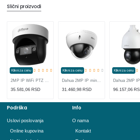
Slični proizvodi
Klikni za cenu
Klikni za cenu
Klikni za cenu
2MP IP WiFi PTZ dome kamera SD29204DB-GNY-W
Dahua 2MP IP mini PTZ kamera, 4x optički zoom, IK10
35.581,06 RSD
31.460,98 RSD
96.157,06 R
Podrška
Info
Uslovi poslovanja
O nama
Online kupovina
Kontakt