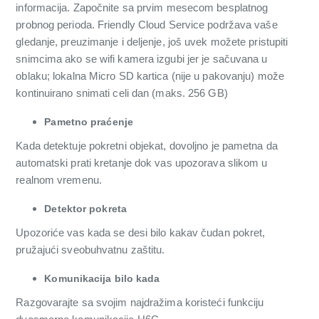
informacija. Započnite sa prvim mesecom besplatnog
probnog perioda. Friendly Cloud Service podržava vaše
gledanje, preuzimanje i deljenje, još uvek možete pristupiti
snimcima ako se wifi kamera izgubi jer je sačuvana u
oblaku; lokalna Micro SD kartica (nije u pakovanju) može
kontinuirano snimati celi dan (maks. 256 GB)
Pametno praćenje
Kada detektuje pokretni objekat, dovoljno je pametna da
automatski prati kretanje dok vas upozorava slikom u
realnom vremenu.
Detektor pokreta
Upozoriće vas kada se desi bilo kakav čudan pokret,
pružajući sveobuhvatnu zaštitu.
Komunikacija bilo kada
Razgovarajte sa svojim najdražima koristeći funkciju