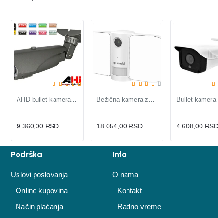
AHD bullet kamera WAHD20ST-WT40 2MP sa varifokalom 2.8-12mm
Bežična kamera za spoljnu upotrebu Sentri Sensbi
9.360,00 RSD
18.054,00 RSD
4.608,00 RS
Podrška
Info
Uslovi poslovanja
O nama
Online kupovina
Kontakt
Način plaćanja
Radno vreme