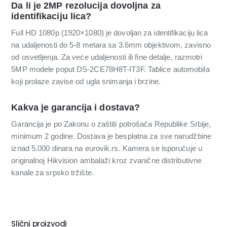
Da li je 2MP rezolucija dovoljna za
identifikaciju lica?
Full HD 1080p (1920×1080) je dovoljan za identifikaciju lica
na udaljenosti do 5-8 metara sa 3.6mm objektivom, zavisno
od osvetljenja. Za veće udaljenosti ili fine detalje, razmotri
5MP modele poput DS-2CE78H8T-IT3F. Tablice automobila
koji prolaze zavise od ugla snimanja i brzine.
Kakva je garancija i dostava?
Garancija je po Zakonu o zaštiti potrošača Republike Srbije,
minimum 2 godine. Dostava je besplatna za sve narudžbine
iznad 5.000 dinara na eurovik.rs. Kamera se isporučuje u
originalnoj Hikvision ambalaži kroz zvanične distributivne
kanale za srpsko tržište.
Slični proizvodi