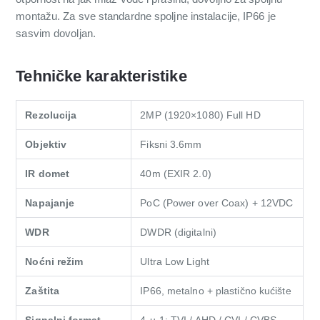
montažu. Za sve standardne spoljne instalacije, IP66 je
sasvim dovoljan.
Tehničke karakteristike
Rezolucija
2MP (1920×1080) Full HD
Objektiv
Fiksni 3.6mm
IR domet
40m (EXIR 2.0)
Napajanje
PoC (Power over Coax) + 12VDC
WDR
DWDR (digitalni)
Noćni režim
Ultra Low Light
Zaštita
IP66, metalno + plastično kućište