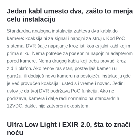
Jedan kabl umesto dva, zašto to menja
celu instalaciju
Standardna analogna instalacija zahteva dva kabla do
kamere: koaksijalni za signal i napojni za struju. Kod PoC
sistema, DVR šalje napajanje kroz isti koaksijalni kabl kojim
prima sliku. Nema potrebe za posebnim napojnim adapterom
pored kamere. Nema drugog kabla koji treba provući kroz
zid ili plafon. Ako renoviraš stan, postavljaš kameru u
garažu, ili dodaješ novu kameru na postojeću instalaciju gde
je već provučen koaksijal, uštediš i vreme i novac. Jedini
uslov je da tvoj DVR podržava PoC funkciju. Ako ne
podržava, kamera i dalje radi normalno na standardnih
12VDC, dakle, nije zatvoreni ekosistem.
Ultra Low Light i EXIR 2.0, šta to znači
noću