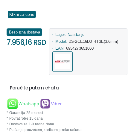
Klikni za cenu
Besplatna dostava
Lager:
Na stanju
7.956,16 RSD
Model:
DS-2CE16D0T-IT3E(3.6mm)
EAN:
6954273651060
Poručite putem chata
Whatsapp
Viber
* Garancija 25 meseci
* Povrat robe 15 dana
* Dostava za 1-3 radna dana
* Plaćanje pouzećem, karticom, preko računa