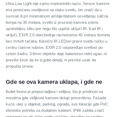
Ultra Low Light nije samo marketinški naziv. Senzor kamere
ima povećanu osetljivost na slabo svetlo, što znači da u
sumrak ili pri minimalnom ambijentalnom osvetljenju (ulična
lampa na 30 metara, svetlo iz prozora) kamera snima
upotrebljivu sliku pre nego što uopšte uključi IR. Kad IR i
uključi, EXIR 2.0 obezbeđuje ravnomerno 40 metara dometa
bez mrtvih tačaka. Klasični IR LEDovi prave svetlu tačku u
centru i tamne rubove, EXIR 2.0 raspoređuje svetlost po
celom kadru. 3.6mm objektiv daje balansiran vidni ugao: ni
previše širok da se izgube detalji, ni previše uzak da
propušta strane.
Gde se ova kamera uklapa, i gde ne
Bullet forma je prepoznatljiva i vidljiva, što je prednost na
mestima gde vidljivost kamere deluje preventivno. Fasada
kuće, ulaz u objekat, parking, ograda, sve lokacije gde PoC
eliminiše potrebu za dodatnim kablom. IP66 zaštita znači
otpornost na jak mlaz vode i prašinu, dovoljno za spoljnu