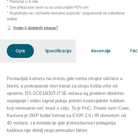
* Plaćanje u 6 rata
* Sve prikazane cene su sa uračunatim PDV-om
* Registrujte se i ostvarite dodatne popuste i pogodnosti na određene
artikle
Imate li dodatnih pitanja?
Opis
Specifikacija
Recenzije
FAQ
Postavljaš kameru na mestu gde nema strujne utičnice u
blizini, a prokopavati novi kanal za struju košta više od
opreme. DS-2CE16D0T-IT3E rešava taj problem direktno:
napajanje i video signal putuju jednim koaksijalnim kablom
koji verovatno već imaš u zidu. To je PoC, Power over Coax.
Kamera je 2MP bullet format sa EXIR 2.0 i IR dometom od
40 metara, za instalacije gde jednostavnost polaganja
kablova nije detalj nego presudan faktor.