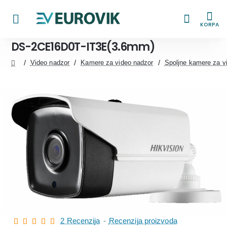
KORPA
DS-2CE16D0T-IT3E(3.6mm)
Video nadzor
Kamere za video nadzor
Spoljne kamere za v
home
2 Recenzija
-
Recenzija proizvoda