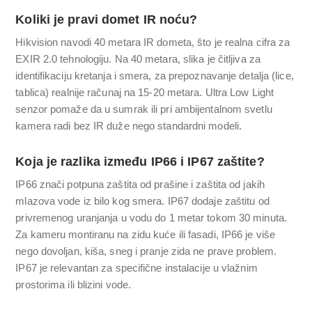
Koliki je pravi domet IR noću?
Hikvision navodi 40 metara IR dometa, što je realna cifra za
EXIR 2.0 tehnologiju. Na 40 metara, slika je čitljiva za
identifikaciju kretanja i smera, za prepoznavanje detalja (lice,
tablica) realnije računaj na 15-20 metara. Ultra Low Light
senzor pomaže da u sumrak ili pri ambijentalnom svetlu
kamera radi bez IR duže nego standardni modeli.
Koja je razlika između IP66 i IP67 zaštite?
IP66 znači potpuna zaštita od prašine i zaštita od jakih
mlazova vode iz bilo kog smera. IP67 dodaje zaštitu od
privremenog uranjanja u vodu do 1 metar tokom 30 minuta.
Za kameru montiranu na zidu kuće ili fasadi, IP66 je više
nego dovoljan, kiša, sneg i pranje zida ne prave problem.
IP67 je relevantan za specifične instalacije u vlažnim
prostorima ili blizini vode.