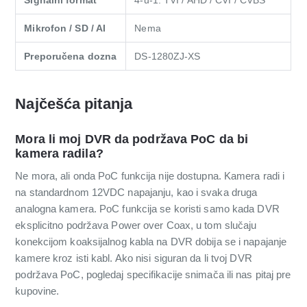
Signalni format
4-u-1: TVI / AHD / CVI / CVBS
Mikrofon / SD / AI
Nema
Preporučena dozna
DS-1280ZJ-XS
Najčešća pitanja
Mora li moj DVR da podržava PoC da bi
kamera radila?
Ne mora, ali onda PoC funkcija nije dostupna. Kamera radi i
na standardnom 12VDC napajanju, kao i svaka druga
analogna kamera. PoC funkcija se koristi samo kada DVR
eksplicitno podržava Power over Coax, u tom slučaju
konekcijom koaksijalnog kabla na DVR dobija se i napajanje
kamere kroz isti kabl. Ako nisi siguran da li tvoj DVR
podržava PoC, pogledaj specifikacije snimača ili nas pitaj pre
kupovine.