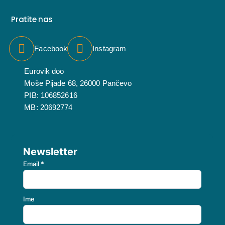
Pratite nas
Facebook
Instagram
Eurovik doo
Moše Pijade 68, 26000 Pančevo
PIB: 106852616
MB: 20692774