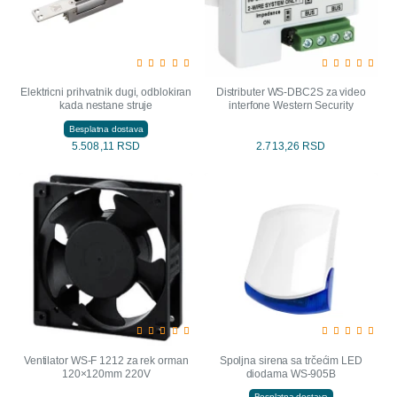
Elektricni prihvatnik dugi, odblokiran
Distributer WS-DBC2S za video
kada nestane struje
interfone Western Security
Besplatna dostava
5.508,11 RSD
2.713,26 RSD
Ventilator WS-F 1212 za rek orman
Spoljna sirena sa trčećim LED
120×120mm 220V
diodama WS-905B
Besplatna dostava