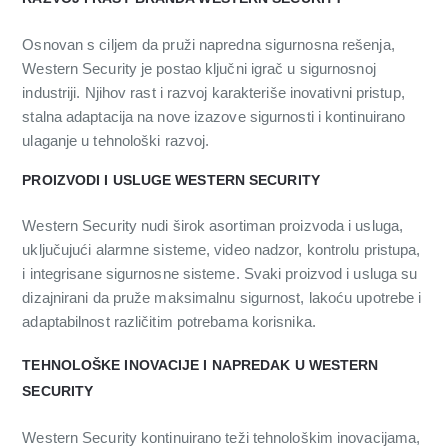
Osnovan s ciljem da pruži napredna sigurnosna rešenja,
Western Security je postao ključni igrač u sigurnosnoj
industriji. Njihov rast i razvoj karakteriše inovativni pristup,
stalna adaptacija na nove izazove sigurnosti i kontinuirano
ulaganje u tehnološki razvoj.
PROIZVODI I USLUGE WESTERN SECURITY
Western Security nudi širok asortiman proizvoda i usluga,
uključujući alarmne sisteme, video nadzor, kontrolu pristupa,
i integrisane sigurnosne sisteme. Svaki proizvod i usluga su
dizajnirani da pruže maksimalnu sigurnost, lakoću upotrebe i
adaptabilnost različitim potrebama korisnika.
TEHNOLOŠKE INOVACIJE I NAPREDAK U WESTERN
SECURITY
Western Security kontinuirano teži tehnološkim inovacijama,