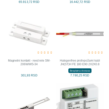
65.913,72 RSD
16.442,72 RSD
Magnetni kontakt - reed rele SM-
Halogenfree protivpožarni kabl
206W/WS-34
JH(ST)H FE 180 E90 2X2X0.8
Besplatna dostava
301,93 RSD
7.780,25 RSD