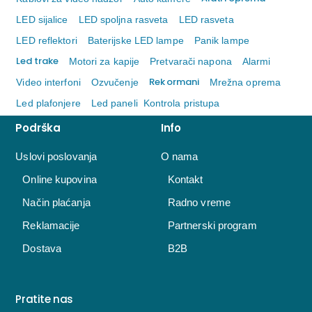
LED sijalice
LED spoljna rasveta
LED rasveta
LED reflektori
Baterijske LED lampe
Panik lampe
Led trake
Motori za kapije
Pretvarači napona
Alarmi
Rek ormani
Video interfoni
Ozvučenje
Mrežna oprema
Led plafonjere
Led paneli
Kontrola pristupa
Podrška
Info
Uslovi poslovanja
O nama
Online kupovina
Kontakt
Način plaćanja
Radno vreme
Reklamacije
Partnerski program
Dostava
B2B
Pratite nas