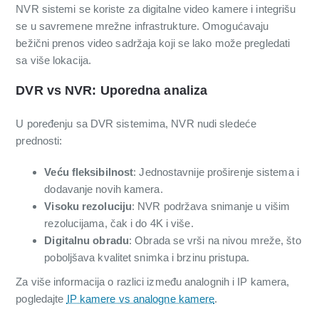
NVR sistemi se koriste za digitalne video kamere i integrišu
se u savremene mrežne infrastrukture. Omogućavaju
bežični prenos video sadržaja koji se lako može pregledati
sa više lokacija.
DVR vs NVR: Uporedna analiza
U poređenju sa DVR sistemima, NVR nudi sledeće
prednosti:
Veću fleksibilnost
: Jednostavnije proširenje sistema i
dodavanje novih kamera.
Visoku rezoluciju
: NVR podržava snimanje u višim
rezolucijama, čak i do 4K i više.
Digitalnu obradu
: Obrada se vrši na nivou mreže, što
poboljšava kvalitet snimka i brzinu pristupa.
Za više informacija o razlici između analognih i IP kamera,
pogledajte
IP kamere vs analogne kamere
.