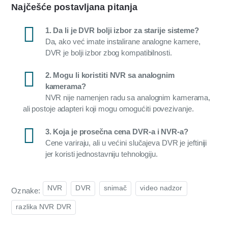
Najčešće postavljana pitanja
1. Da li je DVR bolji izbor za starije sisteme?
Da, ako već imate instalirane analogne kamere,
DVR je bolji izbor zbog kompatibilnosti.
2. Mogu li koristiti NVR sa analognim
kamerama?
NVR nije namenjen radu sa analognim kamerama,
ali postoje adapteri koji mogu omogućiti povezivanje.
3. Koja je prosečna cena DVR-a i NVR-a?
Cene variraju, ali u većini slučajeva DVR je jeftiniji
jer koristi jednostavniju tehnologiju.
NVR
DVR
snimač
video nadzor
Oznake:
razlika NVR DVR