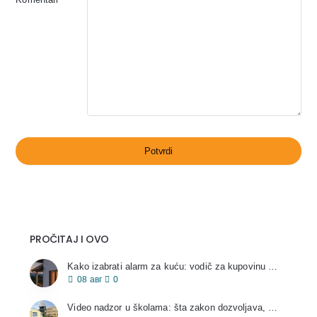
Potvrdi
PROČITAJ I OVO
Kako izabrati alarm za kuću: vodič za kupovinu 2026
08
авг
0
Video nadzor u školama: šta zakon dozvoljava, a šta ne