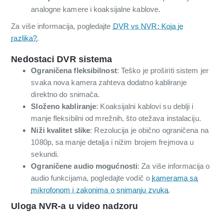
analogne kamere i koaksijalne kablove.
Za više informacija, pogledajte
DVR vs NVR: Koja je
razlika?
.
Nedostaci DVR sistema
Ograničena fleksibilnost
: Teško je proširiti sistem jer
svaka nova kamera zahteva dodatno kabliranje
direktno do snimača.
Složeno kabliranje
: Koaksijalni kablovi su deblji i
manje fleksibilni od mrežnih, što otežava instalaciju.
Niži kvalitet slike
: Rezolucija je obično ograničena na
1080p, sa manje detalja i nižim brojem frejmova u
sekundi.
Ograničene audio mogućnosti
: Za više informacija o
audio funkcijama, pogledajte vodič o
kamerama sa
mikrofonom i zakonima o snimanju zvuka
.
Uloga NVR-a u video nadzoru