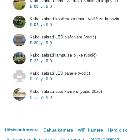
Kako izabrati trimer za travu: vodič za kupovinu 2026
09
јул
0
Kako izabrati kosilicu za travu: vodič za kupovinu 2026
04
јул
0
Kako izabrati LED plafonjere (vodič)
30
јун
0
Kako izabrati lampu za biljke (vodič)
22
јун
0
Kako izabrati LED panele (vodič)
18
јун
0
Kako izabrati auto kameru (vodič 2026)
13
јун
0
Hikvision kamere
Dahua kamere
WiFi kamere
Hard disk
Alati i oprema
Kablovi za video nadzor
Auto kamere