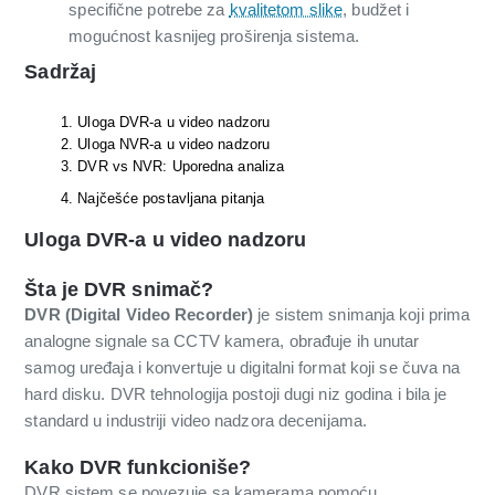
specifične potrebe za
kvalitetom slike
, budžet i
mogućnost kasnijeg proširenja sistema.
Sadržaj
Uloga DVR-a u video nadzoru
Uloga NVR-a u video nadzoru
DVR vs NVR: Uporedna analiza
Najčešće postavljana pitanja
Uloga DVR-a u video nadzoru
Šta je DVR snimač?
DVR (Digital Video Recorder)
je sistem snimanja koji prima
analogne signale sa CCTV kamera, obrađuje ih unutar
samog uređaja i konvertuje u digitalni format koji se čuva na
hard disku. DVR tehnologija postoji dugi niz godina i bila je
standard u industriji video nadzora decenijama.
Kako DVR funkcioniše?
DVR sistem se povezuje sa kamerama pomoću