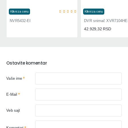
Klikni za cenu
Klikni za cenu
NVR5432-EI
42.929,32 RSD
Ostavite komentar
Vaše ime
E-Mail
Veb sajt
Komentari