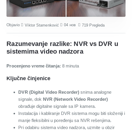
Objavio
04
нов
Viktor Stamenković
719 Pregleda
Razumevanje razlike: NVR vs DVR u
sistemima video nadzora
Procenjeno vreme čitanja:
8 minuta
Ključne činjenice
DVR (Digital Video Recorder)
snima analogne
signale, dok
NVR (Network Video Recorder)
obrađuje digitalne signale sa IP kamera.
Instalacija i kabliranje DVR sistema mogu biti složeniji i
manje fleksibilni u poređenju sa NVR rešenjima.
Pri odabiru sistema video nadzora, uzmite u obzir