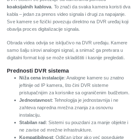
koaksijalnih kablova
. To znači da svaka kamera koristi dva
kabla – jedan za prenos video signala i drugi za napajanje.
Sve kamere se fizički povezuju direktno na DVR uređaj koji
obavlja proces digitalizacije signala.
Obrada videa odvija se isključivo na DVR uređaju. Kamere
samo šalju sirovi analogni signal, a snimač ga pretvara u
digitalni format koji se može skladištiti i kasnije pregledati.
Prednosti DVR sistema
Niža cena instalacije
: Analogne kamere su znatno
jeftinije od IP kamera, što čini DVR sisteme
pristupačnijim za korisnike sa ograničenim budžetom.
Jednostavnost
: Tehnologija je jednostavnija i ne
zahteva napredna mrežna znanja za osnovnu
instalaciju.
Stabilan rad
: Sistemi su pouzdani za manje objekte i
ne zavise od mrežne infrastrukture.
Kompatibilnost
: Odličan izbor ako već posedujete