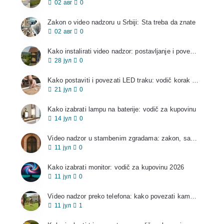
02
авг
0
Zakon o video nadzoru u Srbiji: Šta treba da znate
02
авг
0
Kako instalirati video nadzor: postavljanje i povezivanje kamera
28
јул
0
Kako postaviti i povezati LED traku: vodič korak po korak
21
јул
0
Kako izabrati lampu na baterije: vodič za kupovinu
14
јул
0
Video nadzor u stambenim zgradama: zakon, saglasnost i pravila
11
јул
0
Kako izabrati monitor: vodič za kupovinu 2026
11
јул
0
Video nadzor preko telefona: kako povezati kameru i gledati sa mobilnog
11
јул
1