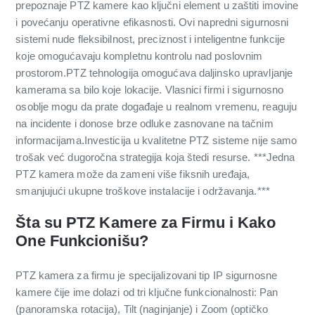
prepoznaje PTZ kamere kao ključni element u zaštiti imovine
i povećanju operativne efikasnosti. Ovi napredni sigurnosni
sistemi nude fleksibilnost, preciznost i inteligentne funkcije
koje omogućavaju kompletnu kontrolu nad poslovnim
prostorom.PTZ tehnologija omogućava daljinsko upravljanje
kamerama sa bilo koje lokacije. Vlasnici firmi i sigurnosno
osoblje mogu da prate događaje u realnom vremenu, reaguju
na incidente i donose brze odluke zasnovane na tačnim
informacijama.Investicija u kvalitetne PTZ sisteme nije samo
trošak već dugoročna strategija koja štedi resurse. ***Jedna
PTZ kamera može da zameni više fiksnih uređaja,
smanjujući ukupne troškove instalacije i održavanja.***
Šta su PTZ Kamere za Firmu i Kako
One Funkcionišu?
PTZ kamera za firmu je specijalizovani tip IP sigurnosne
kamere čije ime dolazi od tri ključne funkcionalnosti: Pan
(panoramska rotacija), Tilt (naginjanje) i Zoom (optičko