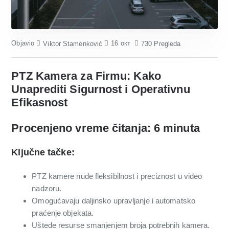
Objavio
16
окт
Viktor Stamenković
730 Pregleda
PTZ Kamera za Firmu: Kako
Unaprediti Sigurnost i Operativnu
Efikasnost
Procenjeno vreme čitanja: 6 minuta
Ključne tačke:
PTZ kamere nude fleksibilnost i preciznost u video
nadzoru.
Omogućavaju daljinsko upravljanje i automatsko
praćenje objekata.
Uštede resurse smanjenjem broja potrebnih kamera.