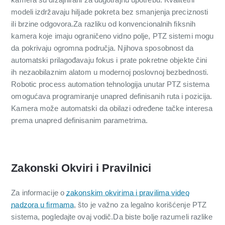
modeli izdržavaju hiljade pokreta bez smanjenja preciznosti
ili brzine odgovora.Za razliku od konvencionalnih fiksnih
kamera koje imaju ograničeno vidno polje, PTZ sistemi mogu
da pokrivaju ogromna područja. Njihova sposobnost da
automatski prilagođavaju fokus i prate pokretne objekte čini
ih nezaobilaznim alatom u modernoj poslovnoj bezbednosti.
Robotic process automation tehnologija unutar PTZ sistema
omogućava programiranje unapred definisanih ruta i pozicija.
Kamera može automatski da obilazi određene tačke interesa
prema unapred definisanim parametrima.
Zakonski Okviri i Pravilnici
Za informacije o
zakonskim okvirima i pravilima video
nadzora u firmama
, što je važno za legalno korišćenje PTZ
sistema, pogledajte ovaj vodič.Da biste bolje razumeli razlike