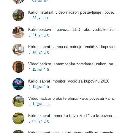
02
авг
0
Kako instalirati video nadzor: postavljanje i povezivanje kamera
28
јул
0
Kako postaviti i povezati LED traku: vodič korak po korak
21
јул
0
Kako izabrati lampu na baterije: vodič za kupovinu
14
јул
0
Video nadzor u stambenim zgradama: zakon, saglasnost i pravila
11
јул
0
Kako izabrati monitor: vodič za kupovinu 2026
11
јул
0
Video nadzor preko telefona: kako povezati kameru i gledati sa mobilnog
11
јул
1
Kako izabrati trimer za travu: vodič za kupovinu 2026
09
јул
0
Kako izabrati kosilicu za travu: vodič za kupovinu 2026