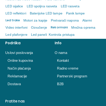
LED sijalice
LED spoljna rasveta
LED rasveta
LED reflektori
Baterijske LED lampe
Panik lampe
Led trake
Motori za kapije
Pretvarači napona
Alarmi
Rek ormani
Video interfoni
Ozvučenje
Mrežna oprema
Led plafonjere
Led paneli
Kontrola pristupa
Podrška
Info
Uslovi poslovanja
O nama
Online kupovina
Kontakt
Način plaćanja
Radno vreme
Reklamacije
Partnerski program
Dostava
B2B
Pratite nas