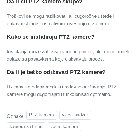
Da li su PTZ kamere skupe?
Troškovi se mogu razlikovati, ali dugoročne uštede i
efikasnost čine ih isplativom investicijom za firmu.
Kako se instaliraju PTZ kamere?
Instalacija može zahtevati stručnu pomoć, ali mnogi modeli
dolaze sa postavkama koje olakšavaju proces.
Da li je teško održavati PTZ kamere?
Uz pravilan odabir modela i redovno održavanje, PTZ
kamere mogu dugo trajati i funkcionisati optimalno.
PTZ kamera
video nadzor
Oznake:
kamera za firmu
zoom kamera