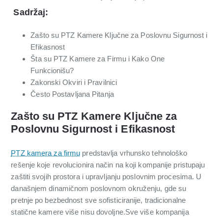
Sadržaj:
Zašto su PTZ Kamere Ključne za Poslovnu Sigurnost i
Efikasnost
Šta su PTZ Kamere za Firmu i Kako One
Funkcionišu?
Zakonski Okviri i Pravilnici
Često Postavljana Pitanja
Zašto su PTZ Kamere Ključne za
Poslovnu Sigurnost i Efikasnost
PTZ kamera za firmu
predstavlja vrhunsko tehnološko
rešenje koje revolucionira način na koji kompanije pristupaju
zaštiti svojih prostora i upravljanju poslovnim procesima. U
današnjem dinamičnom poslovnom okruženju, gde su
pretnje po bezbednost sve sofisticiranije, tradicionalne
statične kamere više nisu dovoljne.Sve više kompanija