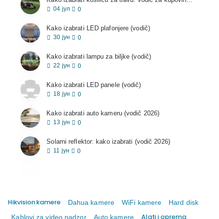
04
јул
0
Kako izabrati LED plafonjere (vodič)
30
јун
0
Kako izabrati lampu za biljke (vodič)
22
јун
0
Kako izabrati LED panele (vodič)
18
јун
0
Kako izabrati auto kameru (vodič 2026)
13
јун
0
Solarni reflektor: kako izabrati (vodič 2026)
11
јун
0
Hikvision kamere
Dahua kamere
WiFi kamere
Hard disk
Alati i oprema
Kablovi za video nadzor
Auto kamere