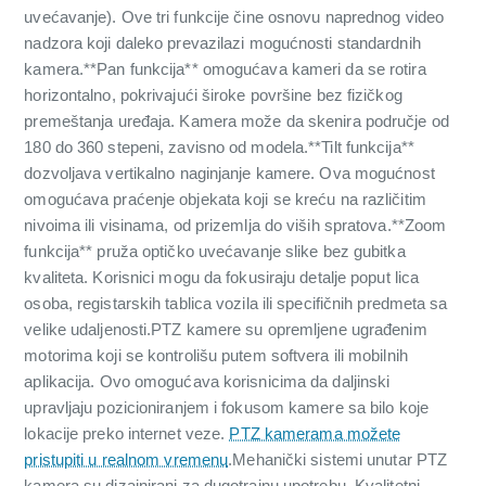
uvećavanje). Ove tri funkcije čine osnovu naprednog video
nadzora koji daleko prevazilazi mogućnosti standardnih
kamera.**Pan funkcija** omogućava kameri da se rotira
horizontalno, pokrivajući široke površine bez fizičkog
premeštanja uređaja. Kamera može da skenira područje od
180 do 360 stepeni, zavisno od modela.**Tilt funkcija**
dozvoljava vertikalno naginjanje kamere. Ova mogućnost
omogućava praćenje objekata koji se kreću na različitim
nivoima ili visinama, od prizemlja do viših spratova.**Zoom
funkcija** pruža optičko uvećavanje slike bez gubitka
kvaliteta. Korisnici mogu da fokusiraju detalje poput lica
osoba, registarskih tablica vozila ili specifičnih predmeta sa
velike udaljenosti.PTZ kamere su opremljene ugrađenim
motorima koji se kontrolišu putem softvera ili mobilnih
aplikacija. Ovo omogućava korisnicima da daljinski
upravljaju pozicioniranjem i fokusom kamere sa bilo koje
lokacije preko internet veze.
PTZ kamerama možete
pristupiti u realnom vremenu
.Mehanički sistemi unutar PTZ
kamera su dizajnirani za dugotrajnu upotrebu. Kvalitetni