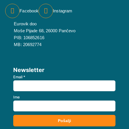
Facebook
Instagram
Eurovik doo
Moše Pijade 68, 26000 Pančevo
PIB: 106852616
MB: 20692774