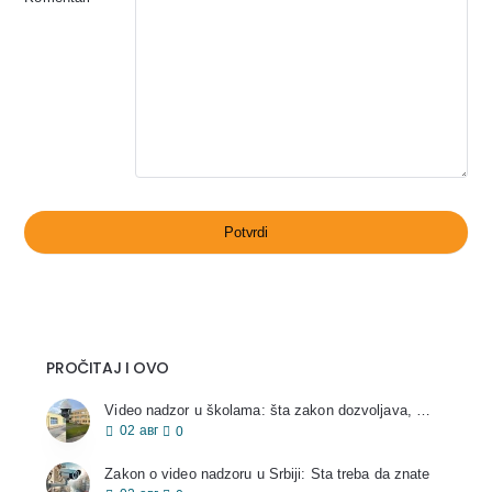
Potvrdi
PROČITAJ I OVO
Video nadzor u školama: šta zakon dozvoljava, a šta ne
02
авг
0
Zakon o video nadzoru u Srbiji: Šta treba da znate