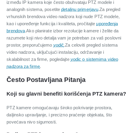
između IP kamera koje često obuhvataju PTZ modele i
analognih sistema, posetite
detaljnu primerjavu
.Za pregled
vrhunskih brendova video nadzora koji nude PTZ modele,
kao i upoređenje funkcija i kvaliteta, pročitajte
upoređenja
brendova
.Ako planirate izbor rezolucije kamere i želite da
razumete koji nivo detalja vam je potreban za vaš poslovni
prostor, preporučujemo
vodič
.Za celoviti pregled sistema
video nadzora, uključujući instalaciju, održavanje i
skalabilnost za firme, pogledajte
vodic o sistemima video
nadzora za firme
.
Često Postavljana Pitanja
Koji su glavni benefiti korišćenja PTZ kamera?
PTZ kamere omogućavaju široko pokrivanje prostora,
daljinsko upravljanje, i precizno praćenje objekata, što
povećava nivo sigurnosti.