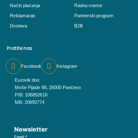
Način plaćanja
Radno vreme
Reklamacije
Partnerski program
Dostava
B2B
Pratite nas
Facebook
Instagram
Eurovik doo
Moše Pijade 68, 26000 Pančevo
PIB: 106852616
MB: 20692774