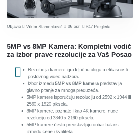
Objavio
06
окт
Viktor Stamenković
647 Pregleda
5MP vs 8MP Kamera: Kompletni vodič
za izbor prave rezolucije za Vaš Posao
Rezolucija kamere igra ključnu ulogu u efikasnosti
poslovnog video nadzora.
Izbor između
5MP vs 8MP kamera
predstavlja
glavno pitanje za mnoga preduzeća.
5MP kamere isporučuju rezoluciju od 2592 x 1944 ili
2560 x 1920 piksela.
8MP kamere, poznate i kao 4K kamere, nude
rezoluciju od 3840 x 2160 piksela.
5MP kamere često predstavljaju dobar balans
između cene i kvaliteta.