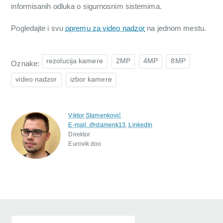
informisanih odluka o sigurnosnim sistemima.
Pogledajte i svu
opremu za video nadzor
na jednom mestu.
rezolucija kamere
2MP
4MP
8MP
Oznake:
video nadzor
izbor kamere
Viktor Stamenković
E-mail,
@stamenk13
,
LinkedIn
Direktor
Eurovik doo