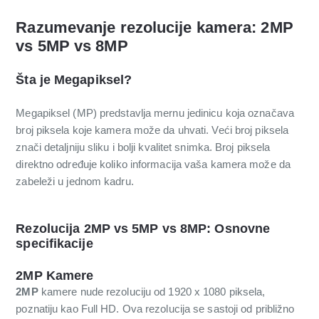
Razumevanje rezolucije kamera: 2MP
vs 5MP vs 8MP
Šta je Megapiksel?
Megapiksel (MP) predstavlja mernu jedinicu koja označava
broj piksela koje kamera može da uhvati. Veći broj piksela
znači detaljniju sliku i bolji kvalitet snimka. Broj piksela
direktno određuje koliko informacija vaša kamera može da
zabeleži u jednom kadru.
Rezolucija
2MP vs 5MP vs 8MP
: Osnovne
specifikacije
2MP Kamere
2MP
kamere nude rezoluciju od 1920 x 1080 piksela,
poznatiju kao Full HD. Ova rezolucija se sastoji od približno