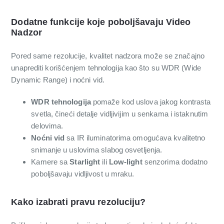
Dodatne funkcije koje poboljšavaju Video
Nadzor
Pored same rezolucije, kvalitet nadzora može se značajno
unaprediti korišćenjem tehnologija kao što su WDR (Wide
Dynamic Range) i noćni vid.
WDR tehnologija
pomaže kod uslova jakog kontrasta
svetla, čineći detalje vidljivijim u senkama i istaknutim
delovima.
Noćni vid
sa IR iluminatorima omogućava kvalitetno
snimanje u uslovima slabog osvetljenja.
Kamere sa
Starlight
ili
Low-light
senzorima dodatno
poboljšavaju vidljivost u mraku.
Kako izabrati pravu rezoluciju?