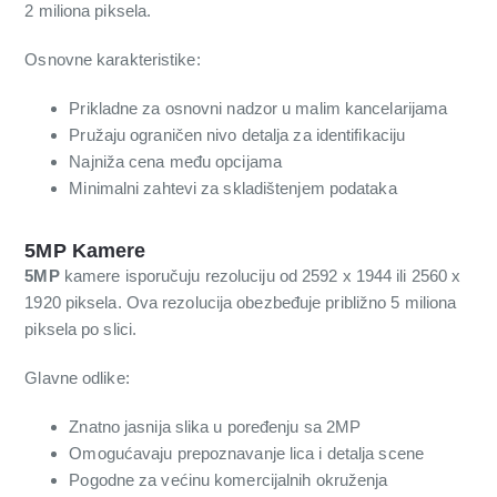
2 miliona piksela.
Osnovne karakteristike:
Prikladne za osnovni nadzor u malim kancelarijama
Pružaju ograničen nivo detalja za identifikaciju
Najniža cena među opcijama
Minimalni zahtevi za skladištenjem podataka
5MP Kamere
5MP
kamere isporučuju rezoluciju od 2592 x 1944 ili 2560 x
1920 piksela. Ova rezolucija obezbeđuje približno 5 miliona
piksela po slici.
Glavne odlike:
Znatno jasnija slika u poređenju sa 2MP
Omogućavaju prepoznavanje lica i detalja scene
Pogodne za većinu komercijalnih okruženja