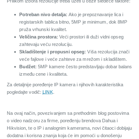
Prilikom izbora rezolucije treba uzeti u obzir sledeće faktore:
Potreban nivo detalja:
Ako je prepoznavanje lica i
registarskih tablica bitno, 5MP je minimum, dok 8MP
pruža vrhunski kvalitet.
Veličina prostora:
Veći prostori ili duži vidni opseg
zahtevaju veću rezoluciju.
Skladištenje i propusni opseg:
Viša rezolucija znači
veće fajlove i veće zahteve za mrežom i skladištem.
Budžet:
5MP kamere često predstavljaju dobar balans
između cene i kvaliteta.
Za detaljnije poređenje IP kamera i njihovih karakteristika
pogledajte vodič:
LINK
.
Na ovaj način, povezivanjem sa prethodnim blog postovima
o video nadzoru za firme, poređenju brendova Dahua i
Hikvision, te o IP i analognim kamerama, novi čitaoci dobijaju
dodatna i korisna znanja koja će im pomoći u donošenju