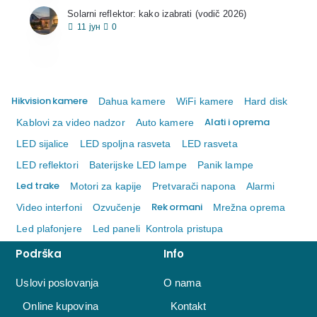
Solarni reflektor: kako izabrati (vodič 2026)
11
јун
0
Hikvision kamere
Dahua kamere
WiFi kamere
Hard disk
Alati i oprema
Kablovi za video nadzor
Auto kamere
LED sijalice
LED spoljna rasveta
LED rasveta
LED reflektori
Baterijske LED lampe
Panik lampe
Led trake
Motori za kapije
Pretvarači napona
Alarmi
Rek ormani
Video interfoni
Ozvučenje
Mrežna oprema
Led plafonjere
Led paneli
Kontrola pristupa
Podrška
Info
Uslovi poslovanja
O nama
Online kupovina
Kontakt