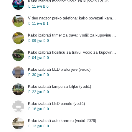
Kako izabrati monitor: vodič za kupovinu 2026
11
јул
0
Video nadzor preko telefona: kako povezati kameru i gledati sa mobilnog
11
јул
1
Kako izabrati trimer za travu: vodič za kupovinu 2026
09
јул
0
Kako izabrati kosilicu za travu: vodič za kupovinu 2026
04
јул
0
Kako izabrati LED plafonjere (vodič)
30
јун
0
Kako izabrati lampu za biljke (vodič)
22
јун
0
Kako izabrati LED panele (vodič)
18
јун
0
Kako izabrati auto kameru (vodič 2026)
13
јун
0