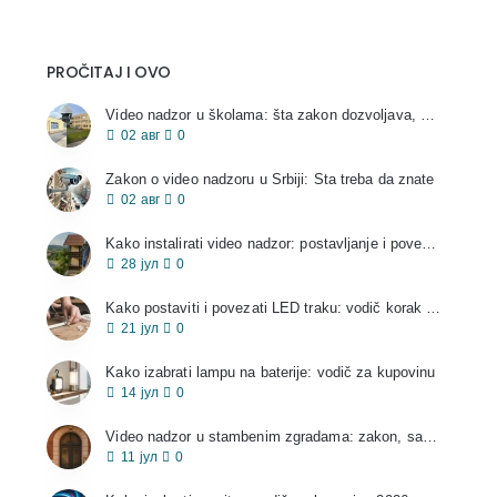
PROČITAJ I OVO
Video nadzor u školama: šta zakon dozvoljava, a šta ne
02
авг
0
Zakon o video nadzoru u Srbiji: Šta treba da znate
02
авг
0
Kako instalirati video nadzor: postavljanje i povezivanje kamera
28
јул
0
Kako postaviti i povezati LED traku: vodič korak po korak
21
јул
0
Kako izabrati lampu na baterije: vodič za kupovinu
14
јул
0
Video nadzor u stambenim zgradama: zakon, saglasnost i pravila
11
јул
0