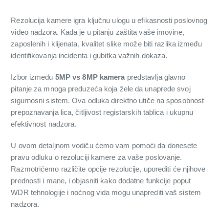
Rezolucija kamere igra ključnu ulogu u efikasnosti poslovnog
video nadzora. Kada je u pitanju zaštita vaše imovine,
zaposlenih i klijenata, kvalitet slike može biti razlika između
identifikovanja incidenta i gubitka važnih dokaza.
Izbor između
5MP vs 8MP kamera
predstavlja glavno
pitanje za mnoga preduzeća koja žele da unaprede svoj
sigurnosni sistem. Ova odluka direktno utiče na sposobnost
prepoznavanja lica, čitljivost registarskih tablica i ukupnu
efektivnost nadzora.
U ovom detaljnom vodiču ćemo vam pomoći da donesete
pravu odluku o rezoluciji kamere za vaše poslovanje.
Razmotrićemo različite opcije rezolucije, uporediti će njihove
prednosti i mane, i objasniti kako dodatne funkcije poput
WDR tehnologije i noćnog vida mogu unaprediti vaš sistem
nadzora.