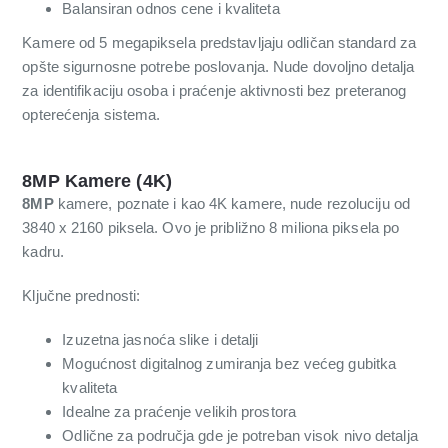
Balansiran odnos cene i kvaliteta
Kamere od 5 megapiksela predstavljaju odličan standard za
opšte sigurnosne potrebe poslovanja. Nude dovoljno detalja
za identifikaciju osoba i praćenje aktivnosti bez preteranog
opterećenja sistema.
8MP Kamere (4K)
8MP
kamere, poznate i kao 4K kamere, nude rezoluciju od
3840 x 2160 piksela. Ovo je približno 8 miliona piksela po
kadru.
Ključne prednosti:
Izuzetna jasnoća slike i detalji
Mogućnost digitalnog zumiranja bez većeg gubitka
kvaliteta
Idealne za praćenje velikih prostora
Odlične za područja gde je potreban visok nivo detalja