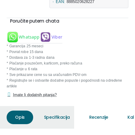
EAN:
8885020628227
Poručite putem chata
Whatsapp
Viber
* Garancija 25 meseci
* Povrat robe 15 dana
* Dostava za 1-3 radna dana
* Plaćanje pouzećem, karticom, preko računa
* Plaćanje u 6 rata
* Sve prikazane cene su sa uračunatim PDV-om
* Registrujte se i ostvarite dodatne popuste i pogodnosti na određene
artikle
Imate li dodatnih pitanja?
Opis
Specifikacija
Recenzije
Kal