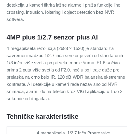
detekcija u kameri filtrira lažne alarme i pruža funkcije line
crossing, intrusion, loitering i object detection bez NVR
softvera.
4MP plus 1/2.7 senzor plus AI
4 megapiksela rezolucija (2688 × 1520) je standard za
savremeni nadzor. 1/2.7 inča senzor je veći od standardnih
1/3 inča, više svetla po pikselu, manje šuma. F1.6 sočivo
prima 2 puta više svetla od F2.0, noć u boji traje duže pre
prelaska na crno belo IR. 120 dB WDR balansira ekstremne
kontraste. AI detekcije u kameri rade nezavisno od NVR
snimača, alarmi idu na telefon kroz VIGI aplikaciju u 1 do 2
sekunde od događaja.
Tehničke karakteristike
4 megapiksela, 1/2.7 inča Progressive