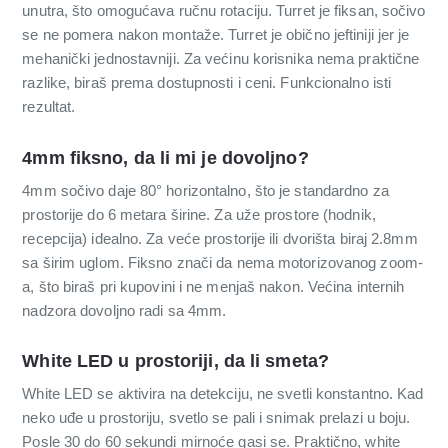
unutra, što omogućava ručnu rotaciju. Turret je fiksan, sočivo
se ne pomera nakon montaže. Turret je obično jeftiniji jer je
mehanički jednostavniji. Za većinu korisnika nema praktične
razlike, biraš prema dostupnosti i ceni. Funkcionalno isti
rezultat.
4mm fiksno, da li mi je dovoljno?
4mm sočivo daje 80° horizontalno, što je standardno za
prostorije do 6 metara širine. Za uže prostore (hodnik,
recepcija) idealno. Za veće prostorije ili dvorišta biraj 2.8mm
sa širim uglom. Fiksno znači da nema motorizovanog zoom-
a, što biraš pri kupovini i ne menjaš nakon. Većina internih
nadzora dovoljno radi sa 4mm.
White LED u prostoriji, da li smeta?
White LED se aktivira na detekciju, ne svetli konstantno. Kad
neko uđe u prostoriju, svetlo se pali i snimak prelazi u boju.
Posle 30 do 60 sekundi mirnoće gasi se. Praktično, white