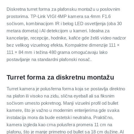
Diskretna turret forma za plafonsku montažu u poslovnim
prostorima. TP-Link VIGI 4MP kamera sa 4mm F1.6
sočivom, kombinacijom IR i belog LED osvetljenja (oba 30
metara dometa) i AI detekcijom u kameri. Idealna za
kancelarije, recepcije, hodnike, kafiće gde želiš video nadzor
bez velikog vizuelnog efekta. Kompaktne dimenzije 111 ×
111 × 84 mm i težina 480 grama omogućavaju lako
postavljanje na standardni plafonski nosač.
Turret forma za diskretnu montažu
Turret kamera je polusferna forma koja se postavlja direktno
na plafon ili visoko na zidu, slična eyeball ali sa fiksnim
sočivom umesto pokretnog. Manji vizuelni profil od bullet
kamere, što je važno u modernim enterijerima gde svaka
instalacija mora da bude estetski neutralna. Praktično,
kamera izgleda kao crna polusfera promera 11 cm na
plafonu, što je manje primetno od bullet sa 18 cm dužine. AI