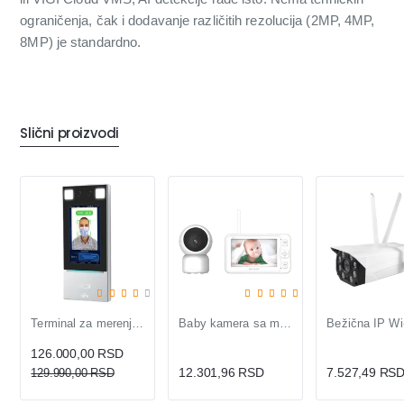
ograničenja, čak i dodavanje različitih rezolucija (2MP, 4MP,
8MP) je standardno.
Slični proizvodi
-3%
Terminal za merenje temperature, detekciju lica
Baby kamera sa monitorom KBM-308 — 1080p Full HD
126.000,00 RSD
12.301,96 RSD
7.527,49 RS
129.990,00 RSD