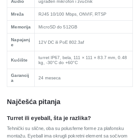
Audio
ugrađen mikrofon i zvučnik
Mreža
RJ45 10/100 Mbps, ONVIF, RTSP
Memorija
MicroSD do 512GB
Napajanj
12V DC ili PoE 802.3af
e
turret IP67, bela, 111 × 111 × 83.7 mm, 0.48
Kućište
kg, -30°C do +60°C
Garancij
24 meseca
a
Najčešća pitanja
Turret ili eyeball, šta je razlika?
Tehnički su slične, oba su polusferne forme za plafonsku
montažu. Eyeball ima okrugli pokretni element sa sočivom