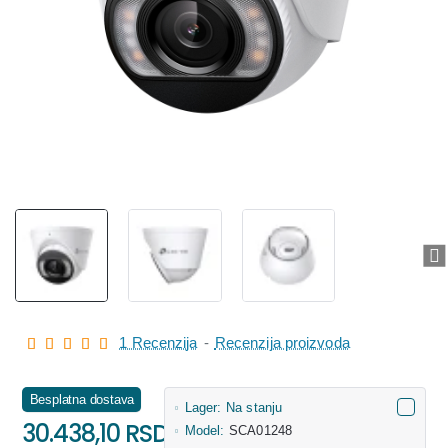
1 Recenzija
-
Recenzija proizvoda
Besplatna dostava
Lager:
Na stanju
30.438,10 RSD
Model:
SCA01248