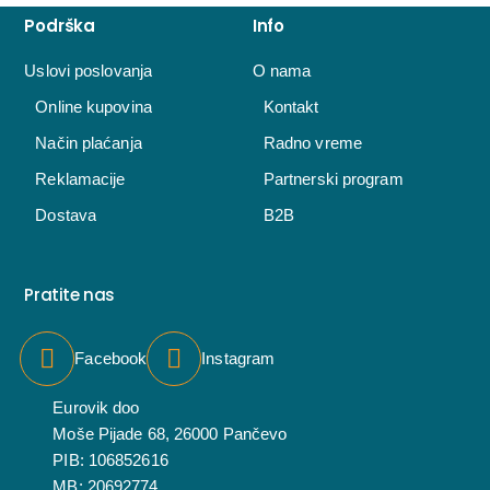
Podrška
Info
Uslovi poslovanja
O nama
Online kupovina
Kontakt
Način plaćanja
Radno vreme
Reklamacije
Partnerski program
Dostava
B2B
Pratite nas
Facebook
Instagram
Eurovik doo
Moše Pijade 68, 26000 Pančevo
PIB: 106852616
MB: 20692774