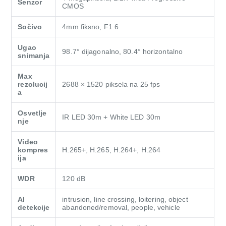
Senzor
CMOS
Sočivo
4mm fiksno, F1.6
Ugao
98.7° dijagonalno, 80.4° horizontalno
snimanja
Max
rezolucij
2688 × 1520 piksela na 25 fps
a
Osvetlje
IR LED 30m + White LED 30m
nje
Video
kompres
H.265+, H.265, H.264+, H.264
ija
WDR
120 dB
AI
intrusion, line crossing, loitering, object
detekcije
abandoned/removal, people, vehicle