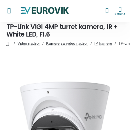
KORPA
TP-Link VIGI 4MP turret kamera, IR +
White LED, F1.6
Video nadzor
Kamere za video nadzor
IP kamere
TP-Lin
home