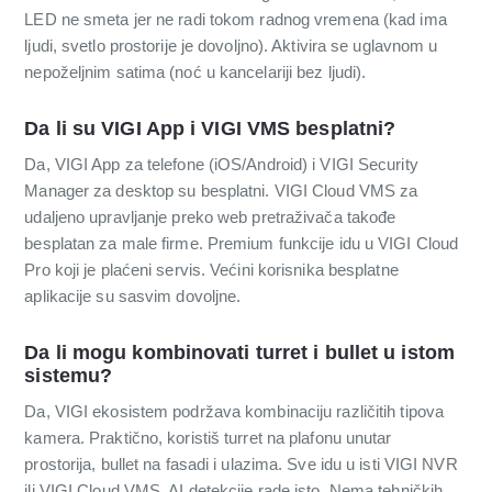
LED ne smeta jer ne radi tokom radnog vremena (kad ima
ljudi, svetlo prostorije je dovoljno). Aktivira se uglavnom u
nepoželjnim satima (noć u kancelariji bez ljudi).
Da li su VIGI App i VIGI VMS besplatni?
Da, VIGI App za telefone (iOS/Android) i VIGI Security
Manager za desktop su besplatni. VIGI Cloud VMS za
udaljeno upravljanje preko web pretraživača takođe
besplatan za male firme. Premium funkcije idu u VIGI Cloud
Pro koji je plaćeni servis. Većini korisnika besplatne
aplikacije su sasvim dovoljne.
Da li mogu kombinovati turret i bullet u istom
sistemu?
Da, VIGI ekosistem podržava kombinaciju različitih tipova
kamera. Praktično, koristiš turret na plafonu unutar
prostorija, bullet na fasadi i ulazima. Sve idu u isti VIGI NVR
ili VIGI Cloud VMS, AI detekcije rade isto. Nema tehničkih