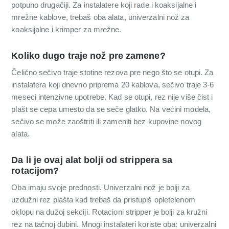
potpuno drugačiji. Za instalatere koji rade i koaksijalne i
mrežne kablove, trebaš oba alata, univerzalni nož za
koaksijalne i krimper za mrežne.
Koliko dugo traje nož pre zamene?
Čelično sečivo traje stotine rezova pre nego što se otupi. Za
instalatera koji dnevno priprema 20 kablova, sečivo traje 3-6
meseci intenzivne upotrebe. Kad se otupi, rez nije više čist i
plašt se cepa umesto da se seče glatko. Na većini modela,
sečivo se može zaoštriti ili zameniti bez kupovine novog
alata.
Da li je ovaj alat bolji od strippera sa
rotacijom?
Oba imaju svoje prednosti. Univerzalni nož je bolji za
uzdužni rez plašta kad trebaš da pristupiš opletelenom
oklopu na dužoj sekciji. Rotacioni stripper je bolji za kružni
rez na tačnoj dubini. Mnogi instalateri koriste oba: univerzalni