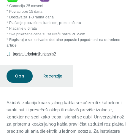
* Garancija 25 meseci
* Povrat robe 15 dana
* Dostava za 1-3 radna dana
* Plaćanje pouzećem, karticom, preko računa
* Plaćanje u 6 rata
* Sve prikazane cene su sa uračunatim PDV-om
* Registrujte se i ostvarite dodatne popuste i pogodnosti na određene
artikle
Imate li dodatnih pitanja?
Opis
Recenzije
Skidaš izolaciju koaksijalnog kabla sekačem ili skalpelom i
svaki put ili presečeš oklop ili ostaviš previše izolacije,
konektor ne sedi kako treba i signal se gubi. Univerzalni nož
za pripremu koaksijalnog kabla pravi čist uzdužni rez plašta i
precizno uklanja dielektrik u jednom potezu. Za instalatere