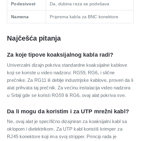
Podesivost
Da, dubina reza se podešava
Namena
Priprema kabla za BNC konektore
Najčešća pitanja
Za koje tipove koaksijalnog kabla radi?
Univerzalni dizajn pokriva standardne koaksijalne kablove
koji se koriste u video nadzoru: RG59, RG6, i slične
prečnike. Za RG11 ili deblje industrijske kablove, proveri da li
alat prihvata taj prečnik. Za većinu instalacija video nadzora
u Srbiji gde se koristi RG59 ili RG6, ovaj alat pokriva sve.
Da li mogu da koristim i za UTP mrežni kabl?
Ne, ovaj alat je specifično dizajniran za koaksijalni kabl sa
oklopom i dielektrikom. Za UTP kabl koristiš krimper za
RJ45 konektore koji ima svoj stripper. Princip rada je