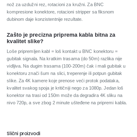
nož za uzdužni rez, rotacioni za kružni. Za BNC
kompresione konektore, rotacioni stripper sa fiksnom
dubinom daje konzistentnije rezultate.
Zašto je precizna priprema kabla bitna za
kvalitet slike?
Loše pripremljen kabl = loš kontakt u BNC konektoru =
gubitak signala. Na kratkim trasama (do 50m) razlika nije
vidljiva. Na dugim trasama (100-200m) čak i mali gubitak u
konektoru znači šum na slici, treperenje ili potpun gubitak
slike. Za 4K kamere koje prenose veći protok podataka,
kvalitet svakog spoja je kritičniji nego za 1080p. Jedan loš
konektor na trasi od 150m može da degradira 4K sliku na
nivo 720p, a sve zbog 2 minute ušteđene na pripremi kabla.
Slični proizvodi