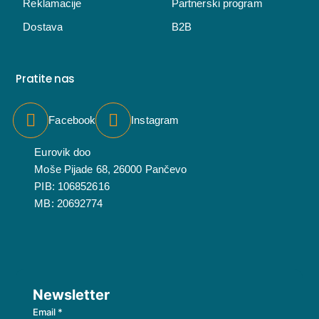
Reklamacije
Partnerski program
Dostava
B2B
Pratite nas
Facebook
Instagram
Eurovik doo
Moše Pijade 68, 26000 Pančevo
PIB: 106852616
MB: 20692774