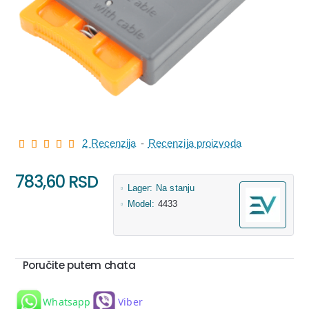
2 Recenzija
-
Recenzija proizvoda
783,60 RSD
Lager:
Na stanju
Model:
4433
Poručite putem chata
Whatsapp
Viber