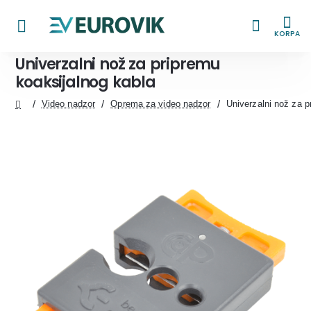
KORPA
Univerzalni nož za pripremu
koaksijalnog kabla
Video nadzor
Oprema za video nadzor
Univerzalni nož za p
home