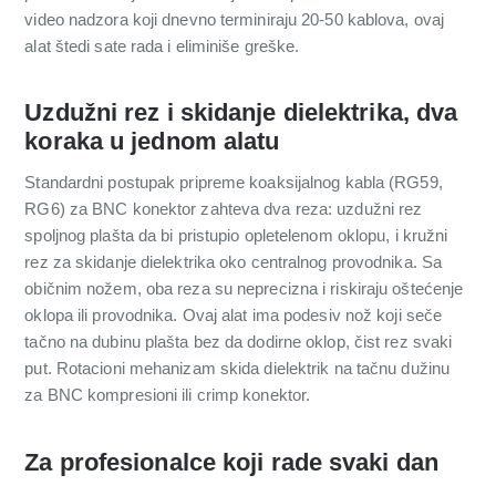
video nadzora koji dnevno terminiraju 20-50 kablova, ovaj
alat štedi sate rada i eliminiše greške.
Uzdužni rez i skidanje dielektrika, dva
koraka u jednom alatu
Standardni postupak pripreme koaksijalnog kabla (RG59,
RG6) za BNC konektor zahteva dva reza: uzdužni rez
spoljnog plašta da bi pristupio opletelenom oklopu, i kružni
rez za skidanje dielektrika oko centralnog provodnika. Sa
običnim nožem, oba reza su neprecizna i riskiraju oštećenje
oklopa ili provodnika. Ovaj alat ima podesiv nož koji seče
tačno na dubinu plašta bez da dodirne oklop, čist rez svaki
put. Rotacioni mehanizam skida dielektrik na tačnu dužinu
za BNC kompresioni ili crimp konektor.
Za profesionalce koji rade svaki dan