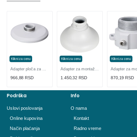
Klikni za cenu
Klikni za cenu
Klikni za cenu
Adapter ploča za montažu kamere PFA101
Adapter za montažu eyeball i dome modela PFA106
966,88 RSD
1.450,32 RSD
870,19 RSD
Podrška
Info
Uslovi poslovanja
O nama
Online kupovina
Kontakt
Način plaćanja
Radno vreme