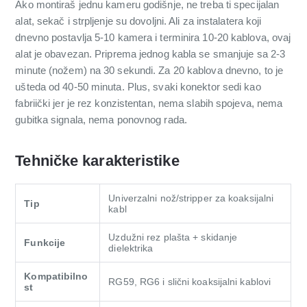
Ako montiraš jednu kameru godišnje, ne treba ti specijalan
alat, sekač i strpljenje su dovoljni. Ali za instalatera koji
dnevno postavlja 5-10 kamera i terminira 10-20 kablova, ovaj
alat je obavezan. Priprema jednog kabla se smanjuje sa 2-3
minute (nožem) na 30 sekundi. Za 20 kablova dnevno, to je
ušteda od 40-50 minuta. Plus, svaki konektor sedi kao
fabriički jer je rez konzistentan, nema slabih spojeva, nema
gubitka signala, nema ponovnog rada.
Tehničke karakteristike
Univerzalni nož/stripper za koaksijalni
Tip
kabl
Uzdužni rez plašta + skidanje
Funkcije
dielektrika
Kompatibilno
RG59, RG6 i slični koaksijalni kablovi
st