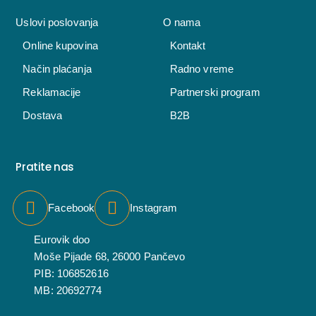
Uslovi poslovanja
O nama
Online kupovina
Kontakt
Način plaćanja
Radno vreme
Reklamacije
Partnerski program
Dostava
B2B
Pratite nas
Facebook
Instagram
Eurovik doo
Moše Pijade 68, 26000 Pančevo
PIB: 106852616
MB: 20692774