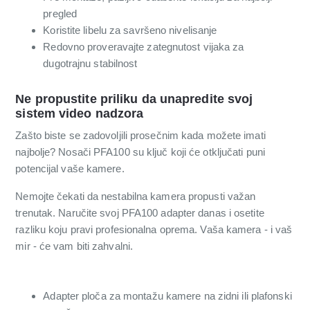
pregled
Koristite libelu za savršeno nivelisanje
Redovno proveravajte zategnutost vijaka za
dugotrajnu stabilnost
Ne propustite priliku da unapredite svoj
sistem video nadzora
Zašto biste se zadovoljili prosečnim kada možete imati
najbolje? Nosači PFA100 su ključ koji će otključati puni
potencijal vaše kamere.
Nemojte čekati da nestabilna kamera propusti važan
trenutak. Naručite svoj PFA100 adapter danas i osetite
razliku koju pravi profesionalna oprema. Vaša kamera - i vaš
mir - će vam biti zahvalni.
Adapter ploča za montažu kamere na zidni ili plafonski