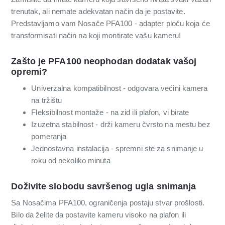
trenutak, ali nemate adekvatan način da je postavite.
Predstavljamo vam Nosače PFA100 - adapter ploču koja će
transformisati način na koji montirate vašu kameru!
Zašto je PFA100 neophodan dodatak vašoj
opremi?
Univerzalna kompatibilnost - odgovara većini kamera
na tržištu
Fleksibilnost montaže - na zid ili plafon, vi birate
Izuzetna stabilnost - drži kameru čvrsto na mestu bez
pomeranja
Jednostavna instalacija - spremni ste za snimanje u
roku od nekoliko minuta
Doživite slobodu savršenog ugla snimanja
Sa Nosačima PFA100, ograničenja postaju stvar prošlosti.
Bilo da želite da postavite kameru visoko na plafon ili