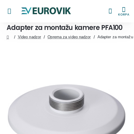
KORPA
Adapter za montažu kamere PFA100
Video nadzor
Oprema za video nadzor
Adapter za montaž
home