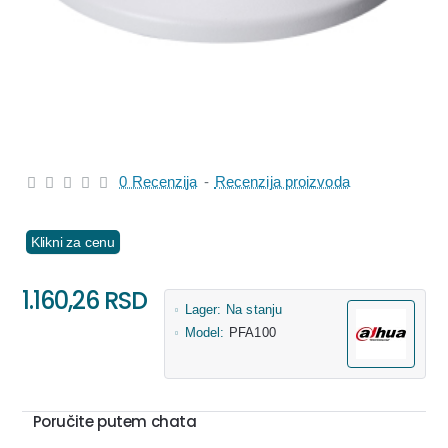
0 Recenzija
-
Recenzija proizvoda
Klikni za cenu
1.160,26 RSD
Lager:
Na stanju
Model:
PFA100
Poručite putem chata