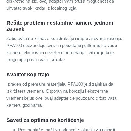
diskretno na zid, ovaj adapter vam pruža mogućnost da
uhvatite svaki kadar iz idealnog ugla.
Rešite problem nestabilne kamere jednom
zauvek
Zaboravite na klimave konstrukcije i improvizovana rešenja.
PFA100 obezbeđuje čvrstu i pouzdanu platformu za vašu
kameru, eliminišući neželjeno pomeranje i vibracije koje
mogu upropastiti vaše snimke.
Kvalitet koji traje
Izrađen od premium materijala, PFA100 je dizajniran da
izdrži test vremena. Otporan na koroziju i ekstremne
vremenske uslove, ovaj adapter će pouzdano držati vašu
kameru godinama.
Saveti za optimalno korišćenje
Pre montaže, pažljivo odaberite lokaciju za najbolji