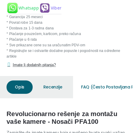
Whatsapp
Viber
* Garancija 25 meseci
* Povrat robe 15 dana
* Dostava za 1-3 radna dana
* Plaćanje pouzećem, karticom, preko računa
* Plaćanje u 6 rata
* Sve prikazane cene su sa uračunatim PDV-om
* Registrujte se i ostvarite dodatne popuste i pogodnosti na određene
artikle
Imate li dodatnih pitanja?
Opis
Recenzije
FAQ (Često Postavljana P
Revolucionarno rešenje za montažu
vaše kamere - Nosači PFA100
Zamislite da imate kameru koja savršeno hvata svaki važan