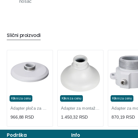
nosač
Slični proizvodi
Klikni za cenu
Klikni za cenu
Klikni za cenu
Adapter ploča za montažu kamere PFA101
Adapter za montažu eyeball i dome modela PFA106
966,88 RSD
1.450,32 RSD
870,19 RSD
Podrška
Info