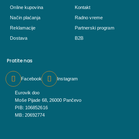
Online kupovina
Kontakt
Način plaćanja
Radno vreme
Reklamacije
Partnerski program
Dostava
B2B
Pratite nas
Facebook
Instagram
Eurovik doo
Moše Pijade 68, 26000 Pančevo
PIB: 106852616
MB: 20692774