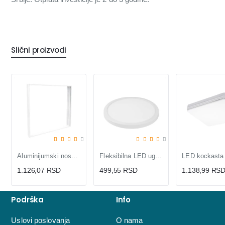
Slični proizvodi
Aluminijumski nosač za LNP-B LED panele
Fleksibilna LED ugradna panel lampa 15W
1.126,07 RSD
499,55 RSD
1.138,99 RS
Podrška
Info
Uslovi poslovanja
O nama