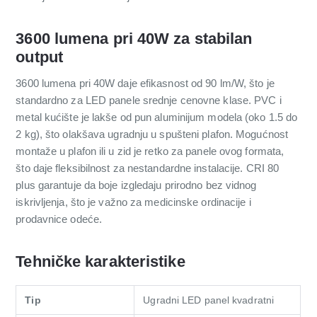
3600 lumena pri 40W za stabilan
output
3600 lumena pri 40W daje efikasnost od 90 lm/W, što je
standardno za LED panele srednje cenovne klase. PVC i
metal kućište je lakše od pun aluminijum modela (oko 1.5 do
2 kg), što olakšava ugradnju u spušteni plafon. Mogućnost
montaže u plafon ili u zid je retko za panele ovog formata,
što daje fleksibilnost za nestandardne instalacije. CRI 80
plus garantuje da boje izgledaju prirodno bez vidnog
iskrivljenja, što je važno za medicinske ordinacije i
prodavnice odeće.
Tehničke karakteristike
Tip
Ugradni LED panel kvadratni