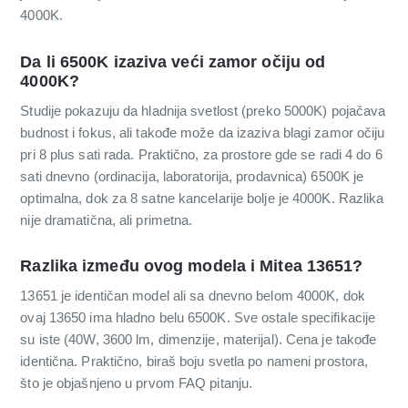
4000K.
Da li 6500K izaziva veći zamor očiju od
4000K?
Studije pokazuju da hladnija svetlost (preko 5000K) pojačava
budnost i fokus, ali takođe može da izaziva blagi zamor očiju
pri 8 plus sati rada. Praktično, za prostore gde se radi 4 do 6
sati dnevno (ordinacija, laboratorija, prodavnica) 6500K je
optimalna, dok za 8 satne kancelarije bolje je 4000K. Razlika
nije dramatična, ali primetna.
Razlika između ovog modela i Mitea 13651?
13651 je identičan model ali sa dnevno belom 4000K, dok
ovaj 13650 ima hladno belu 6500K. Sve ostale specifikacije
su iste (40W, 3600 lm, dimenzije, materijal). Cena je takođe
identična. Praktično, biraš boju svetla po nameni prostora,
što je objašnjeno u prvom FAQ pitanju.