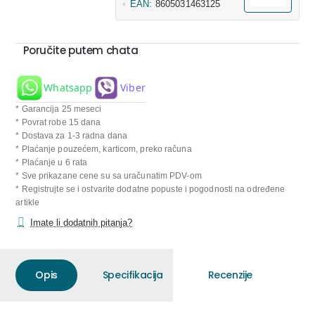
EAN:
8605031463125
Poručite putem chata
Whatsapp
Viber
* Garancija 25 meseci
* Povrat robe 15 dana
* Dostava za 1-3 radna dana
* Plaćanje pouzećem, karticom, preko računa
* Plaćanje u 6 rata
* Sve prikazane cene su sa uračunatim PDV-om
* Registrujte se i ostvarite dodatne popuste i pogodnosti na određene
artikle
Imate li dodatnih pitanja?
Opis
Specifikacija
Recenzije