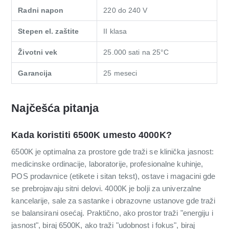
Radni napon
220 do 240 V
Stepen el. zaštite
II klasa
Životni vek
25.000 sati na 25°C
Garancija
25 meseci
Najčešća pitanja
Kada koristiti 6500K umesto 4000K?
6500K je optimalna za prostore gde traži se klinička jasnost:
medicinske ordinacije, laboratorije, profesionalne kuhinje,
POS prodavnice (etikete i sitan tekst), ostave i magacini gde
se prebrojavaju sitni delovi. 4000K je bolji za univerzalne
kancelarije, sale za sastanke i obrazovne ustanove gde traži
se balansirani osećaj. Praktično, ako prostor traži "energiju i
jasnost", biraj 6500K, ako traži "udobnost i fokus", biraj