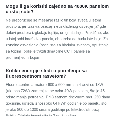
Mogu li ga koristiti zajedno sa 4000K panelom
u istoj sobi?
Ne preporučuje se mešanje različitih boja svetla u istom
prostoru, jer izaziva osećaj "neusklađenog osvetljenja" gde
delovi prostora izgledaju toplije, drugi hladnije. Praktično, ako
u istoj sobi imaš dva panela, oba treba da budu iste boje. Za
zonalno osvetljenje (radni sto sa hladnim svetlom, opuštanje
sa toplim) bolje je tražiti dimabilne CCT panele sa
promenljivom bojom.
Koliko energije štedi u poređenju sa
fluorescentnom rasvetom?
Fluorescentne armature 600 x 600 mm sa 4 cevi od 18W
(ukupno 72W) zamenjuje se ovim 40W panelom, što je 45
odsto manja potrošnja. Pri 8 satnom dnevnom radu 250 dana
godišnje, ušteda iznosi oko 64 kWh godišnje po panelu, što
je oko 800 do 1000 dinara godišnje po Elektrodistribuciji
Srbije. Otplata investicije je 2 do 3 godine.