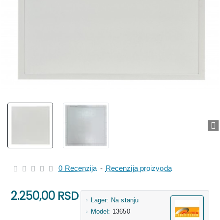
0 Recenzija
-
Recenzija proizvoda
2.250,00 RSD
Lager:
Na stanju
Model:
13650