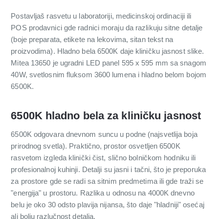
Postavljaš rasvetu u laboratoriji, medicinskoj ordinaciji ili
POS prodavnici gde radnici moraju da razlikuju sitne detalje
(boje preparata, etikete na lekovima, sitan tekst na
proizvodima). Hladno bela 6500K daje kliničku jasnost slike.
Mitea 13650 je ugradni LED panel 595 x 595 mm sa snagom
40W, svetlosnim fluksom 3600 lumena i hladno belom bojom
6500K.
6500K hladno bela za kliničku jasnost
6500K odgovara dnevnom suncu u podne (najsvetlija boja
prirodnog svetla). Praktično, prostor osvetljen 6500K
rasvetom izgleda klinički čist, slično bolničkom hodniku ili
profesionalnoj kuhinji. Detalji su jasni i tačni, što je preporuka
za prostore gde se radi sa sitnim predmetima ili gde traži se
"energija" u prostoru. Razlika u odnosu na 4000K dnevno
belu je oko 30 odsto plavija nijansa, što daje "hladniji" osećaj
ali bolju razlučnost detalja.