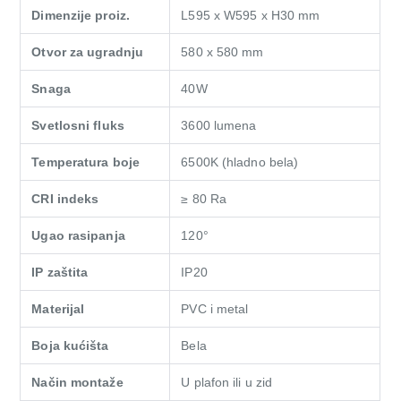
Dimenzije proiz.
L595 x W595 x H30 mm
Otvor za ugradnju
580 x 580 mm
Snaga
40W
Svetlosni fluks
3600 lumena
Temperatura boje
6500K (hladno bela)
CRI indeks
≥ 80 Ra
Ugao rasipanja
120°
IP zaštita
IP20
Materijal
PVC i metal
Boja kućišta
Bela
Način montaže
U plafon ili u zid