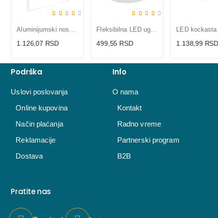
Aluminijumski nosač za LNP-B LED panele
Fleksibilna LED ugradna panel lampa 15W
1.126,07 RSD
499,55 RSD
1.138,99 RS
Podrška
Info
Uslovi poslovanja
O nama
Online kupovina
Kontakt
Način plaćanja
Radno vreme
Reklamacije
Partnerski program
Dostava
B2B
Pratite nas