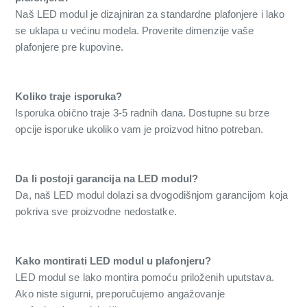
Naš LED modul je dizajniran za standardne plafonjere i lako
se uklapa u većinu modela. Proverite dimenzije vaše
plafonjere pre kupovine.
Koliko traje isporuka?
Isporuka obično traje 3-5 radnih dana. Dostupne su brze
opcije isporuke ukoliko vam je proizvod hitno potreban.
Da li postoji garancija na LED modul?
Da, naš LED modul dolazi sa dvogodišnjom garancijom koja
pokriva sve proizvodne nedostatke.
Kako montirati LED modul u plafonjeru?
LED modul se lako montira pomoću priloženih uputstava.
Ako niste sigurni, preporučujemo angažovanje