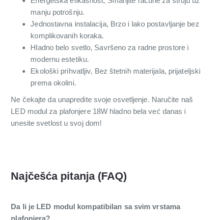
Energetska efikasnost, Smanjite račune za struju uz
manju potrošnju.
Jednostavna instalacija, Brzo i lako postavljanje bez
komplikovanih koraka.
Hladno belo svetlo, Savršeno za radne prostore i
modernu estetiku.
Ekološki prihvatljiv, Bez štetnih materijala, prijateljski
prema okolini.
Ne čekajte da unapredite svoje osvetljenje. Naručite naš
LED modul za plafonjere 18W hladno bela već danas i
unesite svetlost u svoj dom!
Najčešća pitanja (FAQ)
Da li je LED modul kompatibilan sa svim vrstama
plafonjera?