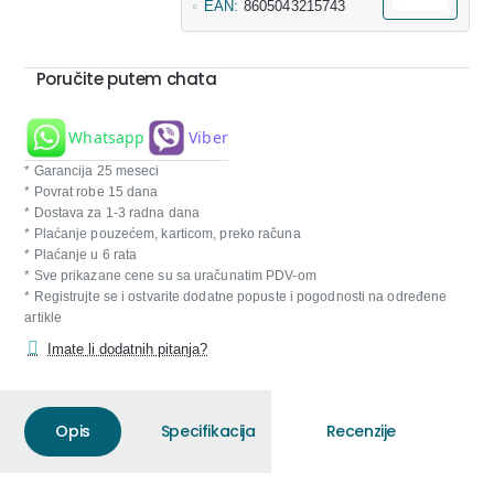
EAN:
8605043215743
Poručite putem chata
Whatsapp
Viber
* Garancija 25 meseci
* Povrat robe 15 dana
* Dostava za 1-3 radna dana
* Plaćanje pouzećem, karticom, preko računa
* Plaćanje u 6 rata
* Sve prikazane cene su sa uračunatim PDV-om
* Registrujte se i ostvarite dodatne popuste i pogodnosti na određene
artikle
Imate li dodatnih pitanja?
Opis
Specifikacija
Recenzije