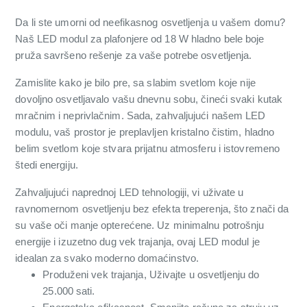
Da li ste umorni od neefikasnog osvetljenja u vašem domu?
Naš LED modul za plafonjere od 18 W hladno bele boje
pruža savršeno rešenje za vaše potrebe osvetljenja.
Zamislite kako je bilo pre, sa slabim svetlom koje nije
dovoljno osvetljavalo vašu dnevnu sobu, čineći svaki kutak
mračnim i neprivlačnim. Sada, zahvaljujući našem LED
modulu, vaš prostor je preplavljen kristalno čistim, hladno
belim svetlom koje stvara prijatnu atmosferu i istovremeno
štedi energiju.
Zahvaljujući naprednoj LED tehnologiji, vi uživate u
ravnomernom osvetljenju bez efekta treperenja, što znači da
su vaše oči manje opterećene. Uz minimalnu potrošnju
energije i izuzetno dug vek trajanja, ovaj LED modul je
idealan za svako moderno domaćinstvo.
Produženi vek trajanja, Uživajte u osvetljenju do
25.000 sati.