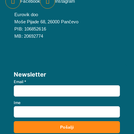
Facebook
Instagram
Eurovik doo
Moše Pijade 68, 26000 Pančevo
PIB: 106852616
MB: 20692774