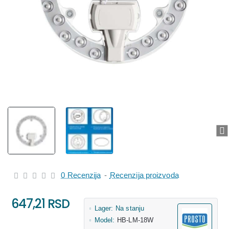
0 Recenzija
-
Recenzija proizvoda
647,21 RSD
Lager:
Na stanju
Model:
HB-LM-18W