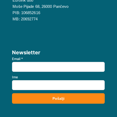
Eurovik doo
Moše Pijade 68, 26000 Pančevo
PIB: 106852616
MB: 20692774