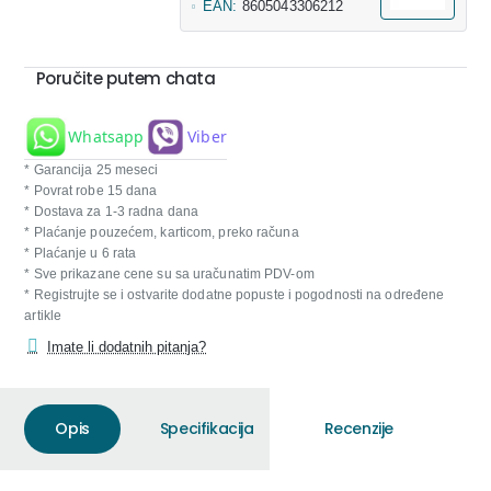
EAN:
8605043306212
Poručite putem chata
Whatsapp
Viber
* Garancija 25 meseci
* Povrat robe 15 dana
* Dostava za 1-3 radna dana
* Plaćanje pouzećem, karticom, preko računa
* Plaćanje u 6 rata
* Sve prikazane cene su sa uračunatim PDV-om
* Registrujte se i ostvarite dodatne popuste i pogodnosti na određene
artikle
Imate li dodatnih pitanja?
Opis
Specifikacija
Recenzije