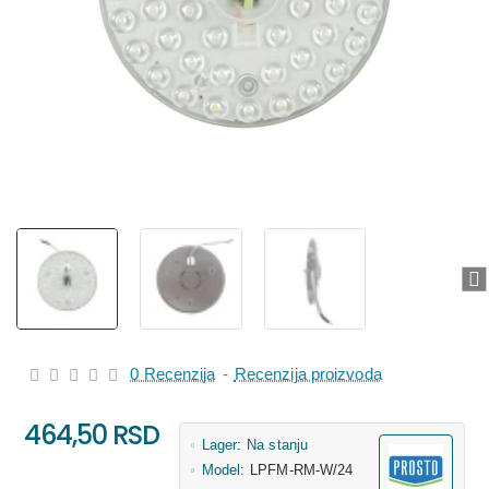
0 Recenzija
-
Recenzija proizvoda
464,50 RSD
Lager:
Na stanju
Model:
LPFM-RM-W/24