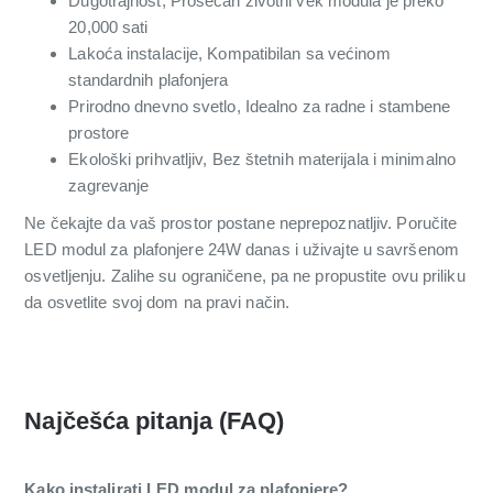
Dugotrajnost, Prosečan životni vek modula je preko
20,000 sati
Lakoća instalacije, Kompatibilan sa većinom
standardnih plafonjera
Prirodno dnevno svetlo, Idealno za radne i stambene
prostore
Ekološki prihvatljiv, Bez štetnih materijala i minimalno
zagrevanje
Ne čekajte da vaš prostor postane neprepoznatljiv. Poručite
LED modul za plafonjere 24W danas i uživajte u savršenom
osvetljenju. Zalihe su ograničene, pa ne propustite ovu priliku
da osvetlite svoj dom na pravi način.
Najčešća pitanja (FAQ)
Kako instalirati LED modul za plafonjere?