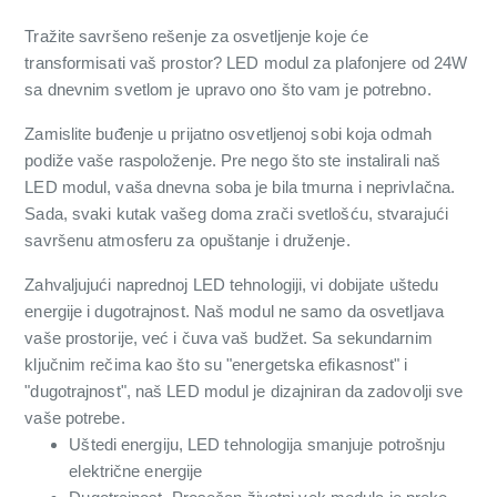
Tražite savršeno rešenje za osvetljenje koje će
transformisati vaš prostor? LED modul za plafonjere od 24W
sa dnevnim svetlom je upravo ono što vam je potrebno.
Zamislite buđenje u prijatno osvetljenoj sobi koja odmah
podiže vaše raspoloženje. Pre nego što ste instalirali naš
LED modul, vaša dnevna soba je bila tmurna i neprivlačna.
Sada, svaki kutak vašeg doma zrači svetlošću, stvarajući
savršenu atmosferu za opuštanje i druženje.
Zahvaljujući naprednoj LED tehnologiji, vi dobijate uštedu
energije i dugotrajnost. Naš modul ne samo da osvetljava
vaše prostorije, već i čuva vaš budžet. Sa sekundarnim
ključnim rečima kao što su "energetska efikasnost" i
"dugotrajnost", naš LED modul je dizajniran da zadovolji sve
vaše potrebe.
Uštedi energiju, LED tehnologija smanjuje potrošnju
električne energije