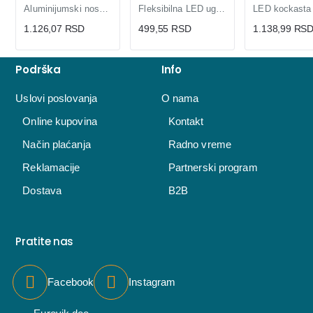
Aluminijumski nosač za LNP-B LED panele
Fleksibilna LED ugradna panel lampa 15W
1.126,07 RSD
499,55 RSD
1.138,99 RS
Podrška
Info
Uslovi poslovanja
O nama
Online kupovina
Kontakt
Način plaćanja
Radno vreme
Reklamacije
Partnerski program
Dostava
B2B
Pratite nas
Facebook
Instagram