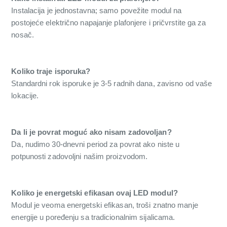
Instalacija je jednostavna; samo povežite modul na
postojeće električno napajanje plafonjere i pričvrstite ga za
nosač.
Koliko traje isporuka?
Standardni rok isporuke je 3-5 radnih dana, zavisno od vaše
lokacije.
Da li je povrat moguć ako nisam zadovoljan?
Da, nudimo 30-dnevni period za povrat ako niste u
potpunosti zadovoljni našim proizvodom.
Koliko je energetski efikasan ovaj LED modul?
Modul je veoma energetski efikasan, troši znatno manje
energije u poređenju sa tradicionalnim sijalicama.