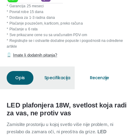
* Garancija 25 meseci
* Povrat robe 15 dana
* Dostava za 1-3 radna dana
* Plaćanje pouzećem, karticom, preko računa
* Plaćanje u 6 rata
* Sve prikazane cene su sa uračunatim PDV-om
* Registrujte se i ostvarite dodatne popuste i pogodnosti na određene
artikle
Imate li dodatnih pitanja?
Opis
Specifikacija
Recenzije
LED plafonjera 18W, svetlost koja radi
za vas, ne protiv vas
Zamislite prostoriju u kojoj svetlo više nije problem, ni
preslabo da zamara oči, ni preoštra da grize.
LED