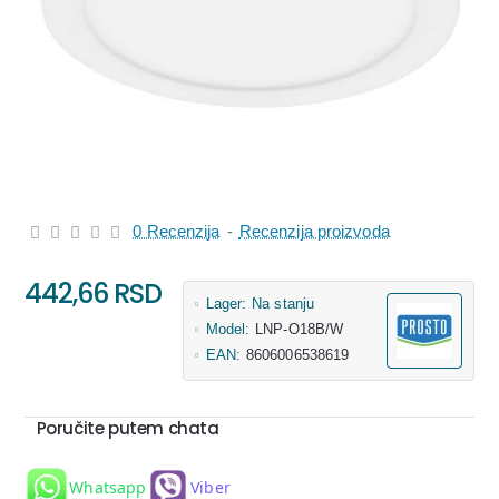
0 Recenzija
-
Recenzija proizvoda
442,66 RSD
Lager:
Na stanju
Model:
LNP-O18B/W
EAN:
8606006538619
Poručite putem chata
Whatsapp
Viber