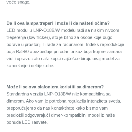
veće snage.
Da li ova lampa treperi i može li da našteti očima?
LED modul u LNP-O18B/W modelu radi sa niskim nivoom
treperenja (low flicker), što je bitno za osobe koje dugo
borave u prostoriji ili rade za računarom. Indeks reprodukcije
boja Ra≥80 obezbeđuje prirodan prikaz boja koji ne zamara
vid, i upravo zato naši kupci najčešće biraju ovaj model za
kancelarije i dečije sobe.
Može li se ova plafonjera koristiti sa dimerom?
Standardna verzija LNP-O18B/W nije kompatibilna sa
dimerom. Ako vam je potrebna regulacija intenziteta svetla,
preporučujemo da nas kontaktirate kako bismo vam
predložili odgovarajući dimer-kompatibilni model iz naše
ponude LED rasvete.