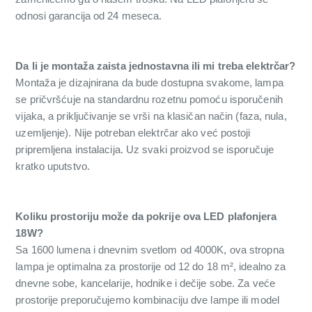
odnosi garancija od 24 meseca.
Da li je montaža zaista jednostavna ili mi treba elektrčar?
Montaža je dizajnirana da bude dostupna svakome, lampa
se pričvršćuje na standardnu rozetnu pomoću isporučenih
vijaka, a priključivanje se vrši na klasičan način (faza, nula,
uzemljenje). Nije potreban elektrčar ako već postoji
pripremljena instalacija. Uz svaki proizvod se isporučuje
kratko uputstvo.
Koliku prostoriju može da pokrije ova LED plafonjera
18W?
Sa 1600 lumena i dnevnim svetlom od 4000K, ova stropna
lampa je optimalna za prostorije od 12 do 18 m², idealno za
dnevne sobe, kancelarije, hodnike i dečije sobe. Za veće
prostorije preporučujemo kombinaciju dve lampe ili model