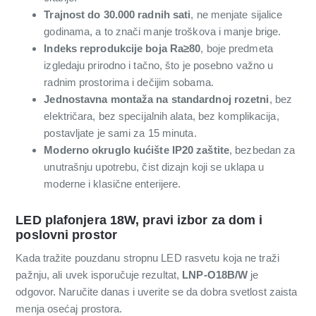
Trajnost do 30.000 radnih sati
, ne menjate sijalice
godinama, a to znači manje troškova i manje brige.
Indeks reprodukcije boja Ra≥80
, boje predmeta
izgledaju prirodno i tačno, što je posebno važno u
radnim prostorima i dečijim sobama.
Jednostavna montaža na standardnoj rozetni
, bez
električara, bez specijalnih alata, bez komplikacija,
postavljate je sami za 15 minuta.
Moderno okruglo kućište IP20 zaštite
, bezbedan za
unutrašnju upotrebu, čist dizajn koji se uklapa u
moderne i klasične enterijere.
LED plafonjera 18W, pravi izbor za dom i
poslovni prostor
Kada tražite pouzdanu stropnu LED rasvetu koja ne traži
pažnju, ali uvek isporučuje rezultat,
LNP-O18B/W
je
odgovor. Naručite danas i uverite se da dobra svetlost zaista
menja osećaj prostora.