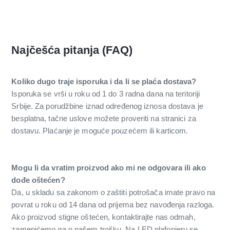
Najčešća pitanja (FAQ)
Koliko dugo traje isporuka i da li se plaća dostava?
Isporuka se vrši u roku od 1 do 3 radna dana na teritoriji
Srbije. Za porudžbine iznad određenog iznosa dostava je
besplatna, tačne uslove možete proveriti na stranici za
dostavu. Plaćanje je moguće pouzećem ili karticom.
Mogu li da vratim proizvod ako mi ne odgovara ili ako
dođe oštećen?
Da, u skladu sa zakonom o zaštiti potrošača imate pravo na
povrat u roku od 14 dana od prijema bez navođenja razloga.
Ako proizvod stigne oštećen, kontaktirajte nas odmah,
zamenićemo ga o našem trošku. Na LED plafonjeru se