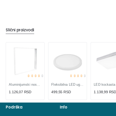
Slični proizvodi
Aluminijumski nosač za LNP-B LED panele
Fleksibilna LED ugradna panel lampa 15W
1.126,07 RSD
499,55 RSD
1.138,99 RS
Podrška
Info