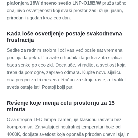
plafonjera 18W dnevno svetlo LNP-O18B/W
pruža tačno
onaj nivo osvetljenosti koji svaki prostor zaslužuje: jasan,
prirodan i ugodan kroz ceo dan.
Kada loše osvetljenje postaje svakodnevna
frustracija
Sedite za radnim stolom i oči vas već posle sat vremena
počinju da peku. Ili ulazite u hodnik i ta jedna žuta sijalica
baca senke po ceo zid. Deca uče, vi radite, a svetlost koja
treba da pomogne, zapravo odmara. Kupite novu sijalicu,
ona pregori za tri meseca. Račun za struju raste, a kvalitet
svetla ostaje isti. Postoji bolji put.
Rešenje koje menja celu prostoriju za 15
minuta
Ova stropna LED lampa zamenjuje klasičnu rasvetu bez
kompromisa. Zahvaljujući neutralnoj temperaturi boje od
4000K, dobijate svetlost koja oponaša prirodan dnevni sjaj, ni