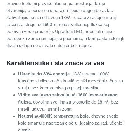
previše toplu, ni previše hladnu, pa prostorija deluje
otvorenije, a oči se ne umaraju ni posle dugog boravka.
Zahvaljujući snazi od svega 18W, plaćate značajno manji
račun za struju uz 1600 lumena svetlosnog fluksa koji
pokriva i veće prostorije. Ugrađeni LED modul eliminiše
potrebu za zamenom sijalice godinama, a kompaktan okrugli
dizajn uklapa se u svaki enterijer bez napora.
Karakteristike i šta znače za vas
Uštedite do 80% energije
, 18W umesto 100W
klasične sijalice znači drastično niži mesečni račun za
struju, bez kompromisa po pitanju svetline.
Vidite sve jasno zahvaljujući 1600 lm svetlosnog
fluksa
, dovoljna svetlina za prostorije do 18 m², bez
mrtvih uglova i tamnih zona.
Neutralna 4000K temperatura boje
, dnevno svetlo
koje smanjuje naprezanje očiju, idealno za rad, učenje i
čitanje.