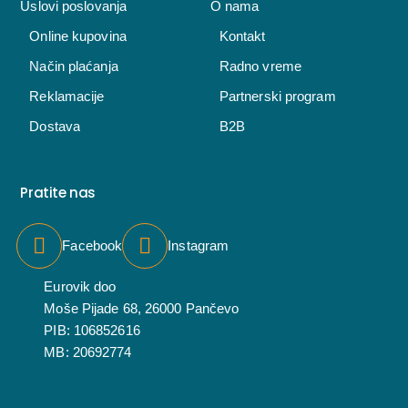
Uslovi poslovanja
O nama
Online kupovina
Kontakt
Način plaćanja
Radno vreme
Reklamacije
Partnerski program
Dostava
B2B
Pratite nas
Facebook
Instagram
Eurovik doo
Moše Pijade 68, 26000 Pančevo
PIB: 106852616
MB: 20692774