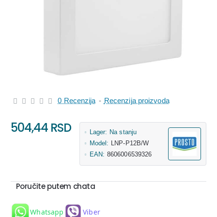
0 Recenzija
-
Recenzija proizvoda
504,44 RSD
Lager:
Na stanju
Model:
LNP-P12B/W
EAN:
8606006539326
Poručite putem chata
Whatsapp
Viber