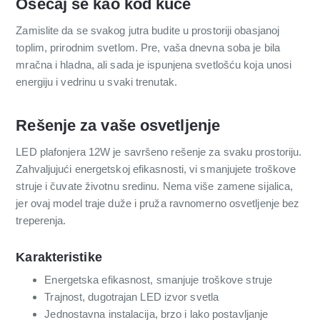
Osećaj se kao kod kuće
Zamislite da se svakog jutra budite u prostoriji obasjanoj
toplim, prirodnim svetlom. Pre, vaša dnevna soba je bila
mračna i hladna, ali sada je ispunjena svetlošću koja unosi
energiju i vedrinu u svaki trenutak.
Rešenje za vaše osvetljenje
LED plafonjera 12W je savršeno rešenje za svaku prostoriju.
Zahvaljujući energetskoj efikasnosti, vi smanjujete troškove
struje i čuvate životnu sredinu. Nema više zamene sijalica,
jer ovaj model traje duže i pruža ravnomerno osvetljenje bez
treperenja.
Karakteristike
Energetska efikasnost, smanjuje troškove struje
Trajnost, dugotrajan LED izvor svetla
Jednostavna instalacija, brzo i lako postavljanje