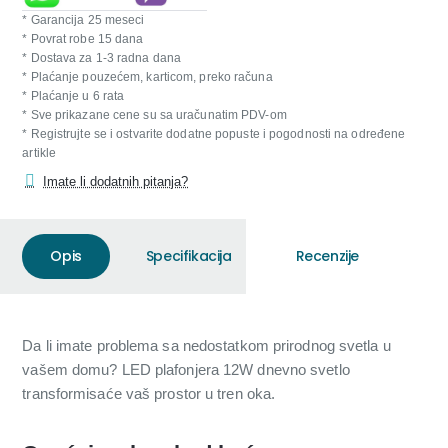
* Garancija 25 meseci
* Povrat robe 15 dana
* Dostava za 1-3 radna dana
* Plaćanje pouzećem, karticom, preko računa
* Plaćanje u 6 rata
* Sve prikazane cene su sa uračunatim PDV-om
* Registrujte se i ostvarite dodatne popuste i pogodnosti na određene
artikle
Imate li dodatnih pitanja?
Opis
Specifikacija
Recenzije
Da li imate problema sa nedostatkom prirodnog svetla u
vašem domu? LED plafonjera 12W dnevno svetlo
transformisaće vaš prostor u tren oka.