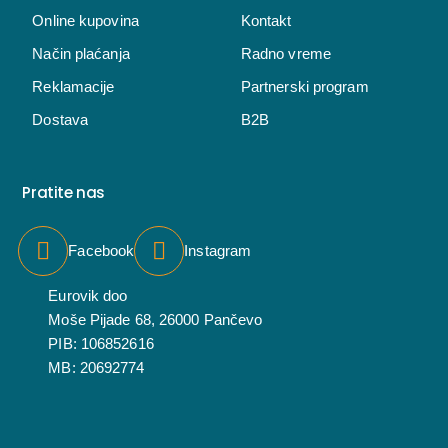
Online kupovina
Kontakt
Način plaćanja
Radno vreme
Reklamacije
Partnerski program
Dostava
B2B
Pratite nas
Facebook
Instagram
Eurovik doo
Moše Pijade 68, 26000 Pančevo
PIB: 106852616
MB: 20692774