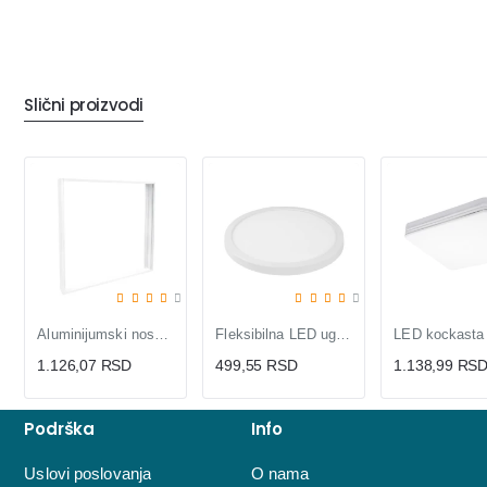
Slični proizvodi
Aluminijumski nosač za LNP-B LED panele
Fleksibilna LED ugradna panel lampa 15W
1.126,07 RSD
499,55 RSD
1.138,99 RS
Podrška
Info
Uslovi poslovanja
O nama