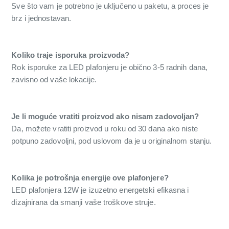
Sve što vam je potrebno je uključeno u paketu, a proces je
brz i jednostavan.
Koliko traje isporuka proizvoda?
Rok isporuke za LED plafonjeru je obično 3-5 radnih dana,
zavisno od vaše lokacije.
Je li moguće vratiti proizvod ako nisam zadovoljan?
Da, možete vratiti proizvod u roku od 30 dana ako niste
potpuno zadovoljni, pod uslovom da je u originalnom stanju.
Kolika je potrošnja energije ove plafonjere?
LED plafonjera 12W je izuzetno energetski efikasna i
dizajnirana da smanji vaše troškove struje.