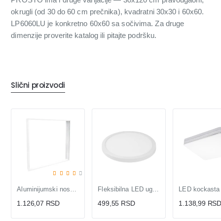
okrugli (od 30 do 60 cm prečnika), kvadratni 30x30 i 60x60.
LP6060LU je konkretno 60x60 sa sočivima. Za druge
dimenzije proverite katalog ili pitajte podršku.
Slični proizvodi
Aluminijumski nosač za LNP-B LED panele
Fleksibilna LED ugradna panel lampa 15W
1.126,07 RSD
499,55 RSD
1.138,99 RS