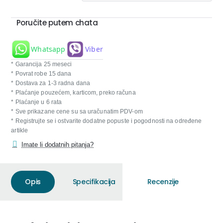
Poručite putem chata
Whatsapp
Viber
* Garancija 25 meseci
* Povrat robe 15 dana
* Dostava za 1-3 radna dana
* Plaćanje pouzećem, karticom, preko računa
* Plaćanje u 6 rata
* Sve prikazane cene su sa uračunatim PDV-om
* Registrujte se i ostvarite dodatne popuste i pogodnosti na određene
artikle
Imate li dodatnih pitanja?
Opis
Specifikacija
Recenzije