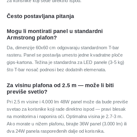
za korisnike koji sede direktno ispod.
Često postavljana pitanja
Mogu li montirati panel u standardni
Armstrong plafon?
Da, dimenzije 60x60 cm odgovaraju standardnom T-bar
rasteru. Panel se postavlja umesto jedne kvadratne ploče
gips-kartona. Težina je standardna za LED panele (3-5 kg)
što T-bar nosač podnosi bez dodatnih elemenata.
Za visinu plafona od 2.5 m — može li biti
previše svetlo?
Pri 2.5 m visine i 4.000 lm 48W panel može da bude previše
svetao za korisnike koji rade direktno ispod — pravi blesak
na monitorima i naponira oči. Optimalna visina je 2.7-3 m.
Ako morate u nižem plafonu, birajte 36W panel (3.000 lm) ili
dva 24W panela raspoređenih dalje od korisnika.