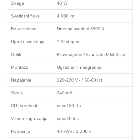
Snaga
48 W
Svetlosni fluks
4.000 lm
Boja svetlosti
Dnevna svetlost 6500 K
Ugao osvetljenja
120 stepeni
Oblik
Pravougaoni / kvadratni 60x60 cm
Montaža
Ugradna ili nadgradna
Napajanje
220-230 V~ / 50-60 Hz
Struja
240 mA
CRI vrednost
iznad 80 Ra
Vreme zagrevanja
ispod 0.5 s
Potrošnja
48 kWh / 1.000 h