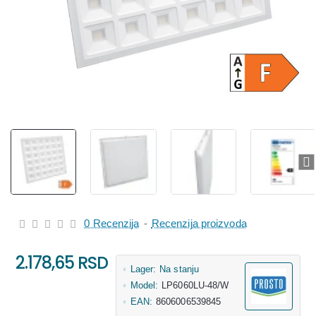
0 Recenzija
-
Recenzija proizvoda
2.178,65 RSD
Lager:
Na stanju
Model:
LP6060LU-48/W
EAN:
8606006539845