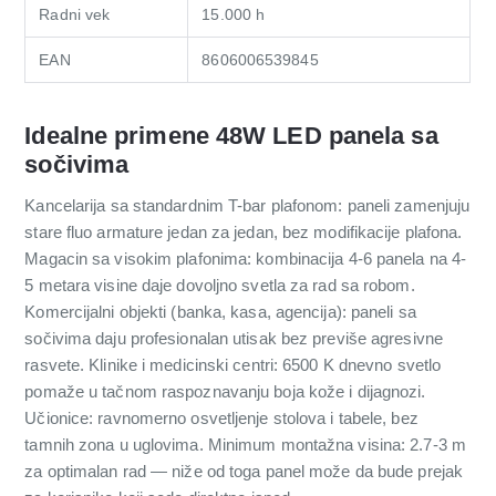
Radni vek
15.000 h
EAN
8606006539845
Idealne primene 48W LED panela sa
sočivima
Kancelarija sa standardnim T-bar plafonom: paneli zamenjuju
stare fluo armature jedan za jedan, bez modifikacije plafona.
Magacin sa visokim plafonima: kombinacija 4-6 panela na 4-
5 metara visine daje dovoljno svetla za rad sa robom.
Komercijalni objekti (banka, kasa, agencija): paneli sa
sočivima daju profesionalan utisak bez previše agresivne
rasvete. Klinike i medicinski centri: 6500 K dnevno svetlo
pomaže u tačnom raspoznavanju boja kože i dijagnozi.
Učionice: ravnomerno osvetljenje stolova i tabele, bez
tamnih zona u uglovima. Minimum montažna visina: 2.7-3 m
za optimalan rad — niže od toga panel može da bude prejak