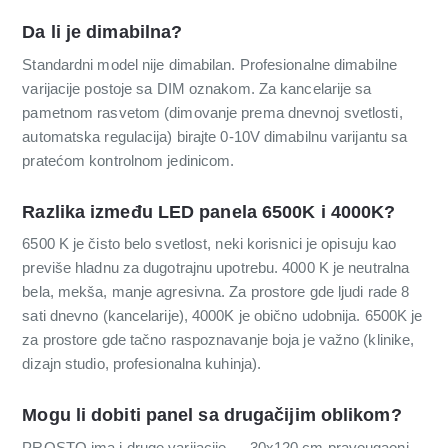
Da li je dimabilna?
Standardni model nije dimabilan. Profesionalne dimabilne
varijacije postoje sa DIM oznakom. Za kancelarije sa
pametnom rasvetom (dimovanje prema dnevnoj svetlosti,
automatska regulacija) birajte 0-10V dimabilnu varijantu sa
pratećom kontrolnom jedinicom.
Razlika između LED panela 6500K i 4000K?
6500 K je čisto belo svetlost, neki korisnici je opisuju kao
previše hladnu za dugotrajnu upotrebu. 4000 K je neutralna
bela, mekša, manje agresivna. Za prostore gde ljudi rade 8
sati dnevno (kancelarije), 4000K je obično udobnija. 6500K je
za prostore gde tačno raspoznavanje boja je važno (klinike,
dizajn studio, profesionalna kuhinja).
Mogu li dobiti panel sa drugačijim oblikom?
PROSTO ima i druge varijacije — 30x120 cm pravougaoni,