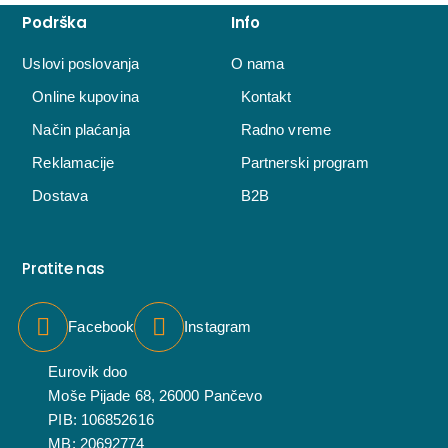
Podrška
Info
Uslovi poslovanja
O nama
Online kupovina
Kontakt
Način plaćanja
Radno vreme
Reklamacije
Partnerski program
Dostava
B2B
Pratite nas
Facebook
Instagram
Eurovik doo
Moše Pijade 68, 26000 Pančevo
PIB: 106852616
MB: 20692774