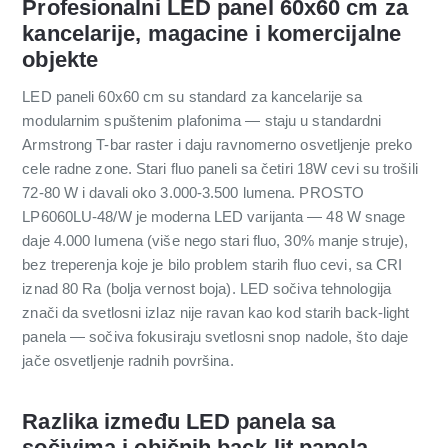
Profesionalni LED panel 60x60 cm za
kancelarije, magacine i komercijalne
objekte
LED paneli 60x60 cm su standard za kancelarije sa
modularnim spuštenim plafonima — staju u standardni
Armstrong T-bar raster i daju ravnomerno osvetljenje preko
cele radne zone. Stari fluo paneli sa četiri 18W cevi su trošili
72-80 W i davali oko 3.000-3.500 lumena. PROSTO
LP6060LU-48/W je moderna LED varijanta — 48 W snage
daje 4.000 lumena (više nego stari fluo, 30% manje struje),
bez treperenja koje je bilo problem starih fluo cevi, sa CRI
iznad 80 Ra (bolja vernost boja). LED sočiva tehnologija
znači da svetlosni izlaz nije ravan kao kod starih back-light
panela — sočiva fokusiraju svetlosni snop nadole, što daje
jače osvetljenje radnih površina.
Razlika između LED panela sa
sočivima i običnih back-lit panela