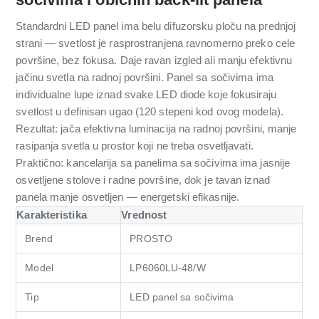
Standardni LED panel ima belu difuzorsku ploču na prednjoj
strani — svetlost je rasprostranjena ravnomerno preko cele
površine, bez fokusa. Daje ravan izgled ali manju efektivnu
jačinu svetla na radnoj površini. Panel sa sočivima ima
individualne lupe iznad svake LED diode koje fokusiraju
svetlost u definisan ugao (120 stepeni kod ovog modela).
Rezultat: jača efektivna luminacija na radnoj površini, manje
rasipanja svetla u prostor koji ne treba osvetljavati.
Praktično: kancelarija sa panelima sa sočivima ima jasnije
osvetljene stolove i radne površine, dok je tavan iznad
panela manje osvetljen — energetski efikasnije.
Karakteristika
Vrednost
Brend
PROSTO
Model
LP6060LU-48/W
Tip
LED panel sa sočivima