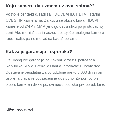
Koju kameru da uzmem uz ovaj snimač?
Pošto je penta-brid, radi sa HDCVI, AHD, HDTVI, starim
CVBS i IP kamerama. Za kuću se obično biraju HDCVI
kamere od 2MP ili 5MP jer daju oštru sliku po pristupačnoj
ceni. Ako menjaš stari nadzor, postojeće analogne kamere
rade i dalje, pa ne moraš da bacaš opremu.
Kakva je garancija i isporuka?
Uz uređaj ide garancija po Zakonu o zaštiti potrošača
Republike Srbije. Brend je Dahua, prodavac Eurovik doo.
Dostava je besplatna za porudžbine preko 5.000 din širom
Srbije, a plaćanje pouzećem je dostupno. Za pomoć pri
izboru kamera i diska pozovi našu podršku pre porudžbine.
Slični proizvodi