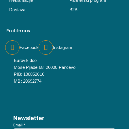
Reklamacije
Partnerski program
Dostava
B2B
Pratite nas
Facebook
Instagram
Eurovik doo
Moše Pijade 68, 26000 Pančevo
PIB: 106852616
MB: 20692774