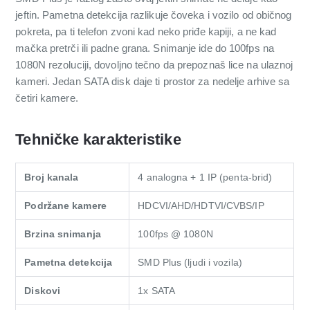
jeftin. Pametna detekcija razlikuje čoveka i vozilo od običnog
pokreta, pa ti telefon zvoni kad neko priđe kapiji, a ne kad
mačka pretrči ili padne grana. Snimanje ide do 100fps na
1080N rezoluciji, dovoljno tečno da prepoznaš lice na ulaznoj
kameri. Jedan SATA disk daje ti prostor za nedelje arhive sa
četiri kamere.
Tehničke karakteristike
Broj kanala
4 analogna + 1 IP (penta-brid)
Podržane kamere
HDCVI/AHD/HDTVI/CVBS/IP
Brzina snimanja
100fps @ 1080N
Pametna detekcija
SMD Plus (ljudi i vozila)
Diskovi
1x SATA