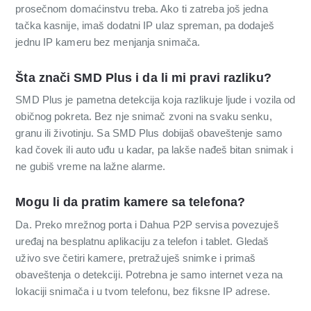
prosečnom domaćinstvu treba. Ako ti zatreba još jedna
tačka kasnije, imaš dodatni IP ulaz spreman, pa dodaješ
jednu IP kameru bez menjanja snimača.
Šta znači SMD Plus i da li mi pravi razliku?
SMD Plus je pametna detekcija koja razlikuje ljude i vozila od
običnog pokreta. Bez nje snimač zvoni na svaku senku,
granu ili životinju. Sa SMD Plus dobijaš obaveštenje samo
kad čovek ili auto uđu u kadar, pa lakše nađeš bitan snimak i
ne gubiš vreme na lažne alarme.
Mogu li da pratim kamere sa telefona?
Da. Preko mrežnog porta i Dahua P2P servisa povezuješ
uređaj na besplatnu aplikaciju za telefon i tablet. Gledaš
uživo sve četiri kamere, pretražuješ snimke i primaš
obaveštenja o detekciji. Potrebna je samo internet veza na
lokaciji snimača i u tvom telefonu, bez fiksne IP adrese.