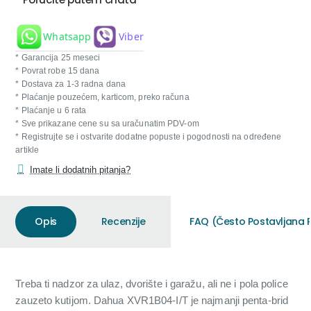
Whatsapp
Viber
* Garancija 25 meseci
* Povrat robe 15 dana
* Dostava za 1-3 radna dana
* Plaćanje pouzećem, karticom, preko računa
* Plaćanje u 6 rata
* Sve prikazane cene su sa uračunatim PDV-om
* Registrujte se i ostvarite dodatne popuste i pogodnosti na određene
artikle
Imate li dodatnih pitanja?
Opis
Recenzije
FAQ (Često Postavljana P
Treba ti nadzor za ulaz, dvorište i garažu, ali ne i pola police
zauzeto kutijom. Dahua XVR1B04-I/T je najmanji penta-brid