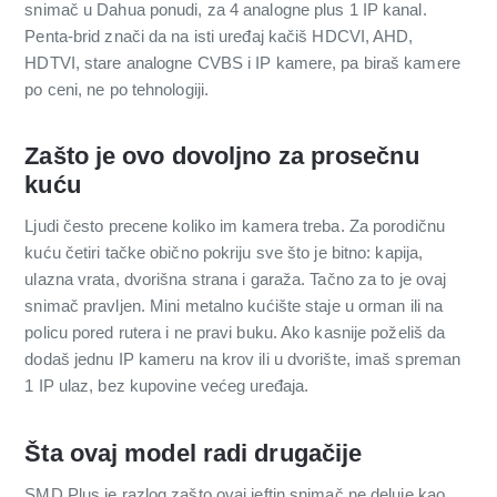
snimač u Dahua ponudi, za 4 analogne plus 1 IP kanal.
Penta-brid znači da na isti uređaj kačiš HDCVI, AHD,
HDTVI, stare analogne CVBS i IP kamere, pa biraš kamere
po ceni, ne po tehnologiji.
Zašto je ovo dovoljno za prosečnu
kuću
Ljudi često precene koliko im kamera treba. Za porodičnu
kuću četiri tačke obično pokriju sve što je bitno: kapija,
ulazna vrata, dvorišna strana i garaža. Tačno za to je ovaj
snimač pravljen. Mini metalno kućište staje u orman ili na
policu pored rutera i ne pravi buku. Ako kasnije poželiš da
dodaš jednu IP kameru na krov ili u dvorište, imaš spreman
1 IP ulaz, bez kupovine većeg uređaja.
Šta ovaj model radi drugačije
SMD Plus je razlog zašto ovaj jeftin snimač ne deluje kao