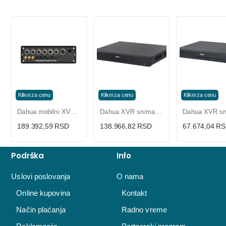
Klikni za cenu
Klikni za cenu
Klikni za cenu
Dahua mobilni XVR snimač 4 kanala za vozila GPS ADAS
Dahua XVR snimač 32 kanala 4K sa prepoznavanjem lica
189.392,59 RSD
138.966,82 RSD
67.674,04 R
Podrška
Info
Uslovi poslovanja
O nama
Online kupovina
Kontakt
Način plaćanja
Radno vreme