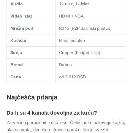
Audio
1x ulaz, 1x izlaz
Video izlazi
HDMI + VGA
Mrežni port
RJ45 (P2P daljinski pristup)
Kućište
Mini, metalno
Serija
Cooper (budget linija)
Brend
Dahua
Cena
od 5.912 RSD
Najčešća pitanja
Da li su 4 kanala dovoljna za kuću?
Za većinu porodičnih kuća jesu. Četiri tačke pokrivaju kapiju,
ulazna vrata, dvorišnu stranu i garažu, što je sve što