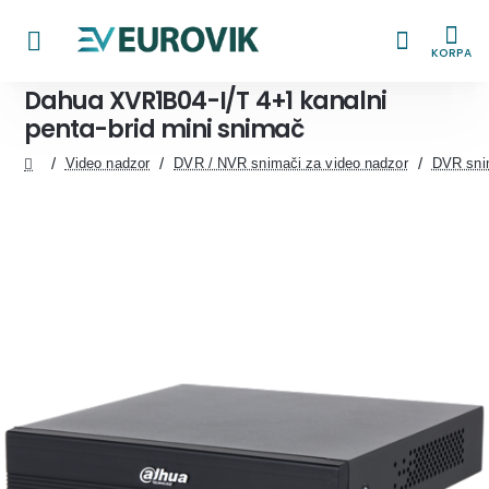
KORPA
Dahua XVR1B04-I/T 4+1 kanalni
penta-brid mini snimač
Video nadzor
DVR / NVR snimači za video nadzor
DVR snim
home