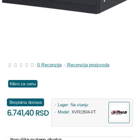
0 Recenzija
-
Recenzija proizvoda
Klikni za cenu
Besplatna dostava
Lager:
Na stanju
6.741,40 RSD
Model:
XVR1B04-I/T
Poručite putem chata