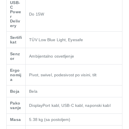
USB-
C
Powe
Do 15W
r
Deliv
ery
Sertifi
TÜV Low Blue Light, Eyesafe
kat
Senz
Ambijentalno osvetljenje
or
Ergo
nomij
Pivot, swivel, podesivost po visini, tilt
a
Boja
Bela
Pako
DisplayPort kabl, USB-C kabl, naponski kabl
vanje
Masa
5.38 kg (sa postoljem)