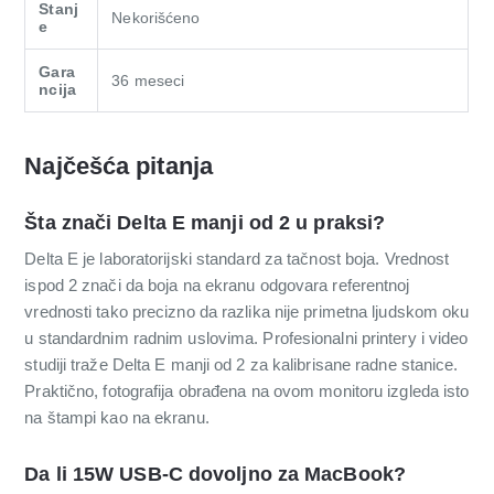
Stanj
Nekorišćeno
e
Gara
36 meseci
ncija
Najčešća pitanja
Šta znači Delta E manji od 2 u praksi?
Delta E je laboratorijski standard za tačnost boja. Vrednost
ispod 2 znači da boja na ekranu odgovara referentnoj
vrednosti tako precizno da razlika nije primetna ljudskom oku
u standardnim radnim uslovima. Profesionalni printery i video
studiji traže Delta E manji od 2 za kalibrisane radne stanice.
Praktično, fotografija obrađena na ovom monitoru izgleda isto
na štampi kao na ekranu.
Da li 15W USB-C dovoljno za MacBook?