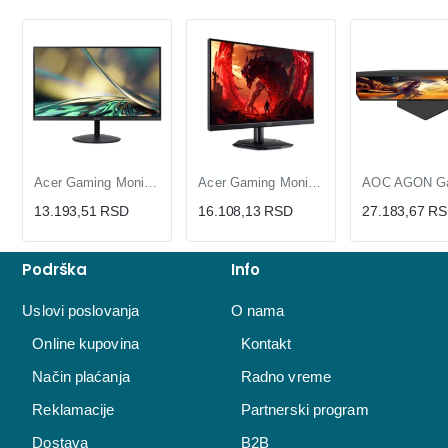
Acer Gaming Monitor 23.8 inča Full HD IPS 144Hz, 1ms VRB, Ultra Tanak Ekran
Acer Gaming Monitor 23.8 inča Full HD VA 200Hz, FreeSync Premium, HDR10, 0.5ms
13.193,51 RSD
16.108,13 RSD
27.183,67 R
Podrška
Info
Uslovi poslovanja
O nama
Online kupovina
Kontakt
Način plaćanja
Radno vreme
Reklamacije
Partnerski program
Dostava
B2B