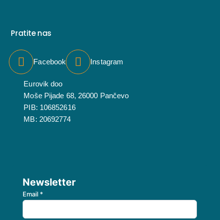
Pratite nas
Facebook
Instagram
Eurovik doo
Moše Pijade 68, 26000 Pančevo
PIB: 106852616
MB: 20692774