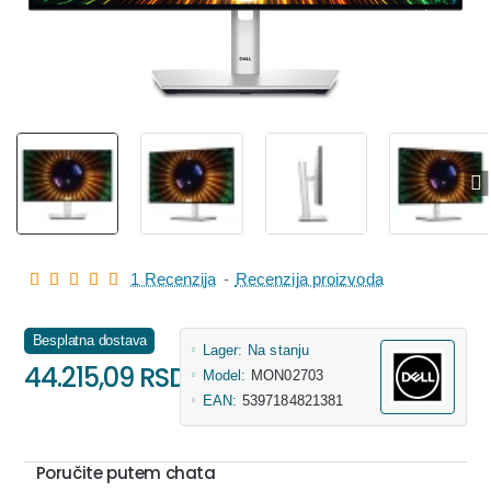
1 Recenzija
-
Recenzija proizvoda
Besplatna dostava
Lager:
Na stanju
44.215,09 RSD
Model:
MON02703
EAN:
5397184821381
Poručite putem chata