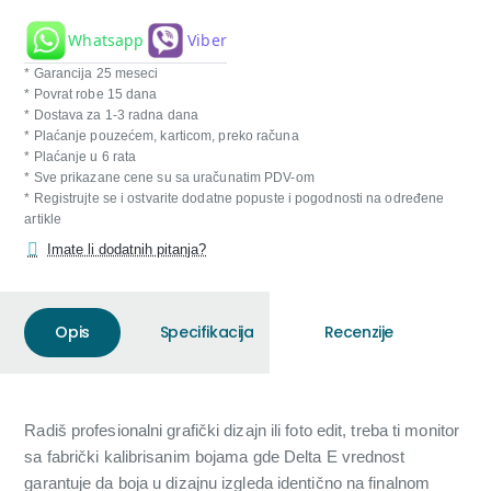
Whatsapp
Viber
* Garancija 25 meseci
* Povrat robe 15 dana
* Dostava za 1-3 radna dana
* Plaćanje pouzećem, karticom, preko računa
* Plaćanje u 6 rata
* Sve prikazane cene su sa uračunatim PDV-om
* Registrujte se i ostvarite dodatne popuste i pogodnosti na određene
artikle
Imate li dodatnih pitanja?
Opis
Specifikacija
Recenzije
Radiš profesionalni grafički dizajn ili foto edit, treba ti monitor
sa fabrički kalibrisanim bojama gde Delta E vrednost
garantuje da boja u dizajnu izgleda identično na finalnom