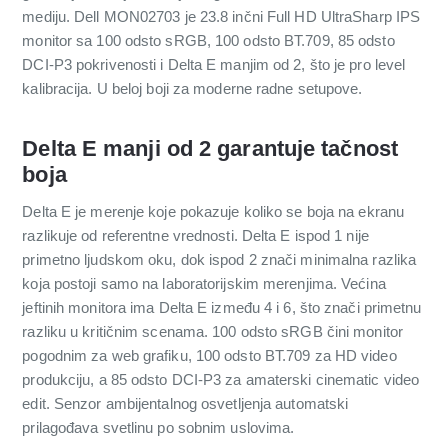
mediju. Dell MON02703 je 23.8 inčni Full HD UltraSharp IPS
monitor sa 100 odsto sRGB, 100 odsto BT.709, 85 odsto
DCI-P3 pokrivenosti i Delta E manjim od 2, što je pro level
kalibracija. U beloj boji za moderne radne setupove.
Delta E manji od 2 garantuje tačnost
boja
Delta E je merenje koje pokazuje koliko se boja na ekranu
razlikuje od referentne vrednosti. Delta E ispod 1 nije
primetno ljudskom oku, dok ispod 2 znači minimalna razlika
koja postoji samo na laboratorijskim merenjima. Većina
jeftinih monitora ima Delta E između 4 i 6, što znači primetnu
razliku u kritičnim scenama. 100 odsto sRGB čini monitor
pogodnim za web grafiku, 100 odsto BT.709 za HD video
produkciju, a 85 odsto DCI-P3 za amaterski cinematic video
edit. Senzor ambijentalnog osvetljenja automatski
prilagođava svetlinu po sobnim uslovima.