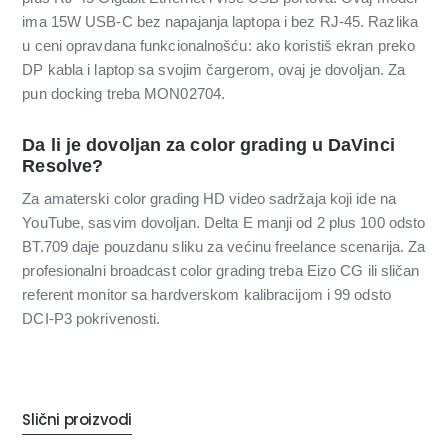
ima 15W USB-C bez napajanja laptopa i bez RJ-45. Razlika
u ceni opravdana funkcionalnošću: ako koristiš ekran preko
DP kabla i laptop sa svojim čargerom, ovaj je dovoljan. Za
pun docking treba MON02704.
Da li je dovoljan za color grading u DaVinci
Resolve?
Za amaterski color grading HD video sadržaja koji ide na
YouTube, sasvim dovoljan. Delta E manji od 2 plus 100 odsto
BT.709 daje pouzdanu sliku za većinu freelance scenarija. Za
profesionalni broadcast color grading treba Eizo CG ili sličan
referent monitor sa hardverskom kalibracijom i 99 odsto
DCI-P3 pokrivenosti.
Slični proizvodi