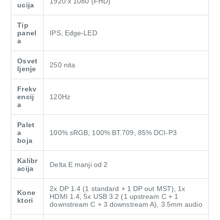
1920 x 1080 (FHD)
ucija
Tip
panel
IPS, Edge-LED
a
Osvet
250 nita
ljenje
Frekv
encij
120Hz
a
Palet
a
100% sRGB, 100% BT.709, 85% DCI-P3
boja
Kalibr
Delta E manji od 2
acija
2x DP 1.4 (1 standard + 1 DP out MST), 1x
Kone
HDMI 1.4, 5x USB 3.2 (1 upstream C + 1
ktori
downstream C + 3 downstream A), 3.5mm audio