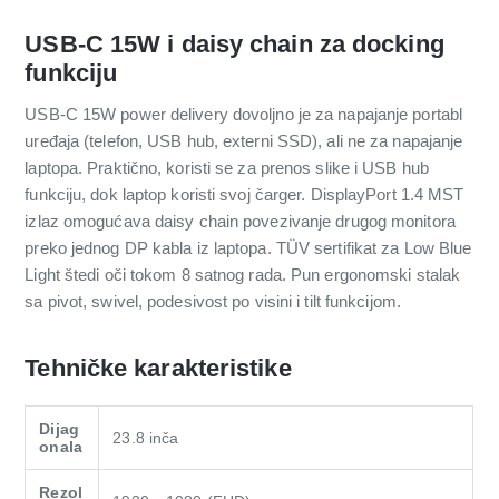
USB-C 15W i daisy chain za docking
funkciju
USB-C 15W power delivery dovoljno je za napajanje portabl
uređaja (telefon, USB hub, externi SSD), ali ne za napajanje
laptopa. Praktično, koristi se za prenos slike i USB hub
funkciju, dok laptop koristi svoj čarger. DisplayPort 1.4 MST
izlaz omogućava daisy chain povezivanje drugog monitora
preko jednog DP kabla iz laptopa. TÜV sertifikat za Low Blue
Light štedi oči tokom 8 satnog rada. Pun ergonomski stalak
sa pivot, swivel, podesivost po visini i tilt funkcijom.
Tehničke karakteristike
Dijag
23.8 inča
onala
Rezol