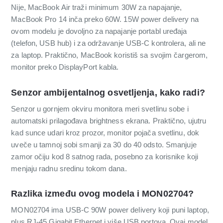
Nije, MacBook Air traži minimum 30W za napajanje,
MacBook Pro 14 inča preko 60W. 15W power delivery na
ovom modelu je dovoljno za napajanje portabl uređaja
(telefon, USB hub) i za održavanje USB-C kontrolera, ali ne
za laptop. Praktično, MacBook koristiš sa svojim čargerom,
monitor preko DisplayPort kabla.
Senzor ambijentalnog osvetljenja, kako radi?
Senzor u gornjem okviru monitora meri svetlinu sobe i
automatski prilagođava brightness ekrana. Praktično, ujutru
kad sunce udari kroz prozor, monitor pojača svetlinu, dok
uveče u tamnoj sobi smanji za 30 do 40 odsto. Smanjuje
zamor očiju kod 8 satnog rada, posebno za korisnike koji
menjaju radnu sredinu tokom dana.
Razlika između ovog modela i MON02704?
MON02704 ima USB-C 90W power delivery koji puni laptop,
plus RJ-45 Gigabit Ethernet i više USB portova. Ovaj model