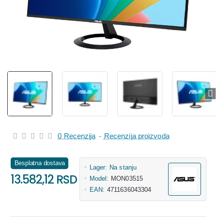
0 Recenzija
-
Recenzija proizvoda
Besplatna dostava
Lager:
Na stanju
13.582,12 RSD
Model:
MON03515
EAN:
4711636043304