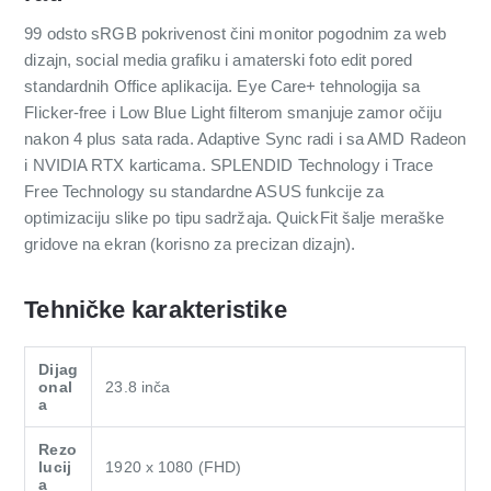
99 odsto sRGB pokrivenost čini monitor pogodnim za web
dizajn, social media grafiku i amaterski foto edit pored
standardnih Office aplikacija. Eye Care+ tehnologija sa
Flicker-free i Low Blue Light filterom smanjuje zamor očiju
nakon 4 plus sata rada. Adaptive Sync radi i sa AMD Radeon
i NVIDIA RTX karticama. SPLENDID Technology i Trace
Free Technology su standardne ASUS funkcije za
optimizaciju slike po tipu sadržaja. QuickFit šalje meraške
gridove na ekran (korisno za precizan dizajn).
Tehničke karakteristike
Dijag
onal
23.8 inča
a
Rezo
lucij
1920 x 1080 (FHD)
a