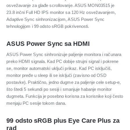
osvežavanje za glađe scrollovanje. ASUS MON03515 je
23.8 inčni Full HD IPS monitor sa 120 Hz osvežavanjem,
Adaptive Sync sinhronizacijom, ASUS Power Sync
tehnologijom i 99 odsto sRGB pokrivenosti.
ASUS Power Sync sa HDMI
ASUS Power Sync sinhronizuje paljenje monitora i računara
preko HDMI signala. Kad PC dobije strujni signal i pokrene
se, monitor automatski uključi prikaz. Kad PC isključiš,
monitor pređe u sleep ili se isključi (zavisno od OSD
postavke). Praktično, jedno dugme za paljenje cele setup-e,
što štedi 5 sekundi po sesiji i smanjuje habanje monitor
dugmeta. Funkcija je posebno korisna za korisnike koji često
menjaju PC sesije tokom dana.
99 odsto sRGB plus Eye Care Plus za
rad