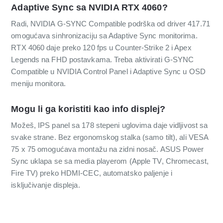
Adaptive Sync sa NVIDIA RTX 4060?
Radi, NVIDIA G-SYNC Compatible podrška od driver 417.71
omogućava sinhronizaciju sa Adaptive Sync monitorima.
RTX 4060 daje preko 120 fps u Counter-Strike 2 i Apex
Legends na FHD postavkama. Treba aktivirati G-SYNC
Compatible u NVIDIA Control Panel i Adaptive Sync u OSD
meniju monitora.
Mogu li ga koristiti kao info displej?
Možeš, IPS panel sa 178 stepeni uglovima daje vidljivost sa
svake strane. Bez ergonomskog stalka (samo tilt), ali VESA
75 x 75 omogućava montažu na zidni nosač. ASUS Power
Sync uklapa se sa media playerom (Apple TV, Chromecast,
Fire TV) preko HDMI-CEC, automatsko paljenje i
isključivanje displeja.