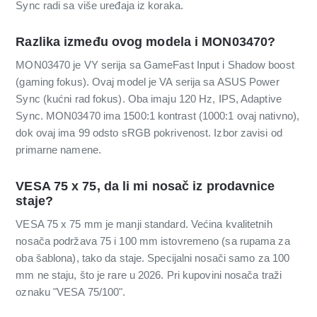
Sync radi sa više uređaja iz koraka.
Razlika između ovog modela i MON03470?
MON03470 je VY serija sa GameFast Input i Shadow boost
(gaming fokus). Ovaj model je VA serija sa ASUS Power
Sync (kućni rad fokus). Oba imaju 120 Hz, IPS, Adaptive
Sync. MON03470 ima 1500:1 kontrast (1000:1 ovaj nativno),
dok ovaj ima 99 odsto sRGB pokrivenost. Izbor zavisi od
primarne namene.
VESA 75 x 75, da li mi nosač iz prodavnice
staje?
VESA 75 x 75 mm je manji standard. Većina kvalitetnih
nosača podržava 75 i 100 mm istovremeno (sa rupama za
oba šablona), tako da staje. Specijalni nosači samo za 100
mm ne staju, što je rare u 2026. Pri kupovini nosača traži
oznaku "VESA 75/100".