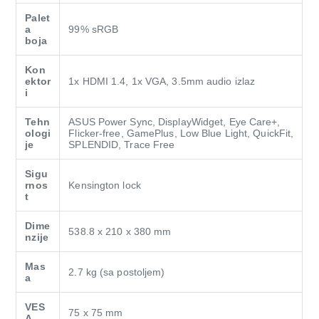
Palet
a
99% sRGB
boja
Kon
ektor
1x HDMI 1.4, 1x VGA, 3.5mm audio izlaz
i
Tehn
ASUS Power Sync, DisplayWidget, Eye Care+,
ologi
Flicker-free, GamePlus, Low Blue Light, QuickFit,
je
SPLENDID, Trace Free
Sigu
rnos
Kensington lock
t
Dime
538.8 x 210 x 380 mm
nzije
Mas
2.7 kg (sa postoljem)
a
VES
75 x 75 mm
A