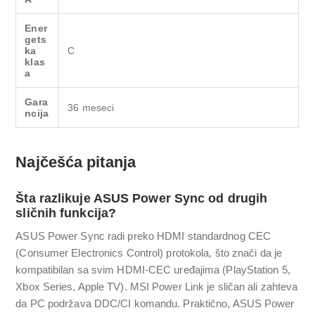
Ener
gets
ka
C
klas
a
Gara
36 meseci
ncija
Najčešća pitanja
Šta razlikuje ASUS Power Sync od drugih
sličnih funkcija?
ASUS Power Sync radi preko HDMI standardnog CEC
(Consumer Electronics Control) protokola, što znači da je
kompatibilan sa svim HDMI-CEC uređajima (PlayStation 5,
Xbox Series, Apple TV). MSI Power Link je sličan ali zahteva
da PC podržava DDC/CI komandu. Praktično, ASUS Power