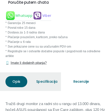
Poručite putem chata
Whatsapp
Viber
* Garancija 25 meseci
* Povrat robe 15 dana
* Dostava za 1-3 radna dana
* Plaćanje pouzećem, karticom, preko računa
* Plaćanje u 6 rata
* Sve prikazane cene su sa uračunatim PDV-om
* Registrujte se i ostvarite dodatne popuste i pogodnosti na određene
artikle
Imate li dodatnih pitanja?
Opis
Specifikacija
Recenzije
Tražiš drugi monitor za radni sto u rangu od 13.000 dinara,
hočeš ASUS pouzdanost sa Eye Care zaštitom, plus 120 Hz