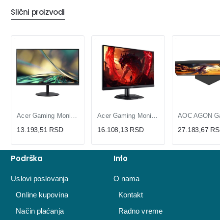
Slični proizvodi
Acer Gaming Monitor 23.8 inča Full HD IPS 144Hz, 1ms VRB, Ultra Tanak Ekran
Acer Gaming Monitor 23.8 inča Full HD VA 200Hz, FreeSync Premium, HDR10, 0.5ms
13.193,51 RSD
16.108,13 RSD
27.183,67 R
Podrška
Info
Uslovi poslovanja
O nama
Online kupovina
Kontakt
Način plaćanja
Radno vreme