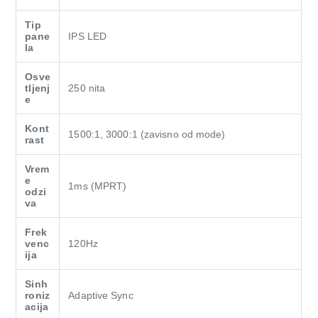
Tip
pane
IPS LED
la
Osve
tljenj
250 nita
e
Kont
1500:1, 3000:1 (zavisno od mode)
rast
Vrem
e
1ms (MPRT)
odzi
va
Frek
venc
120Hz
ija
Sinh
roniz
Adaptive Sync
acija