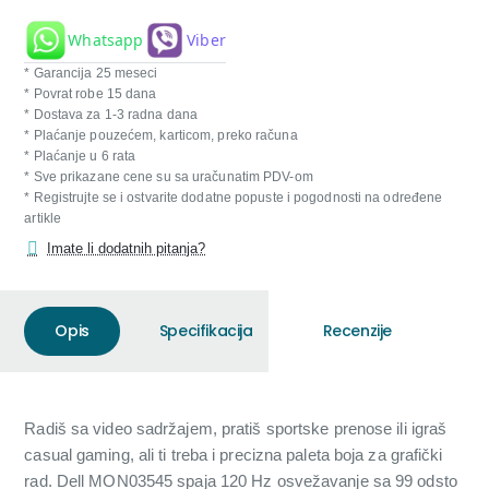
Whatsapp
Viber
* Garancija 25 meseci
* Povrat robe 15 dana
* Dostava za 1-3 radna dana
* Plaćanje pouzećem, karticom, preko računa
* Plaćanje u 6 rata
* Sve prikazane cene su sa uračunatim PDV-om
* Registrujte se i ostvarite dodatne popuste i pogodnosti na određene
artikle
Imate li dodatnih pitanja?
Opis
Specifikacija
Recenzije
Radiš sa video sadržajem, pratiš sportske prenose ili igraš
casual gaming, ali ti treba i precizna paleta boja za grafički
rad. Dell MON03545 spaja 120 Hz osvežavanje sa 99 odsto