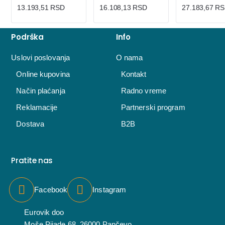
13.193,51 RSD
16.108,13 RSD
27.183,67 R
Podrška
Info
Uslovi poslovanja
O nama
Online kupovina
Kontakt
Način plaćanja
Radno vreme
Reklamacije
Partnerski program
Dostava
B2B
Pratite nas
Facebook
Instagram
Eurovik doo
Moše Pijade 68, 26000 Pančevo