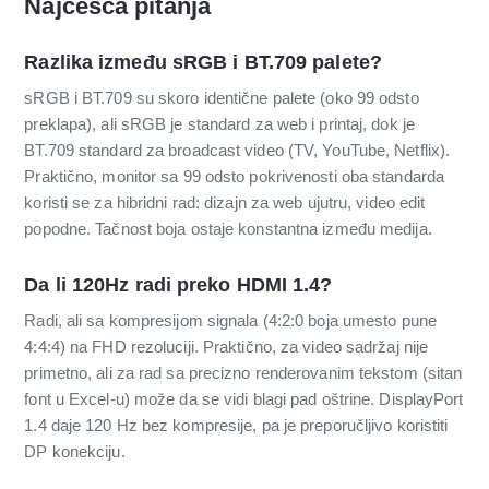
Najčešća pitanja
Razlika između sRGB i BT.709 palete?
sRGB i BT.709 su skoro identične palete (oko 99 odsto
preklapa), ali sRGB je standard za web i printaj, dok je
BT.709 standard za broadcast video (TV, YouTube, Netflix).
Praktično, monitor sa 99 odsto pokrivenosti oba standarda
koristi se za hibridni rad: dizajn za web ujutru, video edit
popodne. Tačnost boja ostaje konstantna između medija.
Da li 120Hz radi preko HDMI 1.4?
Radi, ali sa kompresijom signala (4:2:0 boja umesto pune
4:4:4) na FHD rezoluciji. Praktično, za video sadržaj nije
primetno, ali za rad sa precizno renderovanim tekstom (sitan
font u Excel-u) može da se vidi blagi pad oštrine. DisplayPort
1.4 daje 120 Hz bez kompresije, pa je preporučljivo koristiti
DP konekciju.