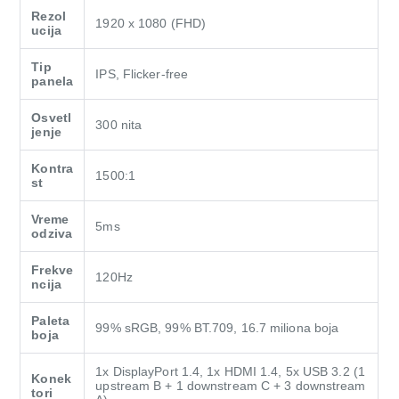
Rezol
1920 x 1080 (FHD)
ucija
Tip
IPS, Flicker-free
panela
Osvetl
300 nita
jenje
Kontra
1500:1
st
Vreme
5ms
odziva
Frekve
120Hz
ncija
Paleta
99% sRGB, 99% BT.709, 16.7 miliona boja
boja
1x DisplayPort 1.4, 1x HDMI 1.4, 5x USB 3.2 (1
Konek
upstream B + 1 downstream C + 3 downstream
tori