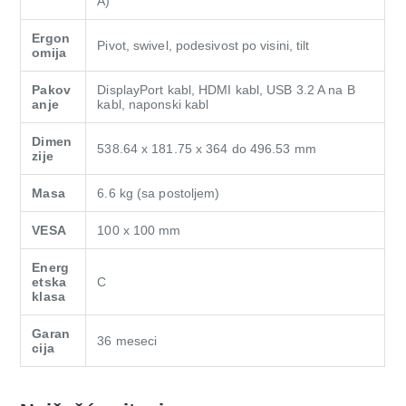
A)
Ergon
Pivot, swivel, podesivost po visini, tilt
omija
Pakov
DisplayPort kabl, HDMI kabl, USB 3.2 A na B
anje
kabl, naponski kabl
Dimen
538.64 x 181.75 x 364 do 496.53 mm
zije
Masa
6.6 kg (sa postoljem)
VESA
100 x 100 mm
Energ
etska
C
klasa
Garan
36 meseci
cija