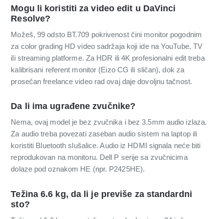
Mogu li koristiti za video edit u DaVinci
Resolve?
Možeš, 99 odsto BT.709 pokrivenost čini monitor pogodnim
za color grading HD video sadržaja koji ide na YouTube, TV
ili streaming platforme. Za HDR ili 4K profesionalni edit treba
kalibrisani referent monitor (Eizo CG ili sličan), dok za
prosečan freelance video rad ovaj daje dovoljnu tačnost.
Da li ima ugrađene zvučnike?
Nema, ovaj model je bez zvučnika i bez 3.5mm audio izlaza.
Za audio treba povezati zaseban audio sistem na laptop ili
koristiti Bluetooth slušalice. Audio iz HDMI signala neće biti
reprodukovan na monitoru. Dell P serije sa zvučnicima
dolaze pod oznakom HE (npr. P2425HE).
Težina 6.6 kg, da li je previše za standardni
sto?