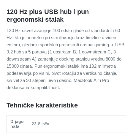
120 Hz plus USB hub i pun
ergonomski stalak
120 Hz osvežavanje je 100 odsto glađe od standardnih 60
Hz, što je primetno pri scrollovanju kroz timeline u video
editoru, gledanju sportskih prenosa ili casual gaming-u. USB
3.2 hub sa 5 portova (1 upstream B, 1 downstream C, 3
downstream A) zamenjuje docking stanicu vrednu 8000 do
15000 dinara. Pun ergonomski stalak ima 132 milimetra
podešavanja po visini, pivot rotaciju za vertikalno čitanje,
swivel za 90 stepeni levo i desno. MacBook Air i Pro
deklarisana kompatibilnost.
Tehničke karakteristike
Dijago
23.8 inča
nala