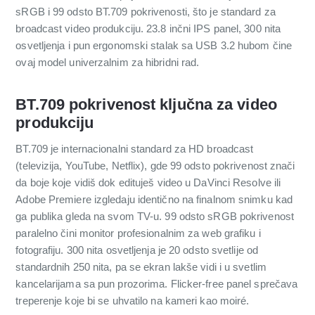
sRGB i 99 odsto BT.709 pokrivenosti, što je standard za
broadcast video produkciju. 23.8 inčni IPS panel, 300 nita
osvetljenja i pun ergonomski stalak sa USB 3.2 hubom čine
ovaj model univerzalnim za hibridni rad.
BT.709 pokrivenost ključna za video
produkciju
BT.709 je internacionalni standard za HD broadcast
(televizija, YouTube, Netflix), gde 99 odsto pokrivenost znači
da boje koje vidiš dok edituješ video u DaVinci Resolve ili
Adobe Premiere izgledaju identično na finalnom snimku kad
ga publika gleda na svom TV-u. 99 odsto sRGB pokrivenost
paralelno čini monitor profesionalnim za web grafiku i
fotografiju. 300 nita osvetljenja je 20 odsto svetlije od
standardnih 250 nita, pa se ekran lakše vidi i u svetlim
kancelarijama sa pun prozorima. Flicker-free panel sprečava
treperenje koje bi se uhvatilo na kameri kao moiré.