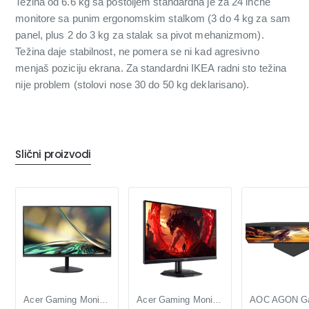
Težina od 6.6 kg sa postoljem standardna je za 24 inčne
monitore sa punim ergonomskim stalkom (3 do 4 kg za sam
panel, plus 2 do 3 kg za stalak sa pivot mehanizmom).
Težina daje stabilnost, ne pomera se ni kad agresivno
menjaš poziciju ekrana. Za standardni IKEA radni sto težina
nije problem (stolovi nose 30 do 50 kg deklarisano).
Slični proizvodi
Acer Gaming Monitor 23.8 inča Full HD IPS 144Hz, 1ms VRB, Ultra Tanak Ekran
Acer Gaming Monitor 23.8 inča Full HD VA 200Hz, FreeSync Premium, HDR10, 0.5ms