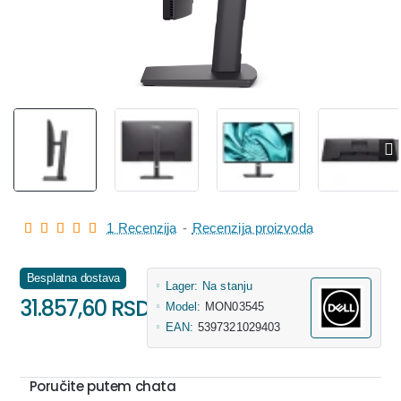
1 Recenzija
-
Recenzija proizvoda
Besplatna dostava
Lager:
Na stanju
31.857,60 RSD
Model:
MON03545
EAN:
5397321029403
Poručite putem chata