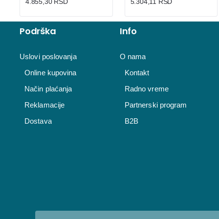
4.855,30 RSD
5.304,11 RSD
Podrška
Info
Uslovi poslovanja
O nama
Online kupovina
Kontakt
Način plaćanja
Radno vreme
Reklamacije
Partnerski program
Dostava
B2B