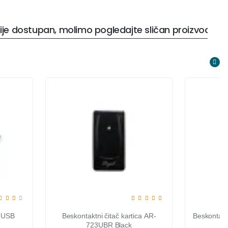
ije dostupan, molimo pogledajte sličan proizvod
a USB
Beskontaktni čitač kartica AR-
Beskontakt
723UBR Black