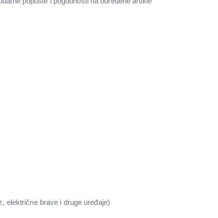
 dodatne popuste i pogodnosti na određene artikle
z, električne brave i druge uređaje)