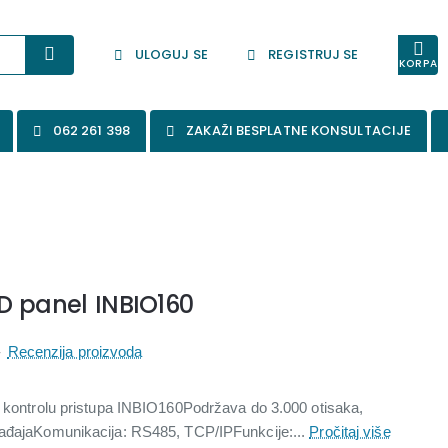
ULOGUJ SE
REGISTRUJ SE
KORPA
062 261 398
ZAKAŽI BESPLATNE KONSULTACIJE
FID panel INBIO160
-
Recenzija proizvoda
a kontrolu pristupa INBIO160Podržava do 3.000 otisaka,
gađajaKomunikacija: RS485, TCP/IPFunkcije:...
Pročitaj više