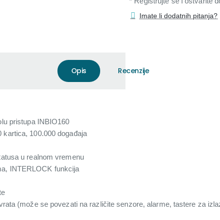
* Registrujte se i ostvarite
Imate li dodatnih pitanja?
Opis
Recenzije
rolu pristupa INBIO160
 kartica, 100.000 događaja
statusa u realnom vremenu
ema, INTERLOCK funkcija
te
vrata (može se povezati na različite senzore, alarme, tastere za izla