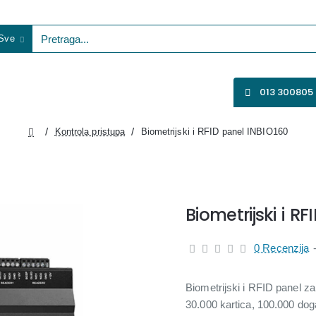
Sve
etraga...
VENTILATORI
WIFI KAMERE
SVE ZA VIDEO NADZOR
013 300805
Kontrola pristupa
Biometrijski i RFID panel INBIO160
home
Biometrijski i R
0 Recenzija
Biometrijski i RFID panel z
30.000 kartica, 100.000 do