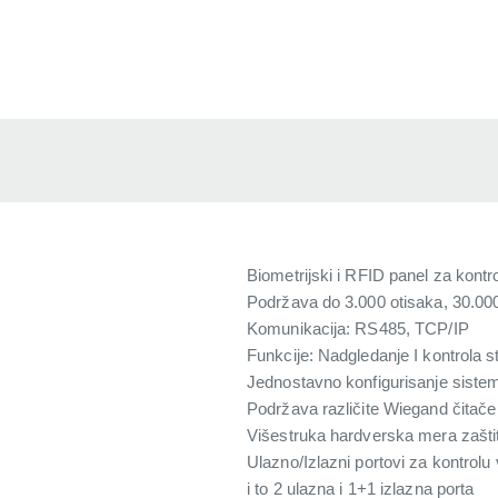
Biometrijski i RFID panel za kont
Podržava do 3.000 otisaka, 30.000
Komunikacija: RS485, TCP/IP
Funkcije: Nadgledanje I kontrola 
Jednostavno konfigurisanje sist
Podržava različite Wiegand čitače
Višestruka hardverska mera zašti
Ulazno/Izlazni portovi za kontrolu 
i to 2 ulazna i 1+1 izlazna porta