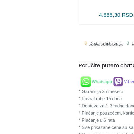
4.855,30 RSD
Dodaj u listu želja
U
Poručite putem chat
Whatsapp
Vibe
* Garancija 25 meseci
* Povrat robe 15 dana
* Dostava za 1-3 radna dan
* Plaćanje pouzećem, karti
* Plaćanje u 6 rata
* Sve prikazane cene su s