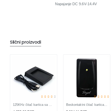
Napajanje DC 9.6V-14.4V
Slični proizvodi
125KHz čitač kartica sa USB
Beskontaktni čitač kartica AR-723UBR Black