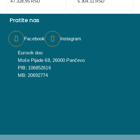
47.328,95 RSD
5.304,11 RSD
Pratite nas
Facebook
Instagram
Eurovik doo
Moše Pijade 68, 26000 Pančevo
PIB: 106852616
MB: 20692774