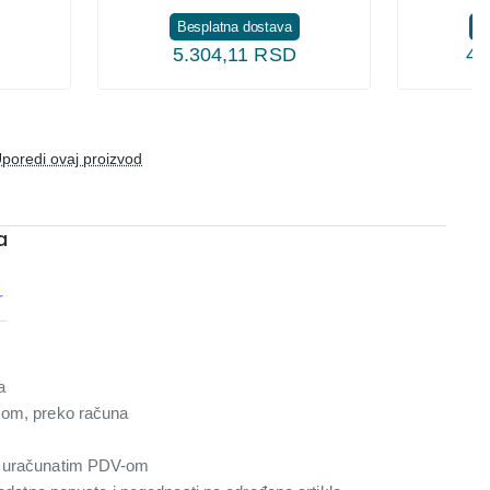
Besplatna dostava
B
5.304,11 RSD
47
poredi ovaj proizvod
a
r
a
com, preko računa
a uračunatim PDV-om