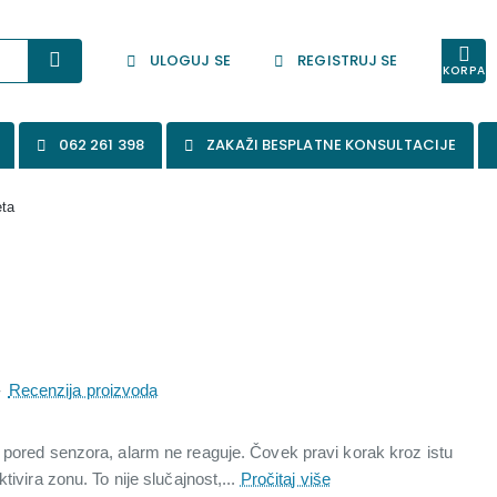
ULOGUJ SE
REGISTRUJ SE
KORPA
062 261 398
ZAKAŽI BESPLATNE KONSULTACIJE
eta
-
Recenzija proizvoda
 pored senzora, alarm ne reaguje. Čovek pravi korak kroz istu
tivira zonu. To nije slučajnost,...
Pročitaj više