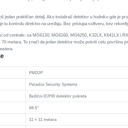
oš jedan praktičan detalj. Ako instaliraš detektor u hodniku gde je prome
je tu kontrolu direktno na uređaju. Bez pristupa softveru, bez rekonfi
si od centrale: sa MG6130, MG6160, MG6250, K32LX, K641LX i RX1
 metara. To znači da jedan detektor može pokriti celu površinu pr
eatera.
ke
PMD2P
Paradox Security Systems
Bežični IC/PIR detektor pokreta
88.5°
11 × 11 metara