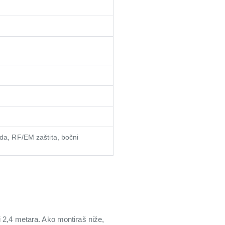
da, RF/EM zaštita, bočni
i 2,4 metara. Ako montiraš niže,