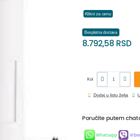
Klikni za cenu
Besplatna dostava
8.792,58 RSD
Kol
Dodaj u listu želja
U
Poručite putem chat
Whatsapp
Vibe