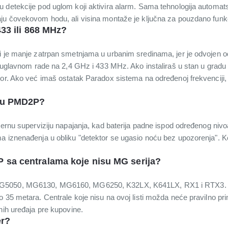
 detekcije pod uglom koji aktivira alarm. Sama tehnologija automatsk
ju čovekovom hodu, ali visina montaže je ključna za pouzdano funkc
433 ili 868 MHz?
 je manje zatrpan smetnjama u urbanim sredinama, jer je odvojen od 
ji uglavnom rade na 2,4 GHz i 433 MHz. Ako instaliraš u stan u grad
bor. Ako već imaš ostatak Paradox sistema na određenoj frekvenciji
.
e u PMD2P?
ternu superviziju napajanja, kad baterija padne ispod određenog nivo
ma iznenađenja u obliku "detektor se ugasio noću bez upozorenja".
 sa centralama koje nisu MG serija?
MG5050, MG6130, MG6160, MG6250, K32LX, K641LX, RX1 i RTX3.
 35 metara. Centrale koje nisu na ovoj listi možda neće pravilno pri
nih uređaja pre kupovine.
er?