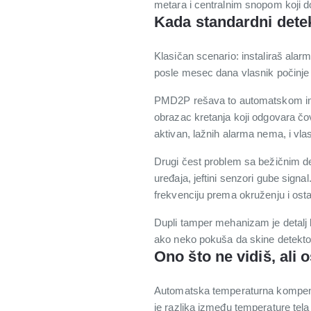
metara i centralnim snopom koji d
Kada standardni dete
Klasičan scenario: instaliraš alarm
posle mesec dana vlasnik počinje d
PMD2P rešava to automatskom impu
obrazac kretanja koji odgovara čovek
aktivan, lažnih alarma nema, i vlas
Drugi čest problem sa bežičnim det
uređaja, jeftini senzori gube sign
frekvenciju prema okruženju i ost
Dupli tamper mehanizam je detalj 
ako neko pokuša da skine detektor 
Ono što ne vidiš, ali 
Automatska temperaturna kompenzac
je razlika između temperature te