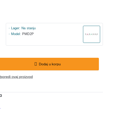
Lager:
Na stanju
Model:
PMD2P
Dodaj u korpu
poredi ovaj proizvod
a
r