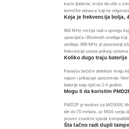
kućni ljubimac može da uđe u zonu
termičke obrasce koji ne odgovara
Koja je frekvencija bolja, 
868 MHz verzija radi u opsegu koji
upravljača i Bluetooth uređaja ko
uređaja, 868 MHz je pouzdaniji iz
frekvencije unutar jednog sistema
Koliko dugo traju baterij
Paradox bežični detektori imaju in
napon i prikazuje upozorenje. Ne
baterije traju tipično 2-4 godine.
Mogu li da koristim PMD2P
PMD2P je testiran sa MG5000, 
ide do 70 metara, uz MG6 seriju do
proveri zvanični spisak kompatibil
Šta tačno radi dupli tamp