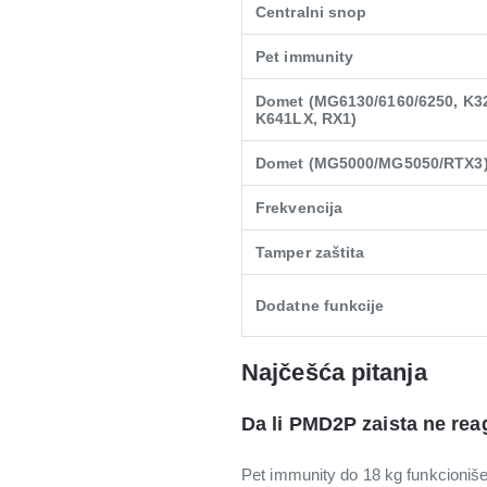
Centralni snop
Pet immunity
Domet (MG6130/6160/6250, K3
K641LX, RX1)
Domet (MG5000/MG5050/RTX3
Frekvencija
Tamper zaštita
Dodatne funkcije
Najčešća pitanja
Da li PMD2P zaista ne rea
Pet immunity do 18 kg funkcioniše 