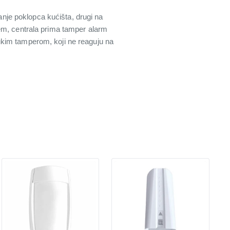
je poklopca kućišta, drugi na
jem, centrala prima tamper alarm
ukim tamperom, koji ne reaguju na