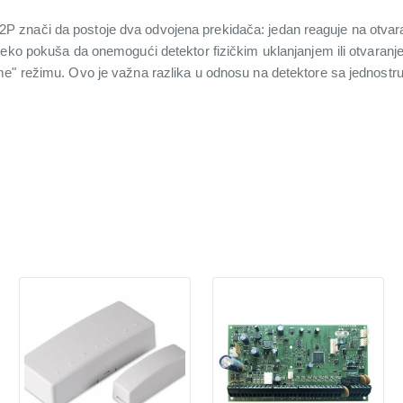
znači da postoje dva odvojena prekidača: jedan reaguje na otvaran
neko pokuša da onemogući detektor fizičkim uklanjanjem ili otvaran
e" režimu. Ovo je važna razlika u odnosu na detektore sa jednostr