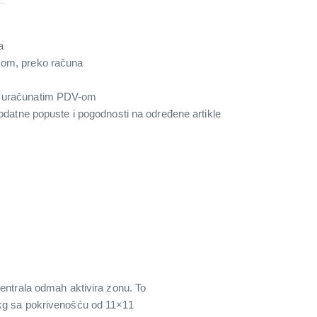
a
com, preko računa
a uračunatim PDV-om
 dodatne popuste i pogodnosti na određene artikle
centrala odmah aktivira zonu. To
 kg sa pokrivenošću od 11×11