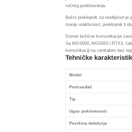
ručnog podešavanja.
Bočni preklopnik za osetljivost je j
manja reaktivnost, preklopnik ti da
Domet bežične komunikacije zavi
Sa MG5000, MG5050 i RTX3, čak 70
komunikaciji sa centralom bez rep
Tehničke karakteristi
Model
Proizvođač
Tip
Ugao pokrivenosti
Površina detekcije