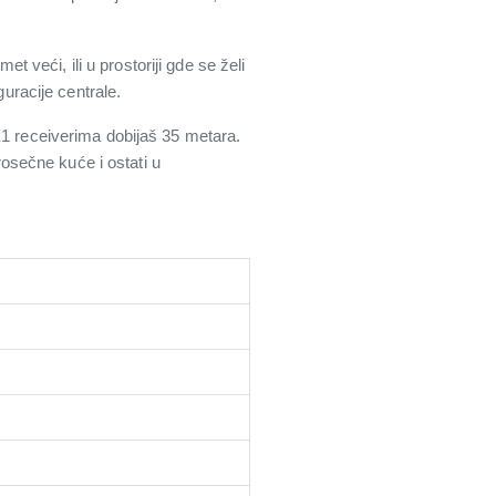
t veći, ili u prostoriji gde se želi
guracije centrale.
 receiverima dobijaš 35 metara.
osečne kuće i ostati u