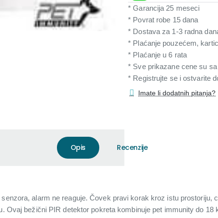
* Garancija 25 meseci
* Povrat robe 15 dana
* Dostava za 1-3 radna dan
* Plaćanje pouzećem, karti
* Plaćanje u 6 rata
* Sve prikazane cene su s
* Registrujte se i ostvarite
Imate li dodatnih pitanja?
Opis
Recenzije
senzora, alarm ne reaguje. Čovek pravi korak kroz istu prostoriju, 
du. Ovaj bežični PIR detektor pokreta kombinuje pet immunity do 18