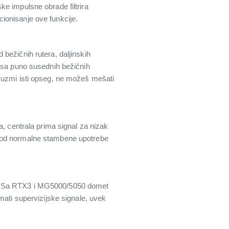
e impulsne obrade filtrira
ionisanje ove funkcije.
bežičnih rutera, daljinskih
u sa puno susednih bežičnih
, uzmi isti opseg, ne možeš mešati
a, centrala prima signal za nizak
 Kod normalne stambene upotrebe
 Sa RTX3 i MG5000/5050 domet
mati supervizijske signale, uvek