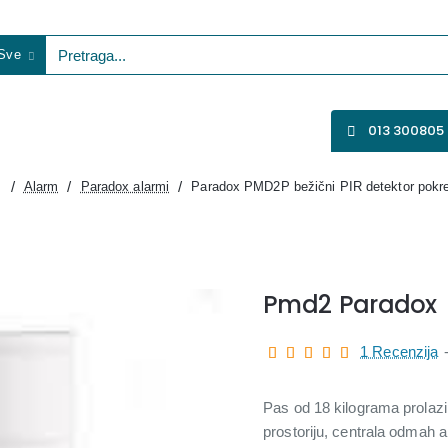
Sve
etraga...
VENTILATORI
WIFI KAMERE
SVE ZA VIDEO NADZOR
013 300805
Alarm
Paradox alarmi
Paradox PMD2P bežični PIR detektor pokr
home
Pmd2 Paradox
1 Recenzija
Pas od 18 kilograma prolazi
prostoriju, centrala odmah ak