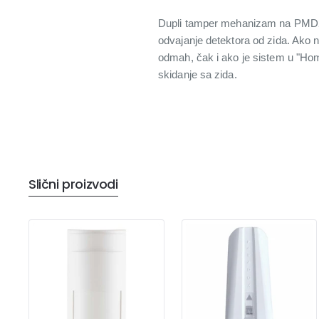
Dupli tamper mehanizam na PMD2P 
odvajanje detektora od zida. Ako 
odmah, čak i ako je sistem u "Hom
skidanje sa zida.
Slični proizvodi