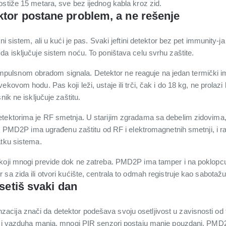
ostiže 15 metara, sve bez ijednog kabla kroz zid.
ktor postane problem, a ne rešenje
ni sistem, ali u kući je pas. Svaki jeftini detektor bez pet immunity-ja
a isključuje sistem noću. To poništava celu svrhu zaštite.
lsnom obradom signala. Detektor ne reaguje na jedan termički im
ovom hodu. Pas koji leži, ustaje ili trči, čak i do 18 kg, ne prolazi k
nik ne isključuje zaštitu.
ektorima je RF smetnja. U starijim zgradama sa debelim zidovima, il
al. PMD2P ima ugrađenu zaštitu od RF i elektromagnetnih smetnji, i ra
atku sistema.
koji mnogi previde dok ne zatreba. PMD2P ima tamper i na poklopcu i
sa zida ili otvori kućište, centrala to odmah registruje kao sabotažu
osetiš svaki dan
ija znači da detektor podešava svoju osetljivost u zavisnosti od t
la i vazduha manja, mnogi PIR senzori postaju manje pouzdani. PM