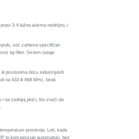
 pravi 3-4 lažna alarma nedeljno, i
puls, već zahteva specifičan
roz taj filter. Sistem ostaje
i prostorima blizu industrijskih
di na 433 ili 868 MHz, biraš
 na zadnjoj ploči, što znači da
.
emperature prostorije. Leti, kada
D2P to kompenzuje automatski, bez