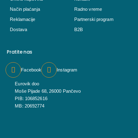
Način plaćanja
Radno vreme
Reklamacije
Partnerski program
Dostava
B2B
Pratite nas
Facebook
Instagram
Eurovik doo
Moše Pijade 68, 26000 Pančevo
PIB: 106852616
MB: 20692774