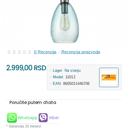
0 Recenzija
-
Recenzija proizvoda
2.999,00 RSD
Lager:
Na stanju
Model:
11012
EAN:
8605031446708
Poručite putem chata
Whatsapp
Viber
* Garancija 25 meseci