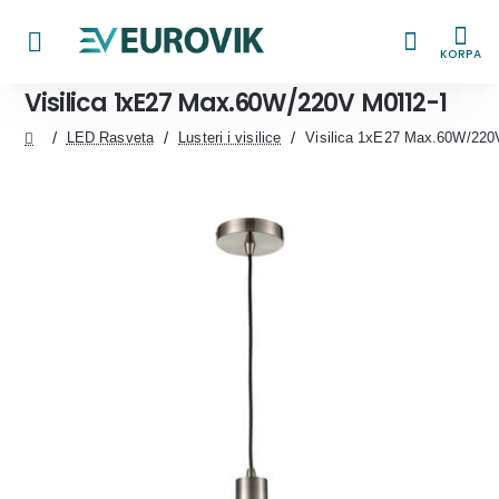
KORPA
Visilica 1xE27 Max.60W/220V M0112-1
LED Rasveta
Lusteri i visilice
Visilica 1xE27 Max.60W/220
home