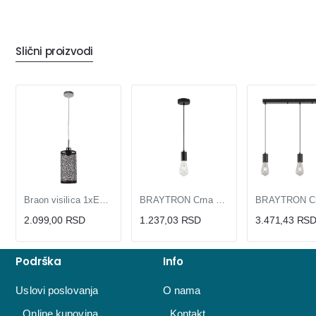
Slični proizvodi
Braon visilica 1xE27 Max.60W/220V M385
BRAYTRON Crna Visilica 1xE27 BV04-00060 | E27 Grlo
2.099,00 RSD
1.237,03 RSD
3.471,43 RS
Podrška
Info
Uslovi poslovanja
O nama
Online kupovina
Kontakt