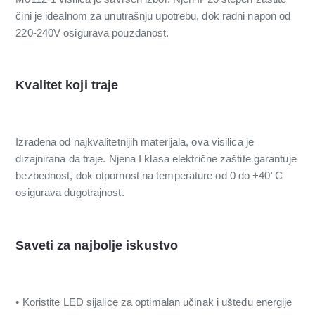
čini je idealnom za unutrašnju upotrebu, dok radni napon od
220-240V osigurava pouzdanost.
Kvalitet koji traje
Izrađena od najkvalitetnijih materijala, ova visilica je
dizajnirana da traje. Njena I klasa električne zaštite garantuje
bezbednost, dok otpornost na temperature od 0 do +40°C
osigurava dugotrajnost.
Saveti za najbolje iskustvo
• Koristite LED sijalice za optimalan učinak i uštedu energije