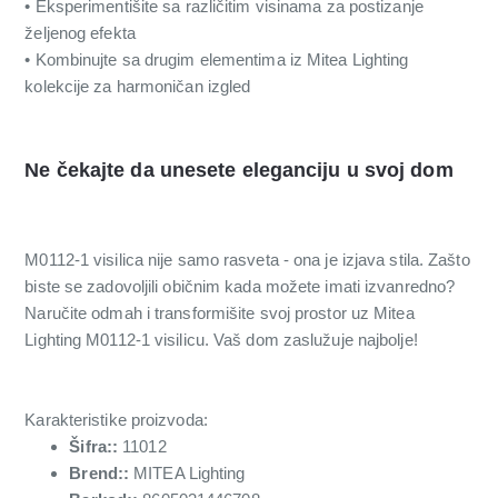
• Eksperimentišite sa različitim visinama za postizanje
željenog efekta
• Kombinujte sa drugim elementima iz Mitea Lighting
kolekcije za harmoničan izgled
Ne čekajte da unesete eleganciju u svoj dom
M0112-1 visilica nije samo rasveta - ona je izjava stila. Zašto
biste se zadovoljili običnim kada možete imati izvanredno?
Naručite odmah i transformišite svoj prostor uz Mitea
Lighting M0112-1 visilicu. Vaš dom zaslužuje najbolje!
Karakteristike proizvoda:
Šifra::
11012
Brend::
MITEA Lighting