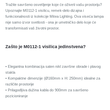
Tražite savršeno osvetljenje koje će oživeti vašu prostoriju?
Upoznajte M0112-1 visilicu, remek-delo dizajna i
funkcionalnosti iz kolekcije Mitea Lighting. Ova viseća lampa
nije samo izvor svetlosti - ona je umetničko delo koje će
transformisati vaš životni prostor.
Zašto je M0112-1 visilica jedinstvena?
• Elegantna kombinacija saten nikl završne obrade i plavog
stakla
• Kompaktne dimenzije (Ø160mm x H: 250mm) idealne za
različite prostorije
• Prilagodljiva dužina kabla do 900mm za savršeno
pozicioniranje