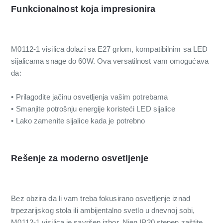
Funkcionalnost koja impresionira
M0112-1 visilica dolazi sa E27 grlom, kompatibilnim sa LED
sijalicama snage do 60W. Ova versatilnost vam omogućava
da:
• Prilagodite jačinu osvetljenja vašim potrebama
• Smanjite potrošnju energije koristeći LED sijalice
• Lako zamenite sijalice kada je potrebno
Rešenje za moderno osvetljenje
Bez obzira da li vam treba fokusirano osvetljenje iznad
trpezarijskog stola ili ambijentalno svetlo u dnevnoj sobi,
M0112-1 visilica je savršen izbor. Njen IP20 stepen zaštite