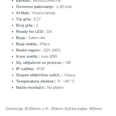
Barkod::
8605031446708
Osnovno pakovanje::
1.00 kom
Artikal::
Viseća lampa
Tip grla::
E27
Broj grla::
1
Ready for LED::
DA
Boja::
Saten nikl
Boja stakla::
Plava
Radni napon::
220~240V
Izvor svetla::
max.60W
Sij. uključene uz proizvo.::
NE
IP zaštita::
IP20
Stepen električne zaštit.::
I klasa
Temperatura okoline::
0~ +40 °C
Način montaže::
Na plafon
Dimenzije: Ø160mm x H: 250mm Dužina kabla: 900mm