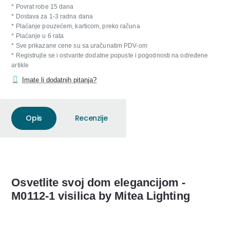
* Povrat robe 15 dana
* Dostava za 1-3 radna dana
* Plaćanje pouzećem, karticom, preko računa
* Plaćanje u 6 rata
* Sve prikazane cene su sa uračunatim PDV-om
* Registrujte se i ostvarite dodatne popuste i pogodnosti na određene
artikle
Imate li dodatnih pitanja?
Opis
Recenzije
Osvetlite svoj dom elegancijom -
M0112-1 visilica by Mitea Lighting