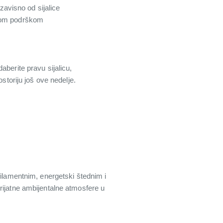
zavisno od sijalice
čkom podrškom
aberite pravu sijalicu,
storiju još ove nedelje.
filamentnim, energetski štednim i
rijatne ambijentalne atmosfere u