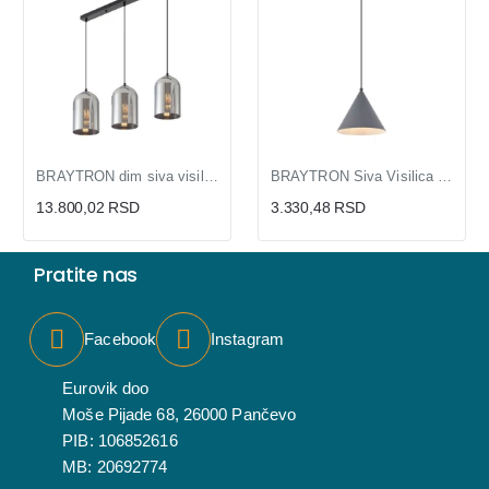
BRAYTRON dim siva visilica 3xE27
BRAYTRON Siva Visilica 1xE27 BV05-00062 | Stropna Lampa
13.800,02 RSD
3.330,48 RSD
Pratite nas
Facebook
Instagram
Eurovik doo
Moše Pijade 68, 26000 Pančevo
PIB: 106852616
MB: 20692774