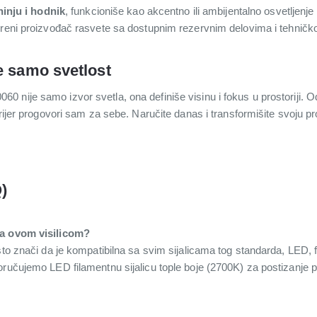
inju i hodnik
, funkcioniše kao akcentno ili ambijentalno osvetljenje 
ereni proizvođač rasvete sa dostupnim rezervnim delovima i tehni
e samo svetlost
nije samo izvor svetla, ona definiše visinu i fokus u prostoriji. Od
rijer progovori sam za sebe. Naručite danas i transformišite svoju pro
)
sa ovom visilicom?
što znači da je kompatibilna sa svim sijalicama tog standarda, LED, 
oručujemo LED filamentnu sijalicu tople boje (2700K) za postizanje p