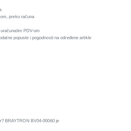
a
com, preko računa
a uračunatim PDV-om
 dodatne popuste i pogodnosti na određene artikle
erijer? BRAYTRON BV04-00060 je