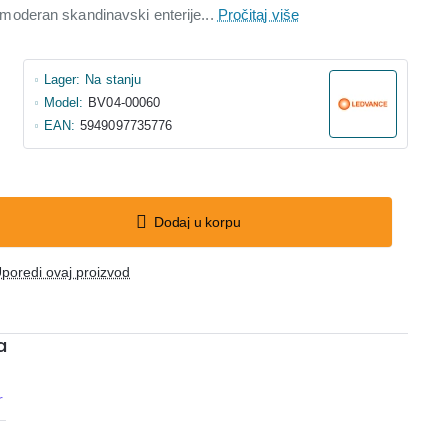
i u moderan skandinavski enterije...
Pročitaj više
Lager:
Na stanju
Model:
BV04-00060
EAN:
5949097735776
Dodaj u korpu
poredi ovaj proizvod
a
r