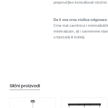
preporučljivo konsultovati stručno 
Da li ova crna visilica odgovara
Crna mat završnica i minimalistički
minimalizam, ali i savremene stan
u trpezariji ili kuhinji.
Slični proizvodi