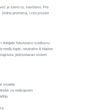
 već je samo tu, savršeno. Pre
u. Jedna promena, i ceo prostor
 vi dobijate fokusiranu svetlosnu
 između tople, neutralne ili hladne
 majstora: jednostavan sistem
tne modele
 potrebe za redizajnom
adnju
ama