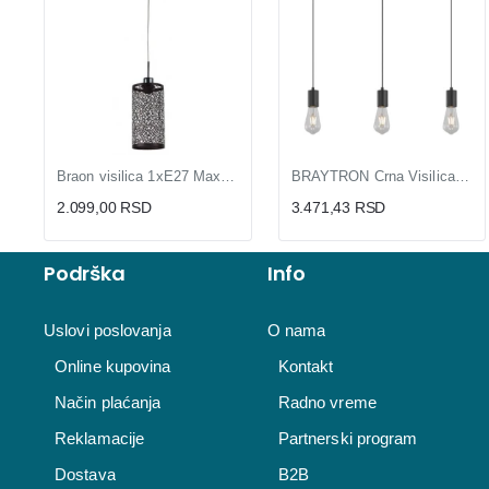
Braon visilica 1xE27 Max.60W/220V M385
BRAYTRON Crna Visilica 3xE27 BV04-00062 | Lustacija
2.099,00 RSD
3.471,43 RSD
Podrška
Info
Uslovi poslovanja
O nama
Online kupovina
Kontakt
Način plaćanja
Radno vreme
Reklamacije
Partnerski program
Dostava
B2B