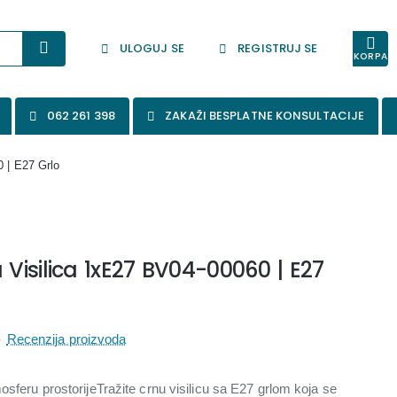
ULOGUJ SE
REGISTRUJ SE
KORPA
062 261 398
ZAKAŽI BESPLATNE KONSULTACIJE
 | E27 Grlo
isilica 1xE27 BV04-00060 | E27
-
Recenzija proizvoda
osferu prostorijeTražite crnu visilicu sa E27 grlom koja se