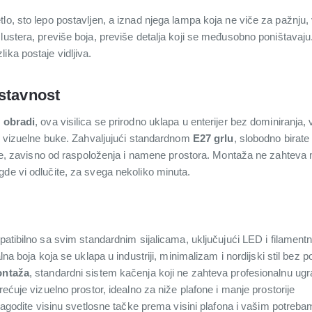
lo, sto lepo postavljen, a iznad njega lampa koja ne viče za pažnju,
lustera, previše boja, previše detalja koji se međusobno poništavaj
ika postaje vidljiva.
stavnost
j obradi
, ova visilica se prirodno uklapa u enterijer bez dominiranja,
ez vizuelne buke. Zahvaljujući standardnom
E27 grlu
, slobodno birate
sične, zavisno od raspoloženja i namene prostora. Montaža ne zahteva
gde vi odlučite, za svega nekoliko minuta.
patibilno sa svim standardnim sijalicama, uključujući LED i filamen
alna boja koja se uklapa u industriji, minimalizam i nordijski stil bez
ontaža
, standardni sistem kačenja koji ne zahteva profesionalnu ugr
rećuje vizuelno prostor, idealno za niže plafone i manje prostorije
ilagodite visinu svetlosne tačke prema visini plafona i vašim potreb