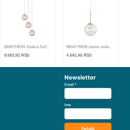
BRAYTRON Visilica 3xG9 BV01-00011 | Stropna svetiljka
BRAYTRON zlatna visilica 1xG9
8.683,92 RSD
4.681,46 RSD