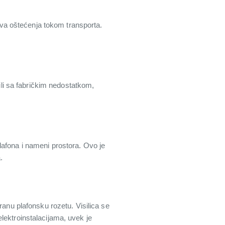
čava oštećenja tokom transporta.
i sa fabričkim nedostatkom,
lafona i nameni prostora. Ovo je
.
ranu plafonsku rozetu. Visilica se
lektroinstalacijama, uvek je