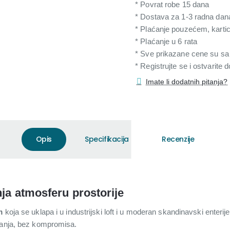
* Povrat robe 15 dana
* Dostava za 1-3 radna dan
* Plaćanje pouzećem, karti
* Plaćanje u 6 rata
* Sve prikazane cene su s
* Registrujte se i ostvarite
Imate li dodatnih pitanja?
Opis
Specifikacija
Recenzije
nja atmosferu prostorije
m
koja se uklapa i u industrijski loft i u moderan skandinavski ent
vanja, bez kompromisa.