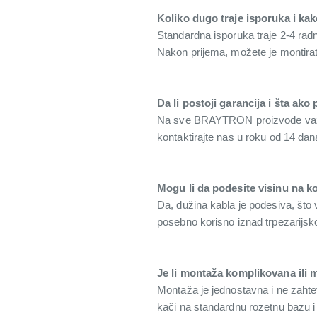
Koliko dugo traje isporuka i ka
Standardna isporuka traje 2-4 radna
Nakon prijema, možete je montirat
Da li postoji garancija i šta ak
Na sve BRAYTRON proizvode važi z
kontaktirajte nas u roku od 14 da
Mogu li da podesite visinu na ko
Da, dužina kabla je podesiva, što
posebno korisno iznad trpezarijsk
Je li montaža komplikovana ili m
Montaža je jednostavna i ne zahtev
kači na standardnu rozetnu bazu i 