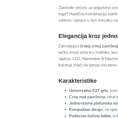
Zamislite večeru uz prigušeno svet
toga? Haotična kombinacija starih 
odahne. Upravo u tom trenutku razl
Elegancija kroz jedno
Zahvaljujući
čistoj crnoj završno
tačku iznad stola ili u hodniku, b
sijalice, LED, filamentne ili kla
kačenja znači da lampa visi tamo 
Karakteristike
Univerzalno E27 grlo
, kom
Crna mat završnica
, neutr
Jednostavna plafonska m
Kompaktan dizajn
, ne opte
Podesiva dužina kabla
, pr