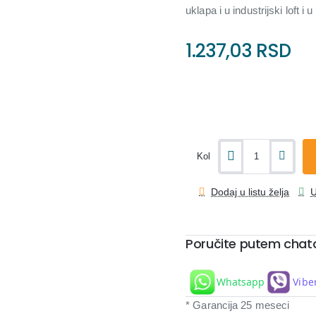
uklapa i u industrijski loft 
1.237,03 RSD
Kol
Dodaj u listu želja
U
Poručite putem chat
Whatsapp
Vibe
* Garancija 25 meseci