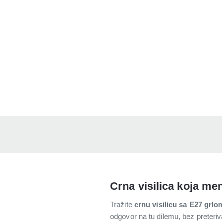
Crna visilica koja me
Tražite
crnu visilicu sa E27 grlo
odgovor na tu dilemu, bez preteri