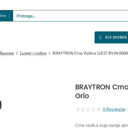
Sve
etraga...
VENTILATORI
WIFI KAMERE
SVE ZA VIDEO NADZOR
013 300805
Rasveta
Lusteri i visilice
BRAYTRON Crna Visilica 1xE27 BV04-00060
BRAYTRON Crna V
Grlo
0 Recenzija
Crna visilica koja menja atm