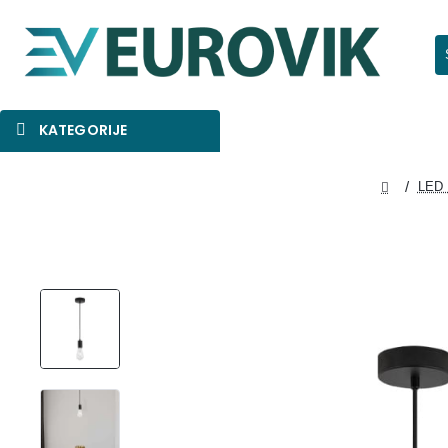
Pr
KATEGORIJE
SNIŽENO
AKCIJA
NOVO
LED 
home