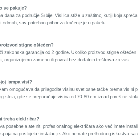
ko se pakuje?
 dana za područje Srbije. Visilica stiže u zaštitnoj kutiji koja spre
i odmah, sav potreban pribor za kačenje je u paketu.
o proizvod stigne oštećen?
akonska garancija od 2 godine. Ukoliko proizvod stigne oštećen il
na, organizujemo zamenu ili povrat bez dodatnih troškova za vas.
joj lampa visi?
 vam omogućava da prilagodite visinu svetlosne tačke prema visini p
og stola, gde se preporučuje visina od 70-80 cm iznad površine stola
i treba električar?
a posebne alate niti profesionalnog električara ako već imate instali
spaja na postojeće instalacije. Ako nemate prethodnog iskustva sa e