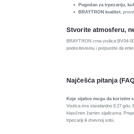
Pogodan za trpezariju, kuh
BRAYTRON kvalitet
, prov
Stvorite atmosferu, n
BRAYTRON crna visilica BV04-00060 
podesitevisinu i prepustite da ente
Najčešća pitanja (FAQ
Koje sijalice mogu da koristim 
Visilica ima standardno E27 grlo, 
klasičnim žarnim sijalicama. Prep
trpezariji ili dnevnoj sobi.