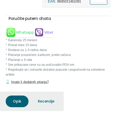
EAN:
8605031461091
Poručite putem chata
Whatsapp
Viber
* Garancija 25 meseci
* Povrat robe 15 dana
* Dostava za 1-3 radna dana
* Plaćanje pouzećem, karticom, preko računa
* Plaćanje u 6 rata
* Sve prikazane cene su sa uračunatim PDV-om
* Registrujte se i ostvarite dodatne popuste i pogodnosti na određene
artikle
Imate li dodatnih pitanja?
Opis
Recenzije