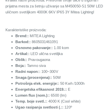
kvalitet naših proizvoda. Pretvorite svoje ulice u sigurna i
prijatna mesta za šetnju uživanje sa M450050-S1 50W LED
uličnom svetiljkom 4000K 6KV IP65 3Y Mitea Lighting!
Karakteristike proizvoda:
Brend::
MITEA Lighting
Barkod::
8605031461091
Osnovno pakovanje::
1.00 kom
Artikal::
LED ulična svetiljka
Oblik::
Pravougaona
Boja::
Tamno siva
Radni napon::
100~300V
Snaga (procenjena)::
50W
Potrošnja elek. energije::
50 Kwh /1000h
Energetska efikasnost 2019.::
E
Lumen flux (nom.)::
6500 (lm)
Temp. boje svetl.::
4000 K (Cool white)
Ugao rasipanja svetlosti (.::
120º