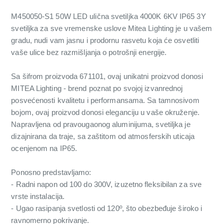
M450050-S1 50W LED ulična svetiljka 4000K 6KV IP65 3Y
svetiljka za sve vremenske uslove Mitea Lighting je u vašem
gradu, nudi vam jasnu i prodornu rasvetu koja će osvetliti
vaše ulice bez razmišljanja o potrošnji energije.
Sa šifrom proizvoda 671101, ovaj unikatni proizvod donosi
MITEA Lighting - brend poznat po svojoj izvanrednoj
posvećenosti kvalitetu i performansama. Sa tamnosivom
bojom, ovaj proizvod donosi eleganciju u vaše okruženje.
Napravljena od pravougaonog aluminijuma, svetiljka je
dizajnirana da traje, sa zaštitom od atmosferskih uticaja
ocenjenom na IP65.
Ponosno predstavljamo:
- Radni napon od 100 do 300V, izuzetno fleksibilan za sve
vrste instalacija.
- Ugao rasipanja svetlosti od 120º, što obezbeđuje široko i
ravnomerno pokrivanje.