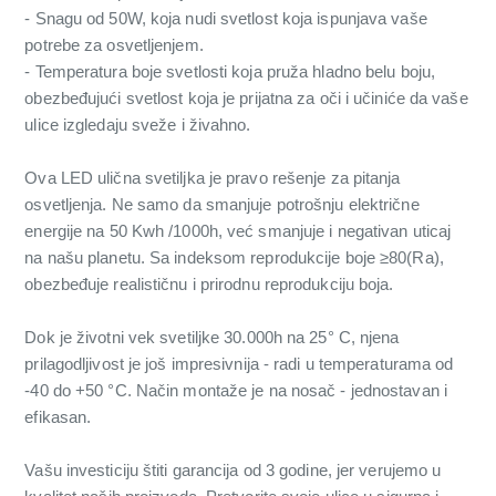
- Snagu od 50W, koja nudi svetlost koja ispunjava vaše
potrebe za osvetljenjem.
- Temperatura boje svetlosti koja pruža hladno belu boju,
obezbeđujući svetlost koja je prijatna za oči i učiniće da vaše
ulice izgledaju sveže i živahno.
Ova LED ulična svetiljka je pravo rešenje za pitanja
osvetljenja. Ne samo da smanjuje potrošnju električne
energije na 50 Kwh /1000h, već smanjuje i negativan uticaj
na našu planetu. Sa indeksom reprodukcije boje ≥80(Ra),
obezbeđuje realističnu i prirodnu reprodukciju boja.
Dok je životni vek svetiljke 30.000h na 25° C, njena
prilagodljivost je još impresivnija - radi u temperaturama od
-40 do +50 °C. Način montaže je na nosač - jednostavan i
efikasan.
Vašu investiciju štiti garancija od 3 godine, jer verujemo u