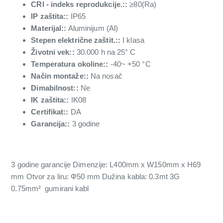
CRI - indeks reprodukcije.::
≥80(Ra)
IP zaštita::
IP65
Materijal::
Aluminijum (Al)
Stepen električne zaštit.::
I klasa
Životni vek::
30.000 h na 25° C
Temperatura okoline::
-40~ +50 °C
Način montaže::
Na nosač
Dimabilnost::
Ne
IK zaštita::
IK08
Certifikat::
DA
Garancija::
3 godine
3 godine garancije Dimenzije: L400mm x W150mm x H69
mm Otvor za liru: Φ50 mm Dužina kabla: 0.3mt 3G
0.75mm² gumirani kabl