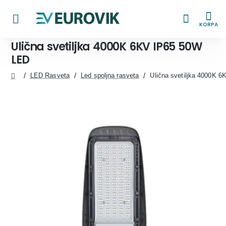
KORPA
Ulična svetiljka 4000K 6KV IP65 50W
LED
LED Rasveta
Led spoljna rasveta
Ulična svetiljka 4000K 
home