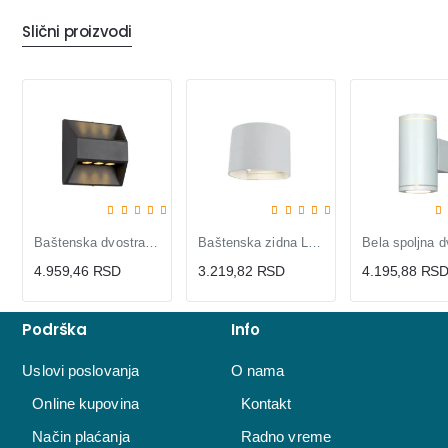
Slični proizvodi
Baštenska dvostrana Zidna LED lampa 6x1W
Baštenska zidna LED lampa JM-011, 6W (2x3W), bela, IP54, toplo bela
4.959,46 RSD
3.219,82 RSD
4.195,88 RS
Podrška
Info
Uslovi poslovanja
O nama
Online kupovina
Kontakt
Način plaćanja
Radno vreme