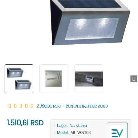
2 Recenzija
-
Recenzija proizvoda
1.510,61 RSD
Lager:
Na stanju
Model:
ML-WS108