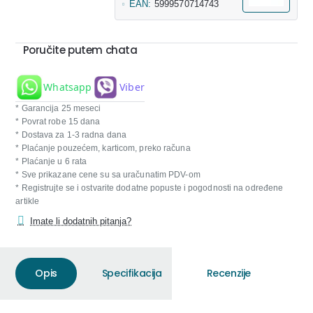
EAN:
5999570714743
Poručite putem chata
Whatsapp
Viber
* Garancija 25 meseci
* Povrat robe 15 dana
* Dostava za 1-3 radna dana
* Plaćanje pouzećem, karticom, preko računa
* Plaćanje u 6 rata
* Sve prikazane cene su sa uračunatim PDV-om
* Registrujte se i ostvarite dodatne popuste i pogodnosti na određene
artikle
Imate li dodatnih pitanja?
Opis
Specifikacija
Recenzije