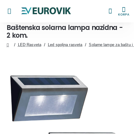
KORPA
Baštenska solarna lampa nazidna -
2 kom.
LED Rasveta
Led spoljna rasveta
Solarne lampe za baštu i 
home