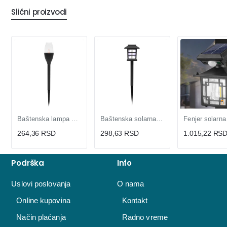
Slični proizvodi
Baštenska lampa Solarna
Baštenska solarna lampa
264,36 RSD
298,63 RSD
1.015,22 RS
Podrška
Info
Uslovi poslovanja
O nama
Online kupovina
Kontakt
Način plaćanja
Radno vreme