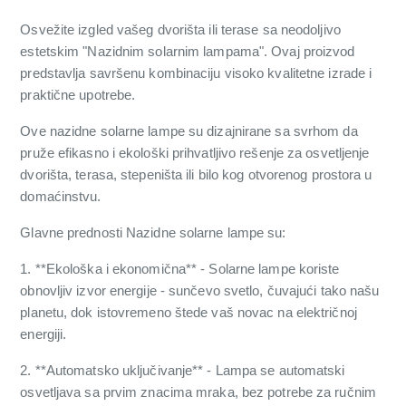
Osvežite izgled vašeg dvorišta ili terase sa neodoljivo
estetskim "Nazidnim solarnim lampama". Ovaj proizvod
predstavlja savršenu kombinaciju visoko kvalitetne izrade i
praktične upotrebe.
Ove nazidne solarne lampe su dizajnirane sa svrhom da
pruže efikasno i ekološki prihvatljivo rešenje za osvetljenje
dvorišta, terasa, stepeništa ili bilo kog otvorenog prostora u
domaćinstvu.
Glavne prednosti Nazidne solarne lampe su:
1. **Ekološka i ekonomična** - Solarne lampe koriste
obnovljiv izvor energije - sunčevo svetlo, čuvajući tako našu
planetu, dok istovremeno štede vaš novac na električnoj
energiji.
2. **Automatsko uključivanje** - Lampa se automatski
osvetljava sa prvim znacima mraka, bez potrebe za ručnim