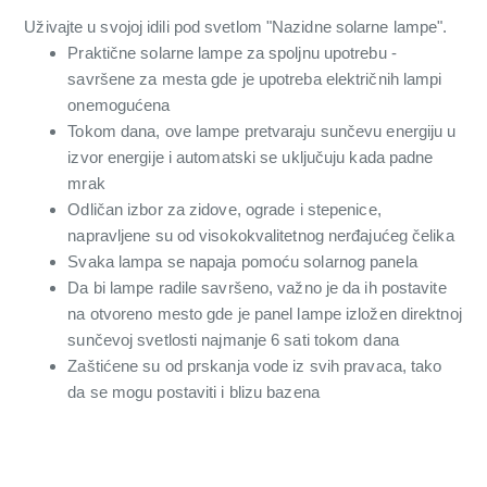
Uživajte u svojoj idili pod svetlom "Nazidne solarne lampe".
Praktične solarne lampe za spoljnu upotrebu -
savršene za mesta gde je upotreba električnih lampi
onemogućena
Tokom dana, ove lampe pretvaraju sunčevu energiju u
izvor energije i automatski se uključuju kada padne
mrak
Odličan izbor za zidove, ograde i stepenice,
napravljene su od visokokvalitetnog nerđajućeg čelika
Svaka lampa se napaja pomoću solarnog panela
Da bi lampe radile savršeno, važno je da ih postavite
na otvoreno mesto gde je panel lampe izložen direktnoj
sunčevoj svetlosti najmanje 6 sati tokom dana
Zaštićene su od prskanja vode iz svih pravaca, tako
da se mogu postaviti i blizu bazena