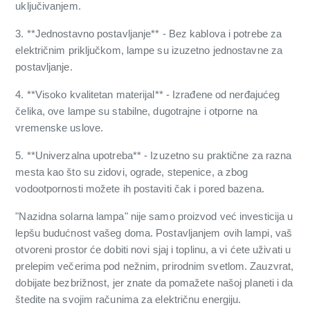
uključivanjem.
3. **Jednostavno postavljanje** - Bez kablova i potrebe za
električnim priključkom, lampe su izuzetno jednostavne za
postavljanje.
4. **Visoko kvalitetan materijal** - Izrađene od nerđajućeg
čelika, ove lampe su stabilne, dugotrajne i otporne na
vremenske uslove.
5. **Univerzalna upotreba** - Izuzetno su praktične za razna
mesta kao što su zidovi, ograde, stepenice, a zbog
vodootpornosti možete ih postaviti čak i pored bazena.
"Nazidna solarna lampa" nije samo proizvod već investicija u
lepšu budućnost vašeg doma. Postavljanjem ovih lampi, vaš
otvoreni prostor će dobiti novi sjaj i toplinu, a vi ćete uživati u
prelepim večerima pod nežnim, prirodnim svetlom. Zauzvrat,
dobijate bezbrižnost, jer znate da pomažete našoj planeti i da
štedite na svojim računima za električnu energiju.