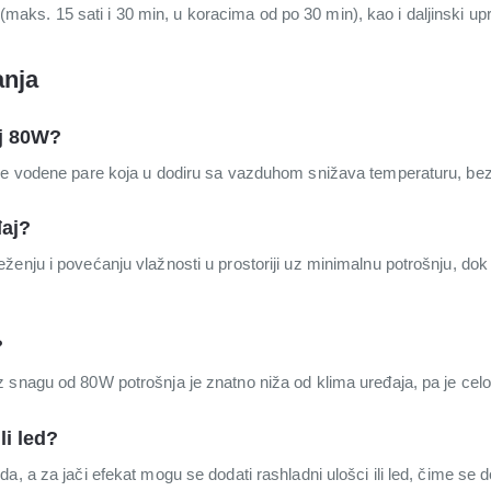
 (maks. 15 sati i 30 min, u koracima od po 30 min), kao i daljinski up
anja
aj 80W?
dne vodene pare koja u dodiru sa vazduhom snižava temperaturu, be
đaj?
enju i povećanju vlažnosti u prostoriji uz minimalnu potrošnju, dok
?
snagu od 80W potrošnja je znatno niža od klima uređaja, pa je celod
li led?
, a za jači efekat mogu se dodati rashladni ulošci ili led, čime se d