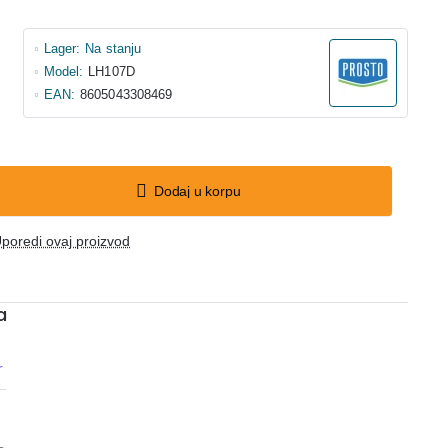
Lager:
Na stanju
Model:
LH107D
EAN:
8605043308469
Dodaj u korpu
poredi ovaj proizvod
a
r