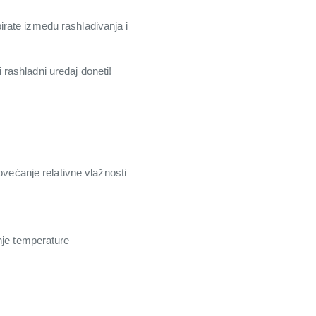
rate između rashlađivanja i
rashladni uređaj doneti!
većanje relativne vlažnosti
nje temperature