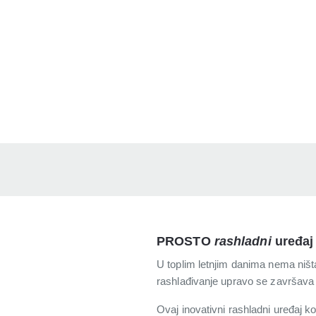
PROSTO
rashladni
uređaj
U toplim letnjim danima nema ništ
rashlađivanje upravo se završa
Ovaj inovativni rashladni uređaj 