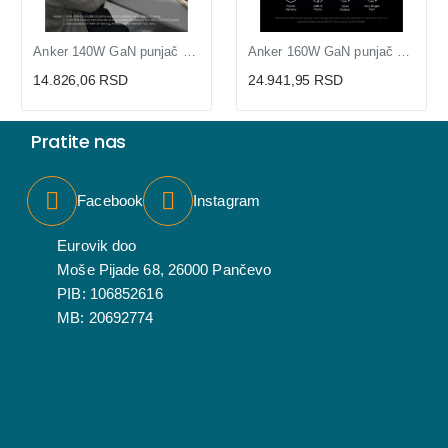
Anker 140W GaN punjač sa 4 porta (MOB03223)
Anker 160W GaN punjač sa 3 USB-C porta (MOB03341)
14.826,06 RSD
24.941,95 RSD
Pratite nas
Facebook
Instagram
Eurovik doo
Moše Pijade 68, 26000 Pančevo
PIB: 106852616
MB: 20692774