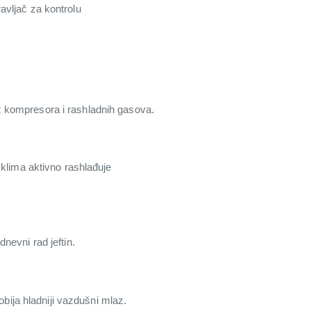
ravljač za kontrolu
z kompresora i rashladnih gasova.
 klima aktivno rashlađuje
nevni rad jeftin.
obija hladniji vazdušni mlaz.