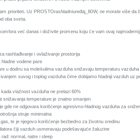
nam prioriteti. Uz PROSTO
rashladni
uređaj_80W, ne morate više da bi
od oba sveta.
omfora već danas i doživite promenu koju će vam ovaj najmoderniji 
a rashlađivanje i ovlaživanje prostorija
a hladne vodene pare
re u dodiru sa molekulima vazduha snižavaju temperaturu vazduha
živanjem suvog i toplog vazduha čime dobijamo hladniji vazduh uz po
a kada vlažnost vazduha ne prelazi 60%
at snižavanja temperature je znatno smanjen
ije gde ne odgovara korišćenje agresivno-hladnog vazduha za sniže
potrošnja struje minimalna
 gas, te je njegovo korišćenje bezbedno za životnu sredinu
ilatora čiji vazduh usmeravaju podešavajuće žaluzine
rad: normal, natre i sleep