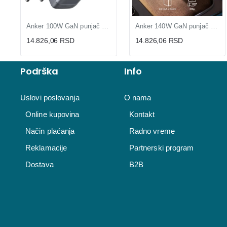
Anker 100W GaN punjač sa 3 porta (MOB03238)
Anker 140W GaN punjač kompaktan USB-C (MOB03342)
14.826,06 RSD
14.826,06 RSD
Podrška
Info
Uslovi poslovanja
O nama
Online kupovina
Kontakt
Način plaćanja
Radno vreme
Reklamacije
Partnerski program
Dostava
B2B