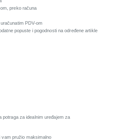
a
com, preko računa
a uračunatim PDV-om
 dodatne popuste i pogodnosti na određene artikle
a potraga za idealnim uređajem za
 bi vam pružio maksimalno