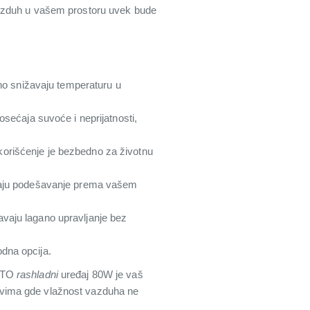
vazduh u vašem prostoru uvek bude
o snižavaju temperaturu u
ećaja suvoće i neprijatnosti,
korišćenje je bezbedno za životnu
ćavaju podešavanje prema vašem
ćavaju lagano upravljanje bez
odna opcija.
OSTO
rashladni
uređaj 80W je vaš
slovima gde vlažnost vazduha ne