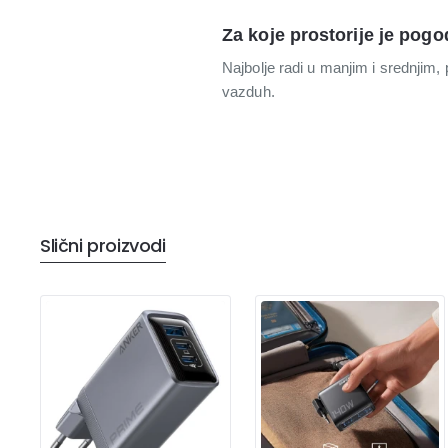
Za koje prostorije je pog
Najbolje radi u manjim i srednjim
vazduh.
Slični proizvodi