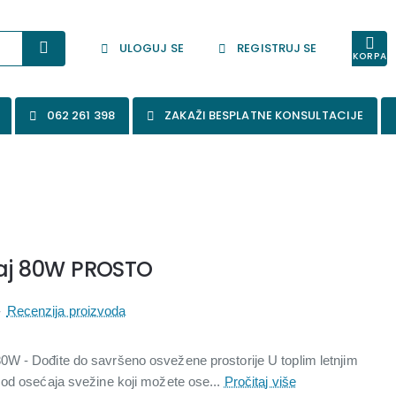
ULOGUJ SE
REGISTRUJ SE
KORPA
062 261 398
ZAKAŽI BESPLATNE KONSULTACIJE
đaj 80W PROSTO
-
Recenzija proizvoda
W - Dođite do savršeno osvežene prostorije U toplim letnjim
 od osećaja svežine koji možete ose...
Pročitaj više