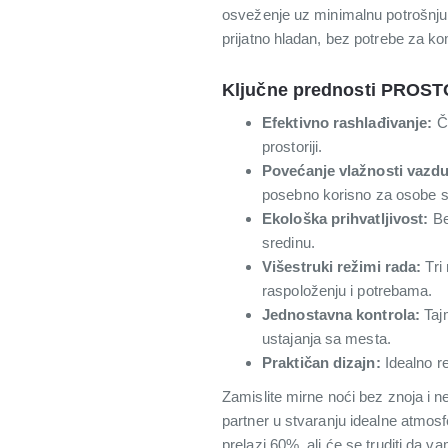
osveženje uz minimalnu potrošnju
prijatno hladan, bez potrebe za k
Ključne prednosti PROS
Efektivno rashlađivanje:
Če
prostoriji.
Povećanje vlažnosti vazd
posebno korisno za osobe s
Ekološka prihvatljivost:
Be
sredinu.
Višestruki režimi rada:
Tri
raspoloženju i potrebama.
Jednostavna kontrola:
Tajm
ustajanja sa mesta.
Praktičan dizajn:
Idealno re
Zamislite mirne noći bez znoja 
partner u stvaranju idealne atmosf
prelazi 60%, ali će se truditi da va