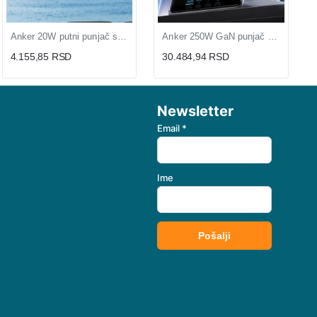
Anker 20W putni punjač sa univerzalnim utikačem (MOB03325)
Anker 250W GaN punjač sa ekranom i 6 portova (MOB03340)
4.155,85 RSD
30.484,94 RSD