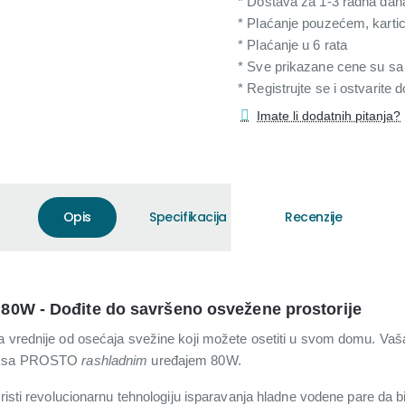
* Dostava za 1-3 radna dan
* Plaćanje pouzećem, karti
* Plaćanje u 6 rata
* Sve prikazane cene su s
* Registrujte se i ostvarite
Imate li dodatnih pitanja?
Opis
Specifikacija
Recenzije
 80W - Dođite do savršeno osvežene prostorije
a vrednije od osećaja svežine koji možete osetiti u svom domu. Vaš
va sa PROSTO
rashladnim
uređajem 80W.
koristi revolucionarnu tehnologiju isparavanja hladne vodene pare da