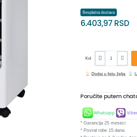
Besplatna dostava
6.403,97 RSD
Kol
Dodaj u listu želja
U
Poručite putem chat
Whatsapp
Vibe
* Garancija 25 meseci
* Povrat robe 15 dana