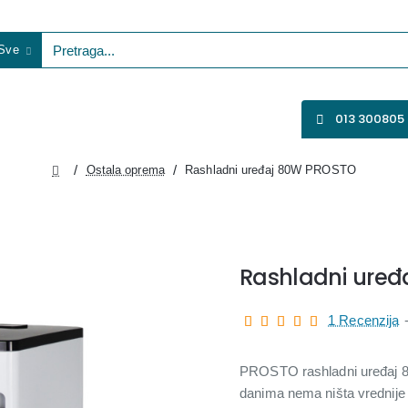
Sve
etraga...
VENTILATORI
WIFI KAMERE
SVE ZA VIDEO NADZOR
013 300805
Ostala oprema
Rashladni uređaj 80W PROSTO
home
Rashladni ure
1 Recenzija
PROSTO rashladni uređaj 80
danima nema ništa vrednije