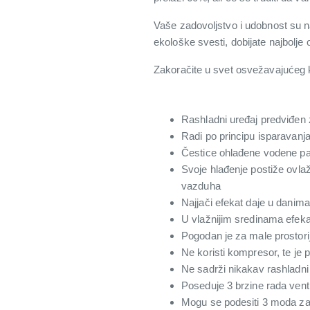
Vaše zadovoljstvo i udobnost su 
ekološke svesti, dobijate najbolje 
Zakoračite u svet osvežavajućeg k
Rashladni uređaj predviđen z
Radi po principu isparavanj
Čestice ohlađene vodene pa
Svoje hlađenje postiže ovla
vazduha
Najjači efekat daje u danim
U vlažnijim sredinama efek
Pogodan je za male prostor
Ne koristi kompresor, te je 
Ne sadrži nikakav rashladni
Poseduje 3 brzine rada vent
Mogu se podesiti 3 moda za 