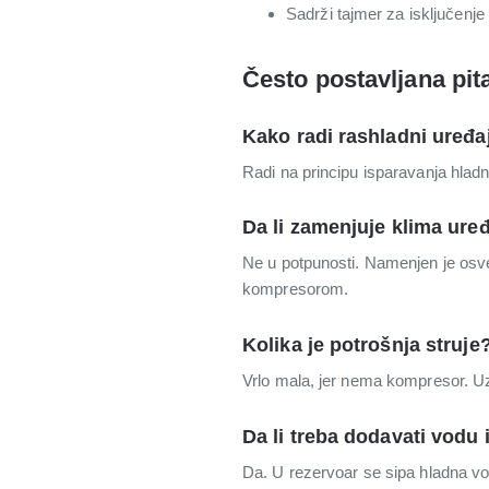
Sadrži tajmer za isključenje
Često postavljana pit
Kako radi rashladni uređ
Radi na principu isparavanja hla
Da li zamenjuje klima ure
Ne u potpunosti. Namenjen je osvež
kompresorom.
Kolika je potrošnja struje
Vrlo mala, jer nema kompresor. Uz 
Da li treba dodavati vodu i
Da. U rezervoar se sipa hladna voda