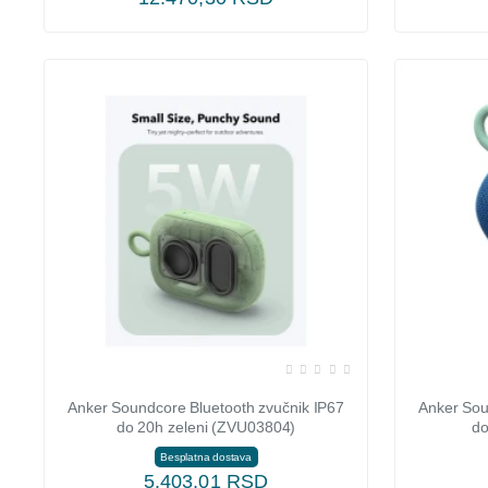
Anker Soundcore Bluetooth zvučnik IP67
Anker Sou
do 20h zeleni (ZVU03804)
do
Besplatna dostava
5.403,01 RSD