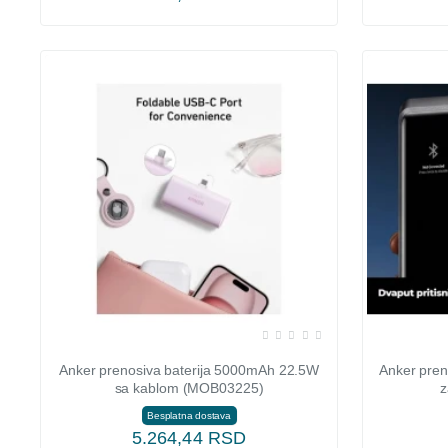
Anker prenosiva baterija 5000mAh 22.5W
Anker pre
sa kablom (MOB03225)
z
Besplatna dostava
5.264,44 RSD