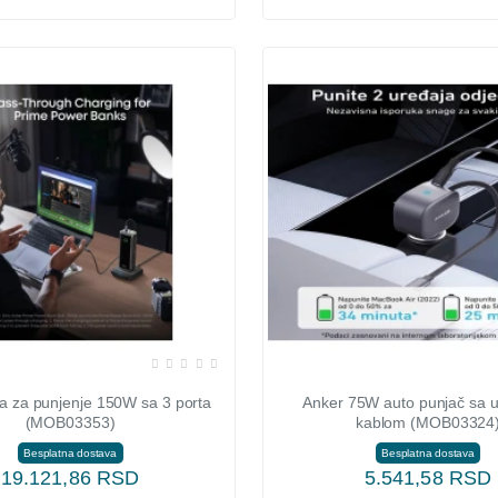
a za punjenje 150W sa 3 porta
Anker 75W auto punjač sa u
(MOB03353)
kablom (MOB03324
Besplatna dostava
Besplatna dostava
19.121,86 RSD
5.541,58 RSD