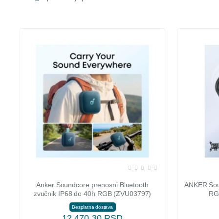
Anker Soundcore prenosni Bluetooth
ANKER Soun
zvučnik IP68 do 40h RGB (ZVU03797)
RGB
Besplatna dostava
12.470,30 RSD