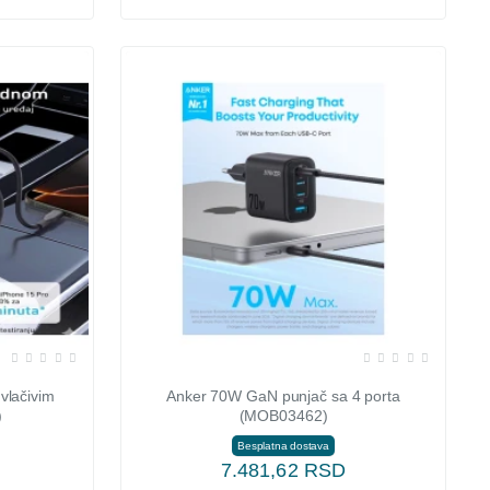
vlačivim
Anker 70W GaN punjač sa 4 porta
)
(MOB03462)
Besplatna dostava
7.481,62 RSD