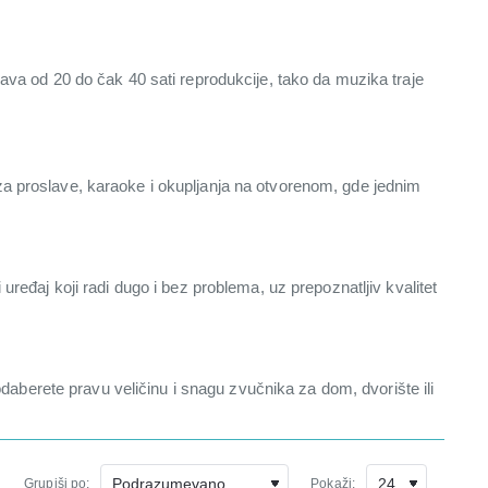
ava od 20 do čak 40 sati reprodukcije, tako da muzika traje
za proslave, karaoke i okupljanja na otvorenom, gde jednim
ređaj koji radi dugo i bez problema, uz prepoznatljiv kvalitet
berete pravu veličinu i snagu zvučnika za dom, dvorište ili
Grupiši po:
Pokaži: