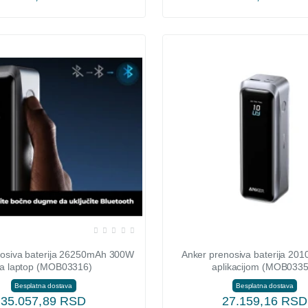
nosiva baterija 26250mAh 300W
Anker prenosiva baterija 20
a laptop (MOB03316)
aplikacijom (MOB0335
Besplatna dostava
Besplatna dostava
35.057,89 RSD
27.159,16 RSD