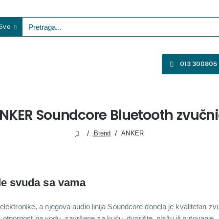
Sve
etraga...
VENTILATORI
WIFI KAMERE
SVE ZA VIDEO NADZOR
013 300805
NKER Soundcore Bluetooth zvučni
Brend
ANKER
home
de svuda sa vama
lektronike, a njegova audio linija Soundcore donela je kvalitetan 
 i otpornost na vodu, savršene za kuću, dvorište, plažu ili putovanje.