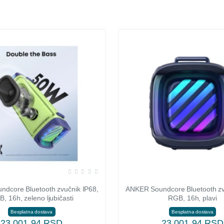
dcore Bluetooth zvučnik IP68,
ANKER Soundcore Bluetooth zv
, 16h, zeleno ljubičasti
RGB, 16h, plavi
Besplatna dostava
Besplatna dostava
23.001,94 RSD
23.001,94 RSD