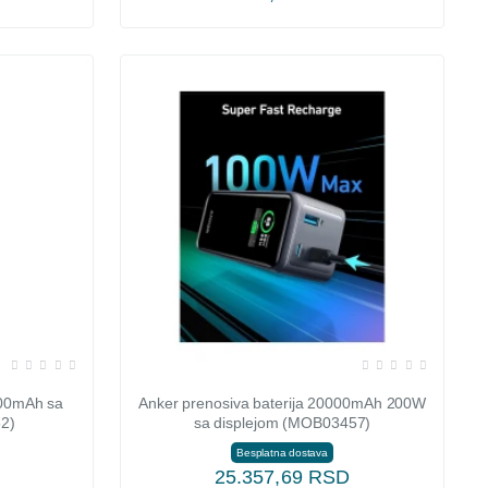
100mAh sa
Anker prenosiva baterija 20000mAh 200W
2)
sa displejom (MOB03457)
Besplatna dostava
25.357,69 RSD