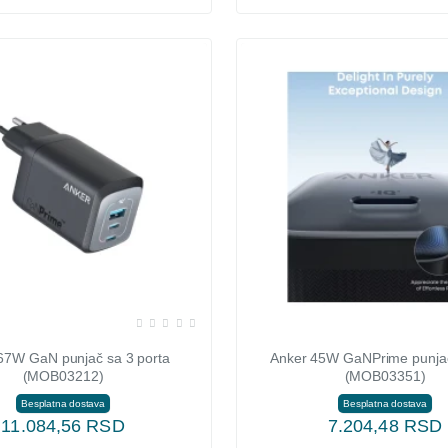
67W GaN punjač sa 3 porta
Anker 45W GaNPrime punj
(MOB03212)
(MOB03351)
Besplatna dostava
Besplatna dostava
11.084,56 RSD
7.204,48 RSD