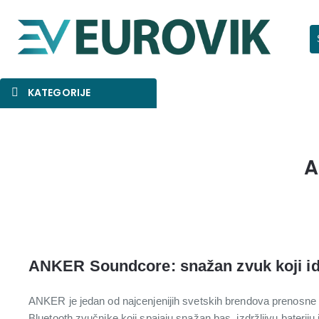
Pr
KATEGORIJE
SNIŽENO
AKCIJA
NOVO
A
ANKER Soundcore: snažan zvuk koji i
ANKER je jedan od najcenjenijih svetskih brendova prenosne e
Bluetooth zvučnike koji spajaju snažan bas, izdržljivu bateriju