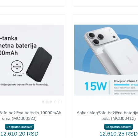
afe bežična baterija 10000mAh
Anker MagSafe bežična bateri
crna (MOB03320)
bela (MOB03412)
Besplatna dostava
Besplatna dostava
12.610,20 RSD
12.610,25 RSD