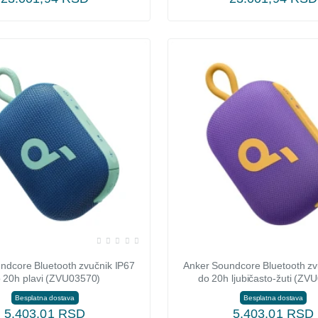
ndcore Bluetooth zvučnik IP67
Anker Soundcore Bluetooth zv
 20h plavi (ZVU03570)
do 20h ljubičasto-žuti (ZV
Besplatna dostava
Besplatna dostava
5.403,01 RSD
5.403,01 RSD