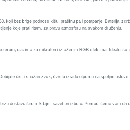
 koji bez brige podnose kišu, prašinu pa i potapanje. Baterija izdrž
ljenje koje prati ritam, za pravu atmosferu na svakom druženju.
ooferom, ulazima za mikrofon i izraženim RGB efektima. Idealni su 
ijate čist i snažan zvuk, čvrstu izradu otpornu na spoljne uslove i u
zu dostavu širom Srbije i savet pri izboru. Pomoći ćemo vam da oda