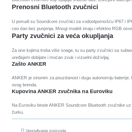
Prenosni Bluetooth zvučnici
U ponudi su Soundcore zvučnici sa vodootpornošću IP67 i IP68,
ceo dan bez punjenja. Mnogi modeli imaju i efektno RGB osvet
Party zvučnici za veća okupljanja
Za one kojima treba više snage, tu su party zvučnici sa subw
uređajem dobijate i moćan zvuk i vizuelni doživljaj.
Zašto ANKER
ANKER je sinonim za pouzdanost i dugu autonomiju baterije. Dob
ovog brenda.
Kupovina ANKER zvučnika na Euroviku
Na Euroviku birate ANKER Soundcore Bluetooth zvučnike uz br
žurku.
Upoređivanje proizvoda