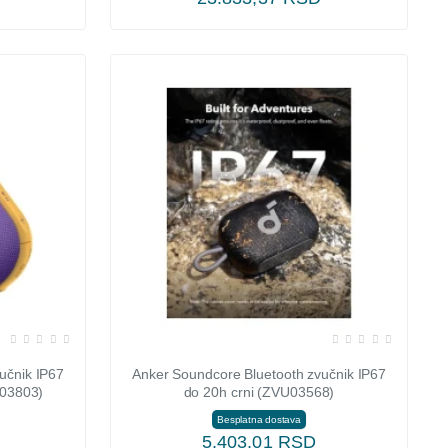
učnik IP67
Anker Soundcore Bluetooth zvučnik IP67
U03803)
do 20h crni (ZVU03568)
Besplatna dostava
5.403,01 RSD