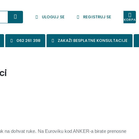
ULOGUJ SE
REGISTRUJ SE
KORPA
062 261 398
ZAKAŽI BESPLATNE KONSULTACIJE
ci
zvuk na dohvat ruke. Na Euroviku kod ANKER-a birate prenosne