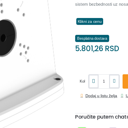
sistem bezbednosti uz nosa
Klikni za cenu
Besplatna dostava
5.801,26 RSD
Kol
Dodaj u listu želja
U
Poručite putem chat