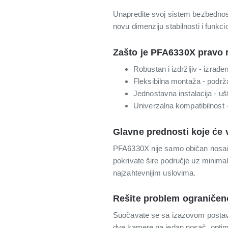
Unapredite svoj sistem bezbednos
novu dimenziju stabilnosti i funkc
Zašto je PFA6330X pravo 
Robustan i izdržljiv - izrađe
Fleksibilna montaža - podr
Jednostavna instalacija - uš
Univerzalna kompatibilnost 
Glavne prednosti koje će 
PFA6330X nije samo običan nosač
pokrivate šire područje uz minimal
najzahtevnijim uslovima.
Rešite problem ograničen
Suočavate se sa izazovom postav
dve kamere na jedan nosač, optimi