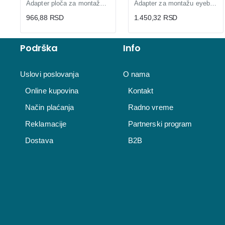
Adapter ploča za montažu kamere PFA101
Adapter za montažu eyeball i dome modela PFA106
966,88 RSD
1.450,32 RSD
Podrška
Info
Uslovi poslovanja
O nama
Online kupovina
Kontakt
Način plaćanja
Radno vreme
Reklamacije
Partnerski program
Dostava
B2B