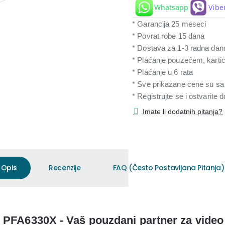
Whatsapp
Vibe
* Garancija 25 meseci
* Povrat robe 15 dana
* Dostava za 1-3 radna dan
* Plaćanje pouzećem, karti
* Plaćanje u 6 rata
* Sve prikazane cene su s
* Registrujte se i ostvarite
Imate li dodatnih pitanja?
Opis
Recenzije
FAQ (Često Postavljana Pitanja)
 PFA6330X - Vaš pouzdani partner za video