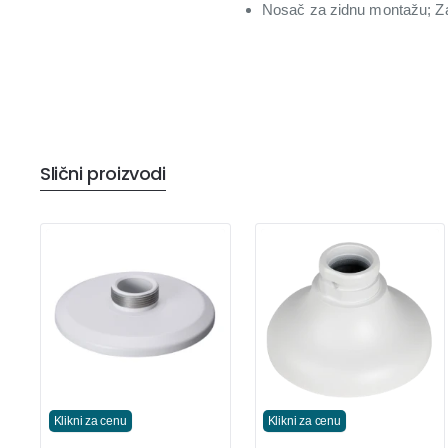
Nosač za zidnu montažu; Z
Slični proizvodi
Klikni za cenu
Klikni za cenu