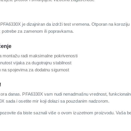
 PFA6330X je dizajniran da izdrži test vremena. Otporan na koroziju 
z potrebe za zamenom ili popravkama.
ćenje
 za montažu radi maksimalne pokrivenosti
utost vijaka za dugotrajnu stabilnost
tu na spojevima za dodatnu sigurnost
!
zora danas. PFA6330X vam nudi nenadmašnu vrednost, funkcionalnost 
0X sada i osetite mir koji dolazi sa pouzdanim nadzorom.
 pozovite da biste saznali više o ovom izuzetnom proizvodu. Vaša bez