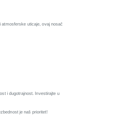
i atmosferske uticaje, ovaj nosač
i dugotrajnost. Investirajte u
bednost je naš prioritet!