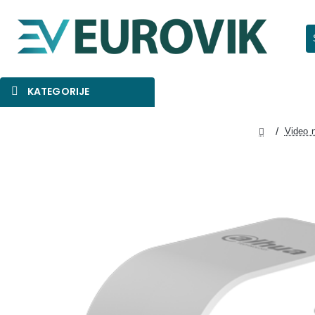
Pr
KATEGORIJE
SNIŽENO
AKCIJA
NOVO
Video 
home