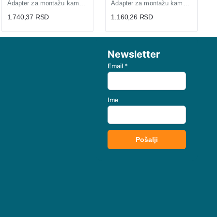
Adapter za montažu kamere na stub PFA152-E-B
Adapter za montažu kamere PFA100
1.740,37 RSD
1.160,26 RSD