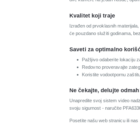
Kvalitet koji traje
Izrađen od prvoklasnih materijala,
će pouzdano služiti godinama, be
Saveti za optimalno koriš
Pažljivo odaberite lokaciju
Redovno proveravajte zategn
Koristite vodootpornu zašti
Ne čekajte, delujte odmah
Unapredite svoj sistem video nad
svoju sigurnost - naručite PFA633
Posetite našu web stranicu ili nas