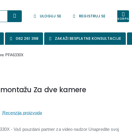
ULOGUJ SE
REGISTRUJ SE
KORPA
062 261 398
ZAKAŽI BESPLATNE KONSULTACIJE
ere PFA6330X
u montažu Za dve kamere
-
Recenzija proizvoda
30X - Vaš pouzdani partner za video nadzor Unapredite svoj