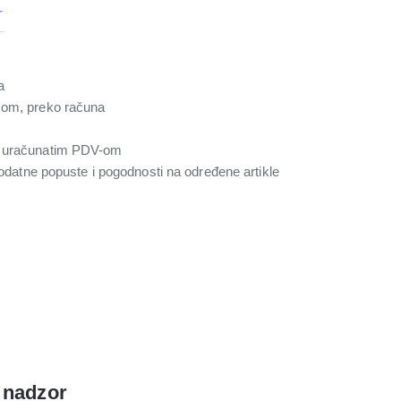
r
a
com, preko računa
a uračunatim PDV-om
 dodatne popuste i pogodnosti na određene artikle
 nadzor