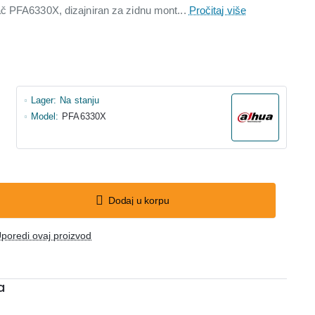
č PFA6330X, dizajniran za zidnu mont...
Pročitaj više
Lager:
Na stanju
Model:
PFA6330X
Dodaj u korpu
poredi ovaj proizvod
a