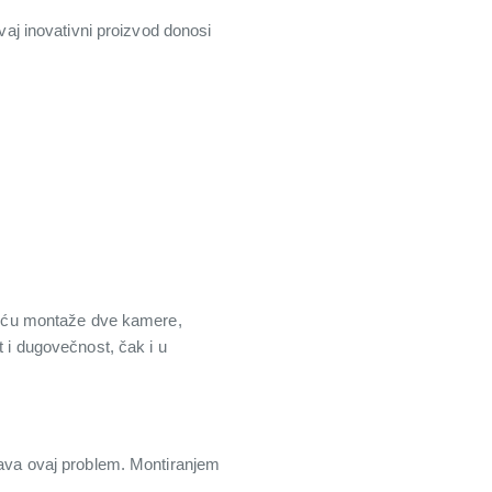
j inovativni proizvod donosi
ošću montaže dve kamere,
t i dugovečnost, čak i u
va ovaj problem. Montiranjem