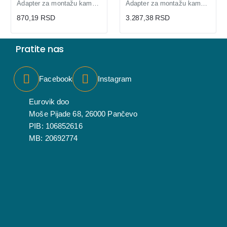
Adapter za montažu kamera PFA111
Adapter za montažu kamere na stub PFA150-V2
870,19 RSD
3.287,38 RSD
Pratite nas
Facebook
Instagram
Eurovik doo
Moše Pijade 68, 26000 Pančevo
PIB: 106852616
MB: 20692774