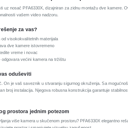
ti uz nosač PFA6330X, dizajniran za zidnu montažu dve kamere. Ova
ionalnosti vašem video nadzoru.
rešenje za vas?
n od visokokvalitetnih materijala
žava dve kamere istovremeno
tedite vreme i novac
- odgovara većini kamera na tržištu
vas oduševiti
. On je vaš saveznik u stvaranju sigurnog okruženja. Sa mogućn
an broj instalacija. Njegova robusna konstrukcija garantuje stabilnos
og prostora jednim potezom
ljanja više kamera u skučenom prostoru? PFA6330X elegantno reša
zujete prostor i smanjujete vizuelnu zagušenost.