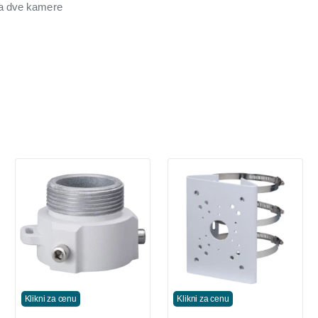
a dve kamere
Klikni za cenu
Klikni za cenu