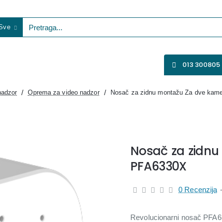
Sve
etraga...
VENTILATORI
WIFI KAMERE
SVE ZA VIDEO NADZOR
013 300805
nadzor
Oprema za video nadzor
Nosač za zidnu montažu Za dve kam
Nosač za zidn
PFA6330X
0 Recenzija
Revolucionarni nosač PFA63