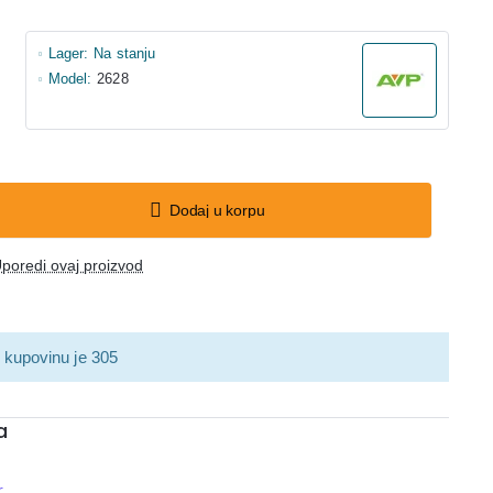
Lager:
Na stanju
Model:
2628
Dodaj u korpu
poredi ovaj proizvod
 kupovinu je 305
a
r