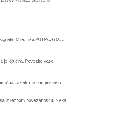
signala, Mrežni
kabl
UTP
CAT6
CU
a je ključna. Povežite vaše
omogućava visoku brzinu prenosa
eme sa mrežnom povezanošću. Neka