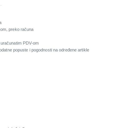
a
com, preko računa
a uračunatim PDV-om
 dodatne popuste i pogodnosti na određene artikle