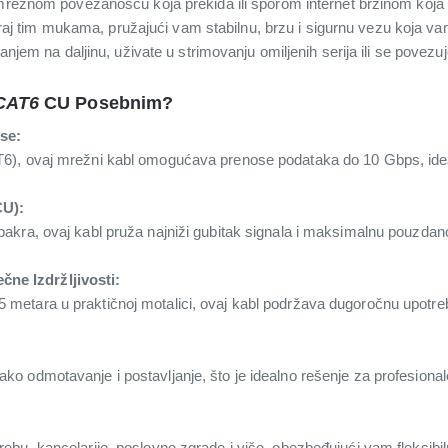
 mrežnom povezanošću koja prekida ili sporom internet brzinom koja 
aj tim mukama, pružajući vam stabilnu, brzu i sigurnu vezu koja v
vanjem na daljinu, uživate u strimovanju omiljenih serija ili se povezuj
CAT6
CU Posebnim?
se:
T6), ovaj mrežni kabl omogućava prenose podataka do 10 Gbps, idea
CU):
bakra, ovaj kabl pruža najniži gubitak signala i maksimalnu pouzda
čne Izdržljivosti:
metara u praktičnoj motalici, ovaj kabl podržava dugoročnu upotre
o odmotavanje i postavljanje, što je idealno rešenje za profesionalc
ebu, kancelarije, poslovne zgrade i više, obezbeđujući vam fleksibi