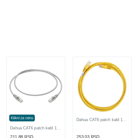
Klikni za cenu
Dahua CAT6 patch kabl 1m žuti gotov mrežni kabl sa konektorima
Dahua CAT6 patch kabl 1m sivi gotov mrežni kabl sa konektorima
211,88 RSD
253,03 RSD