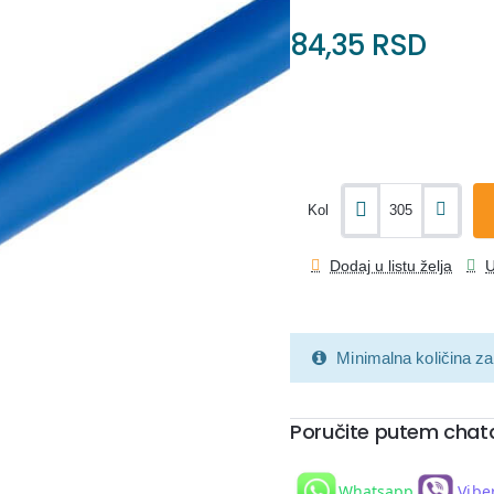
84,35 RSD
Kol
Dodaj u listu želja
U
Minimalna količina za
Poručite putem chat
Whatsapp
Vibe