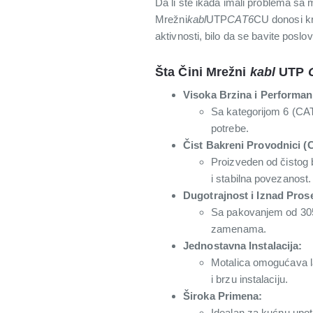
Da li ste ikada imali problema sa
Mrežni
kabl
UTP
CAT6
CU donosi kr
aktivnosti, bilo da se bavite poslo
Šta Čini Mrežni
kabl
UTP
Visoka Brzina i Performan
Sa kategorijom 6 (CA
potrebe.
Čist Bakreni Provodnici (
Proizveden od čistog 
i stabilna povezanost.
Dugotrajnost i Iznad Prose
Sa pakovanjem od 305 
zamenama.
Jednostavna Instalacija:
Motalica omogućava lak
i brzu instalaciju.
Široka Primena:
Idealan za kućnu upotr