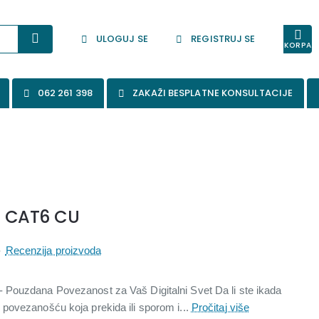
ULOGUJ SE
REGISTRUJ SE
KORPA
062 261 398
ZAKAŽI BESPLATNE KONSULTACIJE
P CAT6 CU
-
Recenzija proizvoda
Pouzdana Povezanost za Vaš Digitalni Svet Da li ste ikada
povezanošću koja prekida ili sporom i...
Pročitaj više