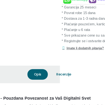
* Garancija 25 meseci
* Povrat robe 15 dana
* Dostava za 1-3 radna dan
* Plaćanje pouzećem, karti
* Plaćanje u 6 rata
* Sve prikazane cene su s
* Registrujte se i ostvarite
Imate li dodatnih pitanja?
Opis
Recenzije
- Pouzdana Povezanost za Vaš Digitalni Svet