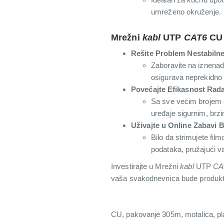
umreženo okruženje.
Mrežni
kabl
UTP
CAT6
CU 
Rešite Problem Nestabilne
Zaboravite na iznenad
osigurava neprekidno 
Povećajte Efikasnost Rad
Sa sve većim brojem o
uređaje sigurnim, brz
Uživajte u Online Zabavi 
Bilo da strimujete fil
podataka, pružajući v
Investirajte u Mrežni
kabl
UTP
CA
vaša svakodnevnica bude produktiv
CU, pakovanje 305m, motalica, pl