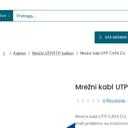
Sve
etraga...
VENTILATORI
WIFI KAMERE
SVE ZA VIDEO NADZOR
013 300805
Kablovi
Mrežni UTP/FTP kablovi
Mrežni kabl UTP CAT6 CU
home
Mrežni kabl UT
0 Recenzija
Mrežni kabl UTP CAT6 CU - 
imali problema sa mrežnom 