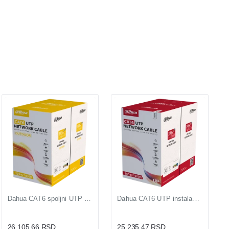
Dahua CAT6 spoljni UTP kabl kutija 305m za fasadu i dvorište
Dahua CAT6 UTP instalacioni kabl za gigabitnu mrežu i video nadzor
26.105,66 RSD
25.235,47 RSD