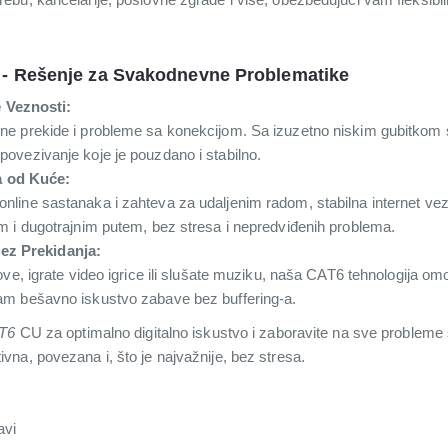
- Rešenje za Svakodnevne Problematike
 Veznosti:
ne prekide i probleme sa konekcijom. Sa izuzetno niskim gubitkom 
povezivanje koje je pouzdano i stabilno.
a od Kuće:
nline sastanaka i zahteva za udaljenim radom, stabilna internet vez
im i dugotrajnim putem, bez stresa i nepredviđenih problema.
Bez Prekidanja:
move, igrate video igrice ili slušate muziku, naša CAT6 tehnologija 
am bešavno iskustvo zabave bez buffering-a.
T6
CU za optimalno digitalno iskustvo i zaboravite na sve probl
na, povezana i, što je najvažnije, bez stresa.
avi