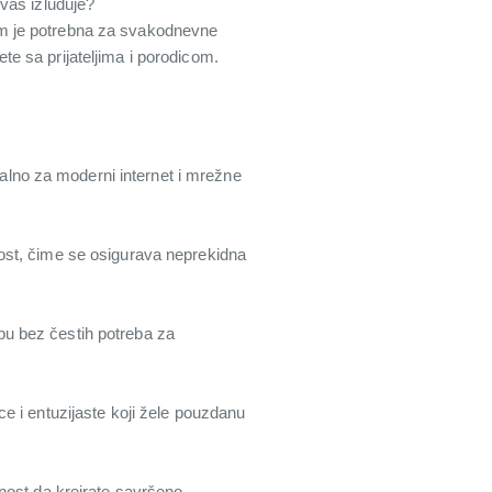
vas izluđuje?
am je potrebna za svakodnevne
ete sa prijateljima i porodicom.
lno za moderni internet i mrežne
nost, čime se osigurava neprekidna
bu bez čestih potreba za
e i entuzijaste koji žele pouzdanu
lnost da kreirate savršeno