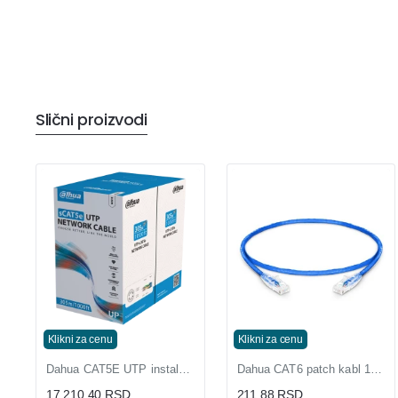
Slični proizvodi
Klikni za cenu
Klikni za cenu
Dahua CAT5E UTP instalacioni kabl od pune bakarne žice OFC
Dahua CAT6 patch kabl 1m plavi gotov mrežni kabl sa konektorima
17.210,40 RSD
211,88 RSD