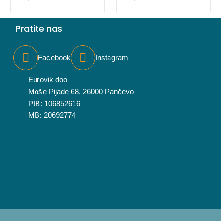
Pratite nas
Facebook
Instagram
Eurovik doo
Moše Pijade 68, 26000 Pančevo
PIB: 106852616
MB: 20692774