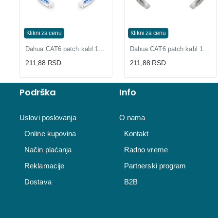
Klikni za cenu
Klikni za cenu
Dahua CAT6 patch kabl 1m plavi gotov mrežni kabl sa konektorima
Dahua CAT6 patch kabl 1m sivi gotov mrežni kabl sa konektorima
211,88 RSD
211,88 RSD
Podrška
Info
Uslovi poslovanja
O nama
Online kupovina
Kontakt
Način plaćanja
Radno vreme
Reklamacije
Partnerski program
Dostava
B2B