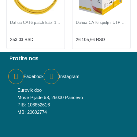
Dahua CAT6 patch kabl 1m žuti gotov mrežni kabl sa konektorima
Dahua CAT6 spoljni UTP kabl kutija 305m za fasadu i dvorište
253,03 RSD
26.105,66 RSD
Pratite nas
Facebook
Instagram
Eurovik doo
Moše Pijade 68, 26000 Pančevo
PIB: 106852616
MB: 20692774