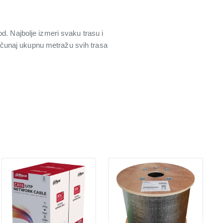
d. Najbolje izmeri svaku trasu i
 računaj ukupnu metražu svih trasa