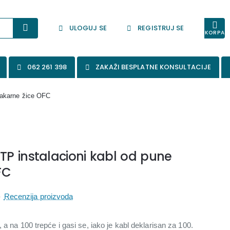
ULOGUJ SE
REGISTRUJ SE
KORPA
062 261 398
ZAKAŽI BESPLATNE KONSULTACIJE
bakarne žice OFC
P instalacioni kabl od pune
FC
-
Recenzija proizvoda
 a na 100 trepće i gasi se, iako je kabl deklarisan za 100.