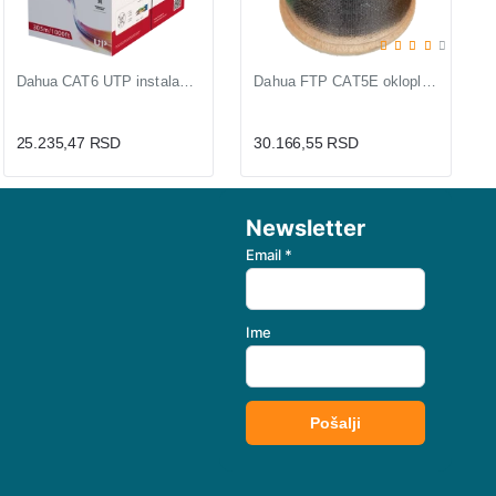
Dahua CAT6 UTP instalacioni kabl za gigabitnu mrežu i video nadzor
Dahua FTP CAT5E oklopljeni instalacioni kabl bakar kotur 305m 24 AWG
25.235,47 RSD
30.166,55 RSD