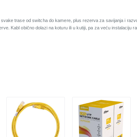
 svake trase od switcha do kamere, plus rezerva za savijanja i razvo
ve. Kabl obično dolazi na koturu ili u kutiji, pa za veću instalaciju