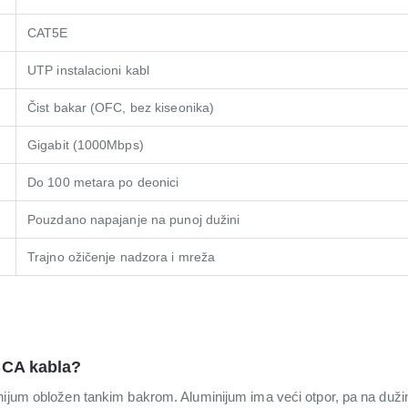
CAT5E
UTP instalacioni kabl
Čist bakar (OFC, bez kiseonika)
Gigabit (1000Mbps)
Do 100 metara po deonici
Pouzdano napajanje na punoj dužini
Trajno ožičenje nadzora i mreža
CCA kabla?
nijum obložen tankim bakrom. Aluminijum ima veći otpor, pa na dužini