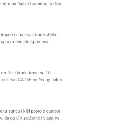
kamere na dužim trasama, razlika
epće ni na kraju trase. Jeftin
e upravo ono što sprečava
e mreže i kraće trase na 10
 kvalitetan CAT5E od čistog bakra
enu suncu i kiši postoje outdoor
cev, da ga UV zračenje i vlaga ne