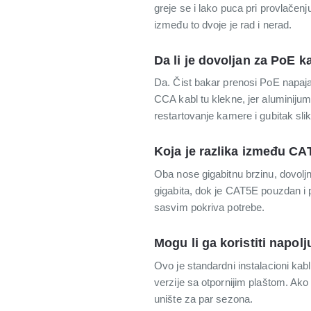
greje se i lako puca pri provlače
između to dvoje je rad i nerad.
Da li je dovoljan za PoE 
Da. Čist bakar prenosi PoE napaja
CCA kabl tu klekne, jer aluminiju
restartovanje kamere i gubitak slik
Koja je razlika između C
Oba nose gigabitnu brzinu, dovolj
gigabita, dok je CAT5E pouzdan i p
sasvim pokriva potrebe.
Mogu li ga koristiti napolj
Ovo je standardni instalacioni kab
verzije sa otpornijim plaštom. Ako 
unište za par sezona.