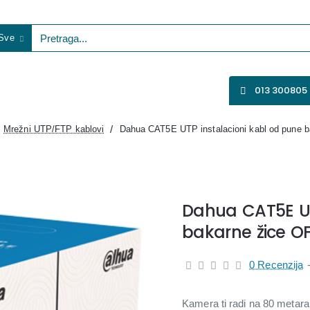
Sve
etraga...
VENTILATORI
WIFI KAMERE
SVE ZA VIDEO NADZOR
013 300805
Mrežni UTP/FTP kablovi
Dahua CAT5E UTP instalacioni kabl od pune 
Dahua CAT5E UT
bakarne žice O
0 Recenzija
Kamera ti radi na 80 metara,