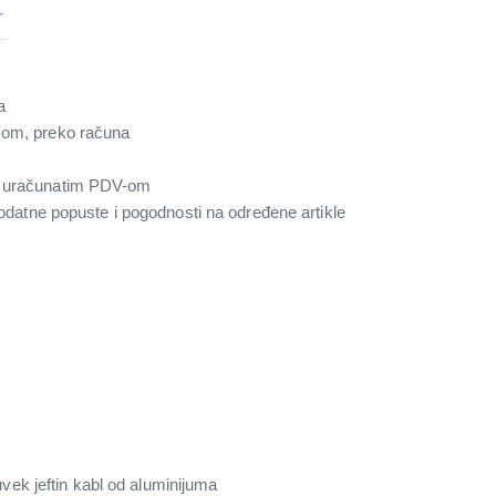
r
a
com, preko računa
a uračunatim PDV-om
 dodatne popuste i pogodnosti na određene artikle
uvek jeftin kabl od aluminijuma