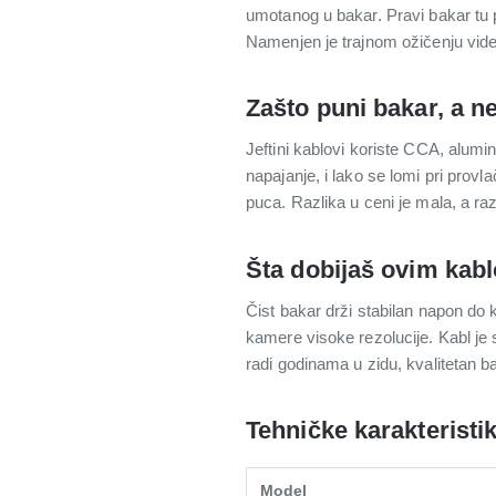
umotanog u bakar. Pravi bakar tu 
Namenjen je trajnom ožičenju vid
Zašto puni bakar, a ne
Jeftini kablovi koriste CCA, alumi
napajanje, i lako se lomi pri prov
puca. Razlika u ceni je mala, a 
Šta dobijaš ovim kab
Čist bakar drži stabilan napon do 
kamere visoke rezolucije. Kabl je sa
radi godinama u zidu, kvalitetan ba
Tehničke karakteristi
Model