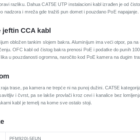
pravi razliku. Dahua CAT5E UTP instalacioni kabl izrađen je od čist
eo nadzora i mreža gde tražiš pun domet i pouzdano PoE napajanje.
 jeftin CCA kabl
nijum obložen tankim slojem bakra. Aluminijum ima veći otpor, pa na d
lačenju. OFC kabl od čistog bakra prenosi PoE i podatke do punih 100
razlika u pouzdanosti ogromna, naročito kod PoE kamera na dugim tr
lom
kraja trase, pa kamera ne trepće ni na punoj dužini. CAT5E kategorija
vitljiv i čvrst, pa se lakše provlači kroz cevi i kanalice bez lomljenja
karni kabl je temelj na kome sve ostalo stoji.
ke
PFM920I-5EUN