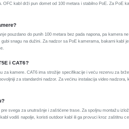
nju. OFC kabl drži pun domet od 100 metara i stabilno PoE. Za PoE 
kamere?
nje pouzdano do punih 100 metara bez pada napona, pa kamera ne tr
m gubi snagu na dužini. Za nadzor sa PoE kamerama, bakarni kabl j
e.
AT5E i CAT6?
nu za kamere. CAT6 ima strožije specifikacije i veću rezervu za brž
ovoljniji za standardni nadzor. Za većinu instalacija video nadzora,
u?
l pre svega za unutrašnje i zaštićene trase. Za spoljnu montažu izlož
kabl vodiš napolje, koristi outdoor kabl ili ga provuci kroz zaštitnu 