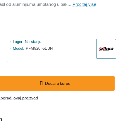
 kabl od aluminijuma umotanog u bak...
Pročitaj više
Lager:
Na stanju
Model:
PFM920I-5EUN
Dodaj u korpu
poredi ovaj proizvod
a