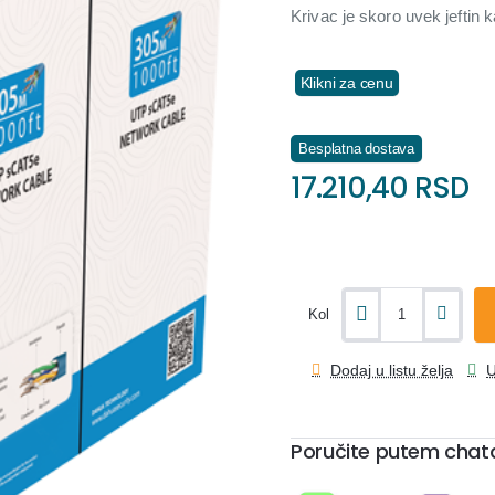
Krivac je skoro uvek jeftin
Klikni za cenu
Besplatna dostava
17.210,40 RSD
Kol
Dodaj u listu želja
U
Poručite putem chat