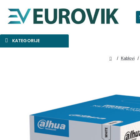
Pr
KATEGORIJE
SNIŽENO
AKCIJA
NOVO
Kablovi
home