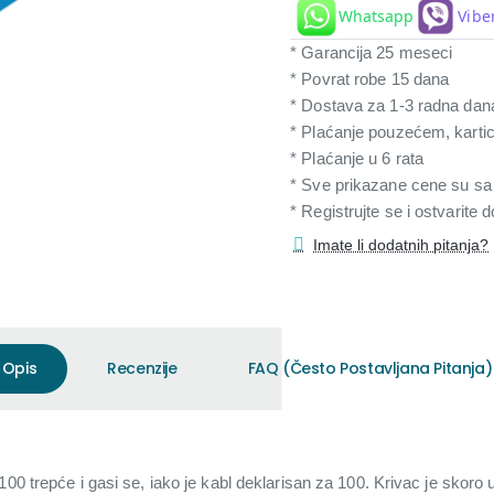
Whatsapp
Vibe
* Garancija 25 meseci
* Povrat robe 15 dana
* Dostava za 1-3 radna dan
* Plaćanje pouzećem, karti
* Plaćanje u 6 rata
* Sve prikazane cene su s
* Registrujte se i ostvarite
Imate li dodatnih pitanja?
Opis
Recenzije
FAQ (Često Postavljana Pitanja)
00 trepće i gasi se, iako je kabl deklarisan za 100. Krivac je skoro 