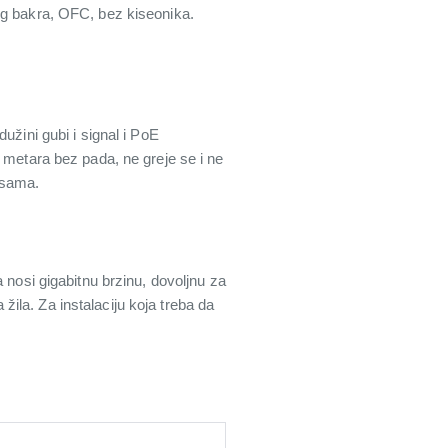
og bakra, OFC, bez kiseonika.
užini gubi i signal i PoE
 metara bez pada, ne greje se i ne
asama.
 nosi gigabitnu brzinu, dovoljnu za
 žila. Za instalaciju koja treba da