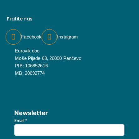
Pratite nas
Facebook
Instagram
Eurovik doo
Moše Pijade 68, 26000 Pančevo
PIB: 106852616
MB: 20692774