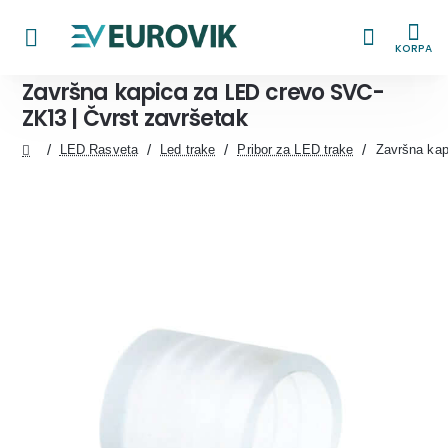
KORPA
Završna kapica za LED crevo SVC-
ZK13 | Čvrst završetak
LED Rasveta
Led trake
Pribor za LED trake
Završna kap
home