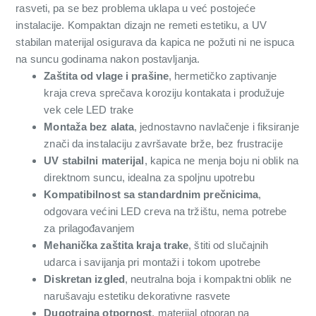
rasveti, pa se bez problema uklapa u već postojeće
instalacije. Kompaktan dizajn ne remeti estetiku, a UV
stabilan materijal osigurava da kapica ne požuti ni ne ispuca
na suncu godinama nakon postavljanja.
Zaštita od vlage i prašine
, hermetičko zaptivanje
kraja creva sprečava koroziju kontakata i produžuje
vek cele LED trake
Montaža bez alata
, jednostavno navlačenje i fiksiranje
znači da instalaciju završavate brže, bez frustracije
UV stabilni materijal
, kapica ne menja boju ni oblik na
direktnom suncu, idealna za spoljnu upotrebu
Kompatibilnost sa standardnim prečnicima
,
odgovara većini LED creva na tržištu, nema potrebe
za prilagođavanjem
Mehanička zaštita kraja trake
, štiti od slučajnih
udarca i savijanja pri montaži i tokom upotrebe
Diskretan izgled
, neutralna boja i kompaktni oblik ne
narušavaju estetiku dekorativne rasvete
Dugotrajna otpornost
, materijal otporan na