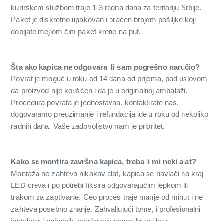
kurirskom službom traje 1-3 radna dana za teritoriju Srbije.
Paket je diskretno upakovan i praćen brojem pošiljke koji
dobijate mejlom čim paket krene na put.
Šta ako kapica ne odgovara ili sam pogrešno naručio?
Povrat je moguć u roku od 14 dana od prijema, pod uslovom
da proizvod nije korišćen i da je u originalnoj ambalaži.
Procedura povrata je jednostavna, kontaktirate nas,
dogovaramo preuzimanje i refundacija ide u roku od nekoliko
radnih dana. Vaše zadovoljstvo nam je prioritet.
Kako se montira završna kapica, treba li mi neki alat?
Montaža ne zahteva nikakav alat, kapica se navlači na kraj
LED creva i po potrebi fiksira odgovarajućim lepkom ili
trakom za zaptivanje. Ceo proces traje manje od minut i ne
zahteva posebno znanje. Zahvaljujući tome, i profesionalni
instalater i početnik završavaju posao brzo i bez