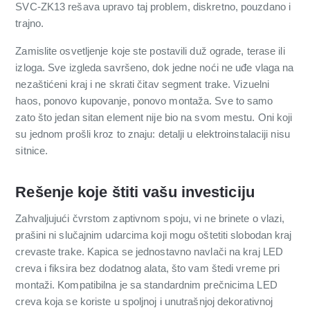
SVC-ZK13 rešava upravo taj problem, diskretno, pouzdano i
trajno.
Zamislite osvetljenje koje ste postavili duž ograde, terase ili
izloga. Sve izgleda savršeno, dok jedne noći ne uđe vlaga na
nezaštićeni kraj i ne skrati čitav segment trake. Vizuelni
haos, ponovo kupovanje, ponovo montaža. Sve to samo
zato što jedan sitan element nije bio na svom mestu. Oni koji
su jednom prošli kroz to znaju: detalji u elektroinstalaciji nisu
sitnice.
Rešenje koje štiti vašu investiciju
Zahvaljujući čvrstom zaptivnom spoju, vi ne brinete o vlazi,
prašini ni slučajnim udarcima koji mogu oštetiti slobodan kraj
crevaste trake. Kapica se jednostavno navlači na kraj LED
creva i fiksira bez dodatnog alata, što vam štedi vreme pri
montaži. Kompatibilna je sa standardnim prečnicima LED
creva koja se koriste u spoljnoj i unutrašnjoj dekorativnoj