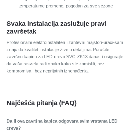
temperaturne promene, pogodan za sve sezone
Svaka instalacija zaslužuje pravi
završetak
Profesionalni elektroinstalateri i zahtevni majstori-uradi-sam
znaju da kvalitet instalacije žive u detaljima. Poručite
završnu kapicu za LED crevo SVC-ZK13 danas i osigurajte
da vaša rasveta radi onako kako ste zamislili, bez
kompromisa i bez neprijatnih iznenađenja.
Najčešća pitanja (FAQ)
Da li ova završna kapica odgovara svim vrstama LED
creva?