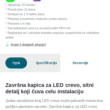
* Garancija 25 meseci
* Povrat robe 15 dana
* Dostava za 1-3 radna dana
* Plaćanje pouzećem, karticom, preko računa
* Plaćanje u 6 rata
* Sve prikazane cene su sa uračunatim PDV-om
* Registrujte se i ostvarite dodatne popuste i pogodnosti na određene
artikle
Imate li dodatnih pitanja?
Opis
Specifikacija
Recenzije
Završna kapica za LED crevo, sitni
detalj koji čuva celu instalaciju
Jedan nezaštićen kraj LED creva može pokvariti mesecima
pažljivo planiranu rasvetu. Završna kapica za LED crevo