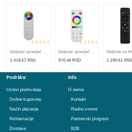
Daljinski upravljač DLV-RC-RGB za LED kontrolere, RF 2.4GHz, touch dimer
Daljinski upravljač za SP630E kontroler
1.418,57 RSD
970,44 RSD
1.290,61 RS
Podrška
Info
Uslovi poslovanja
O nama
Online kupovina
Kontakt
Način plaćanja
Radno vreme
Reklamacije
Partnerski program
Dostava
B2B