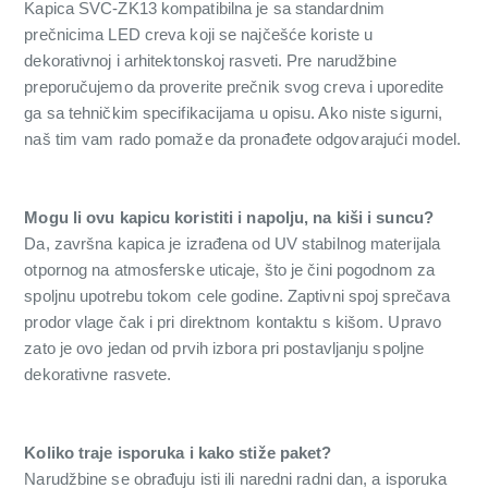
Kapica SVC-ZK13 kompatibilna je sa standardnim
prečnicima LED creva koji se najčešće koriste u
dekorativnoj i arhitektonskoj rasveti. Pre narudžbine
preporučujemo da proverite prečnik svog creva i uporedite
ga sa tehničkim specifikacijama u opisu. Ako niste sigurni,
naš tim vam rado pomaže da pronađete odgovarajući model.
Mogu li ovu kapicu koristiti i napolju, na kiši i suncu?
Da, završna kapica je izrađena od UV stabilnog materijala
otpornog na atmosferske uticaje, što je čini pogodnom za
spoljnu upotrebu tokom cele godine. Zaptivni spoj sprečava
prodor vlage čak i pri direktnom kontaktu s kišom. Upravo
zato je ovo jedan od prvih izbora pri postavljanju spoljne
dekorativne rasvete.
Koliko traje isporuka i kako stiže paket?
Narudžbine se obrađuju isti ili naredni radni dan, a isporuka