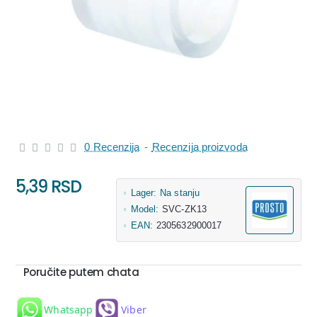
0 Recenzija
-
Recenzija proizvoda
5,39 RSD
Lager:
Na stanju
Model:
SVC-ZK13
EAN:
2305632900017
Poručite putem chata
Whatsapp
Viber