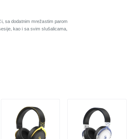
učići, sa dodatnim mrežastim parom
sesije, kao i sa svim slušalicama,