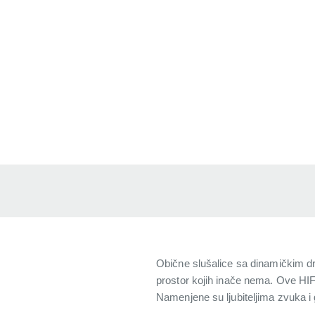
Obične slušalice sa dinamičkim draj
prostor kojih inače nema. Ove HI
Namenjene su ljubiteljima zvuka i g