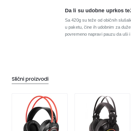
Da li su udobne uprkos te
Sa 420g su teže od običnih slušali
u paketu, čine ih udobnim za duže 
povremeno napravi pauzu da uši i
Slični proizvodi