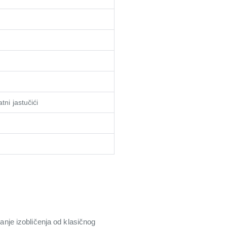
i jastučići
manje izobličenja od klasičnog