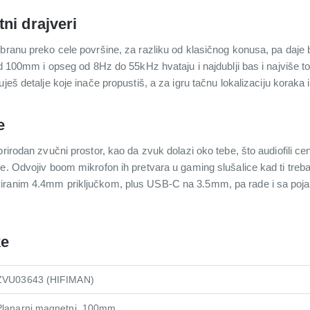
ni drajveri
ranu preko cele površine, za razliku od klasičnog konusa, pa daje brži,
 od 100mm i opseg od 8Hz do 55kHz hvataju i najdublji bas i najviše 
ješ detalje koje inače propustiš, a za igru tačnu lokalizaciju koraka
e
rirodan zvučni prostor, kao da zvuk dolazi oko tebe, što audiofili cen
je. Odvojiv boom mikrofon ih pretvara u gaming slušalice kad ti tre
iranim 4.4mm priključkom, plus USB-C na 3.5mm, pa rade i sa pojač
ke
ZVU03643 (HIFIMAN)
Planarni magnetni, 100mm