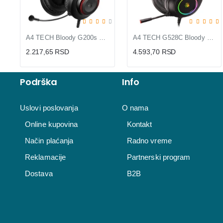
A4 TECH Bloody G200s Stereo Gaming USB slušalice sa mikrofonom
A4 TECH G528C Bloody Virtual 7.1 RGB Gaming crne slušalice
2.217,65 RSD
4.593,70 RSD
Podrška
Info
Uslovi poslovanja
O nama
Online kupovina
Kontakt
Način plaćanja
Radno vreme
Reklamacije
Partnerski program
Dostava
B2B