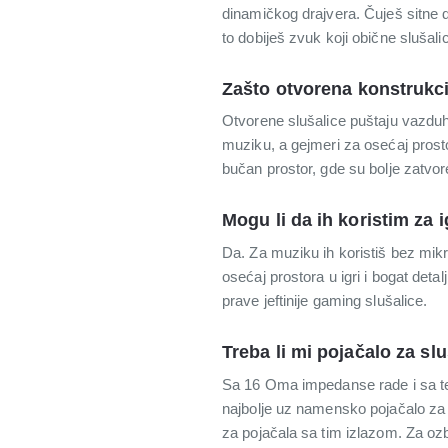
dinamičkog drajvera. Čuješ sitne det
to dobiješ zvuk koji obične slušali
Zašto otvorena konstrukc
Otvorene slušalice puštaju vazduh 
muziku, a gejmeri za osećaj prosto
bučan prostor, gde su bolje zatvor
Mogu li da ih koristim za 
Da. Za muziku ih koristiš bez mik
osećaj prostora u igri i bogat de
prave jeftinije gaming slušalice.
Treba li mi pojačalo za sl
Sa 16 Oma impedanse rade i sa te
najbolje uz namensko pojačalo za 
za pojačala sa tim izlazom. Za ozbi