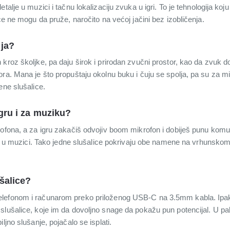
alje u muzici i tačnu lokalizaciju zvuka u igri. To je tehnologija koju bi
ce ne mogu da pruže, naročito na većoj jačini bez izobličenja.
ija?
kroz školjke, pa daju širok i prirodan zvučni prostor, kao da zvuk dol
ra. Mana je što propuštaju okolnu buku i čuju se spolja, pa su za mir
ene slušalice.
igru i za muziku?
rofona, a za igru zakačiš odvojiv boom mikrofon i dobiješ punu komu
talj u muzici. Tako jedne slušalice pokrivaju obe namene na vrhunsk
ušalice?
lefonom i računarom preko priloženog USB-C na 3.5mm kabla. Ipak,
slušalice, koje im da dovoljno snage da pokažu pun potencijal. U pak
ljno slušanje, pojačalo se isplati.