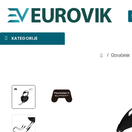
Pr
KATEGORIJE
SNIŽENO
AKCIJA
NOVO
Ozvučenje
home