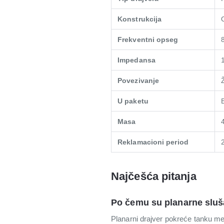
Konstrukcija
Frekventni opseg
Impedansa
Povezivanje
U paketu
Masa
Reklamacioni period
Najčešća pitanja
Po čemu su planarne sluša
Planarni drajver pokreće tanku memb