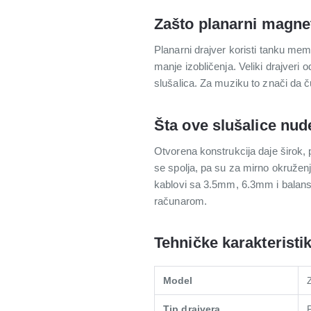
Zašto planarni magnet
Planarni drajver koristi tanku memb
manje izobličenja. Veliki drajveri
slušalica. Za muziku to znači da ču
Šta ove slušalice nud
Otvorena konstrukcija daje širok, p
se spolja, pa su za mirno okružen
kablovi sa 3.5mm, 6.3mm i balans
računarom.
Tehničke karakteristi
Model
Tip drajvera