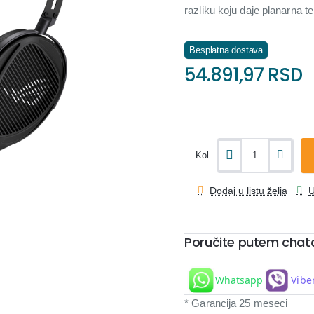
razliku koju daje planarna teh
Besplatna dostava
54.891,97 RSD
Kol
Dodaj u listu želja
U
Poručite putem chat
Whatsapp
Vibe
* Garancija 25 meseci