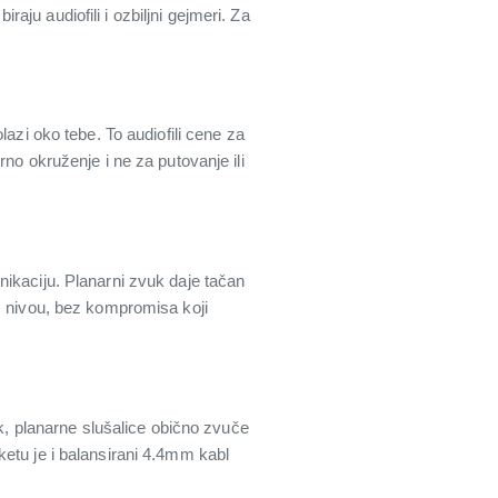
raju audiofili i ozbiljni gejmeri. Za
azi oko tebe. To audiofili cene za
no okruženje i ne za putovanje ili
nikaciju. Planarni zvuk daje tačan
om nivou, bez kompromisa koji
 planarne slušalice obično zvuče
etu je i balansirani 4.4mm kabl