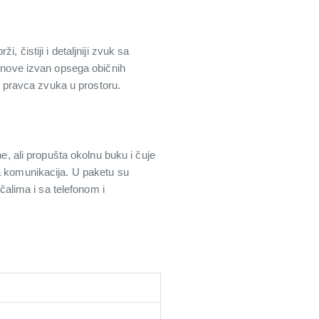
 čistiji i detaljniji zvuk sa
tonove izvan opsega običnih
 i pravca zvuka u prostoru.
e, ali propušta okolnu buku i čuje
ba komunikacija. U paketu su
alima i sa telefonom i