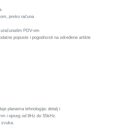
a
com, preko računa
a uračunatim PDV-om
 dodatne popuste i pogodnosti na određene artikle
je planarna tehnologija: detalj i
0mm i opseg od 8Hz do 55kHz.
u zvuka.