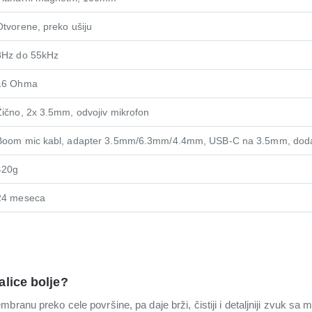
Otvorene, preko ušiju
8Hz do 55kHz
16 Ohma
Žično, 2x 3.5mm, odvojiv mikrofon
Boom mic kabl, adapter 3.5mm/6.3mm/4.4mm, USB-C na 3.5mm, dodatn
420g
24 meseca
lice bolje?
ranu preko cele površine, pa daje brži, čistiji i detaljniji zvuk sa 