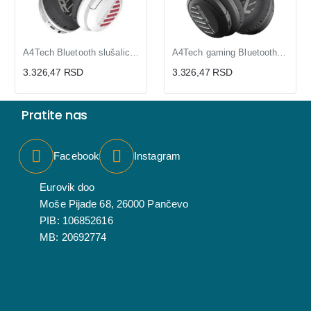
A4Tech Bluetooth slušalice preko glave preklopive 40mm (ZVU03234)
A4Tech gaming Bluetooth slušalice 7.1 sa poništavanjem buke (ZVU03155)
3.326,47 RSD
3.326,47 RSD
Pratite nas
Facebook
Instagram
Eurovik doo
Moše Pijade 68, 26000 Pančevo
PIB: 106852616
MB: 20692774