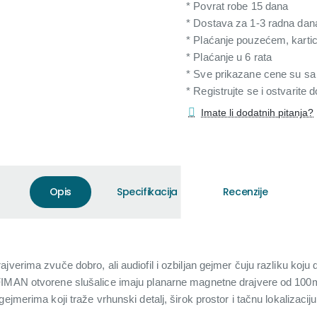
* Povrat robe 15 dana
* Dostava za 1-3 radna dan
* Plaćanje pouzećem, karti
* Plaćanje u 6 rata
* Sve prikazane cene su s
* Registrujte se i ostvarite
Imate li dodatnih pitanja?
Opis
Specifikacija
Recenzije
verima zvuče dobro, ali audiofil i ozbiljan gejmer čuju razliku koju da
FIMAN otvorene slušalice imaju planarne magnetne drajvere od 10
ejmerima koji traže vrhunski detalj, širok prostor i tačnu lokalizacij