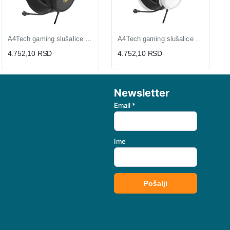
A4Tech gaming slušalice 7.1 sa odvojivim mikrofonom 50mm (ZVU02930)
A4Tech gaming slušalice 7.1 sa odvojivim mikrofonom USB (ZVU02931)
4.752,10 RSD
4.752,10 RSD