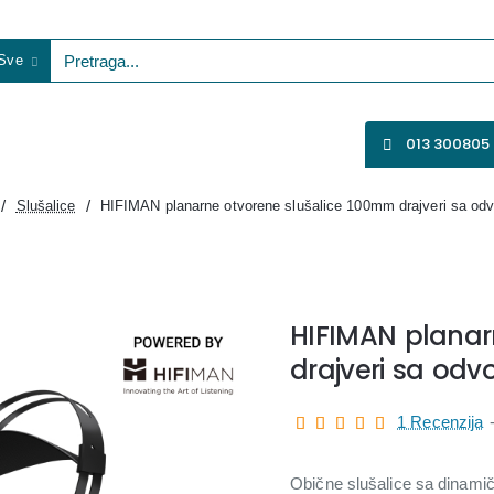
Sve
etraga...
VENTILATORI
WIFI KAMERE
SVE ZA VIDEO NADZOR
013 300805
Slušalice
HIFIMAN planarne otvorene slušalice 100mm drajveri sa od
HIFIMAN planar
drajveri sa odv
1 Recenzija
Obične slušalice sa dinamičk