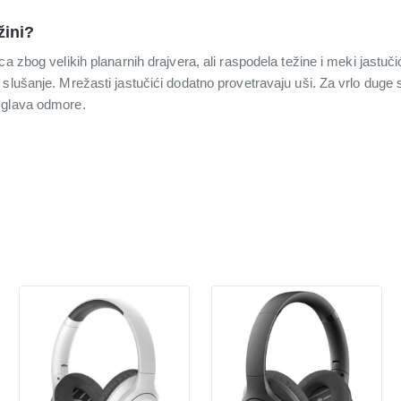
žini?
ca zbog velikih planarnih drajvera, ali raspodela težine i meki jast
slušanje. Mrežasti jastučići dodatno provetravaju uši. Za vrlo duge 
 glava odmore.