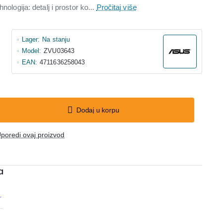
nologija: detalj i prostor ko...
Pročitaj više
Lager:
Na stanju
Model:
ZVU03643
EAN:
4711636258043
Dodaj u korpu
poredi ovaj proizvod
a
r