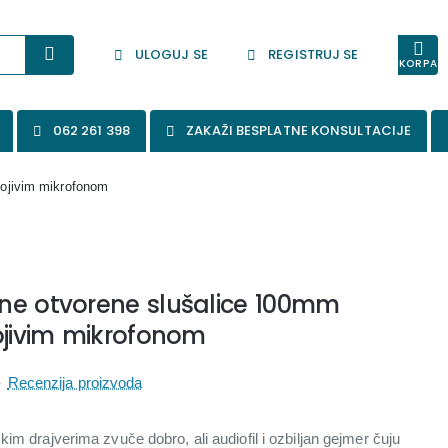
ULOGUJ SE
REGISTRUJ SE
KORPA
062 261 398
ZAKAŽI BESPLATNE KONSULTACIJE
vojivim mikrofonom
ne otvorene slušalice 100mm
ojivim mikrofonom
-
Recenzija proizvoda
im drajverima zvuče dobro, ali audiofil i ozbiljan gejmer čuju