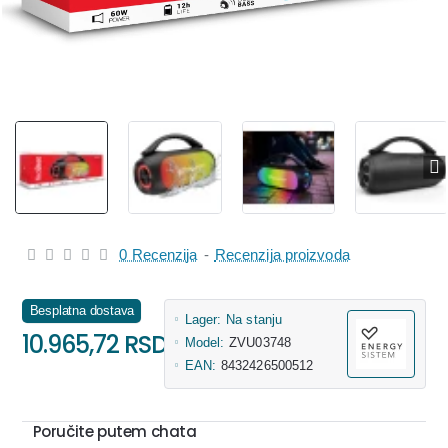
0 Recenzija
-
Recenzija proizvoda
Besplatna dostava
Lager:
Na stanju
10.965,72 RSD
Model:
ZVU03748
EAN:
8432426500512
Poručite putem chata