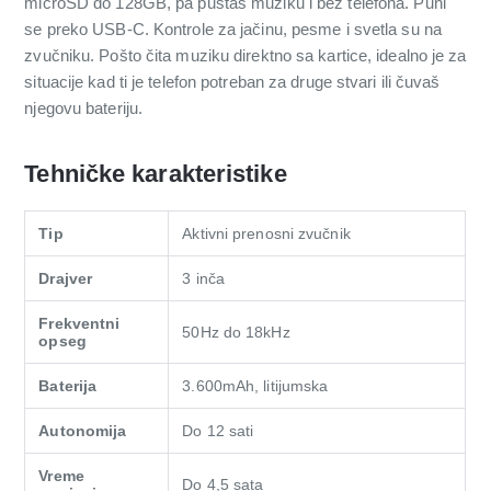
microSD do 128GB, pa puštaš muziku i bez telefona. Puni
se preko USB-C. Kontrole za jačinu, pesme i svetla su na
zvučniku. Pošto čita muziku direktno sa kartice, idealno je za
situacije kad ti je telefon potreban za druge stvari ili čuvaš
njegovu bateriju.
Tehničke karakteristike
Tip
Aktivni prenosni zvučnik
Drajver
3 inča
Frekventni
50Hz do 18kHz
opseg
Baterija
3.600mAh, litijumska
Autonomija
Do 12 sati
Vreme
Do 4,5 sata