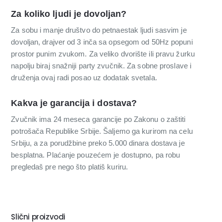
Za koliko ljudi je dovoljan?
Za sobu i manje društvo do petnaestak ljudi sasvim je
dovoljan, drajver od 3 inča sa opsegom od 50Hz popuni
prostor punim zvukom. Za veliko dvorište ili pravu žurku
napolju biraj snažniji party zvučnik. Za sobne proslave i
druženja ovaj radi posao uz dodatak svetala.
Kakva je garancija i dostava?
Zvučnik ima 24 meseca garancije po Zakonu o zaštiti
potrošača Republike Srbije. Šaljemo ga kurirom na celu
Srbiju, a za porudžbine preko 5.000 dinara dostava je
besplatna. Plaćanje pouzećem je dostupno, pa robu
pregledaš pre nego što platiš kuriru.
Slični proizvodi