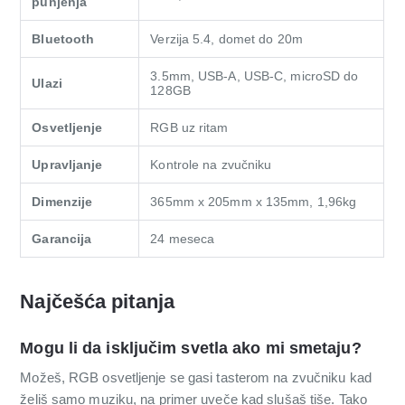
punjenja
Bluetooth
Verzija 5.4, domet do 20m
3.5mm, USB-A, USB-C, microSD do
Ulazi
128GB
Osvetljenje
RGB uz ritam
Upravljanje
Kontrole na zvučniku
Dimenzije
365mm x 205mm x 135mm, 1,96kg
Garancija
24 meseca
Najčešća pitanja
Mogu li da isključim svetla ako mi smetaju?
Možeš, RGB osvetljenje se gasi tasterom na zvučniku kad
želiš samo muziku, na primer uveče kad slušaš tiše. Tako