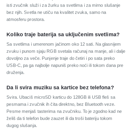
isti zvučnik služi i za žurku sa svetlima i za mirno slušanje
bez njih. Svetla ne utiču na kvalitet zvuka, samo na
atmosferu prostora.
Koliko traje baterija sa uključenim svetlima?
Sa svetlima i umerenom jačinom oko 12 sati. Na glasnijem
zvuku i punom sjaju RGB svetala računaj na manje, ali i dalje
dovoljno za veče. Punjenje traje do četiri i po sata preko
USB-C, pa ga najbolje napuniš preko noći ili tokom dana pre
druženja.
Da li svira muziku sa kartice bez telefona?
Svira. Ubaciš microSD karticu do 128GB ili USB fleš sa
pesmama i zvučnik ih čita direktno, bez Bluetooth veze.
Pesme menjaš tasterima na zvučniku. To je zgodno kad ne
želiš da ti telefon bude zauzet ili da troši bateriju tokom
dugog slušanja.