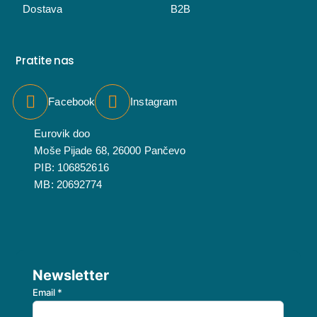
Dostava
B2B
Pratite nas
Facebook
Instagram
Eurovik doo
Moše Pijade 68, 26000 Pančevo
PIB: 106852616
MB: 20692774