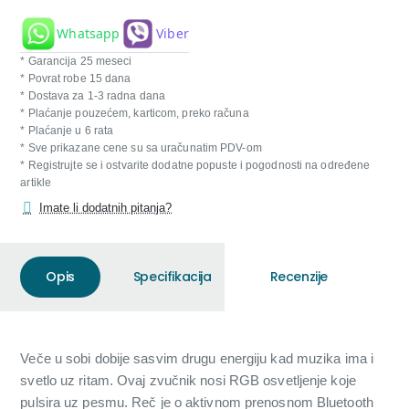
Whatsapp
Viber
* Garancija 25 meseci
* Povrat robe 15 dana
* Dostava za 1-3 radna dana
* Plaćanje pouzećem, karticom, preko računa
* Plaćanje u 6 rata
* Sve prikazane cene su sa uračunatim PDV-om
* Registrujte se i ostvarite dodatne popuste i pogodnosti na određene
artikle
Imate li dodatnih pitanja?
Opis
Specifikacija
Recenzije
Veče u sobi dobije sasvim drugu energiju kad muzika ima i
svetlo uz ritam. Ovaj zvučnik nosi RGB osvetljenje koje
pulsira uz pesmu. Reč je o aktivnom prenosnom Bluetooth