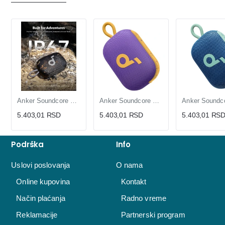
Anker Soundcore Bluetooth zvučnik IP67 do 20h crni (ZVU03568)
Anker Soundcore Bluetooth zvučnik IP67 do 20h ljubičasto-žuti (ZVU03803)
5.403,01 RSD
5.403,01 RSD
5.403,01 RS
Podrška
Info
Uslovi poslovanja
O nama
Online kupovina
Kontakt
Način plaćanja
Radno vreme
Reklamacije
Partnerski program