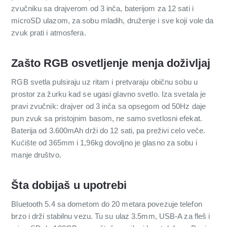
zvučniku sa drajverom od 3 inča, baterijom za 12 sati i
microSD ulazom, za sobu mladih, druženje i sve koji vole da
zvuk prati i atmosfera.
Zašto RGB osvetljenje menja doživljaj
RGB svetla pulsiraju uz ritam i pretvaraju običnu sobu u
prostor za žurku kad se ugasi glavno svetlo. Iza svetala je
pravi zvučnik: drajver od 3 inča sa opsegom od 50Hz daje
pun zvuk sa pristojnim basom, ne samo svetlosni efekat.
Baterija od 3.600mAh drži do 12 sati, pa preživi celo veče.
Kućište od 365mm i 1,96kg dovoljno je glasno za sobu i
manje društvo.
Šta dobijaš u upotrebi
Bluetooth 5.4 sa dometom do 20 metara povezuje telefon
brzo i drži stabilnu vezu. Tu su ulaz 3.5mm, USB-A za fleš i