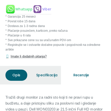
Whatsapp
Viber
* Garancija 25 meseci
* Povrat robe 15 dana
* Dostava za 1-3 radna dana
* Plaćanje pouzećem, karticom, preko računa
* Plaćanje u 6 rata
* Sve prikazane cene su sa uračunatim PDV-om
* Registrujte se i ostvarite dodatne popuste i pogodnosti na određene
artikle
Imate li dodatnih pitanja?
Opis
Specifikacija
Recenzije
Tražiš drugi monitor za radni sto koji ti ne pravi rupu u
budžetu, a daje pristojnu sliku za poslovni rad i gledanje
videa u pauzi. Dell MON03203 je 21.5 inčni Full HD monitor