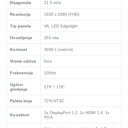
Dijagonala
21.5 inča
Rezolucija
1920 x 1080 (FHD)
Tip panela
VA, LED Edgelight
Osvetljenje
250 nita
Kontrast
3000:1 (nativni)
Vreme odziva
5ms
Frekvencija
100Hz
Uglovi
178° / 178°
gledanja
Paleta boja
72% NTSC
1x DisplayPort 1.2, 1x HDMI 1.4, 1x
Konektori
VGA