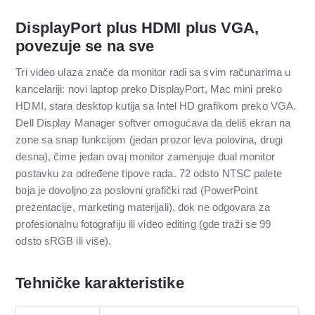
DisplayPort plus HDMI plus VGA,
povezuje se na sve
Tri video ulaza znače da monitor radi sa svim računarima u
kancelariji: novi laptop preko DisplayPort, Mac mini preko
HDMI, stara desktop kutija sa Intel HD grafikom preko VGA.
Dell Display Manager softver omogućava da deliš ekran na
zone sa snap funkcijom (jedan prozor leva polovina, drugi
desna), čime jedan ovaj monitor zamenjuje dual monitor
postavku za određene tipove rada. 72 odsto NTSC palete
boja je dovoljno za poslovni grafički rad (PowerPoint
prezentacije, marketing materijali), dok ne odgovara za
profesionalnu fotografiju ili video editing (gde traži se 99
odsto sRGB ili više).
Tehničke karakteristike