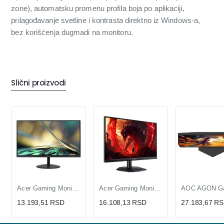
zone), automatsku promenu profila boja po aplikaciji,
prilagođavanje svetline i kontrasta direktno iz Windows-a,
bez korišćenja dugmadi na monitoru.
Slični proizvodi
Acer Gaming Monitor 23.8 inča Full HD IPS 144Hz, 1ms VRB, Ultra Tanak Ekran
Acer Gaming Monitor 23.8 inča Full HD VA 200Hz, FreeSync Premium, HDR10, 0.5ms
13.193,51 RSD
16.108,13 RSD
27.183,67 R