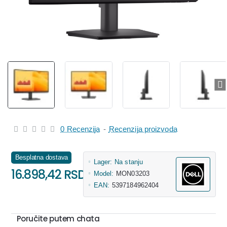
0 Recenzija
-
Recenzija proizvoda
Besplatna dostava
Lager:
Na stanju
16.898,42 RSD
Model:
MON03203
EAN:
5397184962404
Poručite putem chata