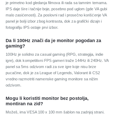
je primetno kod gledanja filmova ili rada sa tamnim temama.
IPS daje šire i tačnije boje, posebno pod uglom (gde VA gubi
malo zasićenosti). Za poslovni rad i prosečno korišćenje VA
panel je bolji izbor zbog kontrasta, dok za grafički dizajn i
fotografiju IPS ostaje prvi izbor.
Da li 100Hz znači da je monitor pogodan za
gaming?
100Hz je solidno za casual gaming (RPG, strategija, indie
igre), dok kompetitivni FPS gameri traže 144Hz ili 240Hz. VA
panel sa 5ms odzivom radi za sve igre koje nisu brze
pucačine, dok je za League of Legends, Valorant ili CS2
vredno razmotriti namenske gaming monitore sa nižim
odzivom.
Mogu li koristiti monitor bez postolja,
montiran na zid?
Možeš, ima VESA 100 x 100 mm šablon na zadnjoj strani.