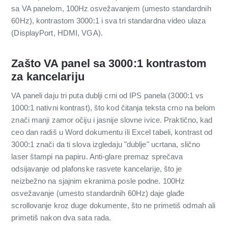
sa VA panelom, 100Hz osvežavanjem (umesto standardnih
60Hz), kontrastom 3000:1 i sva tri standardna video ulaza
(DisplayPort, HDMI, VGA).
Zašto VA panel sa 3000:1 kontrastom
za kancelariju
VA paneli daju tri puta dublji crni od IPS panela (3000:1 vs
1000:1 nativni kontrast), što kod čitanja teksta crno na belom
znači manji zamor očiju i jasnije slovne ivice. Praktično, kad
ceo dan radiš u Word dokumentu ili Excel tabeli, kontrast od
3000:1 znači da ti slova izgledaju "dublje" ucrtana, slično
laser štampi na papiru. Anti-glare premaz sprečava
odsijavanje od plafonske rasvete kancelarije, što je
neizbežno na sjajnim ekranima posle podne. 100Hz
osvežavanje (umesto standardnih 60Hz) daje glađe
scrollovanje kroz duge dokumente, što ne primetiš odmah ali
primetiš nakon dva sata rada.