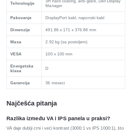
3H hard coating, anti-glare, Dell Display
Tehnologije
Manager
Pakovanje
DisplayPort kabl, naponski kabl
Dimenzije
491.86 x 171 x 376.88 mm
Masa
2.92 kg (sa postoljem)
VESA
100 x 100 mm
Energetska
D
klasa
Garancija
36 meseci
Najčešća pitanja
Razlika između VA i IPS panela u praksi?
VA daje dublji crni i veći kontrast (3000:1 vs IPS 1000:1), što