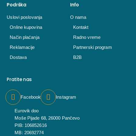
Podrška
Info
Uslovi poslovanja
O nama
Online kupovina
Kontakt
Način plaćanja
Radno vreme
Reklamacije
Partnerski program
Dostava
B2B
Pratite nas
Facebook
Instagram
Eurovik doo
Moše Pijade 68, 26000 Pančevo
PIB: 106852616
MB: 20692774