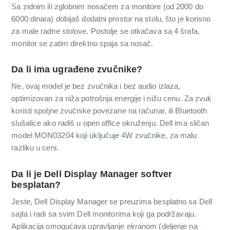
Sa zidnim ili zglobnim nosačem za monitore (od 2000 do
6000 dinara) dobijaš dodatni prostor na stolu, što je korisno
za male radne stolove. Postolje se otkačava sa 4 šrafa,
monitor se zatim direktno spaja sa nosač.
Da li ima ugrađene zvučnike?
Ne, ovaj model je bez zvučnika i bez audio izlaza,
optimizovan za niža potrošnja energije i nižu cenu. Za zvuk
koristi spoljne zvučnike povezane na računar, ili Bluetooth
slušalice ako radiš u open office okruženju. Dell ima sličan
model MON03204 koji uključuje 4W zvučnike, za malu
razliku u ceni.
Da li je Dell Display Manager softver
besplatan?
Jeste, Dell Display Manager se preuzima besplatno sa Dell
sajta i radi sa svim Dell monitorima koji ga podržavaju.
Aplikacija omogućava upravljanje ekranom (deljenje na