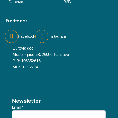
Dostava
B2B
Pratite nas
Facebook
Instagram
Eurovik doo
Moše Pijade 68, 26000 Pančevo
PIB: 106852616
MB: 20692774