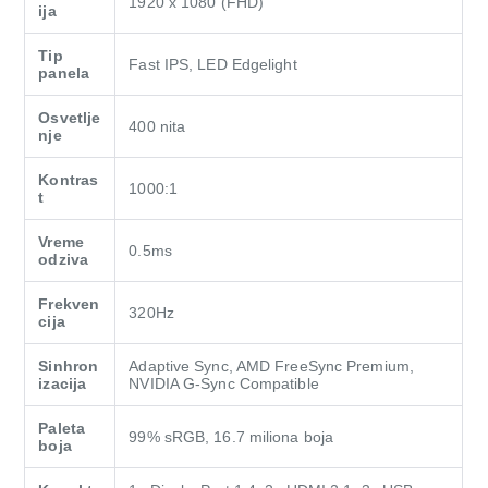
1920 x 1080 (FHD)
ija
Tip
Fast IPS, LED Edgelight
panela
Osvetlje
400 nita
nje
Kontras
1000:1
t
Vreme
0.5ms
odziva
Frekven
320Hz
cija
Sinhron
Adaptive Sync, AMD FreeSync Premium,
izacija
NVIDIA G-Sync Compatible
Paleta
99% sRGB, 16.7 miliona boja
boja