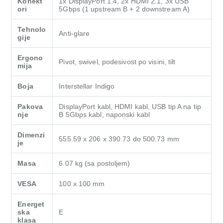
Konekt
1x DisplayPort 1.4, 2x HDMI 2.1, 3x USB
ori
5Gbps (1 upstream B + 2 downstream A)
Tehnolo
Anti-glare
gije
Ergono
Pivot, swivel, podesivost po visini, tilt
mija
Boja
Interstellar Indigo
Pakova
DisplayPort kabl, HDMI kabl, USB tip A na tip
nje
B 5Gbps kabl, naponski kabl
Dimenzi
555.59 x 206 x 390.73 do 500.73 mm
je
Masa
6.07 kg (sa postoljem)
VESA
100 x 100 mm
Energet
ska
E
klasa