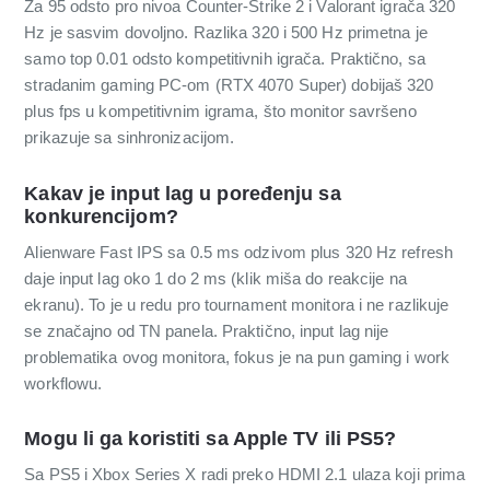
Za 95 odsto pro nivoa Counter-Strike 2 i Valorant igrača 320
Hz je sasvim dovoljno. Razlika 320 i 500 Hz primetna je
samo top 0.01 odsto kompetitivnih igrača. Praktično, sa
stradanim gaming PC-om (RTX 4070 Super) dobijaš 320
plus fps u kompetitivnim igrama, što monitor savršeno
prikazuje sa sinhronizacijom.
Kakav je input lag u poređenju sa
konkurencijom?
Alienware Fast IPS sa 0.5 ms odzivom plus 320 Hz refresh
daje input lag oko 1 do 2 ms (klik miša do reakcije na
ekranu). To je u redu pro tournament monitora i ne razlikuje
se značajno od TN panela. Praktično, input lag nije
problematika ovog monitora, fokus je na pun gaming i work
workflowu.
Mogu li ga koristiti sa Apple TV ili PS5?
Sa PS5 i Xbox Series X radi preko HDMI 2.1 ulaza koji prima