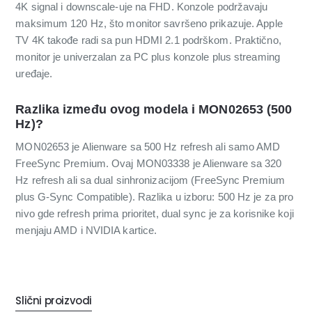
4K signal i downscale-uje na FHD. Konzole podržavaju
maksimum 120 Hz, što monitor savršeno prikazuje. Apple
TV 4K takođe radi sa pun HDMI 2.1 podrškom. Praktično,
monitor je univerzalan za PC plus konzole plus streaming
uređaje.
Razlika između ovog modela i MON02653 (500
Hz)?
MON02653 je Alienware sa 500 Hz refresh ali samo AMD
FreeSync Premium. Ovaj MON03338 je Alienware sa 320
Hz refresh ali sa dual sinhronizacijom (FreeSync Premium
plus G-Sync Compatible). Razlika u izboru: 500 Hz je za pro
nivo gde refresh prima prioritet, dual sync je za korisnike koji
menjaju AMD i NVIDIA kartice.
Slični proizvodi