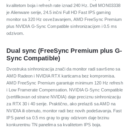
kvalitetom boja i refresh rate iznad 240 Hz. Dell MON03338
je Alienware serije, 24.5 inčni Full HD Fast IPS gaming
monitor sa 320 Hz osvežavanjem, AMD FreeSync Premium
plus NVIDIA G-Sync Compatible sinhronizacijom i 0.5 ms
odzivom.
Dual sync (FreeSync Premium plus G-
Sync Compatible)
Dvostruka sinhronizacija znači da monitor radi savršeno sa
AMD Radeon i NVIDIA RTX karticama bez kompromisa.
AMD FreeSync Premium garantuje minimum 120 Hz refresh
i Low Framerate Compensation. NVIDIA G-Sync Compatible
(sertifikovan od strane NVIDIA) daje preciznu sinhronizaciju
za RTX 30 i 40 serije. Praktično, ako prelaziš sa AMD na
NVIDIA ili obrnuto, monitor radi bez novih podešavanja. Fast
IPS panel sa 0.5 ms gray to gray odzivom daje brzinu
konkurentnu TN panelima sa kvalitetom IPS boja.