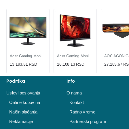
Acer Gaming Monitor 23.8 inča Full HD IPS 144Hz, 1ms VRB, Ultra Tanak Ekran
Acer Gaming Monitor 23.8 inča Full HD VA 200Hz, FreeSync Premium, HDR10, 0.5ms
13.193,51 RSD
16.108,13 RSD
27.183,67 R
Podrška
Info
Uslovi poslovanja
O nama
Online kupovina
Kontakt
Način plaćanja
Radno vreme
Reklamacije
Partnerski program