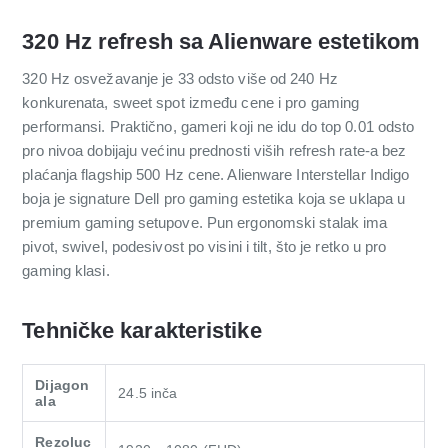
320 Hz refresh sa Alienware estetikom
320 Hz osvežavanje je 33 odsto više od 240 Hz
konkurenata, sweet spot između cene i pro gaming
performansi. Praktično, gameri koji ne idu do top 0.01 odsto
pro nivoa dobijaju većinu prednosti viših refresh rate-a bez
plaćanja flagship 500 Hz cene. Alienware Interstellar Indigo
boja je signature Dell pro gaming estetika koja se uklapa u
premium gaming setupove. Pun ergonomski stalak ima
pivot, swivel, podesivost po visini i tilt, što je retko u pro
gaming klasi.
Tehničke karakteristike
Dijagon
24.5 inča
ala
Rezoluc