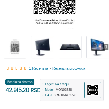
1 Recenzija
-
Recenzija proizvoda
Besplatna dostava
Lager:
Na stanju
42.915,20 RSD
Model:
MON03338
EAN:
5397184962770