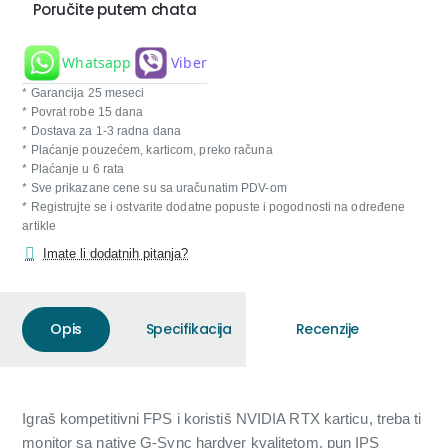
Poručite putem chata
Whatsapp
Viber
* Garancija 25 meseci
* Povrat robe 15 dana
* Dostava za 1-3 radna dana
* Plaćanje pouzećem, karticom, preko računa
* Plaćanje u 6 rata
* Sve prikazane cene su sa uračunatim PDV-om
* Registrujte se i ostvarite dodatne popuste i pogodnosti na određene
artikle
Imate li dodatnih pitanja?
Opis
Specifikacija
Recenzije
Igraš kompetitivni FPS i koristiš NVIDIA RTX karticu, treba ti
monitor sa native G-Sync hardver kvalitetom, pun IPS