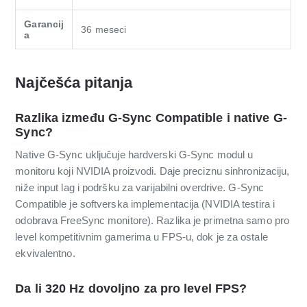
Garancij
36 meseci
a
Najčešća pitanja
Razlika između G-Sync Compatible i native G-
Sync?
Native G-Sync uključuje hardverski G-Sync modul u
monitoru koji NVIDIA proizvodi. Daje preciznu sinhronizaciju,
niže input lag i podršku za varijabilni overdrive. G-Sync
Compatible je softverska implementacija (NVIDIA testira i
odobrava FreeSync monitore). Razlika je primetna samo pro
level kompetitivnim gamerima u FPS-u, dok je za ostale
ekvivalentno.
Da li 320 Hz dovoljno za pro level FPS?