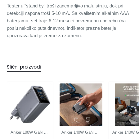
Tester u "stand by" troši zanemarljivo malu struju, dok pri
detekciji napona troši 5-10 mA. Sa kvalitetnim alkalnim AAA
baterijama, set traje 6-12 meseci povremenu upotrebu (na
poslu nekoliko puta dnevno). Indikator prazne baterije
upozorava kad je vreme za zamenu.
Slični proizvodi
Anker 100W GaN punjač sa 3 porta (MOB03238)
Anker 140W GaN punjač kompaktan USB-C (MOB03342)