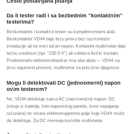
Često postavljana pitanja
Da li tester radi i sa bezbednim "kontaktnim"
testerima?
Beskontaktni i kontaktni tester su komplementarni alati.
Beskontaktni VD44 daje brzu provu bez razmontaže
instalacije ali ne meri tačan napon. Kontaktni multimetar daje
tačnu vrednost (npr. "230.5 V") ali zahteva fizički kontakt.
Profesionalni elektromehaničar ima oba alata — VD44 za
prvu sigurnost provere, multimetar za precizne dijagnoze.
Mogu li detektovati DC (jednosmerni) napon
ovim testerom?
Ne, VD44 detektuje samo AC (naizmenični) napon. DC
(struja iz baterije, foto-naponskog panela, izvor napajanja
računara) ne stvara elektromagnetno polje koje VD44 može
da detektuje. Za DC merenja koristite multimetar.