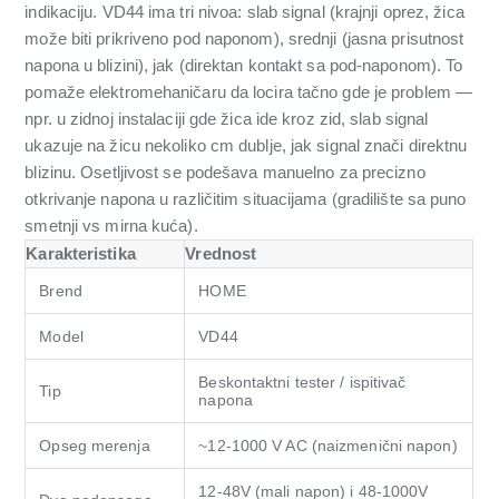
indikaciju. VD44 ima tri nivoa: slab signal (krajnji oprez, žica
može biti prikriveno pod naponom), srednji (jasna prisutnost
napona u blizini), jak (direktan kontakt sa pod-naponom). To
pomaže elektromehaničaru da locira tačno gde je problem —
npr. u zidnoj instalaciji gde žica ide kroz zid, slab signal
ukazuje na žicu nekoliko cm dublje, jak signal znači direktnu
blizinu. Osetljivost se podešava manuelno za precizno
otkrivanje napona u različitim situacijama (gradilište sa puno
smetnji vs mirna kuća).
Karakteristika
Vrednost
Brend
HOME
Model
VD44
Beskontaktni tester / ispitivač
Tip
napona
Opseg merenja
~12-1000 V AC (naizmenični napon)
12-48V (mali napon) i 48-1000V