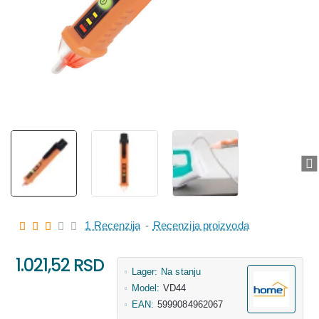
1 Recenzija
-
Recenzija proizvoda
1.021,52 RSD
Lager:
Na stanju
Model:
VD44
EAN:
5999084962067