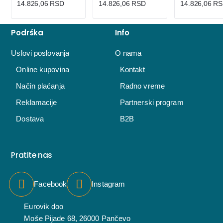
14.826,06 RSD
14.826,06 RSD
14.826,06 R
Podrška
Info
Uslovi poslovanja
O nama
Online kupovina
Kontakt
Način plaćanja
Radno vreme
Reklamacije
Partnerski program
Dostava
B2B
Pratite nas
Facebook
Instagram
Eurovik doo
Moše Pijade 68, 26000 Pančevo