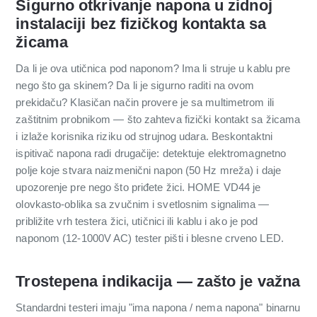
Sigurno otkrivanje napona u zidnoj
instalaciji bez fizičkog kontakta sa
žicama
Da li je ova utičnica pod naponom? Ima li struje u kablu pre
nego što ga skinem? Da li je sigurno raditi na ovom
prekidaču? Klasičan način provere je sa multimetrom ili
zaštitnim probnikom — što zahteva fizički kontakt sa žicama
i izlaže korisnika riziku od strujnog udara. Beskontaktni
ispitivač napona radi drugačije: detektuje elektromagnetno
polje koje stvara naizmenični napon (50 Hz mreža) i daje
upozorenje pre nego što priđete žici. HOME VD44 je
olovkasto-oblika sa zvučnim i svetlosnim signalima —
približite vrh testera žici, utičnici ili kablu i ako je pod
naponom (12-1000V AC) tester pišti i blesne crveno LED.
Trostepena indikacija — zašto je važna
Standardni testeri imaju "ima napona / nema napona" binarnu