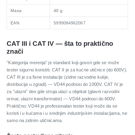
Masa
40 g
EAN
5999084962067
CAT III i CAT IV — šta to praktično
znači
"Kategorija merenja" je standard koji govori gde se može
tester sigurno koristiti. CAT II je za kućne utičnice (do 600V).
CAT III je za fixne instalacije (zidne razvodne kutije,
distribucija u zgradi) — VD44 podnosi do 1000V. CAT IV je
za "ulazni" deo gde struja ulazi u objekat (glavni razvodni
ormar, ulazni transformator) — VD44 podnosi do 600V.
Praktično: VD44 je profesionalan tester koji može da se
koristi i u kućama i u srednjim industrijskim instalacijama, ne
samo na zidnim utičnicama.