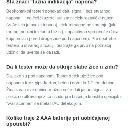
Šta znači "lažna indikacija" napona?
Beskontaktni testeri ponekad daju signal i bez stvarnog
napona — najčešći uzroci su: stalni elektrostatički napon
(vaše telo je naelektrisano), elektromagnetne smetnje (jak
motor, mobilni telefon u blizini), capacitivno spregnuće (žica
koja prolazi pored druge žice pod naponom). Pre upotrebe
testera u stvarnoj situaciji, testirajte ga prvo na poznatoj
utičnici da uverite se da radi.
Da li tester može da otkrije slabe žice u zidu?
Da, ako su pod naponom. Tester detektuje žice pod
naponom kroz gips-karton, beton i drvo do 1-2 cm dubine.
Žica izvan ove dubine možda neće dati jasan signal. Za
precizno otkrivanje žica u zidu pre bušenja koristite specijalni
"wall scanner" sa metal i AC detekcijom.
Koliko traje 2 AAA baterije pri uobičajenoj
upotrebi?