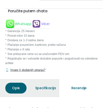
Poručite putem chata
Whatsapp
Viber
* Garancija 25 meseci
* Povrat robe 15 dana
* Dostava za 1-3 radna dana
* Plaćanje pouzećem, karticom, preko računa
* Plaćanje u 6 rata
* Sve prikazane cene su sa uračunatim PDV-om
* Registrujte se i ostvarite dodatne popuste i pogodnosti na određene
artikle
Imate li dodatnih pitanja?
Opis
Specifikacija
Recenzije