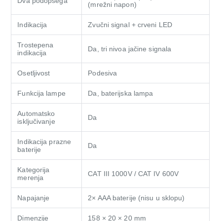
Dva podopsega
(mrežni napon)
Indikacija
Zvučni signal + crveni LED
Trostepena
Da, tri nivoa jačine signala
indikacija
Osetljivost
Podesiva
Funkcija lampe
Da, baterijska lampa
Automatsko
Da
isključivanje
Indikacija prazne
Da
baterije
Kategorija
CAT III 1000V / CAT IV 600V
merenja
Napajanje
2× AAA baterije (nisu u sklopu)
Dimenzije
158 × 20 × 20 mm