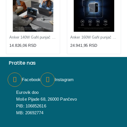
Anker 140W GaN punjač sa 4 porta (MOB03223)
Anker 160W GaN punjač sa 3 USB-C porta (MOB03341)
14.826,06 RSD
24.941,95 RSD
Pratite nas
Facebook
Instagram
Eurovik doo
Moše Pijade 68, 26000 Pančevo
PIB: 106852616
MB: 20692774