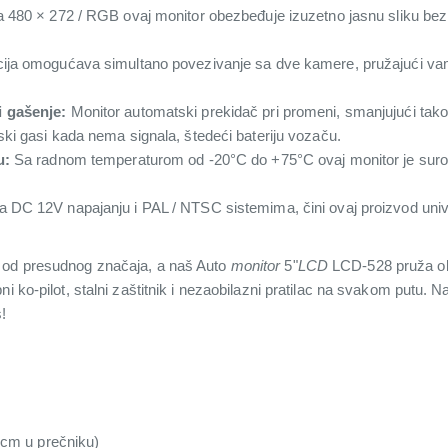
 480 × 272 / RGB ovaj monitor obezbeđuje izuzetno jasnu sliku bez 
ija omogućava simultano povezivanje sa dve kamere, pružajući va
 gašenje:
Monitor automatski prekidač pri promeni, smanjujući tako
ki gasi kada nema signala, štedeći bateriju vozaču.
u:
Sa radnom temperaturom od -20°C do +75°C ovaj monitor je surov
DC 12V napajanju i PAL / NTSC sistemima, čini ovaj proizvod unive
 od presudnog značaja, a naš Auto
monitor
5"
LCD
LCD-528 pruža obo
i ko-pilot, stalni zaštitnik i nezaobilazni pratilac na svakom putu. N
!
5cm u prečniku)