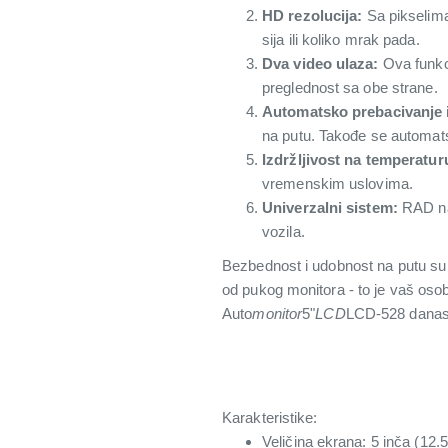
HD rezolucija:
Sa pikselima
sija ili koliko mrak pada.
Dva video ulaza:
Ova funkc
preglednost sa obe strane.
Automatsko prebacivanje i
na putu. Takođe se automats
Izdržljivost na temperatur
vremenskim uslovima.
Univerzalni sistem:
RAD na 
vozila.
Bezbednost i udobnost na putu su
od pukog monitora - to je vaš osobn
Auto
monitor
5"
LCD
LCD-528 danas
Karakteristike:
Veličina ekrana: 5 inča (12.