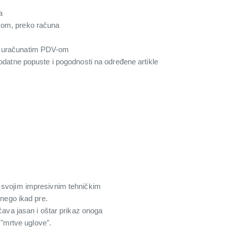
a
com, preko računa
a uračunatim PDV-om
 dodatne popuste i pogodnosti na određene artikle
svojim impresivnim tehničkim
 nego ikad pre.
ava jasan i oštar prikaz onoga
 "mrtve uglove".