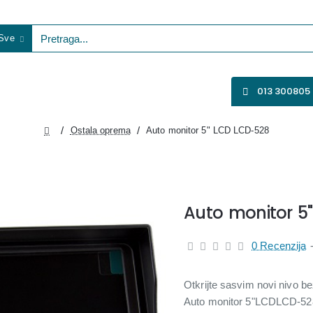
Sve
etraga...
VENTILATORI
WIFI KAMERE
SVE ZA VIDEO NADZOR
013 300805
Ostala oprema
Auto monitor 5" LCD LCD-528
home
Auto monitor 5
0 Recenzija
Otkrijte sasvim novi nivo be
Auto monitor 5"LCDLCD-528.