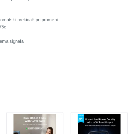
utomatski prekidač pri promeni
75c
ema signala