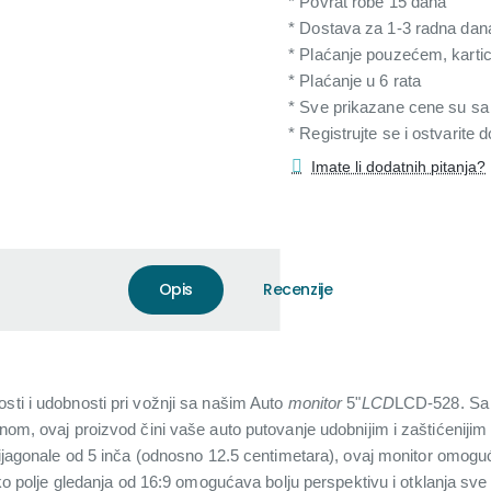
* Povrat robe 15 dana
* Dostava za 1-3 radna dan
* Plaćanje pouzećem, karti
* Plaćanje u 6 rata
* Sve prikazane cene su s
* Registrujte se i ostvarite
Imate li dodatnih pitanja?
Opis
Recenzije
sti i udobnosti pri vožnji sa našim Auto
monitor
5"
LCD
LCD-528. Sa 
jnom, ovaj proizvod čini vaše auto putovanje udobnijim i zaštićenijim
agonale od 5 inča (odnosno 12.5 centimetara), ovaj monitor omoguć
o polje gledanja od 16:9 omogućava bolju perspektivu i otklanja sve