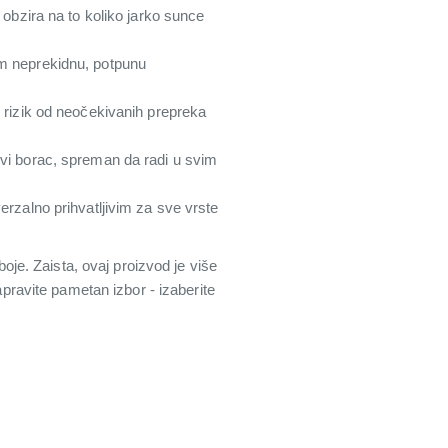
obzira na to koliko jarko sunce
m neprekidnu, potpunu
 rizik od neočekivanih prepreka
i borac, spreman da radi u svim
rzalno prihvatljivim za sve vrste
je. Zaista, ovaj proizvod je više
apravite pametan izbor - izaberite