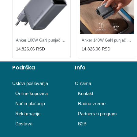
Anker 100W GaN punjač sa 3 porta (MOB03238)
Anker 140W GaN punjač kompaktan USB-C (MOB03342)
14.826,06 RSD
14.826,06 RSD
Podrška
Info
Uslovi poslovanja
O nama
Online kupovina
Kontakt
Način plaćanja
Radno vreme
Reklamacije
Partnerski program
Dostava
B2B