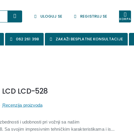
ULOGUJ SE
REGISTRUJ SE
KORPA
062 261 398
ZAKAŽI BESPLATNE KONSULTACIJE
" LCD LCD-528
-
Recenzija proizvoda
zbednosti i udobnosti pri vožnji sa našim
 Sa svojim impresivnim tehničkim karakteristikama i is...