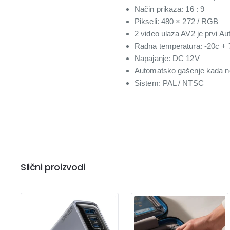
Način prikaza: 16 : 9
Pikseli: 480 × 272 / RGB
2 video ulaza AV2 je prvi A
Radna temperatura: -20c + 
Napajanje: DC 12V
Automatsko gašenje kada n
Sistem: PAL / NTSC
Slični proizvodi