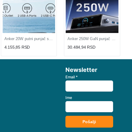
Anker 20W putni punjač sa univerzalnim utikačem (MOB03325)
Anker 250W GaN punjač sa ekranom i 6 portova (MOB03340)
4.155,85 RSD
30.484,94 RSD