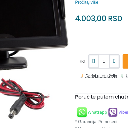
Pročitaj više
4.003,00 RSD
Kol
Dodaj u listu želja
U
Poručite putem chat
Whatsapp
Vibe
* Garancija 25 meseci