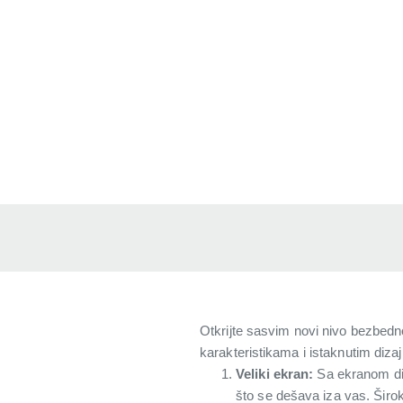
Otkrijte sasvim novi nivo bezbedno
karakteristikama i istaknutim diza
Veliki ekran:
Sa ekranom dij
što se dešava iza vas. Širok