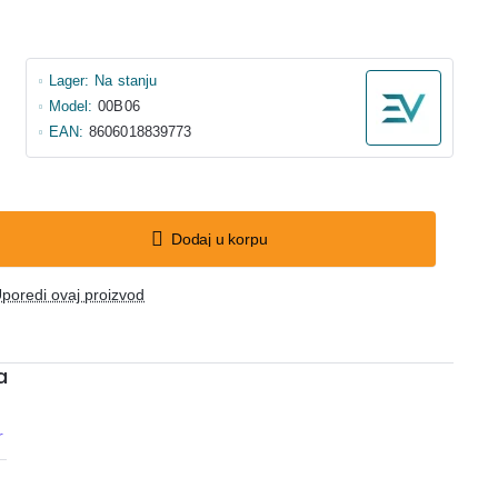
Lager:
Na stanju
Model:
00B06
EAN:
8606018839773
Dodaj u korpu
poredi ovaj proizvod
a
r